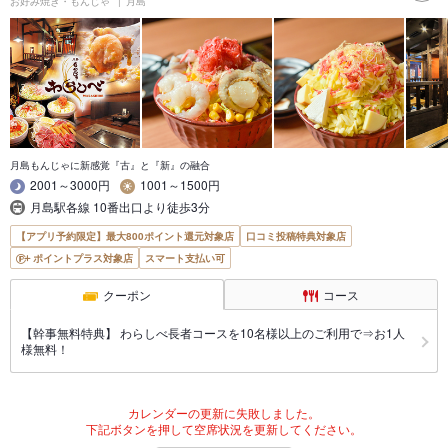
お好み焼き・もんじゃ
月島
月島もんじゃに新感覚『古』と『新』の融合
2001～3000円
1001～1500円
月島駅各線 10番出口より徒歩3分
【アプリ予約限定】最大800ポイント還元対象店
口コミ投稿特典対象店
ポイントプラス対象店
スマート支払い可
クーポン
コース
【幹事無料特典】 わらしべ長者コースを10名様以上のご利用で⇒お1人
様無料！
カレンダーの更新に失敗しました。
下記ボタンを押して空席状況を更新してください。