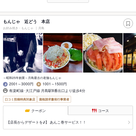
もんじゃ 近どう 本店
お好み焼き・もんじゃ
月島
～昭和25年創業～月島最古の老舗もんじゃ
2001～3000円
1001～1500円
有楽町線･大江戸線 月島駅8番出口より徒歩4分
口コミ投稿特典対象店
適格請求書発行事業者
クーポン
コース
【店長からデザートを♪】 あんこ巻サービス！！