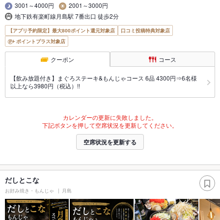
3001～4000円
2001～3000円
地下鉄有楽町線月島駅 7番出口 徒歩2分
【アプリ予約限定】最大800ポイント還元対象店
口コミ投稿特典対象店
ポイントプラス対象店
クーポン
コース
【飲み放題付き】まぐろステーキ&もんじゃコース 6品 4300円⇒6名様
以上なら3980円（税込）!!
カレンダーの更新に失敗しました。
下記ボタンを押して空席状況を更新してください。
空席状況を更新する
だしとこな
お好み焼き・もんじゃ
月島