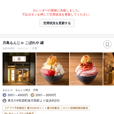
カレンダーの更新に失敗しました。
下記ボタンを押して空席状況を更新してください。
空席状況を更新する
月島もんじゃ こぼれや 縁
お好み焼き・もんじゃ
月島
もんじゃ もんじゃ焼き 月島
3001～4000円
2001～3000円
東京ﾒﾄﾛ有楽町線月島駅より徒歩約2分
【アプリ予約限定】最大350ポイント還元対象店
口コミ投稿特典対象店
ポイントプラス対象店