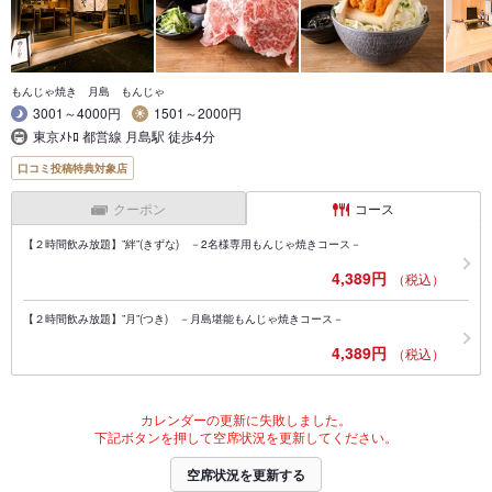
もんじゃ焼き 月島 もんじゃ
3001～4000円
1501～2000円
東京ﾒﾄﾛ 都営線 月島駅 徒歩4分
口コミ投稿特典対象店
クーポン
コース
【２時間飲み放題】”絆”(きずな) －2名様専用もんじゃ焼きコース－
4,389円
（税込）
【２時間飲み放題】”月”(つき) －月島堪能もんじゃ焼きコース－
4,389円
（税込）
カレンダーの更新に失敗しました。
下記ボタンを押して空席状況を更新してください。
空席状況を更新する