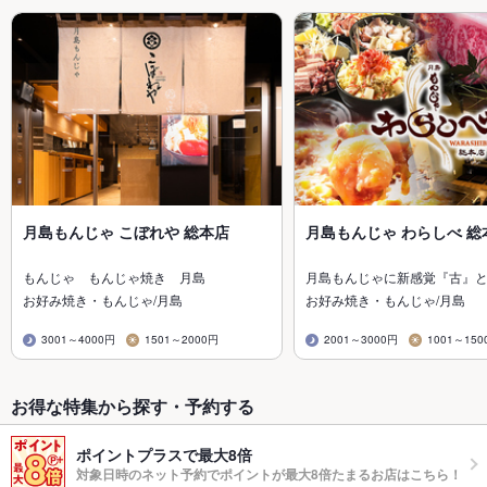
月島もんじゃ こぼれや 総本店
月島もんじゃ わらしべ 総
もんじゃ もんじゃ焼き 月島
月島もんじゃに新感覚『古』
お好み焼き・もんじゃ/月島
お好み焼き・もんじゃ/月島
3001～4000円
1501～2000円
2001～3000円
1001～150
お得な特集から探す・予約する
ポイントプラスで最大8倍
対象日時のネット予約でポイントが最大8倍たまるお店はこちら！