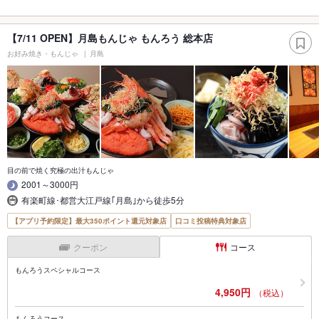
【7/11 OPEN】月島もんじゃ もんろう 総本店
お好み焼き・もんじゃ
月島
目の前で焼く究極の出汁もんじゃ
2001～3000円
有楽町線･都営大江戸線｢月島｣から徒歩5分
【アプリ予約限定】最大350ポイント還元対象店
口コミ投稿特典対象店
クーポン
コース
もんろうスペシャルコース
4,950円
（税込）
もんろうコース