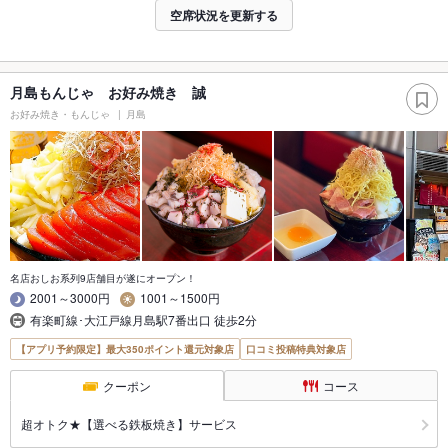
空席状況を更新する
月島もんじゃ お好み焼き 誠
お好み焼き・もんじゃ
月島
名店おしお系列9店舗目が遂にオープン！
2001～3000円
1001～1500円
有楽町線･大江戸線月島駅7番出口 徒歩2分
【アプリ予約限定】最大350ポイント還元対象店
口コミ投稿特典対象店
クーポン
コース
超オトク★【選べる鉄板焼き】サービス