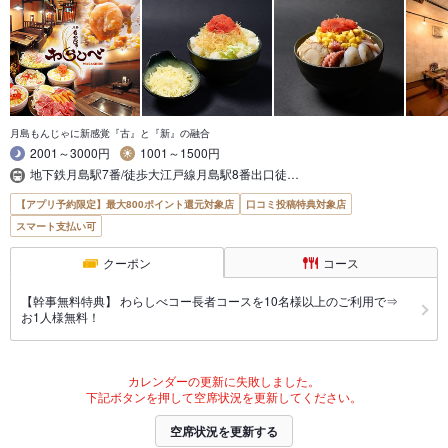
月島もんじゃに新感覚『古』と『新』の融合
2001～3000円
1001～1500円
地下鉄月島駅7番/徒歩大江戸線月島駅8番出口徒…
【アプリ予約限定】最大800ポイント還元対象店
口コミ投稿特典対象店
スマート支払い可
クーポン
コース
【幹事無料特典】 わらしべコー長者コースを10名様以上のご利用で⇒
お1人様無料！
カレンダーの更新に失敗しました。
下記ボタンを押して空席状況を更新してください。
空席状況を更新する