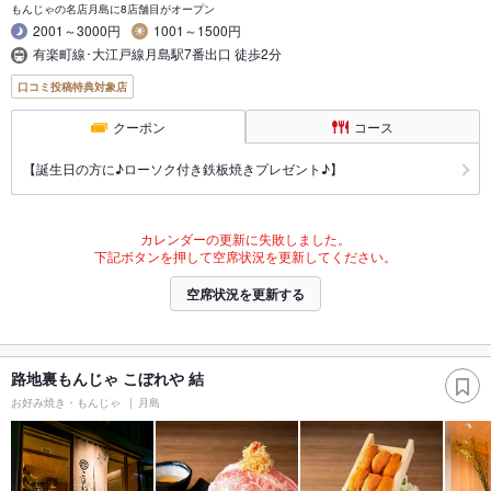
もんじゃの名店月島に8店舗目がオープン
2001～3000円
1001～1500円
有楽町線･大江戸線月島駅7番出口 徒歩2分
口コミ投稿特典対象店
クーポン
コース
【誕生日の方に♪ローソク付き鉄板焼きプレゼント♪】
カレンダーの更新に失敗しました。
下記ボタンを押して空席状況を更新してください。
空席状況を更新する
路地裏もんじゃ こぼれや 結
お好み焼き・もんじゃ
月島