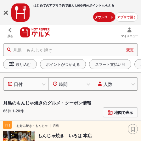
はじめてのアプリ予約で最大
1,000円分ポイントもらえる
ダウンロード
アプリで開く
戻る
マイメニュー
月島 もんじゃ焼き
変更
絞り込む
ポイントがつかえる
スマート支払い可
日付
時間
人数
月島のもんじゃ焼きのグルメ・クーポン情報
65件 1-20件
地図で表示
PR
お好み焼き・もんじゃ
月島
もんじゃ焼き いろは 本店