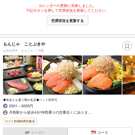
カレンダーの更新に失敗しました。
下記ボタンを押して空席状況を更新してください。
空席状況を更新する
もんじゃ ことぶきや
お好み焼き・もんじゃ
月島
◆有名人も通う噂の名店◆ペット同伴可
2001～3000円
月島駅から徒歩4分!仲西通りの交番近くにありま…
口コミ投稿特典対象店
クーポン
コース