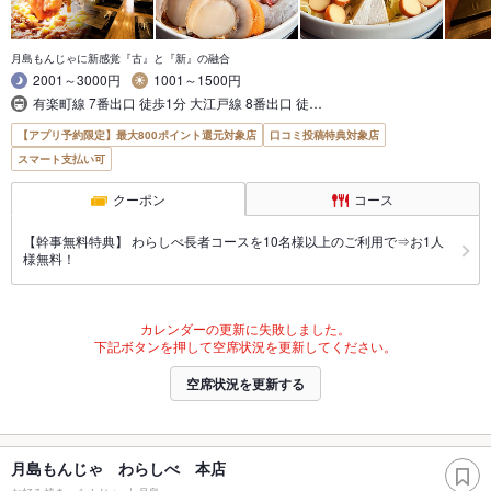
月島もんじゃに新感覚『古』と『新』の融合
2001～3000円
1001～1500円
有楽町線 7番出口 徒歩1分 大江戸線 8番出口 徒…
【アプリ予約限定】最大800ポイント還元対象店
口コミ投稿特典対象店
スマート支払い可
クーポン
コース
【幹事無料特典】 わらしべ長者コースを10名様以上のご利用で⇒お1人
様無料！
カレンダーの更新に失敗しました。
下記ボタンを押して空席状況を更新してください。
空席状況を更新する
月島もんじゃ わらしべ 本店