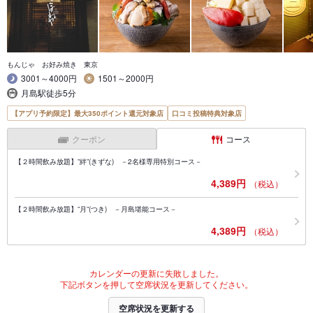
もんじゃ お好み焼き 東京
3001～4000円
1501～2000円
月島駅徒歩5分
【アプリ予約限定】最大350ポイント還元対象店
口コミ投稿特典対象店
クーポン
コース
【２時間飲み放題】”絆”(きずな) －2名様専用特別コース－
4,389円
（税込）
【２時間飲み放題】”月”(つき) －月島堪能コース－
4,389円
（税込）
カレンダーの更新に失敗しました。
下記ボタンを押して空席状況を更新してください。
空席状況を更新する