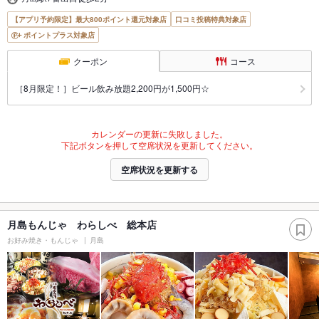
【アプリ予約限定】最大800ポイント還元対象店
口コミ投稿特典対象店
ポイントプラス対象店
クーポン
コース
［8月限定！］ビール飲み放題2,200円が1,500円☆
カレンダーの更新に失敗しました。
下記ボタンを押して空席状況を更新してください。
空席状況を更新する
月島もんじゃ わらしべ 総本店
お好み焼き・もんじゃ
月島