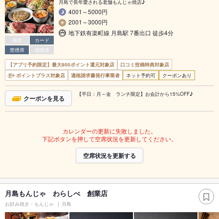
月島で長年愛される老舗もんじゃ焼店♪
4001～5000円
2001～3000円
地下鉄有楽町線 月島駅 7番出口 徒歩4分
個室
カード
禁煙席
喫煙席
【アプリ予約限定】最大800ポイント還元対象店
口コミ投稿特典対象店
ポイントプラス対象店
適格請求書発行事業者
ネット予約可
クーポンあり
【平日：月～金 ランチ限定】お会計から15%OFF♪
クーポンを見る
カレンダーの更新に失敗しました。
下記ボタンを押して空席状況を更新してください。
空席状況を更新する
月島もんじゃ わらしべ 創業店
お好み焼き・もんじゃ
月島