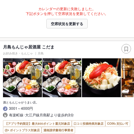
カレンダーの更新に失敗しました。
下記ボタンを押して空席状況を更新してください。
空席状況を更新する
月島もんじゃ居酒屋 こだま
お好み焼き・もんじゃ
月島
酒ともんじゃがうまい店。
3001～4000円
有楽町線･大江戸線月島駅より徒歩約3分
【アプリ予約限定】最大800ポイント還元対象店
口コミ投稿特典対象店
COIN+支払い可
ポイントプラス対象店
適格請求書発行事業者