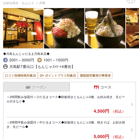
お好み焼き・もんじゃ
月島
◆月島もんじゃだるま月島本店◆
2001～3000円
1001～1500円
月島駅7番出口【もんじゃｽﾄﾘｰﾄ4番街】
口コミ投稿特典対象店
ポイントプラス対象店
適格請求書発行事業者
クーポン
コース
＜2時間飲み放題付＞小だるまコース◆鉄板焼きともんじゃ2種、お好み焼き、生ビー
ル付きなど◆
4,500円
（税込）
＜2時間半飲み放題付＞中だるまコース◆鉄板焼ともんじゃ2種、焼きそば、お好み焼
き、生ビール◆
5,000円
（税込）