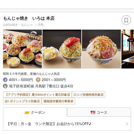
もんじゃ焼き いろは 本店
お好み焼き・もんじゃ
月島
昭和３０年代創業、老舗のもんじゃ人気店
4001～5000円
2001～3000円
地下鉄有楽町線 月島駅 7番出口 徒歩4分
【アプリ予約限定】最大800ポイント還元対象店
口コミ投稿特典対象店
ポイントプラス対象店
適格請求書発行事業者
クーポン
コース
【平日：月～金 ランチ限定】お会計から15%OFF♪