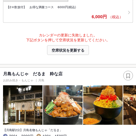
【2Ｈ飲放付】 お得な満腹コース 6000円(税込)
6,000円
（税込）
カレンダーの更新に失敗しました。
下記ボタンを押して空席状況を更新してください。
空席状況を更新する
月島もんじゃ だるま 粋な店
お好み焼き・もんじゃ
月島
【月島駅2分】月島名物もんじゃ「だるま」
2001～3000円
1001～1500円