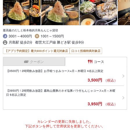
最高級のだしと粉本格的月島もんじゃ貸切
3001～4000円
1001～1500円
月島駅 徒歩2分 都営大江戸線 勝どき駅 徒歩9分
【アプリ予約限定】最大800ポイント還元対象店
口コミ投稿特典対象店
クーポン
コース
【3500円！2時間飲み放題】お手軽つまみコース※月～木曜日 4名以上限定
3,500円
（税込）
【3950円！2時間飲み放題】霧島山麓豚のネギ塩豚バラ付もんじゃコース※月～木曜
日 6名以上限定
3,950円
（税込）
カレンダーの更新に失敗しました。
下記ボタンを押して空席状況を更新してください。