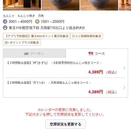
もんじゃ もんじゃ焼き 月島
3001～4000円
1501～2000円
東京ﾒﾄﾛ/都営地下鉄 月島駅10出口より徒歩約4分
【アプリ予約限定】最大800ポイント還元対象店
口コミ投稿特典対象店
ポイントプラス対象店
クーポン
コース
【２時間飲み放題】”絆”(きずな) －2名様専用特別もんじゃ焼きコース－
4,389円
（税込）
【２時間飲み放題】”月”(つき) －月島堪能もんじゃ焼きコース－
4,389円
（税込）
カレンダーの更新に失敗しました。
下記ボタンを押して空席状況を更新してください。
空席状況を更新する