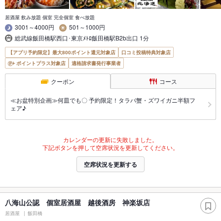
居酒屋 飲み放題 個室 完全個室 食べ放題
3001～4000円
501～1000円
総武線飯田橋駅西口･東京ﾒﾄﾛ飯田橋駅B2b出口 1分
【アプリ予約限定】最大800ポイント還元対象店
口コミ投稿特典対象店
ポイントプラス対象店
適格請求書発行事業者
クーポン
コース
≪お盆特別企画≫何皿でも〇 予約限定！タラバ蟹・ズワイガニ半額フ
ェア♪
カレンダーの更新に失敗しました。
下記ボタンを押して空席状況を更新してください。
空席状況を更新する
八海山公認 個室居酒屋 越後酒房 神楽坂店
居酒屋
飯田橋