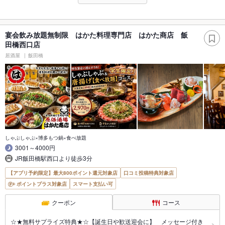
宴会飲み放題無制限 はかた料理専門店 はかた商店 飯
田橋西口店
居酒屋
飯田橋
しゃぶしゃぶ×博多もつ鍋×食べ放題
3001～4000円
JR飯田橋駅西口より徒歩3分
【アプリ予約限定】最大800ポイント還元対象店
口コミ投稿特典対象店
ポイントプラス対象店
スマート支払い可
クーポン
コース
☆★無料サプライズ特典★☆【誕生日や歓送迎会に】 メッセージ付き