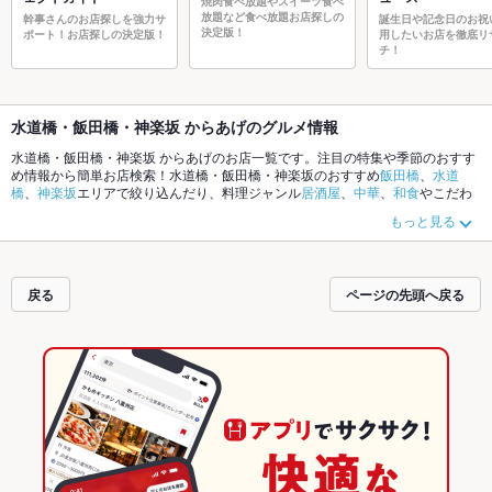
焼肉食べ放題やスイーツ食べ
放題など食べ放題お店探しの
幹事さんのお店探しを強力サ
誕生日や記念日のお祝
決定版！
ポート！お店探しの決定版！
用したいお店を徹底リ
チ！
水道橋・飯田橋・神楽坂 からあげのグルメ情報
水道橋・飯田橋・神楽坂 からあげのお店一覧です。注目の特集や季節のおすす
め情報から簡単お店検索！水道橋・飯田橋・神楽坂のおすすめ
飯田橋
、
水道
橋
、
神楽坂
エリアで絞り込んだり、料理ジャンル
居酒屋
、
中華
、
和食
やこだわ
りメニュー
お茶漬け
、
馬刺し
、
塩辛
でお店探しができます。ホットペッパーグ
もっと見る
ルメなら、お得なクーポンはもちろん、とっておきのメニューや季節のおすす
め料理など、お店の最新情報をご紹介しているので安心！24時間使える簡単便
利なネット予約が使えるお店も拡大中です。友達どうしの飲み会にも、会社の
宴会にも、デートやパーティーにもお得に便利にホットペッパーグルメをご利
戻る
ページの先頭へ戻る
用ください。