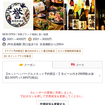
NEW OPEN！宮崎ブランド地鶏と旨い地酒
3001～4000円
2001～3000円
JR水道橋駅 西口徒歩1分 水道橋駅から290m
【アプリ予約限定】最大800ポイント還元対象店
口コミ投稿特典対象店
ポイントプラス対象店
クーポン
コース
【ホットペッパーグルメネット予約限定！】生ビール付き2時間飲み放
題2,000円→1,680円(税込)
カレンダーの更新に失敗しました。
下記ボタンを押して空席状況を更新してください。
空席状況を更新する