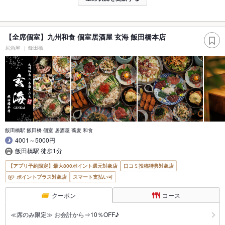
【全席個室】九州和食 個室居酒屋 玄海 飯田橋本店
居酒屋
飯田橋
飯田橋駅 飯田橋 個室 居酒屋 蕎麦 和食
4001～5000円
飯田橋駅 徒歩1分
【アプリ予約限定】最大800ポイント還元対象店
口コミ投稿特典対象店
ポイントプラス対象店
スマート支払い可
クーポン
コース
≪席のみ限定≫ お会計から⇒10％OFF♪