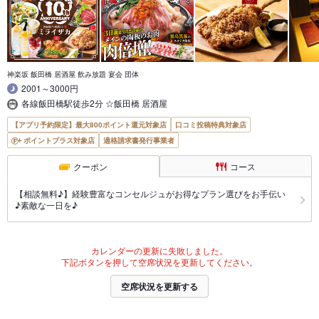
神楽坂 飯田橋 居酒屋 飲み放題 宴会 団体
2001～3000円
各線飯田橋駅徒歩2分 ☆飯田橋 居酒屋
【アプリ予約限定】最大800ポイント還元対象店
口コミ投稿特典対象店
ポイントプラス対象店
適格請求書発行事業者
クーポン
コース
【相談無料♪】経験豊富なコンセルジュがお得なプラン選びをお手伝い
♪素敵な一日を♪
カレンダーの更新に失敗しました。
下記ボタンを押して空席状況を更新してください。
空席状況を更新する