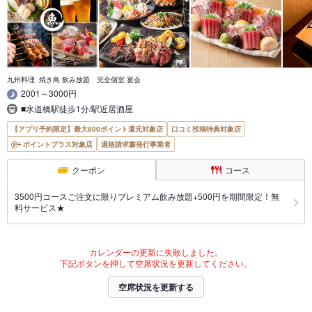
九州料理 焼き鳥 飲み放題 完全個室 宴会
2001～3000円
■水道橋駅徒歩1分/駅近居酒屋
【アプリ予約限定】最大800ポイント還元対象店
口コミ投稿特典対象店
ポイントプラス対象店
適格請求書発行事業者
クーポン
コース
3500円コースご注文に限りプレミアム飲み放題+500円を期間限定！無
料サービス★
カレンダーの更新に失敗しました。
下記ボタンを押して空席状況を更新してください。
空席状況を更新する