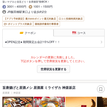
旨いマグロと信玄どり！全席個室”喫煙OK！
3001～4000円
1001～1500円
JR飯田橋駅東口より徒歩約2分
【アプリ予約限定】最大800ポイント還元対象店
口コミ投稿特典対象店
ポイントプラス対象店
適格請求書発行事業者
クーポン
コース
●OPEN記念● 期間限定お会計15%OFF！！
カレンダーの更新に失敗しました。
下記ボタンを押して空席状況を更新してください。
空席状況を更新する
旨唐揚げと居酒メシ 居酒屋 ミライザカ 神楽坂店
居酒屋
神楽坂