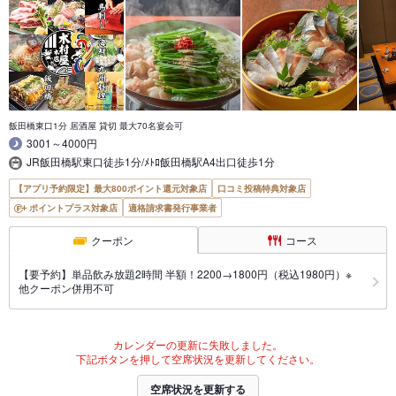
飯田橋東口1分 居酒屋 貸切 最大70名宴会可
3001～4000円
JR飯田橋駅東口徒歩1分/ﾒﾄﾛ飯田橋駅A4出口徒歩1分
【アプリ予約限定】最大800ポイント還元対象店
口コミ投稿特典対象店
ポイントプラス対象店
適格請求書発行事業者
クーポン
コース
【要予約】単品飲み放題2時間 半額！2200→1800円（税込1980円）※
他クーポン併用不可
カレンダーの更新に失敗しました。
下記ボタンを押して空席状況を更新してください。
空席状況を更新する