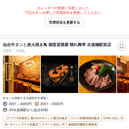
カレンダーの更新に失敗しました。
下記ボタンを押して空席状況を更新してください。
空席状況を更新する
仙台牛タンと炭火焼き鳥 個室居酒屋 晴れ舞亭 水道橋駅前店
居酒屋
水道橋
牛タンを堪能できる個室付き酒場！
3001～4000円
3001～4000円
JR水道橋駅から徒歩30秒
【アプリ予約限定】最大800ポイント還元対象店
口コミ投稿特典対象店
COIN+支払い可
ポイントプラス対象店
スマート支払い可
適格請求書発行事業者