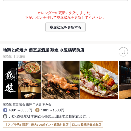
カレンダーの更新に失敗しました。
下記ボタンを押して空席状況を更新してください。
空席状況を更新する
地鶏と網焼き 個室居酒屋 鶏進 水道橋駅前店
居酒屋
水道橋
居酒屋 個室 宴会 接待 二次会 飲み会
4001～5000円
1001～1500円
JR水道橋駅徒歩約2分/都営三田線水道橋駅徒歩約…
【アプリ予約限定】最大800ポイント還元対象店
口コミ投稿特典対象店