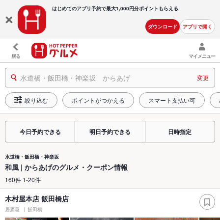
はじめてのアプリ予約で最大
1,000円分ポイントもらえる
ダウンロード
アプリで開く
戻る
マイメニュー
水道橋・飯田橋・神楽坂 からあげ
変更
絞り込む
ポイントがつかえる
スマート支払い可
今日予約できる
明日予約できる
日時指定
水道橋・飯田橋・神楽坂
和風 | からあげのグルメ・クーポン情報
160件 1-20件
木村屋本店 飯田橋店
居酒屋
飯田橋