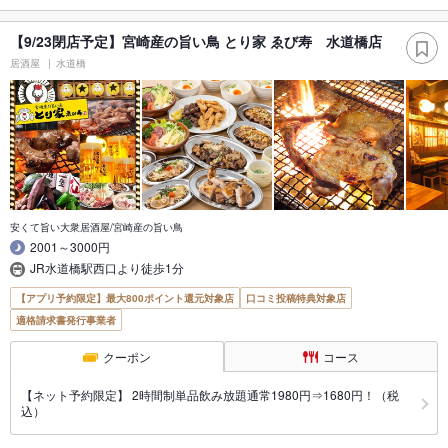
【9/23閉店予定】宮崎産の旨い鳥 とり家 ゑび寿 水道橋店
居酒屋
水道橋
安くて旨い大衆居酒屋/宮崎産の旨い鳥
2001～3000円
JR水道橋駅西口より徒歩1分
【アプリ予約限定】最大800ポイント還元対象店
口コミ投稿特典対象店
適格請求書発行事業者
クーポン
コース
【ネット予約限定】 2時間制単品飲み放題通常1980円⇒1680円！（税
込）