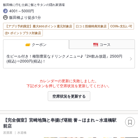
飯田橋に佇む土鍋ご飯と牛タンの隠れ家酒場
4001～5000円
飯田橋より徒歩1分
【アプリ予約限定】最大800ポイント還元対象店
口コミ投稿特典対象店
COIN+支払い可
ポイントプラス対象店
クーポン
コース
生ビール付き！種類豊富なドリンクメニュー♪『2H飲み放題』2500円
(税込)⇒2000円(税込)！
カレンダーの更新に失敗しました。
下記ボタンを押して空席状況を更新してください。
空席状況を更新する
【完全個室】宮崎地鶏と串揚げ堪能 誉～ほまれ～水道橋駅
前店
居酒屋
水道橋