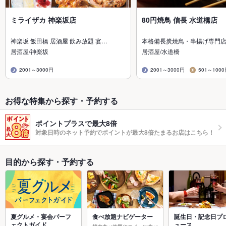
ミライザカ 神楽坂店
80円焼鳥 信長 水道橋店
神楽坂 飯田橋 居酒屋 飲み放題 宴…
本格備長炭焼鳥・串揚げ専門店
居酒屋/神楽坂
居酒屋/水道橋
2001～3000円
2001～3000円
501～100
お得な特集から探す・予約する
ポイントプラスで最大8倍
対象日時のネット予約でポイントが最大8倍たまるお店はこちら！
目的から探す・予約する
夏グルメ・宴会パーフ
食べ放題ナビゲーター
誕生日・記念日プ
ェクトガイド
ュース