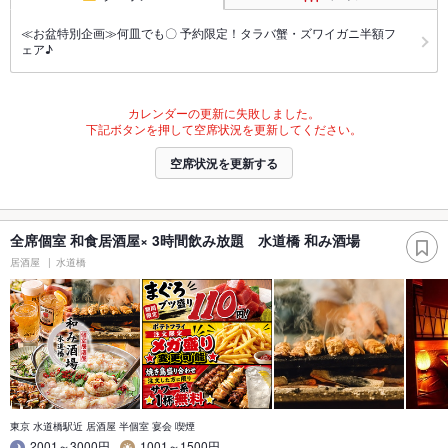
≪お盆特別企画≫何皿でも〇 予約限定！タラバ蟹・ズワイガニ半額フ
ェア♪
カレンダーの更新に失敗しました。
下記ボタンを押して空席状況を更新してください。
空席状況を更新する
全席個室 和食居酒屋× 3時間飲み放題 水道橋 和み酒場
居酒屋
水道橋
東京 水道橋駅近 居酒屋 半個室 宴会 喫煙
2001～3000円
1001～1500円