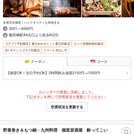
全席完全個室！ハイクオリティな串焼きを
3001～4000円
飯田橋駅A4出口より徒歩約2分
【アプリ予約限定】最大800ポイント還元対象店
口コミ投稿特典対象店
ポイントプラス対象店
スマート支払い可
クーポン
コース
【個室OK！当日予約OK】2時間飲み放題2100円→1500円
カレンダーの更新に失敗しました。
下記ボタンを押して空席状況を更新してください。
空席状況を更新する
野菜巻き＆もつ鍋・九州料理 個室居酒屋 酔ってこい