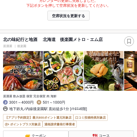
カレンダーの更新に失敗しました。
下記ボタンを押して空席状況を更新してください。
空席状況を更新する
北の味紀行と地酒 北海道 後楽園メトロ・エム店
居酒屋
後楽園
居酒屋 飲み放題 個室 完全個室 肉 海鮮
3001～4000円
501～1000円
地下鉄丸ﾉ内線後楽園駅 直結徒歩1分 [ﾒﾄﾛｴﾑ6階]
【アプリ予約限定】最大800ポイント還元対象店
口コミ投稿特典対象店
ポイントプラス対象店
適格請求書発行事業者
クーポン
コース