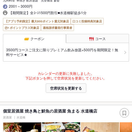
九州料理 串焼き 飲み放題 完全個室 宴会
2001～3000円
【期間限定】全ｺｰｽ1500円割引■水道橋駅徒歩1分
【アプリ予約限定】最大800ポイント還元対象店
口コミ投稿特典対象店
ポイントプラス対象店
適格請求書発行事業者
クーポン
コース
3500円コースご注文に限りプレミアム飲み放題+500円を期間限定！無
料サービス★
カレンダーの更新に失敗しました。
下記ボタンを押して空席状況を更新してください。
空席状況を更新する
個室居酒屋 焼き鳥と鮮魚の居酒屋 魚まる 水道橋店
居酒屋
水道橋