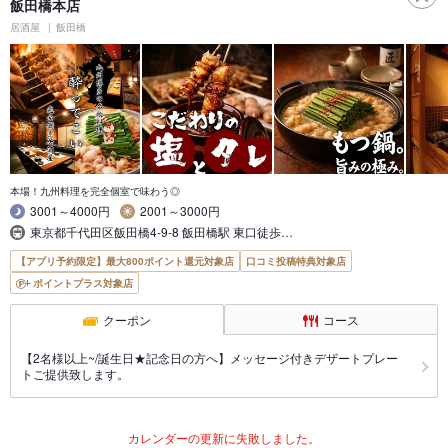
飯田橋本店
居酒屋
飯田橋
本場！九州料理を完全個室で味わう◎
3001～4000円
2001～3000円
東京都千代田区飯田橋4-9-8 飯田橋駅 東口徒歩…
【アプリ予約限定】最大800ポイント還元対象店
口コミ投稿特典対象店
ポイントプラス対象店
クーポン
コース
【2名様以上~/誕生日★記念日の方へ】メッセージ付きデザートプレー
トご提供致します。
カレンダーの更新に失敗しました。