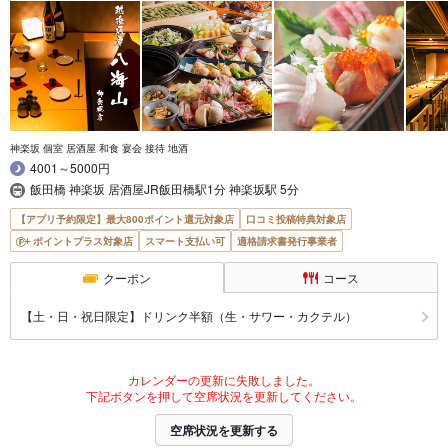
神楽坂 個室 居酒屋 和食 宴会 接待 地酒
4001～5000円
飯田橋 神楽坂 居酒屋JR飯田橋駅1分 神楽坂駅 5分
【アプリ予約限定】最大800ポイント還元対象店
口コミ投稿特典対象店
ポイントプラス対象店
スマート支払い可
適格請求書発行事業者
クーポン
コース
【土・日・祝日限定】ドリンク半額（生・サワー・カクテル）
カレンダーの更新に失敗しました。
下記ボタンを押して空席状況を更新してください。
空席状況を更新する