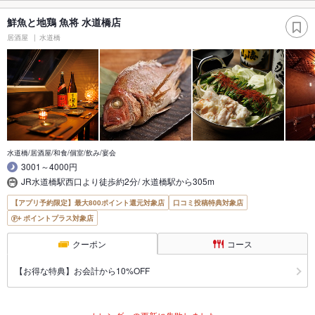
鮮魚と地鶏 魚将 水道橋店
居酒屋
水道橋
水道橋/居酒屋/和食/個室/飲み/宴会
3001～4000円
JR水道橋駅西口より徒歩約2分/ 水道橋駅から305m
【アプリ予約限定】最大800ポイント還元対象店
口コミ投稿特典対象店
ポイントプラス対象店
クーポン
コース
【お得な特典】お会計から10%OFF