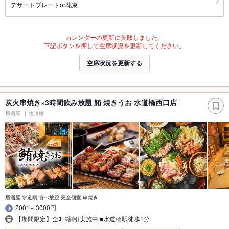
デザートプレートor花束
カレンダーの更新に失敗しました。
下記ボタンを押して空席状況を更新してください。
空席状況を更新する
炭火串焼き×3時間飲み放題 鮪 焼きうお 水道橋西口店
居酒屋
水道橋
居酒屋 水道橋 食べ放題 完全個室 串焼き
2001～3000円
【期間限定】全ｺｰｽ割引実施中!■水道橋駅徒歩1分