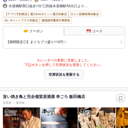
水道橋駅西口徒歩1分/三田線水道橋駅A2出口より…
【アプリ予約限定】最大800ポイント還元対象店
口コミ投稿特典対象店
ポイントプラス対象店
適格請求書発行事業者
クーポン
コース
【期間限定◎】まぐろブツ盛り110円！
カレンダーの更新に失敗しました。
下記ボタンを押して空席状況を更新してください。
空席状況を更新する
旨い焼き鳥と完全個室居酒屋 串ごろ 飯田橋店
居酒屋
飯田橋