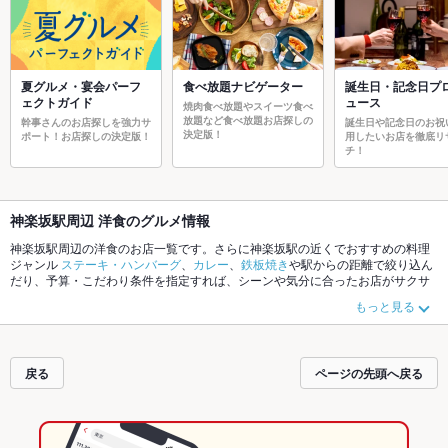
夏グルメ・宴会パーフ
食べ放題ナビゲーター
誕生日・記念日プ
ェクトガイド
ュース
焼肉食べ放題やスイーツ食べ
放題など食べ放題お店探しの
幹事さんのお店探しを強力サ
誕生日や記念日のお祝
決定版！
ポート！お店探しの決定版！
用したいお店を徹底リ
チ！
神楽坂駅周辺 洋食のグルメ情報
神楽坂駅周辺の洋食のお店一覧です。さらに神楽坂駅の近くでおすすめの料理
ジャンル
ステーキ・ハンバーグ
、
カレー
、
鉄板焼き
や駅からの距離で絞り込ん
だり、予算・こだわり条件を指定すれば、シーンや気分に合ったお店がサクサ
ク探せます。ホットペッパーグルメなら、お得なクーポンはもちろん、こだわ
もっと見る
りメニュー
スープカレー
、
ステーキ
、
ハンバーグ
や季節のおすすめ料理など、
お店の最新情報をご紹介しているので安心！24時間使える簡単便利なネット予
約が使えるお店も拡大中です。友達どうしの飲み会にも、会社の宴会にも、デ
ートやパーティーにもお得に便利にホットペッパーグルメをご利用ください。
戻る
ページの先頭へ戻る