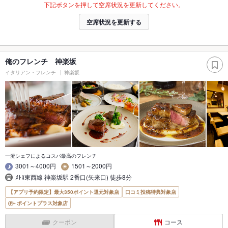
下記ボタンを押して空席状況を更新してください。
空席状況を更新する
俺のフレンチ 神楽坂
イタリアン・フレンチ
神楽坂
一流シェフによるコスパ最高のフレンチ
3001～4000円
1501～2000円
ﾒﾄﾛ東西線 神楽坂駅 2番口(矢来口) 徒歩8分
【アプリ予約限定】最大350ポイント還元対象店
口コミ投稿特典対象店
ポイントプラス対象店
クーポン
コース