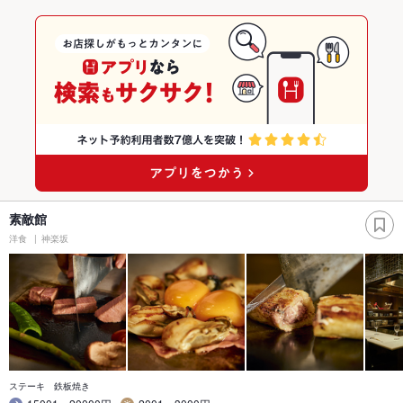
素敵館
洋食
神楽坂
ステーキ 鉄板焼き