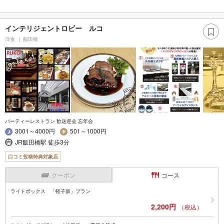
インテリジェントロビー ルコ
洋食
飯田橋
パーティーレストラン 歓送迎会 忘年会
3001～4000円
501～1000円
JR飯田橋駅 徒歩3分
口コミ投稿特典対象店
クーポン
コース
ライトボックス 「軽子坂」プラン
2,200円
（税込）