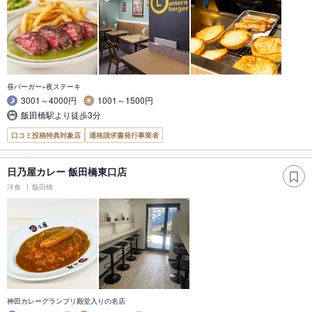
昼バーガー×夜ステーキ
3001～4000円
1001～1500円
飯田橋駅より徒歩3分
口コミ投稿特典対象店
適格請求書発行事業者
日乃屋カレー 飯田橋東口店
洋食
飯田橋
神田カレーグランプリ殿堂入りの名店