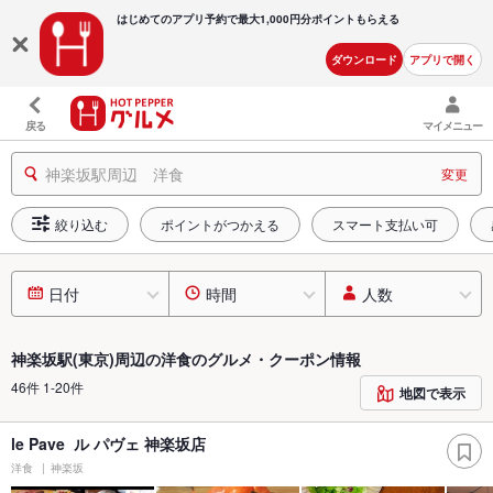
はじめてのアプリ予約で最大
1,000円分ポイントもらえる
ダウンロード
アプリで開く
戻る
マイメニュー
神楽坂駅周辺 洋食
変更
絞り込む
ポイントがつかえる
スマート支払い可
日付
時間
人数
神楽坂駅(東京)周辺の洋食のグルメ・クーポン情報
46件 1-20件
地図で表示
le Pave ル パヴェ 神楽坂店
洋食
神楽坂