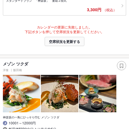
スタンダードプラン 「神楽坂」 重箱２段式
3,300円
（税込）
カレンダーの更新に失敗しました。
下記ボタンを押して空席状況を更新してください。
空席状況を更新する
メゾン ツクダ
洋食
飯田橋
神楽坂の一角にひっそり佇む メゾン ツクダ
10001～12000円
飯田橋駅B3出口より徒歩約5分