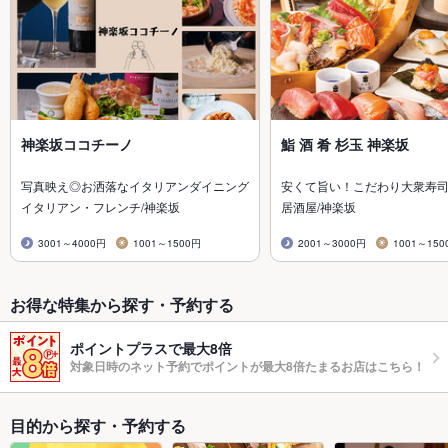
神楽坂ココチーノ
鮨 酒 肴 杉玉 神楽坂
写真映え◎お洒落なイタリアンダイニング
安くて旨い！こだわり大衆寿
イタリアン・フレンチ/神楽坂
居酒屋/神楽坂
3001～4000円
1001～1500円
2001～3000円
1001～150
お得な特集から探す・予約する
ポイントプラスで最大8倍
対象日時のネット予約でポイントが最大8倍たまるお店はこちら！
目的から探す・予約する