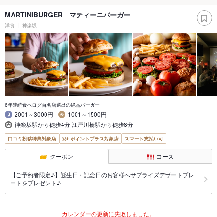
MARTINIBURGER マティーニバーガー
洋食
神楽坂
6年連続食べログ百名店選出の絶品バーガー
2001～3000円
1001～1500円
神楽坂駅から徒歩4分 江戸川橋駅から徒歩8分
口コミ投稿特典対象店
ポイントプラス対象店
スマート支払い可
クーポン
コース
【ご予約者限定♪】誕生日・記念日のお客様へサプライズデザートプレ
ートをプレゼント♪
カレンダーの更新に失敗しました。