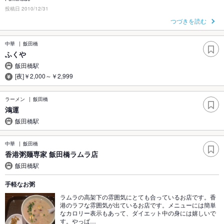
投稿日 2010/12/31
つづきを読む
中華
飯田橋
ふくや
飯田橋駅
[夜]￥2,000～￥2,999
ラーメン
飯田橋
鴻運
飯田橋駅
中華
飯田橋
香港粥麺専家 飯田橋ラムラ店
飯田橋駅
手軽なお粥
ラムラの高架下の雰囲気にとても合っているお店です。香
港のラフな雰囲気が出ているお店です。メニューには簡単
なカロリー表示もあって、ダイエット中の身には嬉しいで
す。やっぱ…