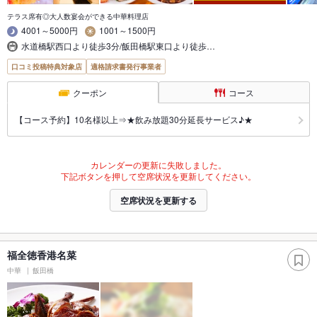
テラス席有◎大人数宴会ができる中華料理店
4001～5000円
1001～1500円
水道橋駅西口より徒歩3分/飯田橋駅東口より徒歩…
口コミ投稿特典対象店
適格請求書発行事業者
クーポン
コース
【コース予約】10名様以上⇒★飲み放題30分延長サービス♪★
カレンダーの更新に失敗しました。
下記ボタンを押して空席状況を更新してください。
空席状況を更新する
福全徳香港名菜
中華
飯田橋