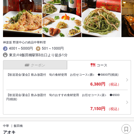
神楽坂 野菜中心の絶品中華料理
4001～5000円
501～1000円
東京ﾒﾄﾛ飯田橋駅B3出口より徒歩1分
クーポン
コース
【歓送迎会/宴会】飲み放題付 旬の食材使用 お任せコース<膳> ◆5800円(税抜)
6,380円
（税込）
【歓送迎会/宴会】飲み放題付 旬のおすすめ食材使用 お任せコース<楽> ◆6500
円(税抜)
7,150円
（税込）
中華
飯田橋
アオキ