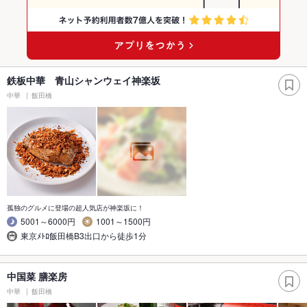
鉄板中華 青山シャンウェイ神楽坂
中華
飯田橋
孤独のグルメに登場の超人気店が神楽坂に！
5001～6000円
1001～1500円
東京ﾒﾄﾛ飯田橋B3出口から徒歩1分
中国菜 膳楽房
中華
飯田橋