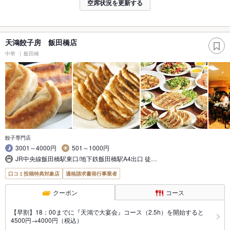
空席状況を更新する
天鴻餃子房 飯田橋店
中華
飯田橋
餃子専門店
3001～4000円
501～1000円
JR中央線飯田橋駅東口/地下鉄飯田橋駅A4出口 徒…
口コミ投稿特典対象店
適格請求書発行事業者
クーポン
コース
【早割】18：00までに『天鴻で大宴会』コース（2.5h）を開始すると
4500円→4000円（税込）