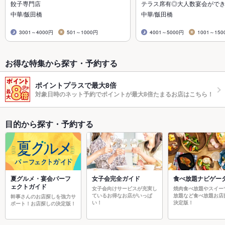
餃子専門店
テラス席有◎大人数宴会がで
中華/飯田橋
中華/飯田橋
3001～4000円
501～1000円
4001～5000円
1001～150
お得な特集から探す・予約する
ポイントプラスで最大8倍
対象日時のネット予約でポイントが最大8倍たまるお店はこちら！
目的から探す・予約する
夏グルメ・宴会パーフ
女子会完全ガイド
食べ放題ナビゲー
ェクトガイド
女子会向けサービスが充実し
焼肉食べ放題やスイー
ているお得なお店がいっぱ
放題など食べ放題お店
幹事さんのお店探しを強力サ
い！
決定版！
ポート！お店探しの決定版！