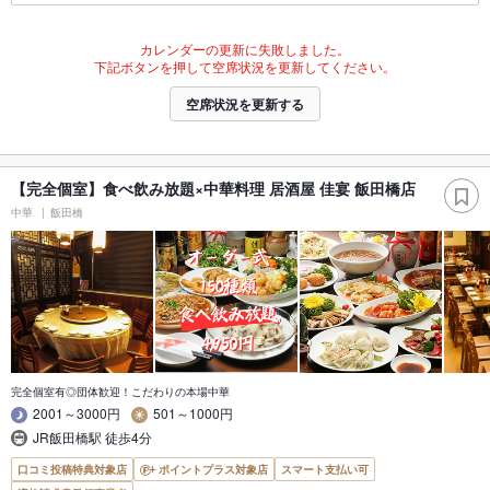
カレンダーの更新に失敗しました。
下記ボタンを押して空席状況を更新してください。
空席状況を更新する
【完全個室】食べ飲み放題×中華料理 居酒屋 佳宴 飯田橋店
中華
飯田橋
完全個室有◎団体歓迎！こだわりの本場中華
2001～3000円
501～1000円
JR飯田橋駅 徒歩4分
口コミ投稿特典対象店
ポイントプラス対象店
スマート支払い可