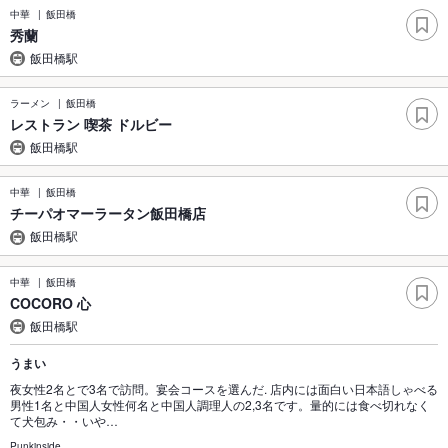
中華
飯田橋
秀蘭
飯田橋駅
ラーメン
飯田橋
レストラン 喫茶 ドルビー
飯田橋駅
中華
飯田橋
チーパオマーラータン飯田橋店
飯田橋駅
中華
飯田橋
COCORO 心
飯田橋駅
うまい
夜女性2名とで3名で訪問。宴会コースを選んだ. 店内には面白い日本語しゃべる
男性1名と中国人女性何名と中国人調理人の2,3名です。量的には食べ切れなく
て犬包み・・いや…
Punkinside