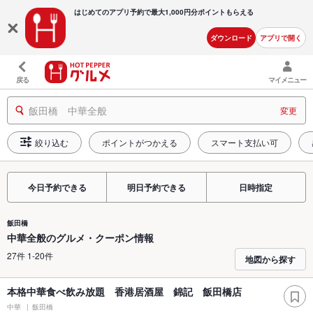
はじめてのアプリ予約で最大
1,000円分ポイントもらえる
ダウンロード
アプリで開く
戻る
マイメニュー
飯田橋 中華全般
変更
絞り込む
ポイントがつかえる
スマート支払い可
今日予約できる
明日予約できる
日時指定
飯田橋
中華全般のグルメ・クーポン情報
27件 1-20件
地図から探す
本格中華食べ飲み放題 香港居酒屋 錦記 飯田橋店
中華
飯田橋