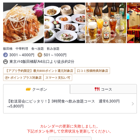
飯田橋 中華料理 食べ放題 飲み放題
3001～4000円
501～1000円
東京ﾒﾄﾛ飯田橋駅A4出口より徒歩約2分
【アプリ予約限定】最大800ポイント還元対象店
口コミ投稿特典対象店
ポイントプラス対象店
スマート支払い可
クーポン
コース
【歓送迎会にピッタリ！】3時間食べ飲み放題コース 通常6,300円
→5,800円
カレンダーの更新に失敗しました。
下記ボタンを押して空席状況を更新してください。