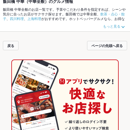
飯田橋 中華（中華全般）のグルメ情報
飯田橋 中華全般のお店一覧です。予算やこだわり条件を指定すれば、シーンや
気分に合ったお店がサクサク探せます。飯田橋では中華全般、
飲茶・点心・餃
子
、
四川料理
、
上海料理
がおすすめです。ホットペッパーグルメなら、お得な
クーポンはもちろん、こだわりメニュー
麻婆豆腐
、
坦々麺
、
チャーハン
や季節
もっと見る
のおすすめ料理など、お店の最新情報をご紹介しているので安心！24時間使え
る簡単便利なネット予約が使えるお店も拡大中です。友達どうしの飲み会に
も、会社の宴会にも、デートやパーティーにもお得に便利にホットペッパーグ
ルメをご利用ください。
戻る
ページの先頭へ戻る