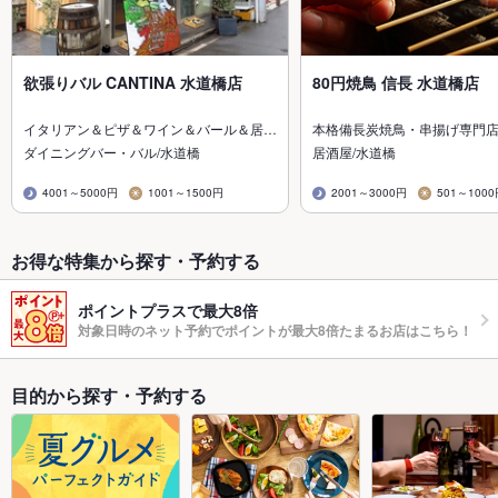
欲張りバル CANTINA 水道橋店
80円焼鳥 信長 水道橋店
イタリアン＆ピザ＆ワイン＆バール＆居…
本格備長炭焼鳥・串揚げ専門店
ダイニングバー・バル/水道橋
居酒屋/水道橋
4001～5000円
1001～1500円
2001～3000円
501～100
お得な特集から探す・予約する
ポイントプラスで最大8倍
対象日時のネット予約でポイントが最大8倍たまるお店はこちら！
目的から探す・予約する