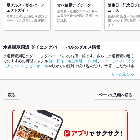
夏グルメ・宴会パーフ
食べ放題ナビゲーター
誕生日・記念日プ
ェクトガイド
ュース
焼肉食べ放題やスイーツ食べ
放題など食べ放題お店探しの
幹事さんのお店探しを強力サ
誕生日や記念日のお祝
決定版！
ポート！お店探しの決定版！
用したいお店を徹底リ
チ！
水道橋駅周辺 ダイニングバー・バルのグルメ情報
水道橋駅周辺のダイニングバー・バルのお店一覧です。さらに水道橋駅の近く
でおすすめの料理ジャンル
洋・和洋・各国料理・その他
、
スペインバル・イタ
リアンバール
、
ビアホール
や駅からの距離で絞り込んだり、予算・こだわり条
件を指定すれば、シーンや気分に合ったお店がサクサク探せます。ホットペッ
もっと見る
パーグルメなら、お得なクーポンはもちろん、こだわりメニュー
ローストビー
フ
、
フライドポテト
、
生ハム
や季節のおすすめ料理など、お店の最新情報をご
紹介しているので安心！24時間使える簡単便利なネット予約が使えるお店も拡
大中です。友達どうしの飲み会にも、会社の宴会にも、デートやパーティーに
戻る
ページの先頭へ戻る
もお得に便利にホットペッパーグルメをご利用ください。