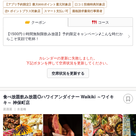
【アプリ予約限定】最大800ポイント還元対象店
口コミ投稿特典対象店
ポイントプラス対象店
スマート支払い可
適格請求書発行事業者
クーポン
コース
【1500円☆時間無制限飲み放題】予約限定キャンペーン♪こんな時だか
らこそ笑顔で乾杯！
カレンダーの更新に失敗しました。
下記ボタンを押して空席状況を更新してください。
空席状況を更新する
食べ放題飲み放題◎ハワイアンダイナー Waikiki ～ワイキ
キ～ 神保町店
居酒屋
水道橋