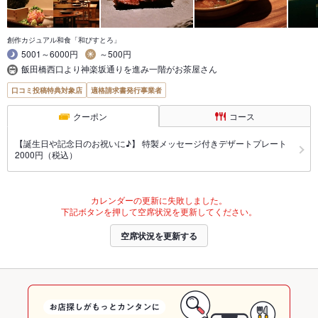
創作カジュアル和食「和びすとろ」
5001～6000円
～500円
飯田橋西口より神楽坂通りを進み一階がお茶屋さん
口コミ投稿特典対象店
適格請求書発行事業者
クーポン
コース
【誕生日や記念日のお祝いに♪】 特製メッセージ付きデザートプレート
2000円（税込）
カレンダーの更新に失敗しました。
下記ボタンを押して空席状況を更新してください。
空席状況を更新する