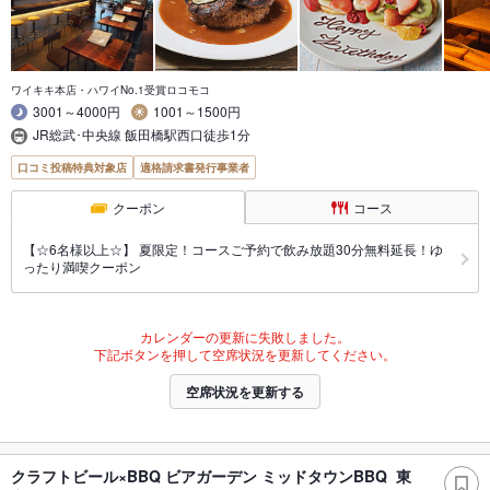
ワイキキ本店・ハワイNo.1受賞ロコモコ
3001～4000円
1001～1500円
JR総武･中央線 飯田橋駅西口徒歩1分
口コミ投稿特典対象店
適格請求書発行事業者
クーポン
コース
【☆6名様以上☆】 夏限定！コースご予約で飲み放題30分無料延長！ゆ
ったり満喫クーポン
カレンダーの更新に失敗しました。
下記ボタンを押して空席状況を更新してください。
空席状況を更新する
クラフトビール×BBQ ビアガーデン ミッドタウンBBQ 東