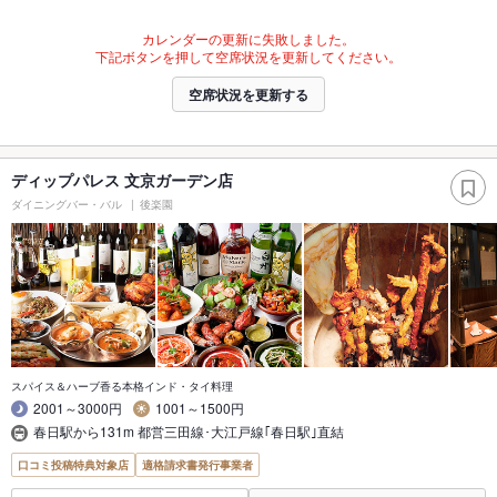
カレンダーの更新に失敗しました。
下記ボタンを押して空席状況を更新してください。
空席状況を更新する
ディップパレス 文京ガーデン店
ダイニングバー・バル
後楽園
スパイス＆ハーブ香る本格インド・タイ料理
2001～3000円
1001～1500円
春日駅から131m 都営三田線･大江戸線｢春日駅｣直結
口コミ投稿特典対象店
適格請求書発行事業者