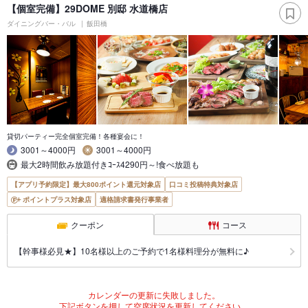
【個室完備】29DOME 別邸 水道橋店
ダイニングバー・バル
飯田橋
貸切パーティー完全個室完備！各種宴会に！
3001～4000円
3001～4000円
最大2時間飲み放題付きｺｰｽ4290円～!食べ放題も
【アプリ予約限定】最大800ポイント還元対象店
口コミ投稿特典対象店
ポイントプラス対象店
適格請求書発行事業者
クーポン
コース
【幹事様必見★】10名様以上のご予約で1名様料理分が無料に♪
カレンダーの更新に失敗しました。
下記ボタンを押して空席状況を更新してください。