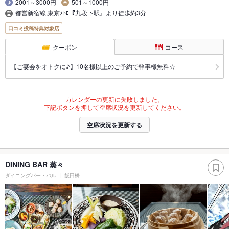
2001～3000円
501～1000円
都営新宿線,東京ﾒﾄﾛ『九段下駅』より徒歩約3分
口コミ投稿特典対象店
クーポン
コース
【ご宴会をオトクに♪】10名様以上のご予約で幹事様無料☆
カレンダーの更新に失敗しました。
下記ボタンを押して空席状況を更新してください。
空席状況を更新する
DINING BAR 蒸々
ダイニングバー・バル
飯田橋