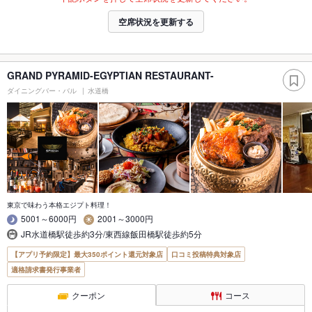
空席状況を更新する
GRAND PYRAMID-EGYPTIAN RESTAURANT-
ダイニングバー・バル
水道橋
東京で味わう本格エジプト料理！
5001～6000円
2001～3000円
JR水道橋駅徒歩約3分/東西線飯田橋駅徒歩約5分
【アプリ予約限定】最大350ポイント還元対象店
口コミ投稿特典対象店
適格請求書発行事業者
クーポン
コース