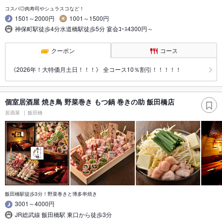
コスパ◎肉寿司やシュラスコなど！
1501～2000円
1001～1500円
神保町駅徒歩4分水道橋駅徒歩5分 宴会ｺｰｽ4300円～
クーポン
コース
《2026年！大特価月土日！！！》 全コース10％割引！！！！！
個室居酒屋 焼き鳥 野菜巻き もつ鍋 巻きの助 飯田橋店
居酒屋
飯田橋
飯田橋駅徒歩3分！野菜巻きと博多串焼き
3001～4000円
JR総武線 飯田橋駅 東口から徒歩3分