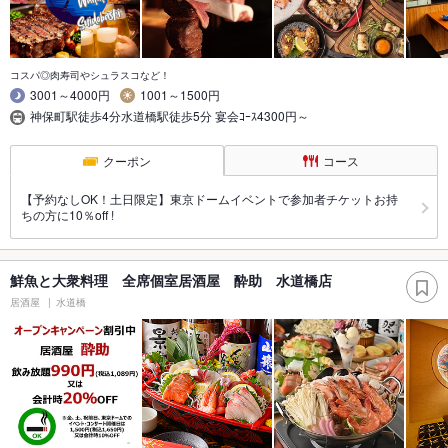
コスパ◎肉寿司やシュラスコなど！
3001～4000円
1001～1500円
神保町駅徒歩4分水道橋駅徒歩5分 宴会ｺｰｽ4300円～
クーポン
コース
【予約なしOK！土日限定】東京ドームイベントで参加者チケットお持
ちの方に10％off !
鮮魚と大衆料理 全席個室居酒屋 酔助 水道橋店
居酒屋
水道橋