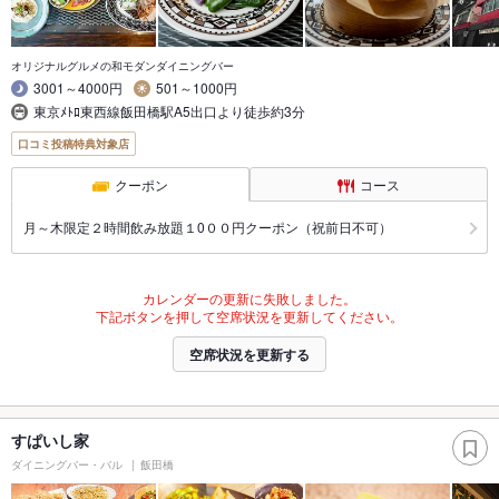
オリジナルグルメの和モダンダイニングバー
3001～4000円
501～1000円
東京ﾒﾄﾛ東西線飯田橋駅A5出口より徒歩約3分
口コミ投稿特典対象店
クーポン
コース
月～木限定２時間飲み放題１0００円クーポン（祝前日不可）
カレンダーの更新に失敗しました。
下記ボタンを押して空席状況を更新してください。
空席状況を更新する
すぱいし家
ダイニングバー・バル
飯田橋