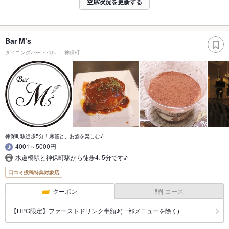
空席状況を更新する
Bar M’s
ダイニングバー・バル
神保町
神保町駅徒歩5分！麻雀と、お酒を楽しむ♪
4001～5000円
水道橋駅と神保町駅から徒歩4､5分です♪
口コミ投稿特典対象店
クーポン
コース
【HPG限定】ファーストドリンク半額♪(一部メニューを除く)