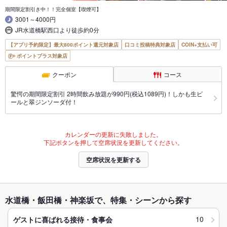
期間限定割引き中！！完全個室【喫煙可】
3001～4000円
JR水道橋駅西口より徒歩約0分
【アプリ予約限定】最大800ポイント還元対象店
口コミ投稿特典対象店
COIN+支払い可
ポイントプラス対象店
クーポン
コース
驚愕の期間限定割引 2時間飲み放題が990円(税込1089円)！しかも生ビ
ールと翠ジンソーダ付！
カレンダーの更新に失敗しました。
下記ボタンを押して空席状況を更新してください。
空席状況を更新する
水道橋・飯田橋・神楽坂で、特集・シーンから探す
10
ゲストに喜ばれる接待・食事会