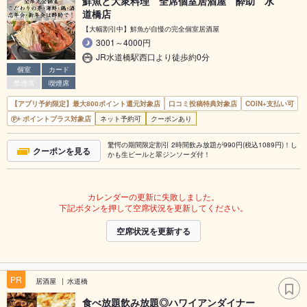
鮮魚と大衆料理 全席個室居酒屋 酔助 水
道橋店
【大幅割引中】鮮魚が自慢の完全個室居酒屋
3001～4000円
JR水道橋駅西口より徒歩約0分
個室
カード
禁煙席
喫煙席
【アプリ予約限定】最大800ポイント還元対象店
口コミ投稿特典対象店
COIN+支払い可
ポイントプラス対象店
ネット予約可
クーポンあり
驚愕の期間限定割引 2時間飲み放題が990円(税込1089円)！し
クーポンを見る
かも生ビールと翠ジンソーダ付！
カレンダーの更新に失敗しました。
下記ボタンを押して空席状況を更新してください。
空席状況を更新する
PR
居酒屋
水道橋
食べ放題飲み放題◎ハワイアンダイナー