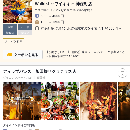
Waikiki ～ワイキキ～ 神保町店
コスパ◎ハワイアンな内観で食べ飲み放題！
3001～4000円
1001～1500円
個室
カード
神保町駅徒歩4分水道橋駅徒歩5分 宴会ｺｰｽ4300円～
禁煙席
喫煙席
クーポンあり
【予約なしOK！土日限定】東京ドームイベントで参加者チケ
クーポンを見る
ットお持ちの方に10％off !
ディップパレス 飯田橋サクラテラス店
ダイニングバー・バル
飯田橋
タイ＆インド料理専門店