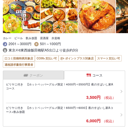
カレー ビール 飲み放題 居酒屋 水道橋
2001～3000円
501～1000円
東京ﾒﾄﾛ東西線飯田橋駅A5出口より徒歩約3分
口コミ投稿特典対象店
COIN+支払い可
ポイントプラス対象店
スマート支払い可
適格請求書発行事業者
クーポン
コース
ビリヤニ付き 【ホットペッパーグルメ限定！4000円⇒3500円】夜のすぱいし家A
コース
3,500円
（税込）
ビリヤニ付き 【ホットペッパーグルメ限定！6500円⇒6000】夜のすぱいし家Aコ
ース+飲み放題
6,000円
（税込）