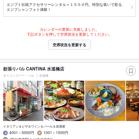
エジプト伝統アクセサリーレンタル＋１５００円。特別な装いで彩る、
エジプシャンフォト体験！
カレンダーの更新に失敗しました。
下記ボタンを押して空席状況を更新してください。
空席状況を更新する
欲張りバル CANTINA 水道橋店
ダイニングバー・バル
水道橋
イタリアン＆ピザ＆ワイン＆バール＆居酒屋
4001～5000円
1001～1500円