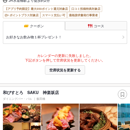
JR水道橋駅より徒歩約2分
【アプリ予約限定】最大350ポイント還元対象店
口コミ投稿特典対象店
ポイントプラス対象店
スマート支払い可
適格請求書発行事業者
クーポン
コース
お好きなお飲み物１杯プレゼント！
カレンダーの更新に失敗しました。
下記ボタンを押して空席状況を更新してください。
空席状況を更新する
和びすとろ SAKU 神楽坂店
ダイニングバー・バル
飯田橋