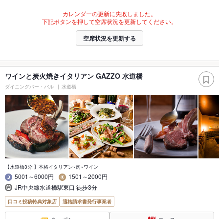
カレンダーの更新に失敗しました。
下記ボタンを押して空席状況を更新してください。
空席状況を更新する
ワインと炭火焼きイタリアン GAZZO 水道橋
ダイニングバー・バル
水道橋
【水道橋3分!】本格イタリアン×肉×ワイン
5001～6000円
1501～2000円
JR中央線水道橋駅東口 徒歩3分
口コミ投稿特典対象店
適格請求書発行事業者