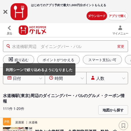
はじめてのアプリ予約で最大
1,000円分ポイントもらえる
ダウンロード
アプリで開く
戻る
マイメニュー
水道橋駅周辺 ダイニングバー・バル
変更
絞り込む
ポイントがつかえる
スマート支払い可
日付
時間
人数
水道橋駅(東京)周辺のダイニングバー・バルのグルメ・クーポン情
報
111件 1-20件
地図から探す
PR
居酒屋
水道橋