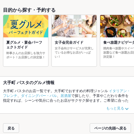
目的から探す・予約する
夏グルメ・宴会パーフ
女子会完全ガイド
食べ放題ナビゲー
ェクトガイド
女子会向けサービスが充実し
焼肉食べ放題やスイー
ているお得なお店がいっぱ
放題など食べ放題お店
幹事さんのお店探しを強力サ
い！
決定版！
ポート！お店探しの決定版！
大手町 パスタのグルメ情報
大手町 パスタのお店一覧です。大手町でおすすめの料理ジャンル
イタリアン・
フレンチ
、
ダイニングバー・バル
、
居酒屋
で探したり、予算やこだわり条件を
指定すれば、シーンや気分に合ったお店がサクサク探せます。ご希望に合った
お店が見つからなかったら、近隣のエリア
丸の内
、
人形町
、
八重洲
もチェック
もっと見る
してみてください。ホットペッパーグルメなら、お得なクーポンはもちろん、
こだわりメニュー
からあげ
、
お茶漬け
、
手羽先
や季節のおすすめ料理など、お
店の最新情報をご紹介しているので安心！24時間使える簡単便利なネット予約
が使えるお店も拡大中です。友達どうしの飲み会にも、会社の宴会にも、デー
戻る
ページの先頭へ戻る
トやパーティーにもお得に便利にホットペッパーグルメをご利用ください。