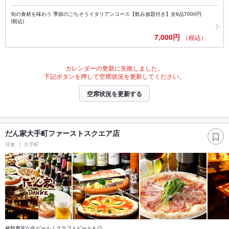
旬の食材を味わう 季節のごちそうイタリアンコース【飲み放題付き】全9品7000円
(税込)
7,000円
（税込）
カレンダーの更新に失敗しました。
下記ボタンを押して空席状況を更新してください。
空席状況を更新する
だん家大手町ファーストスクエア店
洋食
大手町
種類豊富な生ビール！クラフトビールも◎