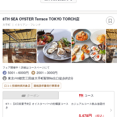
8TH SEA OYSTER Terrace TOKYO TORCH店
大手町
イタリアン・フレンチ
フェア開催中！詳細はコースページにて
5001～6000円
2001～3000円
東京ﾒﾄﾛ都営三田線大手町駅B9a出口徒歩約2分
口コミ投稿特典対象店
適格請求書発行事業者
クーポン
コース
4/1～【2日前要予約】オイスターバーの牡蠣宴コース カジュアルコース飲み放題付
き
5,478円
（税込）