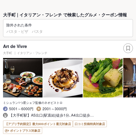
大手町 | イタリアン・フレンチ で検索したグルメ・クーポン情報
除外された条件
パスタ・ピザ パスタ
Art de Vivre
大手町
イタリアン・フレンチ
ミシュラン1つ星シェフ監修のネオビストロ
5001～6000円
2001～3000円
【大手町駅】A5出口(駅直結)徒歩1分､A4出口徒歩…
【アプリ予約限定】最大800ポイント還元対象店
口コミ投稿特典対象店
ポイントプラス対象店