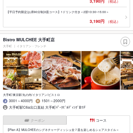
3,190円
（税込）
【平日予約限定(お席90分制)3皿コース】1ドリンク付き＜2部13:30~15:00＞
3,190円
（税込）
Bistro MULCHEE 大手町店
大手町
イタリアン・フレンチ
大手町/東京駅/丸の内/イタリアン/ビストロ
3001～4000円
1501～2000円
大手町駅C6a出口直結 大手町ﾊﾟｰｸﾋﾞﾙﾃﾞｨﾝｸﾞB1F
クーポン
コース
【Plan A】MULCHEEのシグネチャーディッシュ全７皿を楽しめるシェアスタイル＜