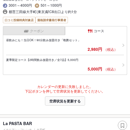
3001～4000円
501～1000円
都営三田線大手町(東京)駅C8出口より約1分
口コミ投稿特典対象店
適格請求書発行事業者
クーポン
コース
昼飲みにも！当日OK！90分飲み放題付き「晩酌セット」
2,980円
（税込）
夏季限定コース【2時間飲み放題付き／全7品】5,000円
5,000円
（税込）
カレンダーの更新に失敗しました。
下記ボタンを押して空席状況を更新してください。
空席状況を更新する
La PASTA BAR
イタリアン・フレンチ
大手町