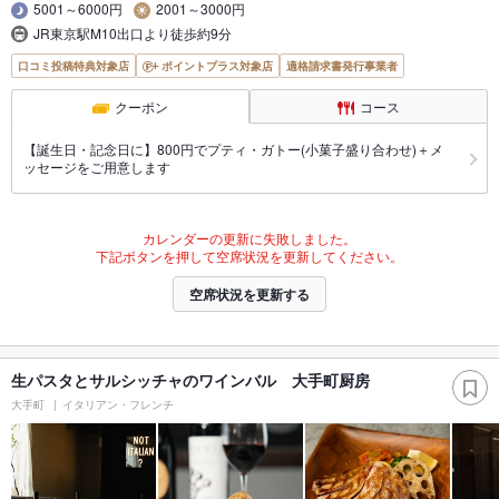
5001～6000円
2001～3000円
JR東京駅M10出口より徒歩約9分
口コミ投稿特典対象店
ポイントプラス対象店
適格請求書発行事業者
クーポン
コース
【誕生日・記念日に】800円でプティ・ガトー(小菓子盛り合わせ)＋メ
ッセージをご用意します
カレンダーの更新に失敗しました。
下記ボタンを押して空席状況を更新してください。
空席状況を更新する
生パスタとサルシッチャのワインバル 大手町厨房
大手町
イタリアン・フレンチ