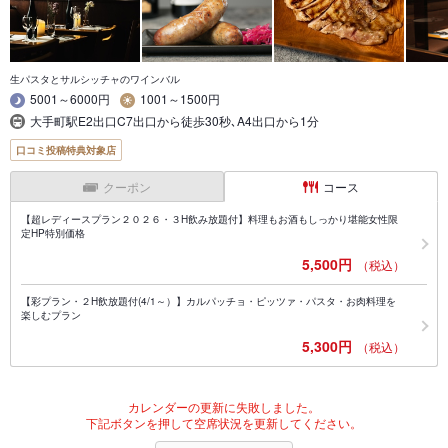
生パスタとサルシッチャのワインバル
5001～6000円
1001～1500円
大手町駅E2出口C7出口から徒歩30秒､A4出口から1分
口コミ投稿特典対象店
クーポン
コース
【超レディースプラン２０２６・３H飲み放題付】料理もお酒もしっかり堪能女性限
定HP特別価格
5,500円
（税込）
【彩プラン・２H飲放題付(4/1～）】カルパッチョ・ピッツァ・パスタ・お肉料理を
楽しむプラン
5,300円
（税込）
カレンダーの更新に失敗しました。
下記ボタンを押して空席状況を更新してください。