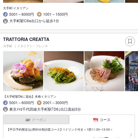
大手町/イタリアン
5001～6000円
1001～1500円
大手町駅C6a出口から徒歩1分
TRATTORIA CREATTA
大手町
イタリアン・フレンチ
【大手町駅D6に直結】本格イタリアン
5001～6000円
2001～3000円
東京ﾒﾄﾛ千代田線大手町駅｢D6｣出口直結3分
クーポン
コース
【平日予約限定(お席90分制)3皿コース】1ドリンク付き＜1部11:30~13:00＞