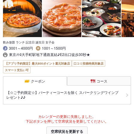
飲み放題 ランチ 記念日 誕生日 女子会
3001～4000円
1001～1500円
東京ﾒﾄﾛ大手町駅地下通路直結♪E2出口徒歩30秒★
【アプリ予約限定】最大800ポイント還元対象店
口コミ投稿特典対象店
スマート支払い可
クーポン
コース
【☆ご予約限定☆】パーティーコースを除く スパークリングワインプ
レゼント♪♪
カレンダーの更新に失敗しました。
下記ボタンを押して空席状況を更新してください。
空席状況を更新する