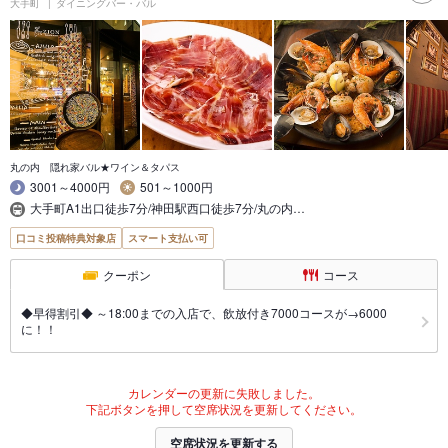
大手町
ダイニングバー・バル
丸の内 隠れ家バル★ワイン＆タパス
3001～4000円
501～1000円
大手町A1出口徒歩7分/神田駅西口徒歩7分/丸の内…
口コミ投稿特典対象店
スマート支払い可
クーポン
コース
◆早得割引◆ ～18:00までの入店で、飲放付き7000コースが→6000
に！！
カレンダーの更新に失敗しました。
下記ボタンを押して空席状況を更新してください。
空席状況を更新する