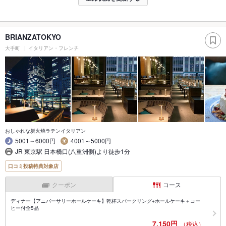
BRIANZATOKYO
大手町
イタリアン・フレンチ
おしゃれな炭火焼ラテンイタリアン
5001～6000円
4001～5000円
JR 東京駅 日本橋口(八重洲側)より徒歩1分
口コミ投稿特典対象店
クーポン
コース
ディナー【アニバーサリーホールケーキ】乾杯スパークリング+ホールケーキ＋コー
ヒー付全5品
7,150円
（税込）