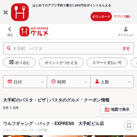
はじめてのアプリ予約で最大
1,000円分ポイントもらえる
ダウンロード
アプリで開く
戻る
マイメニュー
大手町 パスタ
変更
絞り込む
ポイントがつかえる
スマート支払い可
日付
時間
人数
大手町のパスタ・ピザ | パスタのグルメ・クーポン情報
5件 1-5件
地図で表示
ウルフギャング・パック・EXPRESS 大手町ビル店
イタリアン・フレンチ
大手町