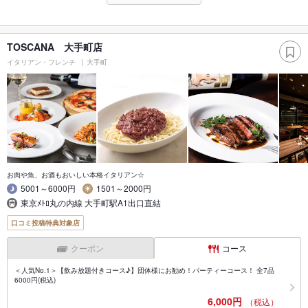
TOSCANA 大手町店
イタリアン・フレンチ
大手町
お肉や魚、お酒もおいしい本格イタリアン☆
5001～6000円
1501～2000円
東京ﾒﾄﾛ丸の内線 大手町駅A1出口直結
口コミ投稿特典対象店
クーポン
コース
＜人気No.1＞【飲み放題付きコース♪】団体様にお勧め！パーティーコース！ 全7品
6000円(税込)
6,000円
（税込）