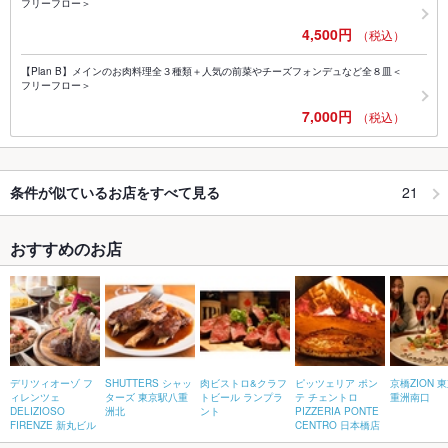
フリーフロー＞
4,500円
（税込）
【Plan B】メインのお肉料理全３種類＋人気の前菜やチーズフォンデュなど全８皿＜
フリーフロー＞
7,000円
（税込）
21
条件が似ているお店をすべて見る
おすすめのお店
デリツィオーゾ フ
SHUTTERS シャッ
肉ビストロ&クラフ
ピッツェリア ポン
京橋ZION 
ィレンツェ
ターズ 東京駅八重
トビール ランプラ
テ チェントロ
重洲南口
DELIZIOSO
洲北
ント
PIZZERIA PONTE
FIRENZE 新丸ビル
CENTRO 日本橋店