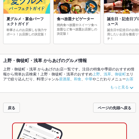
夏グルメ・宴会パーフ
食べ放題ナビゲーター
誕生日・記念日プ
ェクトガイド
ュース
焼肉食べ放題やスイーツ食べ
放題など食べ放題お店探しの
幹事さんのお店探しを強力サ
誕生日や記念日のお祝
決定版！
ポート！お店探しの決定版！
用したいお店を徹底リ
チ！
上野・御徒町・浅草 からあげのグルメ情報
上野・御徒町・浅草 からあげのお店一覧です。注目の特集や季節のおすすめ情
報から簡単お店検索！上野・御徒町・浅草のおすすめ
上野
、
浅草
、
御徒町
エリ
アで絞り込んだり、料理ジャンル
居酒屋
、
和食
、
中華
やこだわりメニュー
お茶
漬け
、
馬刺し
、
手羽先
でお店探しができます。ホットペッパーグルメなら、お
もっと見る
得なクーポンはもちろん、とっておきのメニューや季節のおすすめ料理など、
お店の最新情報をご紹介しているので安心！24時間使える簡単便利なネット予
約が使えるお店も拡大中です。友達どうしの飲み会にも、会社の宴会にも、デ
ートやパーティーにもお得に便利にホットペッパーグルメをご利用ください。
戻る
ページの先頭へ戻る