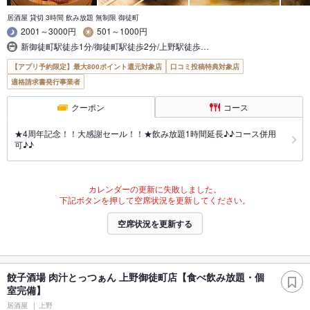
居酒屋 貸切 3時間 飲み放題 無制限 御徒町
2001～3000円
501～1000円
新御徒町駅徒歩1分/御徒町駅徒歩2分/上野駅徒歩…
【アプリ予約限定】最大800ポイント還元対象店
口コミ投稿特典対象店
適格請求書発行事業者
クーポン
コース
★4周年記念！！大感謝セール！！★飲み放題1時間延長♪♪コース併用
可♪♪
カレンダーの更新に失敗しました。
下記ボタンを押して空席状況を更新してください。
空席状況を更新する
餃子酒場 肉汁とっつぁん 上野御徒町店【食べ飲み放題・個
室完備】
居酒屋
上野