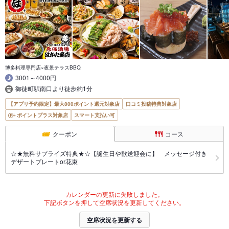
博多料理専門店×夜景テラスBBQ
3001～4000円
御徒町駅南口より徒歩約1分
【アプリ予約限定】最大800ポイント還元対象店
口コミ投稿特典対象店
ポイントプラス対象店
スマート支払い可
クーポン
コース
☆★無料サプライズ特典★☆【誕生日や歓送迎会に】 メッセージ付き
デザートプレートor花束
カレンダーの更新に失敗しました。
下記ボタンを押して空席状況を更新してください。
空席状況を更新する