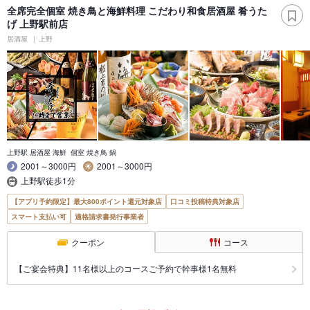
全席完全個室 焼き鳥と海鮮料理 こだわり和食居酒屋 肴うた
げ 上野駅前店
居酒屋
上野
上野駅 居酒屋 海鮮 個室 焼き鳥 鍋
2001～3000円
2001～3000円
上野駅徒歩1分
【アプリ予約限定】最大800ポイント還元対象店
口コミ投稿特典対象店
スマート支払い可
適格請求書発行事業者
クーポン
コース
【ご宴会特典】11名様以上のコースご予約で幹事様1名無料