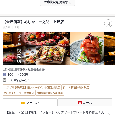
空席状況を更新する
【全席個室】めしや 一之助 上野店
居酒屋
上野
上野/個室/居酒屋/飲み放題/完全個室/
3001～4000円
上野駅徒歩4分!
【アプリ予約限定】最大800ポイント還元対象店
口コミ投稿特典対象店
ポイントプラス対象店
適格請求書発行事業者
クーポン
コース
【誕生日・記念日特典】メッセージ入りデザートプレート無料贈呈！大