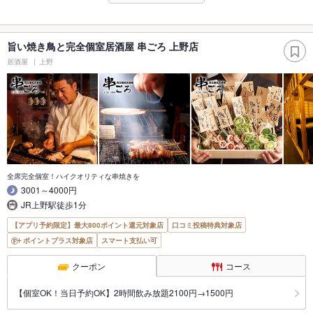
旨い焼き鳥と完全個室居酒屋 串ごろ 上野店
居酒屋
上野
全席完全個室！ハイクオリティな串焼きを
3001～4000円
JR上野駅徒歩1分
【アプリ予約限定】最大800ポイント還元対象店
口コミ投稿特典対象店
ポイントプラス対象店
スマート支払い可
クーポン
コース
【個室OK！当日予約OK】2時間飲み放題2100円→1500円