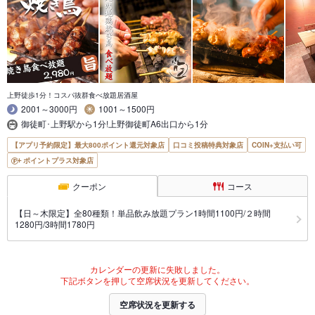
上野徒歩1分！コスパ抜群食べ放題居酒屋
2001～3000円
1001～1500円
御徒町･上野駅から1分!上野御徒町A6出口から1分
【アプリ予約限定】最大800ポイント還元対象店
口コミ投稿特典対象店
COIN+支払い可
ポイントプラス対象店
クーポン
コース
【日～木限定】全80種類！単品飲み放題プラン1時間1100円/２時間
1280円/3時間1780円
カレンダーの更新に失敗しました。
下記ボタンを押して空席状況を更新してください。
空席状況を更新する