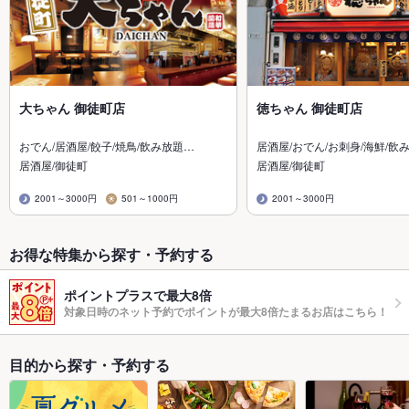
大ちゃん 御徒町店
徳ちゃん 御徒町店
おでん/居酒屋/餃子/焼鳥/飲み放題…
居酒屋/おでん/お刺身/海鮮/飲
居酒屋/御徒町
居酒屋/御徒町
2001～3000円
501～1000円
2001～3000円
お得な特集から探す・予約する
ポイントプラスで最大8倍
対象日時のネット予約でポイントが最大8倍たまるお店はこちら！
目的から探す・予約する