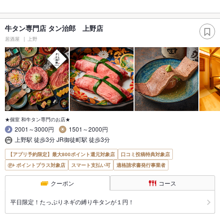
牛タン専門店 タン治郎 上野店
居酒屋
上野
★個室 和牛タン専門のお店★
2001～3000円
1501～2000円
上野駅 徒歩3分 JR御徒町駅 徒歩3分
【アプリ予約限定】最大800ポイント還元対象店
口コミ投稿特典対象店
ポイントプラス対象店
スマート支払い可
適格請求書発行事業者
クーポン
コース
平日限定！たっぷりネギの縛り牛タンが１円！