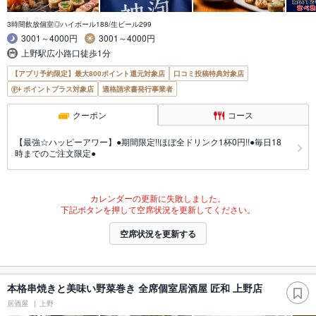
3時間飲放個室◎ハイボール188/生ビール299
3001～4000円
3001～4000円
上野駅広小路口徒歩1分
【アプリ予約限定】最大800ポイント還元対象店
口コミ投稿特典対象店
ポイントプラス対象店
適格請求書発行事業者
クーポン
コース
【最強☆ハッピーアワー】●期間限定!!ほぼ全ドリンク1杯0円!!●毎日18
時までのご注文限定●
カレンダーの更新に失敗しました。
下記ボタンを押して空席状況を更新してください。
空席状況を更新する
本格串焼きと美味い野菜巻き 全席個室居酒屋 匠和 上野店
居酒屋
上野