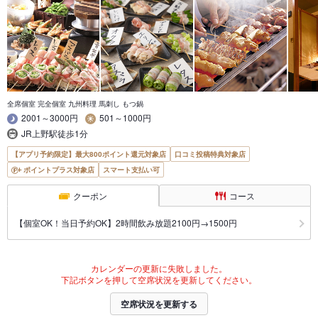
全席個室 完全個室 九州料理 馬刺し もつ鍋
2001～3000円
501～1000円
JR上野駅徒歩1分
【アプリ予約限定】最大800ポイント還元対象店
口コミ投稿特典対象店
ポイントプラス対象店
スマート支払い可
クーポン
コース
【個室OK！当日予約OK】2時間飲み放題2100円→1500円
カレンダーの更新に失敗しました。
下記ボタンを押して空席状況を更新してください。
空席状況を更新する