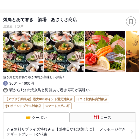
焼鳥とあて巻き 酒場 あさくさ商店
居酒屋
浅草
焼き鳥と海鮮あて巻き寿司が美味しいお店！
3001～4000円
駅から1分☆焼き鳥と海鮮あて巻き寿司が美味い…
【アプリ予約限定】最大800ポイント還元対象店
口コミ投稿特典対象店
ポイントプラス対象店
スマート支払い可
クーポン
コース
☆★無料サプライズ特典★☆【誕生日や歓送迎会に】 メッセージ付き
デザートプレートor花束