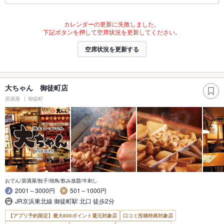
カレンダーの更新に失敗しました。
下記ボタンを押して空席状況を更新してください。
空席状況を更新する
大ちゃん 御徒町店
居酒屋
御徒町
おでん/居酒屋/餃子/焼鳥/飲み放題/牛刺し
2001～3000円
501～1000円
JR京浜東北線 御徒町駅 北口 徒歩2分
【アプリ予約限定】最大800ポイント還元対象店
口コミ投稿特典対象店