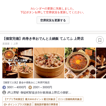
カレンダーの更新に失敗しました。
下記ボタンを押して空席状況を更新してください。
空席状況を更新する
【個室完備】肉巻き串おでんと土鍋飯 てふてふ 上野店
居酒屋
上野
【個室で人気】宴会や昼飲みにご利用可能店
3001～4000円
2001～3000円
JR上野駅･御徒町駅徒歩3分/銀座線上野広小路駅…
【アプリ予約限定】最大800ポイント還元対象店
口コミ投稿特典対象店
ポイントプラス対象店
適格請求書発行事業者