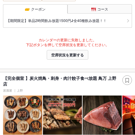
クーポン
コース
【期間限定】単品2時間飲み放題1500円♪全40種飲み放題！！
カレンダーの更新に失敗しました。
下記ボタンを押して空席状況を更新してください。
空席状況を更新する
【完全個室 】炭火焼鳥・刺身・肉汁餃子食べ放題 鳥万 上野
店
居酒屋
上野