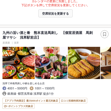
カレンダーの更新に失敗しました。
下記ボタンを押して空席状況を更新してください。
空席状況を更新する
九州の旨い酒と肴 熊本直送馬刺し 【個室居酒屋 馬刺
屋マサシ 浅草駅前店】
居酒屋
浅草
浅草で本格馬刺しや鍋を楽しめるお店
4001～5000円
1001～1500円
銀座線･都営浅草線 浅草駅 徒歩1分
【アプリ予約限定】最大800ポイント還元対象店
口コミ投稿特典対象店
ポイントプラス対象店