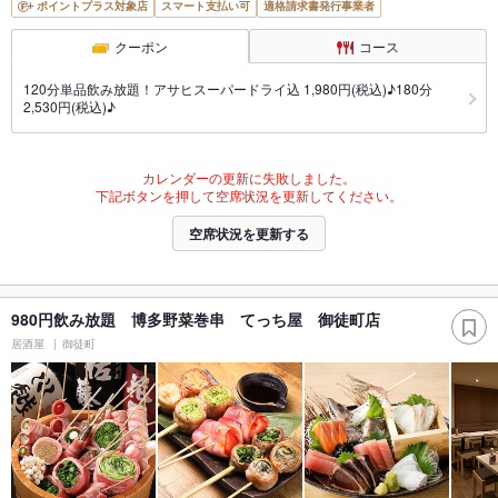
ポイントプラス対象店
スマート支払い可
適格請求書発行事業者
クーポン
コース
120分単品飲み放題！アサヒスーパードライ込 1,980円(税込)♪180分
2,530円(税込)♪
カレンダーの更新に失敗しました。
下記ボタンを押して空席状況を更新してください。
空席状況を更新する
980円飲み放題 博多野菜巻串 てっち屋 御徒町店
居酒屋
御徒町