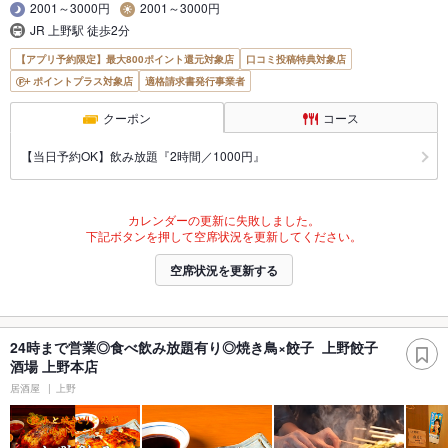
2001～3000円
2001～3000円
JR 上野駅 徒歩2分
【アプリ予約限定】最大800ポイント還元対象店
口コミ投稿特典対象店
ポイントプラス対象店
適格請求書発行事業者
クーポン
コース
【当日予約OK】飲み放題『2時間／1000円』
カレンダーの更新に失敗しました。
下記ボタンを押して空席状況を更新してください。
空席状況を更新する
24時まで営業◎食べ飲み放題有り◎焼き鳥×餃子 上野餃子
酒場 上野本店
居酒屋
上野