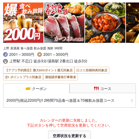
上野 居酒屋 食べ放題 飲み放題 海鮮 3時間
2001～3000円
2001～3000円
上野駅 不忍口 徒歩3分/湯島駅 2番出口 徒歩3分
【アプリ予約限定】最大800ポイント還元対象店
口コミ投稿特典対象店
ポイントプラス対象店
適格請求書発行事業者
クーポン
コース
2000円(税込2200円)!! 2時間70品食べ放題＆70種飲み放題コース
カレンダーの更新に失敗しました。
下記ボタンを押して空席状況を更新してください。
空席状況を更新する