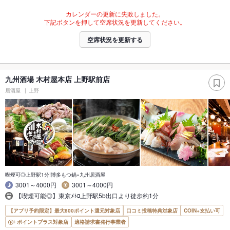
カレンダーの更新に失敗しました。
下記ボタンを押して空席状況を更新してください。
空席状況を更新する
九州酒場 木村屋本店 上野駅前店
居酒屋
上野
喫煙可◎上野駅1分!博多もつ鍋×九州居酒屋
3001～4000円
3001～4000円
【喫煙可能◎】東京ﾒﾄﾛ上野駅5b出口より徒歩約1分
【アプリ予約限定】最大800ポイント還元対象店
口コミ投稿特典対象店
COIN+支払い可
ポイントプラス対象店
適格請求書発行事業者