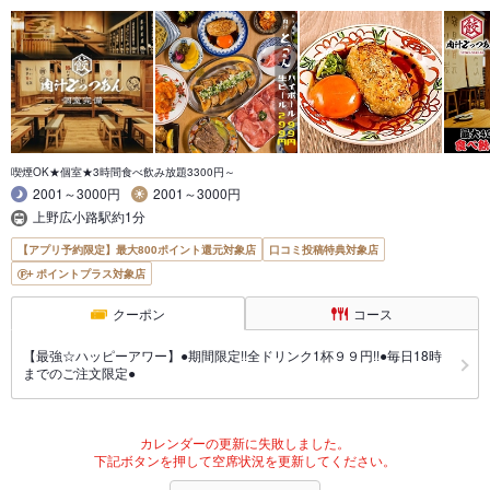
喫煙OK★個室★3時間食べ飲み放題3300円～
2001～3000円
2001～3000円
上野広小路駅約1分
【アプリ予約限定】最大800ポイント還元対象店
口コミ投稿特典対象店
ポイントプラス対象店
クーポン
コース
【最強☆ハッピーアワー】●期間限定!!全ドリンク1杯９９円!!●毎日18時
までのご注文限定●
カレンダーの更新に失敗しました。
下記ボタンを押して空席状況を更新してください。