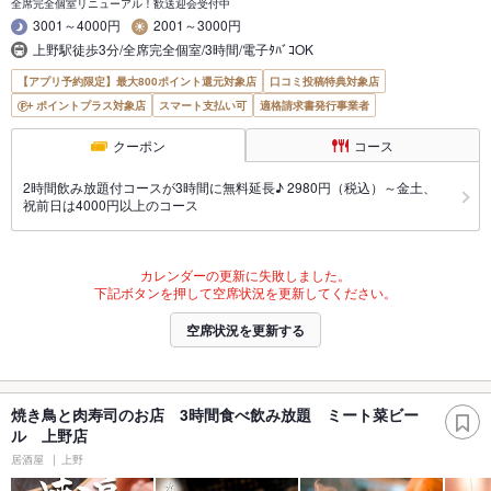
全席完全個室リニューアル！歓送迎会受付中
3001～4000円
2001～3000円
上野駅徒歩3分/全席完全個室/3時間/電子ﾀﾊﾞｺOK
【アプリ予約限定】最大800ポイント還元対象店
口コミ投稿特典対象店
ポイントプラス対象店
スマート支払い可
適格請求書発行事業者
クーポン
コース
2時間飲み放題付コースが3時間に無料延長♪ 2980円（税込）～金土、
祝前日は4000円以上のコース
カレンダーの更新に失敗しました。
下記ボタンを押して空席状況を更新してください。
空席状況を更新する
焼き鳥と肉寿司のお店 3時間食べ飲み放題 ミート菜ビー
ル 上野店
居酒屋
上野