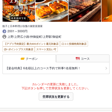
餃子と日本料理が自慢の個室居酒屋
2001～3000円
上野/上野広小路/仲御徒町/上野駅/御徒町
【アプリ予約限定】最大800ポイント還元対象店
口コミ投稿特典対象店
ポイントプラス対象店
スマート支払い可
クーポン
コース
【宴会特典】6名様以上のコース予約で幹事1名様無料！
カレンダーの更新に失敗しました。
下記ボタンを押して空席状況を更新してください。
空席状況を更新する