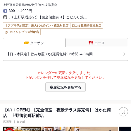
上野/個室居酒屋/焼鳥/餃子/食べ放題/宴会
3001～4000円
JR 上野駅 徒歩2分【完全個室有り】こだわり焼…
【アプリ予約限定】最大800ポイント還元対象店
口コミ投稿特典対象店
ポイントプラス対象店
クーポン
コース
【日～木限定】飲み放題30分延長無料2.5時間 → 3時間
カレンダーの更新に失敗しました。
下記ボタンを押して空席状況を更新してください。
空席状況を更新する
【6/11 OPEN】【完全個室 夜景テラス席完備】 はかた商
店 上野御徒町駅前店
居酒屋
御徒町