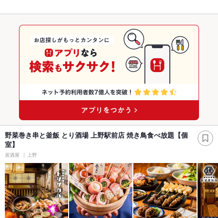
野菜巻き串と釜飯 とり酒場 上野駅前店 焼き鳥食べ放題【個
室】
居酒屋
上野