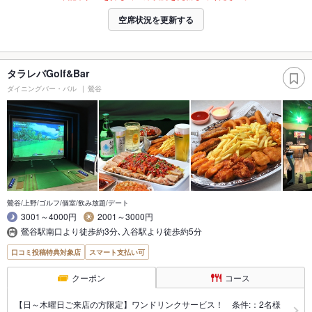
空席状況を更新する
タラレバGolf&Bar
ダイニングバー・バル
鶯谷
鶯谷/上野/ゴルフ/個室/飲み放題/デート
3001～4000円
2001～3000円
鶯谷駅南口より徒歩約3分､入谷駅より徒歩約5分
口コミ投稿特典対象店
スマート支払い可
クーポン
コース
【日～木曜日ご来店の方限定】ワンドリンクサービス！ 条件:：2名様