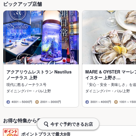
ピックアップ店舗
アクアリウムレストラン Nautilus
MARE & OYSTER マー
ノーチラス 上野
イスター 上野さ…
現代に甦るノーチラス号
「安心・安全・美味しさ」を
ダイニングバー・バル/上野
ダイニングバー・バル/上野
4001～5000円
2001～3000円
3001～4000円
1001～150
お得な特集から探す・予約する
今すぐ予約できるお店
ポイントプラスで最大8倍