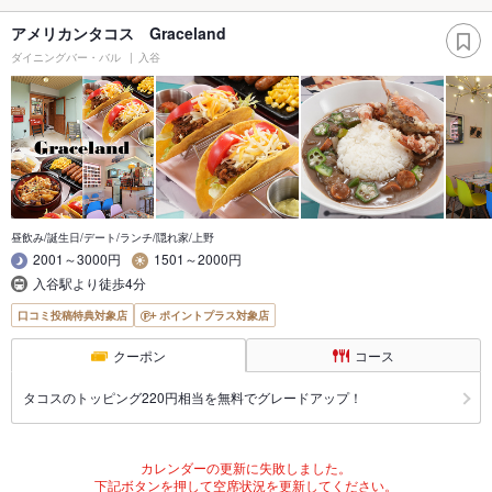
アメリカンタコス Graceland
ダイニングバー・バル
入谷
昼飲み/誕生日/デート/ランチ/隠れ家/上野
2001～3000円
1501～2000円
入谷駅より徒歩4分
口コミ投稿特典対象店
ポイントプラス対象店
クーポン
コース
タコスのトッピング220円相当を無料でグレードアップ！
カレンダーの更新に失敗しました。
下記ボタンを押して空席状況を更新してください。