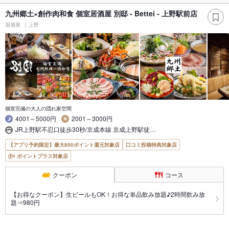
九州郷土×創作肉和食 個室居酒屋 別邸 - Bettei - 上野駅前店
居酒屋
上野
個室完備の大人の隠れ家空間
4001～5000円
2001～3000円
JR上野駅不忍口徒歩30秒/京成本線 京成上野駅徒…
【アプリ予約限定】最大800ポイント還元対象店
口コミ投稿特典対象店
ポイントプラス対象店
クーポン
コース
【お得なクーポン】生ビールもOK！お得な単品飲み放題♪2時間飲み放
題⇒980円