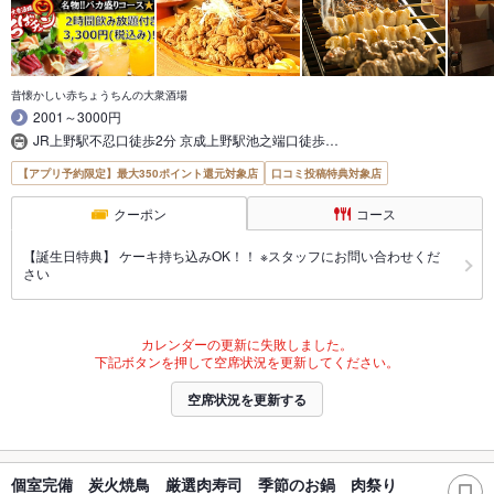
昔懐かしい赤ちょうちんの大衆酒場
2001～3000円
JR上野駅不忍口徒歩2分 京成上野駅池之端口徒歩…
【アプリ予約限定】最大350ポイント還元対象店
口コミ投稿特典対象店
クーポン
コース
【誕生日特典】 ケーキ持ち込みOK！！ ※スタッフにお問い合わせくだ
さい
カレンダーの更新に失敗しました。
下記ボタンを押して空席状況を更新してください。
空席状況を更新する
個室完備 炭火焼鳥 厳選肉寿司 季節のお鍋 肉祭り