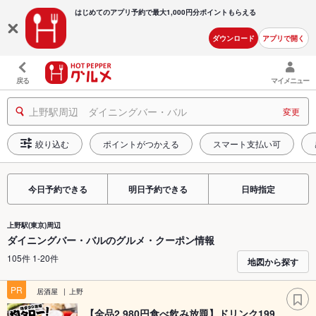
はじめてのアプリ予約で最大
1,000円分ポイントもらえる
ダウンロード
アプリで開く
戻る
マイメニュー
上野駅周辺 ダイニングバー・バル
変更
絞り込む
ポイントがつかえる
スマート支払い可
今日予約できる
明日予約できる
日時指定
上野駅(東京)周辺
ダイニングバー・バルのグルメ・クーポン情報
105件 1-20件
地図から探す
PR
居酒屋
上野
【全品2,980円食べ飲み放題】ドリンク199