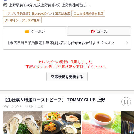
上野駅徒歩3分 京成上野徒歩3分 上野御徒町徒歩…
【アプリ予約限定】最大800ポイント還元対象店
口コミ投稿特典対象店
ポイントプラス対象店
クーポン
コース
【来店日当日予約限定】座席はお店にお任せ★お会計より10％オフ
カレンダーの更新に失敗しました。
下記ボタンを押して空席状況を更新してください。
空席状況を更新する
【生牡蠣＆特選ローストビーフ】 TOMMY CLUB 上野
ダイニングバー・バル
上野