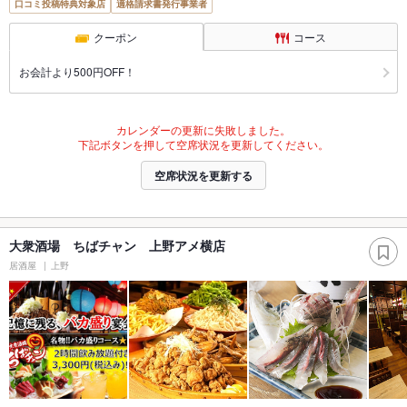
口コミ投稿特典対象店
適格請求書発行事業者
クーポン
コース
お会計より500円OFF！
カレンダーの更新に失敗しました。
下記ボタンを押して空席状況を更新してください。
空席状況を更新する
大衆酒場 ちばチャン 上野アメ横店
居酒屋
上野