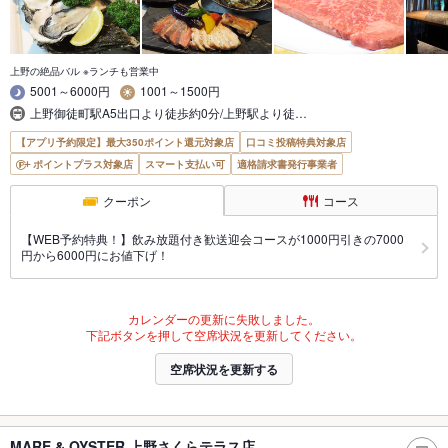
上野の絶品バル ※ランチも営業中
5001～6000円
1001～1500円
上野御徒町駅A5出口より徒歩約0分/上野駅より徒…
【アプリ予約限定】最大350ポイント還元対象店
口コミ投稿特典対象店
ポイントプラス対象店
スマート支払い可
適格請求書発行事業者
クーポン
コース
【WEB予約特典！】飲み放題付き歓送迎会コースが1000円引きの7000
円から6000円にお値下げ！
カレンダーの更新に失敗しました。
下記ボタンを押して空席状況を更新してください。
空席状況を更新する
MARE & OYSTER 上野さくらテラス店