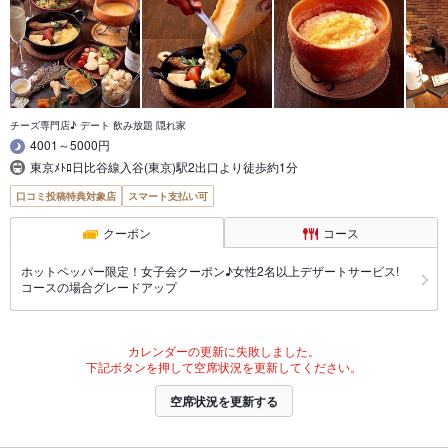
チーズ専門店♪ デート 飲み放題 隠れ家
4001～5000円
東京ﾒﾄﾛ日比谷線入谷(東京)駅2出口より徒歩約1分
口コミ投稿特典対象店
スマート支払い可
クーポン
コース
ホットペッパー限定！女子会クーポン♪女性2名以上デザートサービス!
コースの場合グレードアップ
カレンダーの更新に失敗しました。
下記ボタンを押して空席状況を更新してください。
空席状況を更新する