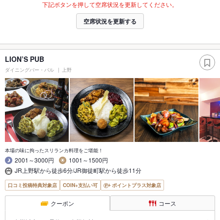
下記ボタンを押して空席状況を更新してください。
空席状況を更新する
LION’S PUB
ダイニングバー・バル
上野
本場の味に拘ったスリランカ料理をご堪能！
2001～3000円
1001～1500円
JR上野駅から徒歩6分/JR御徒町駅から徒歩11分
口コミ投稿特典対象店
COIN+支払い可
ポイントプラス対象店
クーポン
コース