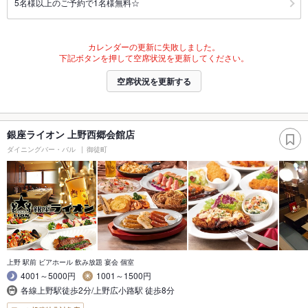
5名様以上のご予約で1名様無料☆
カレンダーの更新に失敗しました。
下記ボタンを押して空席状況を更新してください。
空席状況を更新する
銀座ライオン 上野西郷会館店
ダイニングバー・バル
御徒町
上野 駅前 ビアホール 飲み放題 宴会 個室
4001～5000円
1001～1500円
各線上野駅徒歩2分/上野広小路駅 徒歩8分