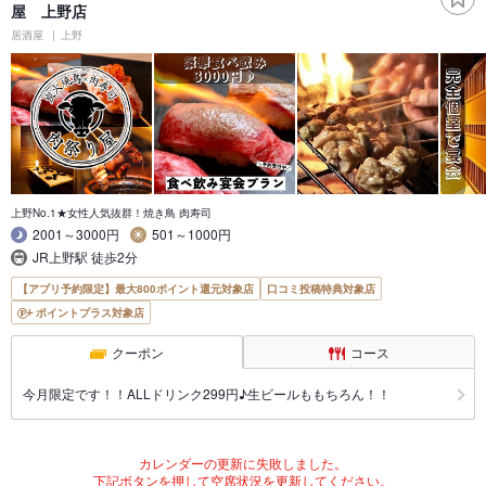
屋 上野店
居酒屋
上野
上野No.1★女性人気抜群！焼き鳥 肉寿司
2001～3000円
501～1000円
JR上野駅 徒歩2分
【アプリ予約限定】最大800ポイント還元対象店
口コミ投稿特典対象店
ポイントプラス対象店
クーポン
コース
今月限定です！！ALLドリンク299円♪生ビールももちろん！！
カレンダーの更新に失敗しました。
下記ボタンを押して空席状況を更新してください。