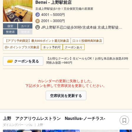
Bettei - 上野駅前店
京成上野駅徒歩1分！完全個室完備の居酒屋
4001～5000円
2001～3000円
個室
カード
JR上野駅不忍口徒歩30秒/京成本線 京成上野駅徒…
禁煙席
喫煙席
【アプリ予約限定】最大800ポイント還元対象店
口コミ投稿特典対象店
ポイントプラス対象店
ネット予約可
クーポンあり
【お得なクーポン】生ビールもOK！お得な単品飲み放題♪2時
クーポンを見る
間飲み放題⇒980円
カレンダーの更新に失敗しました。
下記ボタンを押して空席状況を更新してください。
空席状況を更新する
上野 アクアリウムレストラン Nautilus-ノーチラス-
ダイニングバー・バル
上野