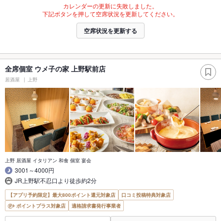
カレンダーの更新に失敗しました。
下記ボタンを押して空席状況を更新してください。
空席状況を更新する
全席個室 ウメ子の家 上野駅前店
居酒屋
上野
上野 居酒屋 イタリアン 和食 個室 宴会
3001～4000円
JR上野駅不忍口より徒歩約2分
【アプリ予約限定】最大800ポイント還元対象店
口コミ投稿特典対象店
ポイントプラス対象店
適格請求書発行事業者