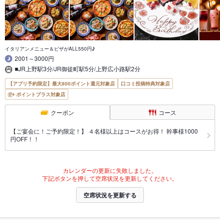
イタリアンメニュー＆ピザがALL550円♪
2001～3000円
■JR上野駅3分/JR御徒町駅5分/上野広小路駅2分
【アプリ予約限定】最大800ポイント還元対象店
口コミ投稿特典対象店
ポイントプラス対象店
クーポン
コース
【ご宴会に！ご予約限定！】 ４名様以上はコースがお得！ 幹事様1000
円OFF！！
カレンダーの更新に失敗しました。
下記ボタンを押して空席状況を更新してください。
空席状況を更新する