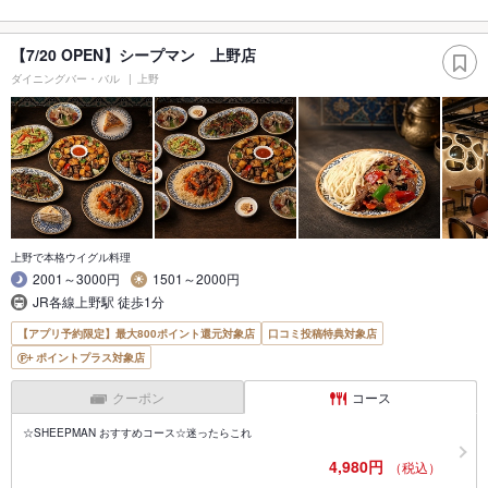
【7/20 OPEN】シープマン 上野店
ダイニングバー・バル
上野
上野で本格ウイグル料理
2001～3000円
1501～2000円
JR各線上野駅 徒歩1分
【アプリ予約限定】最大800ポイント還元対象店
口コミ投稿特典対象店
ポイントプラス対象店
クーポン
コース
☆SHEEPMAN おすすめコース☆迷ったらこれ
4,980円
（税込）