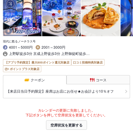
現代に甦るノーチラス号
4001～5000円
2001～3000円
上野駅徒歩3分 京成上野徒歩3分 上野御徒町徒歩…
【アプリ予約限定】最大800ポイント還元対象店
口コミ投稿特典対象店
ポイントプラス対象店
クーポン
コース
【来店日当日予約限定】座席はお店にお任せ★お会計より10％オフ
カレンダーの更新に失敗しました。
下記ボタンを押して空席状況を更新してください。
空席状況を更新する