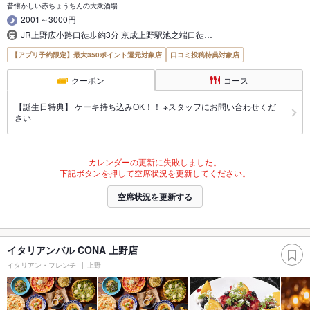
昔懐かしい赤ちょうちんの大衆酒場
2001～3000円
JR上野広小路口徒歩約3分 京成上野駅池之端口徒…
【アプリ予約限定】最大350ポイント還元対象店
口コミ投稿特典対象店
クーポン
コース
【誕生日特典】 ケーキ持ち込みOK！！ ※スタッフにお問い合わせくだ
さい
カレンダーの更新に失敗しました。
下記ボタンを押して空席状況を更新してください。
空席状況を更新する
イタリアンバル CONA 上野店
イタリアン・フレンチ
上野