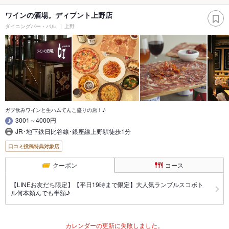
ワインの酒場。ディプント上野店
ダイニングバー・バル
上野
ガブ飲みワインと生ハムてんこ盛りの店！♪
3001～4000円
JR･地下鉄日比谷線･銀座線上野駅徒歩1分
口コミ投稿特典対象店
クーポン
コース
【LINEお友だち限定】【平日19時まで限定】大人気ランブルスコボト
ル何本頼んでも半額♪
カレンダーの更新に失敗しました。