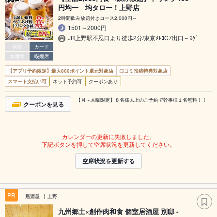
円均一 均タロー！上野店
2時間飲み放題付きコース2,000円～
1501～2000円
JR上野駅不忍口より徒歩2分/東京ﾒﾄﾛC7出口～ｽｸﾞ
個室
カード
禁煙席
喫煙席
【アプリ予約限定】最大800ポイント還元対象店
口コミ投稿特典対象店
スマート支払い可
ネット予約可
クーポンあり
【月～木曜限定】８名様以上のご予約で幹事様１名無料！！
クーポンを見る
カレンダーの更新に失敗しました。
下記ボタンを押して空席状況を更新してください。
空席状況を更新する
PR
居酒屋
上野
九州郷土×創作肉和食 個室居酒屋 別邸 -