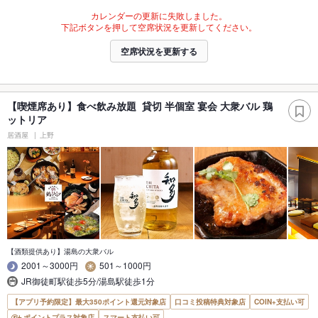
カレンダーの更新に失敗しました。
下記ボタンを押して空席状況を更新してください。
空席状況を更新する
【喫煙席あり】食べ飲み放題 貸切 半個室 宴会 大衆バル 鶏
ットリア
居酒屋
上野
【酒類提供あり】湯島の大衆バル
2001～3000円
501～1000円
JR御徒町駅徒歩5分/湯島駅徒歩1分
【アプリ予約限定】最大350ポイント還元対象店
口コミ投稿特典対象店
COIN+支払い可
ポイントプラス対象店
スマート支払い可