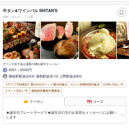
牛タン&ワインバル SHITAN'S
焼肉・ホルモン
上野
デートや女子会は湯島の隠れ家牛タンバル！
4001～5000円
御徒町駅徒歩5分 湯島駅徒歩1分 上野駅徒歩8分
【アプリ予約限定】最大800ポイント還元対象店
口コミ投稿特典対象店
COIN+支払い可
スマート支払い可
適格請求書発行事業者
クーポン
コース
★誕生日プレートサービス★誕生日の方のお名前をメッセージにお願い
します