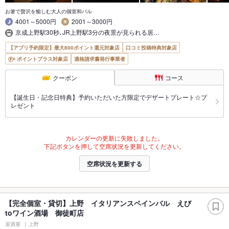
お箸で贅沢を愉しむ大人の個室和バル
4001～5000円
2001～3000円
京成上野駅30秒､JR上野駅3分の夜景が見られる居…
【アプリ予約限定】最大800ポイント還元対象店
口コミ投稿特典対象店
ポイントプラス対象店
適格請求書発行事業者
クーポン
コース
【誕生日・記念日特典】予約いただいた方限定でデザートプレート☆プ
レゼント
カレンダーの更新に失敗しました。
下記ボタンを押して空席状況を更新してください。
空席状況を更新する
【完全個室・貸切】上野 イタリアンスペインバル えび
toワイン酒場 御徒町店
居酒屋
上野