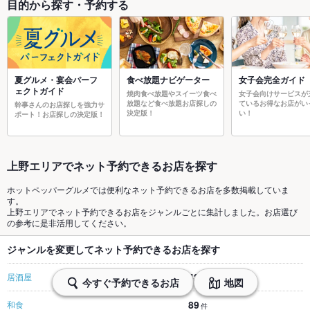
目的から探す・予約する
夏グルメ・宴会パーフ
食べ放題ナビゲーター
女子会完全ガイド
ェクトガイド
焼肉食べ放題やスイーツ食べ
女子会向けサービスが
放題など食べ放題お店探しの
ているお得なお店がい
幹事さんのお店探しを強力サ
決定版！
い！
ポート！お店探しの決定版！
上野エリアでネット予約できるお店を探す
ホットペッパーグルメでは便利なネット予約できるお店を多数掲載していま
す。
上野エリアでネット予約できるお店をジャンルごとに集計しました。お店選び
の参考に是非活用してください。
ジャンルを変更してネット予約できるお店を探す
242
居酒屋
件
今すぐ予約できるお店
地図
89
和食
件