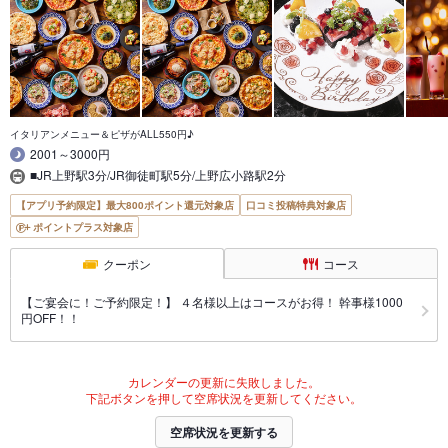
イタリアンメニュー＆ピザがALL550円♪
2001～3000円
■JR上野駅3分/JR御徒町駅5分/上野広小路駅2分
【アプリ予約限定】最大800ポイント還元対象店
口コミ投稿特典対象店
ポイントプラス対象店
クーポン
コース
【ご宴会に！ご予約限定！】 ４名様以上はコースがお得！ 幹事様1000
円OFF！！
カレンダーの更新に失敗しました。
下記ボタンを押して空席状況を更新してください。
空席状況を更新する