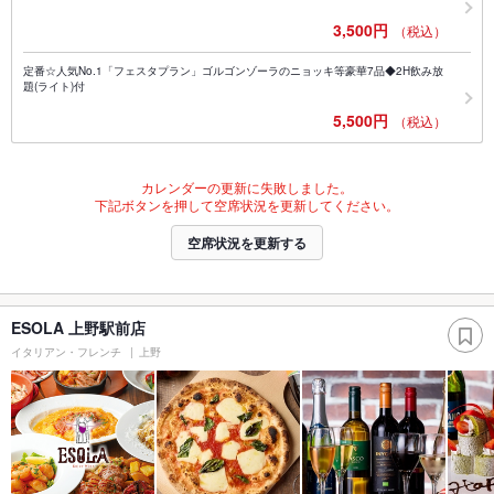
3,500円
（税込）
定番☆人気No.1「フェスタプラン」ゴルゴンゾーラのニョッキ等豪華7品◆2H飲み放
題(ライト)付
5,500円
（税込）
カレンダーの更新に失敗しました。
下記ボタンを押して空席状況を更新してください。
空席状況を更新する
ESOLA 上野駅前店
イタリアン・フレンチ
上野