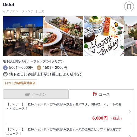
Didot
イタリアン・フレンチ
上野
地下鉄上野駅2分 ルーフトップのイタリアン
5001～6000円
1501～2000円
地下鉄日比谷線｢上野駅｣1番出口より徒歩2分
口コミ投稿特典対象店
クーポン
コース
【ディナー】『乾杯シャンドンと2時間飲み放題』生パスタ、肉料理、デザートのお
すすめコース！
6,600円
（税込）
【ディナー】『乾杯シャンドンと2時間飲み放題』人気の釜焼きピッツァも◎おすす
めコース！