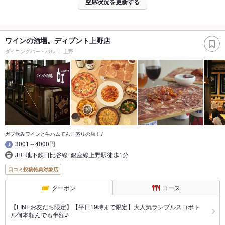
空席状況を更新する
ワインの酒場。ディプント上野店
ダイニングバー・バル
上野
ガブ飲みワインと生ハムてんこ盛りの店！♪
3001～4000円
JR･地下鉄日比谷線･銀座線上野駅徒歩1分
口コミ投稿特典対象店
クーポン
コース
【LINEお友だち限定】【平日19時まで限定】大人気ランブルスコボト
ル何本頼んでも半額♪