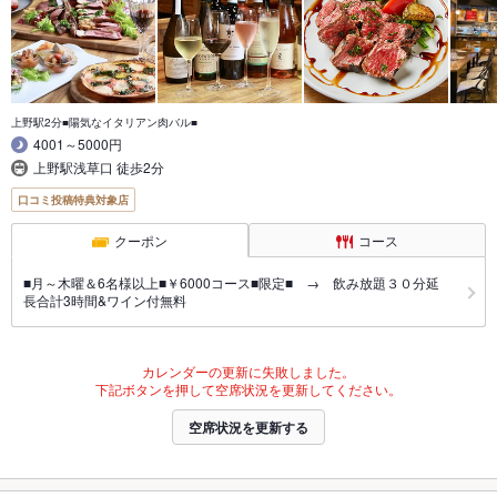
上野駅2分■陽気なイタリアン肉バル■
4001～5000円
上野駅浅草口 徒歩2分
口コミ投稿特典対象店
クーポン
コース
■月～木曜＆6名様以上■￥6000コース■限定■ → 飲み放題３０分延
長合計3時間&ワイン付無料
カレンダーの更新に失敗しました。
下記ボタンを押して空席状況を更新してください。
空席状況を更新する