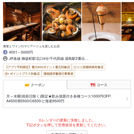
海老とワインのマリアージュを楽しむお店
4001～5000円
JR各線 御徒町駅北口4分/千代田線 湯島駅2番出…
【アプリ予約限定】最大800ポイント還元対象店
口コミ投稿特典対象店
ポイントプラス対象店
適格請求書発行事業者
クーポン
コース
月～水曜(祝前日除く)限定★飲み放題付き各種コース1000円OFF!
A4500/B5500/C6500/ど海老9500円
カレンダーの更新に失敗しました。
下記ボタンを押して空席状況を更新してください。