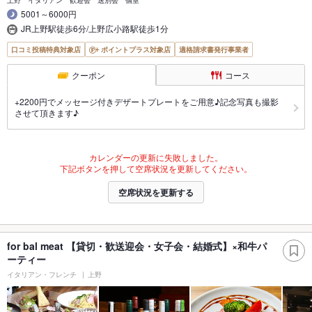
5001～6000円
JR上野駅徒歩6分/上野広小路駅徒歩1分
口コミ投稿特典対象店
ポイントプラス対象店
適格請求書発行事業者
クーポン
コース
+2200円でメッセージ付きデザートプレートをご用意♪記念写真も撮影
させて頂きます♪
カレンダーの更新に失敗しました。
下記ボタンを押して空席状況を更新してください。
空席状況を更新する
for bal meat 【貸切・歓送迎会・女子会・結婚式】×和牛パ
ーティー
イタリアン・フレンチ
上野