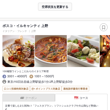
空席状況を更新する
ボスコ・イルキャンティ 上野
イタリアン・フレンチ
上野
100種類ワインとこだわりのイタリア料理
3001～4000円
1001～1500円
東京ﾒﾄﾛ日比谷線上野駅徒歩1分/JR上野駅徒歩3分
口コミ投稿特典対象店
ポイントプラス対象店
適格請求書発行事業者
クーポン
コース
定番で楽しむ♪人気No.1「フェスタプラン」ソフトシェルクラブや大山鶏など勢揃い
♪