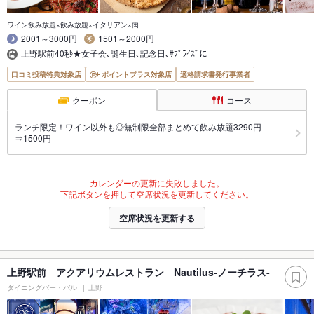
ワイン飲み放題×飲み放題×イタリアン×肉
2001～3000円
1501～2000円
上野駅前40秒★女子会､誕生日､記念日､ｻﾌﾟﾗｲｽﾞに
口コミ投稿特典対象店
ポイントプラス対象店
適格請求書発行事業者
クーポン
コース
ランチ限定！ワイン以外も◎無制限全部まとめて飲み放題3290円
⇒1500円
カレンダーの更新に失敗しました。
下記ボタンを押して空席状況を更新してください。
空席状況を更新する
上野駅前 アクアリウムレストラン Nautilus-ノーチラス-
ダイニングバー・バル
上野