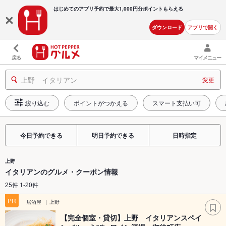
はじめてのアプリ予約で最大
1,000円分ポイントもらえる
ダウンロード
アプリで開く
戻る
マイメニュー
上野 イタリアン
変更
絞り込む
ポイントがつかえる
スマート支払い可
今日予約できる
明日予約できる
日時指定
上野
イタリアンのグルメ・クーポン情報
25件 1-20件
PR
居酒屋
上野
【完全個室・貸切】上野 イタリアンスペイ