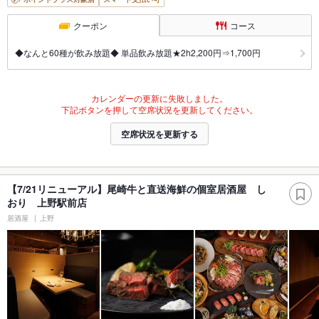
クーポン
コース
◆なんと60種が飲み放題◆ 単品飲み放題★2h2,200円⇒1,700円
カレンダーの更新に失敗しました。
下記ボタンを押して空席状況を更新してください。
空席状況を更新する
【7/21リニューアル】尾崎牛と直送海鮮の個室居酒屋 し
おり 上野駅前店
居酒屋
上野