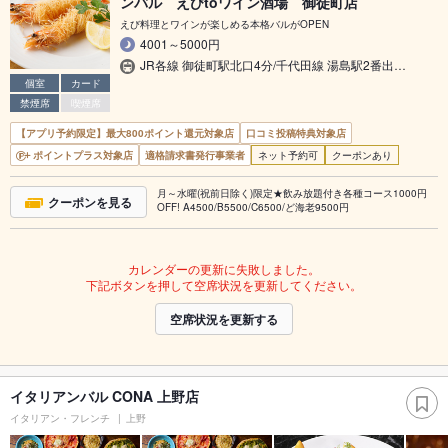
ンバル えびtoワイン酒場 御徒町店
えび料理とワインが楽しめる本格バルがOPEN
4001～5000円
JR各線 御徒町駅北口4分/千代田線 湯島駅2番出…
個室
カード
禁煙席
喫煙席
【アプリ予約限定】最大800ポイント還元対象店
口コミ投稿特典対象店
ポイントプラス対象店
適格請求書発行事業者
ネット予約可
クーポンあり
月～水曜(祝前日除く)限定★飲み放題付き各種コース1000円
クーポンを見る
OFF! A4500/B5500/C6500/ど海老9500円
カレンダーの更新に失敗しました。
下記ボタンを押して空席状況を更新してください。
空席状況を更新する
イタリアンバル CONA 上野店
イタリアン・フレンチ
上野