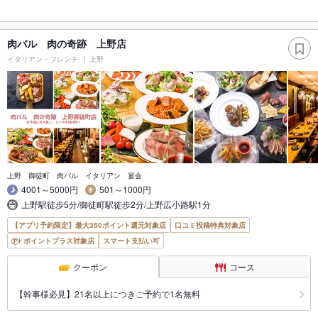
肉バル 肉の奇跡 上野店
イタリアン・フレンチ
上野
上野 御徒町 肉バル イタリアン 宴会
4001～5000円
501～1000円
上野駅徒歩5分/御徒町駅徒歩2分/上野広小路駅1分
【アプリ予約限定】最大350ポイント還元対象店
口コミ投稿特典対象店
ポイントプラス対象店
スマート支払い可
クーポン
コース
【幹事様必見】21名以上につきご予約で1名無料