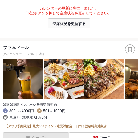
カレンダーの更新に失敗しました。
下記ボタンを押して空席状況を更新してください。
空席状況を更新する
フラムドール
ダイニングバー・バル
浅草
浅草 浅草駅 ビアホール 居酒屋 個室 肉
3001～4000円
501～1000円
東京ﾒﾄﾛ浅草駅 徒歩5分
【アプリ予約限定】最大800ポイント還元対象店
口コミ投稿特典対象店
クーポン
コース