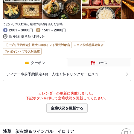
こだわりの天麩羅と厳選のお酒を楽しむお店
2001～3000円
1501～2000円
銀座線 浅草駅 徒歩5分
【アプリ予約限定】最大350ポイント還元対象店
口コミ投稿特典対象店
ポイントプラス対象店
クーポン
コース
ディナー事前予約限定♪お一人様１杯ドリンクサービス☆
カレンダーの更新に失敗しました。
下記ボタンを押して空席状況を更新してください。
空席状況を更新する
浅草 炭火焼＆ワインバル イロリア