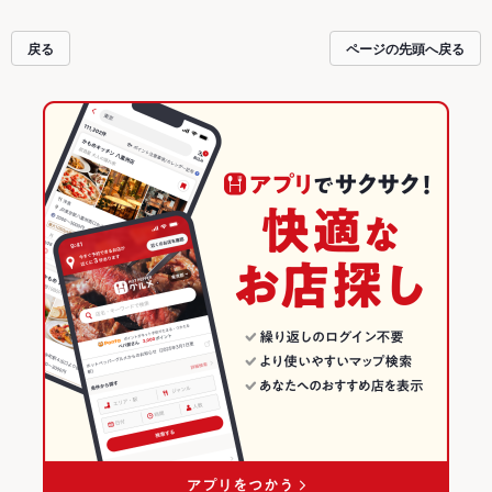
報をご紹介しているので安心！24時間使える簡単便利なネット予約が使えるお
店も拡大中です。友達どうしの飲み会にも、会社の宴会にも、デートやパーテ
戻る
ページの先頭へ戻る
ィーにもお得に便利にホットペッパーグルメをご利用ください。