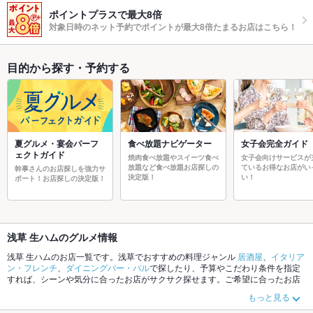
ポイントプラスで最大8倍
対象日時のネット予約でポイントが最大8倍たまるお店はこちら！
目的から探す・予約する
夏グルメ・宴会パーフ
食べ放題ナビゲーター
女子会完全ガイド
ェクトガイド
焼肉食べ放題やスイーツ食べ
女子会向けサービスが
放題など食べ放題お店探しの
ているお得なお店がい
幹事さんのお店探しを強力サ
決定版！
い！
ポート！お店探しの決定版！
浅草 生ハムのグルメ情報
浅草 生ハムのお店一覧です。浅草でおすすめの料理ジャンル
居酒屋
、
イタリア
ン・フレンチ
、
ダイニングバー・バル
で探したり、予算やこだわり条件を指定
すれば、シーンや気分に合ったお店がサクサク探せます。ご希望に合ったお店
が見つからなかったら、近隣のエリア
上野
、
浅草
、
御徒町
もチェックしてみて
もっと見る
ください。ホットペッパーグルメなら、お得なクーポンはもちろん、こだわり
メニュー
からあげ
、
馬刺し
、
手羽先
や季節のおすすめ料理など、お店の最新情