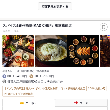
空席状況を更新する
スパイス&創作酒場 MAD CHEFs 浅草蔵前店
居酒屋
浅草
昼はカレー、夜は創作料理とピザの居酒屋
3001～4000円
1001～1500円
都営大江戸線蔵前駅A5出口より徒歩約1分
【アプリ予約限定】最大350ポイント還元対象店
口コミ投稿特典対象店
COIN+支払い可
ポイントプラス対象店
クーポン
コース