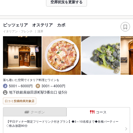
空席状況を更新する
ピッツェリア オステリア カポ
イタリアン・フレンチ
浅草
落ち着いた空間でイタリア料理とワインを
5001～6000円
3001～4000円
地下鉄銀座線田原町駅3番出口 徒5分
口コミ投稿特典対象店
クーポン
コース
【平日ディナー限定フリードリンク付きプラン】◆3～10名様まで◆各種パーティー
◇飲み放題90分