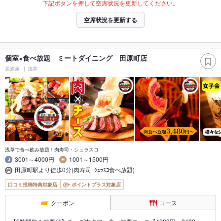
下記ボタンを押して空席状況を更新してください。
空席状況を更新する
個室×食べ放題 ミートダイニング 田原町店
居酒屋
浅草
浅草で食べ飲み放題！肉寿司・シュラスコ
3001～4000円
1001～1500円
田原町駅より徒歩0分(肉寿司･ｼｭﾗｽｺ食べ放題)
口コミ投稿特典対象店
ポイントプラス対象店
クーポン
コース