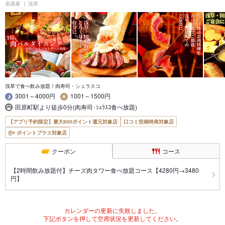
居酒屋
浅草
浅草で食べ飲み放題！肉寿司・シュラスコ
3001～4000円
1001～1500円
田原町駅より徒歩0分(肉寿司･ｼｭﾗｽｺ食べ放題)
【アプリ予約限定】最大800ポイント還元対象店
口コミ投稿特典対象店
ポイントプラス対象店
クーポン
コース
【2時間飲み放題付】チーズ肉タワー食べ放題コース【4280円→3480
円】
カレンダーの更新に失敗しました。
下記ボタンを押して空席状況を更新してください。