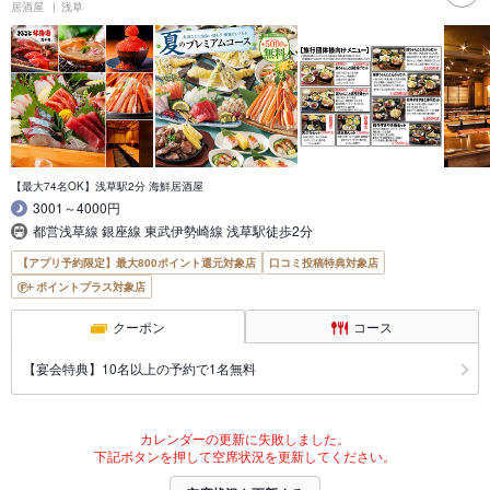
居酒屋
浅草
【最大74名OK】浅草駅2分 海鮮居酒屋
3001～4000円
都営浅草線 銀座線 東武伊勢崎線 浅草駅徒歩2分
【アプリ予約限定】最大800ポイント還元対象店
口コミ投稿特典対象店
ポイントプラス対象店
クーポン
コース
【宴会特典】10名以上の予約で1名無料
カレンダーの更新に失敗しました。
下記ボタンを押して空席状況を更新してください。