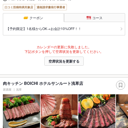
口コミ投稿特典対象店
適格請求書発行事業者
クーポン
コース
【予約限定】1名様からOK→お会計10%OFF！！
カレンダーの更新に失敗しました。
下記ボタンを押して空席状況を更新してください。
空席状況を更新する
肉キッチン BOICHI ホテルサンルート浅草店
居酒屋
浅草