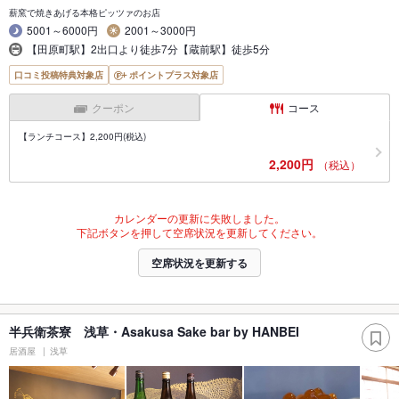
薪窯で焼きあげる本格ピッツァのお店
5001～6000円
2001～3000円
【田原町駅】2出口より徒歩7分【蔵前駅】徒歩5分
口コミ投稿特典対象店
ポイントプラス対象店
クーポン
コース
【ランチコース】2,200円(税込)
2,200円
（税込）
カレンダーの更新に失敗しました。
下記ボタンを押して空席状況を更新してください。
空席状況を更新する
半兵衛茶寮 浅草・Asakusa Sake bar by HANBEI
居酒屋
浅草