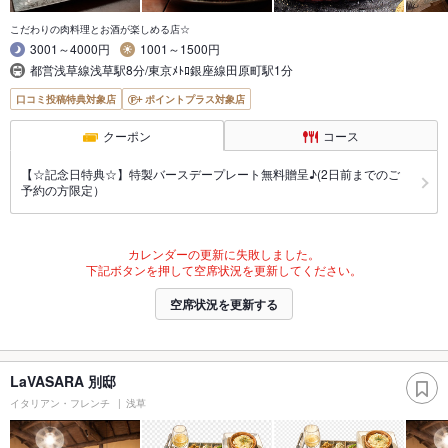
こだわりの肉料理とお酒が楽しめる店☆
3001～4000円
1001～1500円
都営浅草線浅草駅8分/東京ﾒﾄﾛ銀座線田原町駅1分
口コミ投稿特典対象店
ポイントプラス対象店
クーポン
コース
【☆記念日特典☆】特製バースデープレート無料贈呈♪(2日前までのご
予約の方限定）
カレンダーの更新に失敗しました。
下記ボタンを押して空席状況を更新してください。
空席状況を更新する
LaVASARA 別邸
イタリアン・フレンチ
浅草