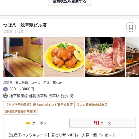
空席状況を更新する
つぼ八 浅草駅ビル店
居酒屋
浅草
居酒屋、飲み放題、コース、団体、駅ちか
2001～3000円
地下銀座線 都営浅草線 浅草駅 徒歩1分
【アプリ予約限定】最大800ポイント還元対象店
口コミ投稿特典対象店
適格請求書発行事業者
クーポン
コース
【道産子のソウルフード】若どりザンギ お一人様一個プレゼント!