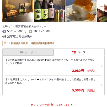
浅草/カフェ/居酒屋/宴会/飲み会/ディナー
5001～6000円
1001～1500円
浅草駅より徒歩5分
口コミ投稿特典対象店
適格請求書発行事業者
クーポン
コース
【日本酒20種類付】単品飲み放題2H◆厳選日本酒やビール、ハイボールなど豊富な
ドリンクで乾杯！
3,980円
（税込）
【2H飲放題】どんぐりコース◆ポテトフライ,特製串盛,きのこの特製おこわ等お酒と
共に味わう逸品
5,500円
（税込）
カレンダーの更新に失敗しました。