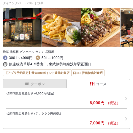
ダイニングバー・バル
浅草
浅草 浅草駅 ビアホール ランチ 居酒屋
3001～4000円
501～1000円
銀座線浅草駅4･5番出口､東武伊勢崎線浅草駅正面口
【アプリ予約限定】最大800ポイント還元対象店
口コミ投稿特典対象店
クーポン
コース
<2時間飲み放題付き>6,000円(税込)
6,000円
（税込）
<2時間飲み放題付き>７，０００円(税込)
7,000円
（税込）