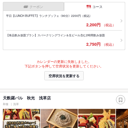
クーポン
コース
平日【LUNCH BUFFET】ランチブッフェ《90分》2200円（税込)
2,200円
（税込）
【単品飲み放題プラン】スパークリングワイン＆生ビール含む2時間飲み放題
2,750円
（税込）
カレンダーの更新に失敗しました。
下記ボタンを押して空席状況を更新してください。
空席状況を更新する
天麩羅バル 秋光 浅草店
和食
浅草