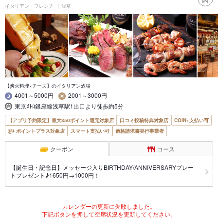
イタリアン・フレンチ
浅草
【炭火料理×チーズ】のイタリアン酒場
4001～5000円
2001～3000円
東京ﾒﾄﾛ銀座線浅草駅1出口より徒歩約5分
【アプリ予約限定】最大350ポイント還元対象店
口コミ投稿特典対象店
COIN+支払い可
ポイントプラス対象店
スマート支払い可
適格請求書発行事業者
クーポン
コース
【誕生日・記念日】メッセージ入りBIRTHDAY/ANNIVERSARYプレー
トプレゼント♪1650円→1000円！
カレンダーの更新に失敗しました。
下記ボタンを押して空席状況を更新してください。