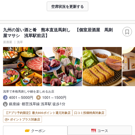
空席状況を更新する
九州の旨い酒と肴 熊本直送馬刺し 【個室居酒屋 馬刺
屋マサシ 浅草駅前店】
居酒屋
浅草
浅草で本格馬刺しや鍋を楽しめるお店
4001～5000円
1001～1500円
銀座線･都営浅草線 浅草駅 徒歩1分
【アプリ予約限定】最大800ポイント還元対象店
口コミ投稿特典対象店
ポイントプラス対象店
クーポン
コース