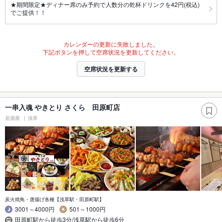
★期間限定★ディナー席のみ予約で人数分の乾杯ドリンクを42円(税込)
でご提供！！
カレンダーの更新に失敗しました。
下記ボタンを押して空席状況を更新してください。
空席状況を更新する
一串入魂 やきとり さくら 田原町店
居酒屋
浅草
炭火焼鳥・唐揚げ各種【浅草駅・田原町駅】
3001～4000円
501～1000円
田原町駅から徒歩3分/浅草駅から徒歩6分