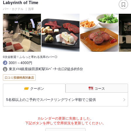
Labyrinth of Time
バー・カクテル
浅草
0次会歓迎！ふらっと寄れる浅草のバー◎
3001～4000円
東京ﾒﾄﾛ銀座線田原町駅ｴﾚﾍﾞｰﾀｰ出口2徒歩約5分
口コミ投稿特典対象店
クーポン
コース
5名様以上のご予約でスパークリングワイン半額でご提供
カレンダーの更新に失敗しました。
下記ボタンを押して空席状況を更新してください。