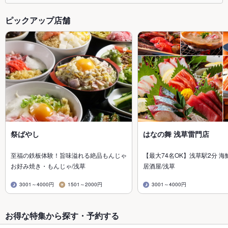
ピックアップ店舗
祭ばやし
はなの舞 浅草雷門店
至福の鉄板体験！旨味溢れる絶品もんじゃ
【最大74名OK】浅草駅2分 海
お好み焼き・もんじゃ/浅草
居酒屋/浅草
3001～4000円
1501～2000円
3001～4000円
お得な特集から探す・予約する