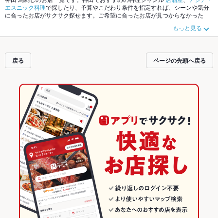
エスニック料理
で探したり、予算やこだわり条件を指定すれば、シーンや気分
に合ったお店がサクサク探せます。ご希望に合ったお店が見つからなかった
ら、近隣のエリア
神田
、
秋葉原
、
神保町
もチェックしてみてください。ホット
もっと見る
ペッパーグルメなら、お得なクーポンはもちろん、こだわりメニュー
からあ
げ
、
お茶漬け
、
塩辛
や季節のおすすめ料理など、お店の最新情報をご紹介して
いるので安心！24時間使える簡単便利なネット予約が使えるお店も拡大中で
す。友達どうしの飲み会にも、会社の宴会にも、デートやパーティーにもお得
戻る
ページの先頭へ戻る
に便利にホットペッパーグルメをご利用ください。