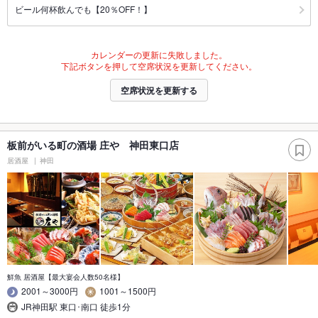
ビール何杯飲んでも【20％OFF！】
カレンダーの更新に失敗しました。
下記ボタンを押して空席状況を更新してください。
空席状況を更新する
板前がいる町の酒場 庄や 神田東口店
居酒屋
神田
鮮魚 居酒屋【最大宴会人数50名様】
2001～3000円
1001～1500円
JR神田駅 東口･南口 徒歩1分