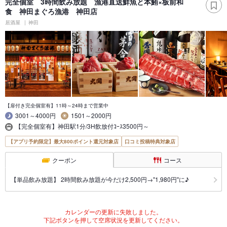
完全個室 3時間飲み放題 漁港直送鮮魚と本鮪×板前和
食 神田まぐろ漁港 神田店
居酒屋
神田
【扉付き完全個室有】11時～24時まで営業中
3001～4000円
1501～2000円
【完全個室有】神田駅1分/3H飲放付ｺｰｽ3500円～
【アプリ予約限定】最大800ポイント還元対象店
口コミ投稿特典対象店
クーポン
コース
【単品飲み放題】 2時間飲み放題が今だけ2,500円→"1,980円"に♪
カレンダーの更新に失敗しました。
下記ボタンを押して空席状況を更新してください。