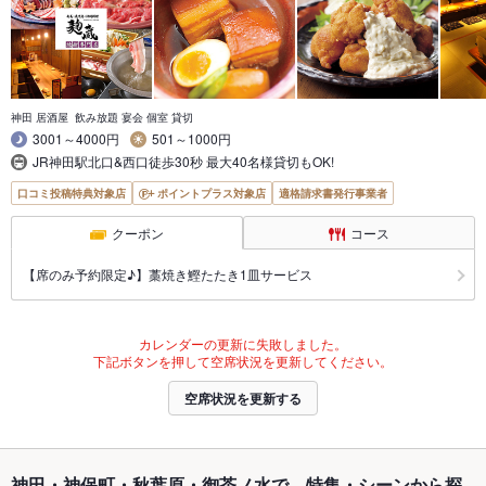
神田 居酒屋 飲み放題 宴会 個室 貸切
3001～4000円
501～1000円
JR神田駅北口&西口徒歩30秒 最大40名様貸切もOK!
口コミ投稿特典対象店
ポイントプラス対象店
適格請求書発行事業者
クーポン
コース
【席のみ予約限定♪】藁焼き鰹たたき1皿サービス
カレンダーの更新に失敗しました。
下記ボタンを押して空席状況を更新してください。
空席状況を更新する
神田・神保町・秋葉原・御茶ノ水で、特集・シーンから探