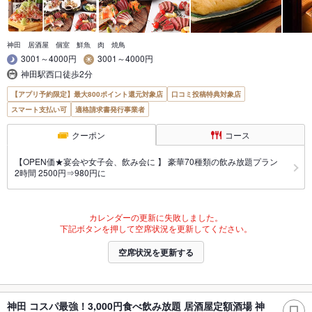
神田 居酒屋 個室 鮮魚 肉 焼鳥
3001～4000円
3001～4000円
神田駅西口徒歩2分
【アプリ予約限定】最大800ポイント還元対象店
口コミ投稿特典対象店
スマート支払い可
適格請求書発行事業者
クーポン
コース
【OPEN価★宴会や女子会、飲み会に 】 豪華70種類の飲み放題プラン
2時間 2500円⇒980円に
カレンダーの更新に失敗しました。
下記ボタンを押して空席状況を更新してください。
空席状況を更新する
神田 コスパ最強！3,000円食べ飲み放題 居酒屋定額酒場 神