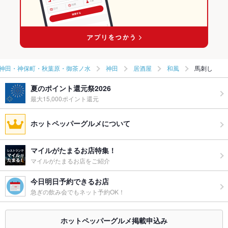
神田・神保町・秋葉原・御茶ノ水
神田
居酒屋
和風
馬刺し
夏のポイント還元祭2026
最大15,000ポイント還元
ホットペッパーグルメについて
マイルがたまるお店特集！
マイルがたまるお店をご紹介
今日明日予約できるお店
急ぎの飲み会でもネット予約OK！
ホットペッパーグルメ掲載申込み