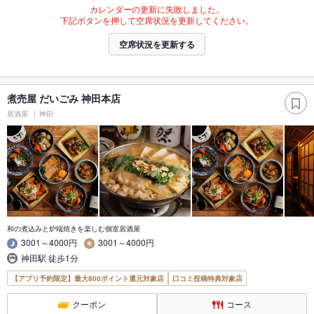
カレンダーの更新に失敗しました。
下記ボタンを押して空席状況を更新してください。
空席状況を更新する
煮売屋 だいごみ 神田本店
居酒屋
神田
和の煮込みと炉端焼きを楽しむ個室居酒屋
3001～4000円
3001～4000円
神田駅 徒歩1分
【アプリ予約限定】最大800ポイント還元対象店
口コミ投稿特典対象店
クーポン
コース