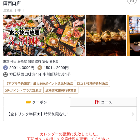
田西口店
居酒屋
神田
東京 神田 居酒屋 個室 接待 宴会 昼飲み
2001～3000円
1501～2000円
神田駅西口徒歩4分 小川町駅徒歩1分
【アプリ予約限定】最大800ポイント還元対象店
口コミ投稿特典対象店
ポイントプラス対象店
適格請求書発行事業者
クーポン
コース
【全ドリンク半額★】時間制限なし!
カレンダーの更新に失敗しました。
下記ボタンを押して空席状況を更新してください。