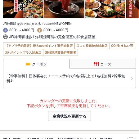
JR神田駅 徒歩1分の好立地！2025年NEW OPEN
3001～4000円
3001～4000円
JR神田駅徒歩1分/喫煙可能の完全個室の和食居酒屋
【アプリ予約限定】最大800ポイント還元対象店
口コミ投稿特典対象店
COIN+支払い可
ポイントプラス対象店
適格請求書発行事業者
クーポン
コース
【幹事無料】団体宴会に！コース予約で8名様以上で1名様無料♪幹事無
料♪
カレンダーの更新に失敗しました。
下記ボタンを押して空席状況を更新してください。
空席状況を更新する