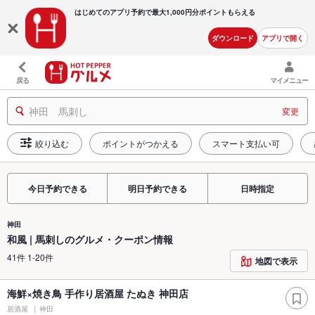
はじめてのアプリ予約で最大
1,000円分ポイントもらえる
ダウンロード
アプリで開く
戻る
マイメニュー
神田 馬刺し
変更
絞り込む
ポイントがつかえる
スマート支払い可
今日予約できる
明日予約できる
日時指定
神田
和風 | 馬刺しのグルメ・クーポン情報
41件 1-20件
地図で表示
海鮮×焼き鳥 手作り居酒屋 たぬき 神田店
居酒屋
神田