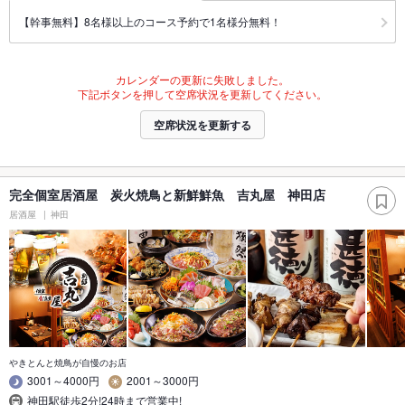
【幹事無料】8名様以上のコース予約で1名様分無料！
カレンダーの更新に失敗しました。
下記ボタンを押して空席状況を更新してください。
空席状況を更新する
完全個室居酒屋 炭火焼鳥と新鮮鮮魚 吉丸屋 神田店
居酒屋
神田
やきとんと焼鳥が自慢のお店
3001～4000円
2001～3000円
神田駅徒歩2分!24時まで営業中!