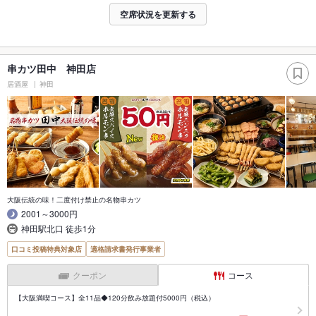
空席状況を更新する
串カツ田中 神田店
居酒屋
神田
大阪伝統の味！二度付け禁止の名物串カツ
2001～3000円
神田駅北口 徒歩1分
口コミ投稿特典対象店
適格請求書発行事業者
クーポン
コース
【大阪満喫コース】全11品◆120分飲み放題付5000円（税込）