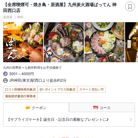
【全席喫煙可・焼き鳥・居酒屋】九州炭火酒場ばってん 神
田西口店
居酒屋
神田
九州の四季折々な創作料理をお手頃価格で
3001～4000円
JR神田(東京)駅西口より徒歩約2分
口コミ投稿特典対象店
ポイントプラス対象店
スマート支払い可
適格請求書発行事業者
クーポン
コース
【サプライズケーキ】誕生日・記念日の素敵なプレゼントに♪