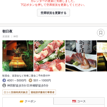
カレンダーの更新に失敗しました。
下記ボタンを押して空席状況を更新してください。
空席状況を更新する
朝日夜
居酒屋
神田
歓迎会、送迎会など各種ご宴会ご予約受付中
4001～5000円
501～1000円
神田駅徒歩3分/日本橋駅徒歩5分
口コミ投稿特典対象店
適格請求書発行事業者
クーポン
コース