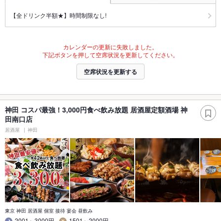
【全ドリンク半額★】時間制限なし!
カレンダーの更新に失敗しました。
下記ボタンを押して空席状況を更新してください。
空席状況を更新する
神田 コスパ最強！3,000円食べ飲み放題 居酒屋定額酒場 神
田南口店
居酒屋
神田
東京 神田 居酒屋 個室 接待 宴会 昼飲み
2001～3000円
1501～2000円