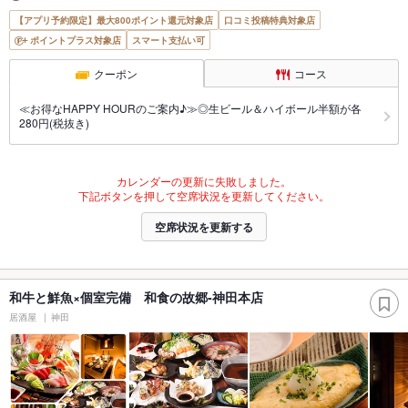
【アプリ予約限定】最大800ポイント還元対象店
口コミ投稿特典対象店
ポイントプラス対象店
スマート支払い可
クーポン
コース
≪お得なHAPPY HOURのご案内♪≫◎生ビール＆ハイボール半額が各
280円(税抜き)
カレンダーの更新に失敗しました。
下記ボタンを押して空席状況を更新してください。
空席状況を更新する
和牛と鮮魚×個室完備 和食の故郷-神田本店
居酒屋
神田