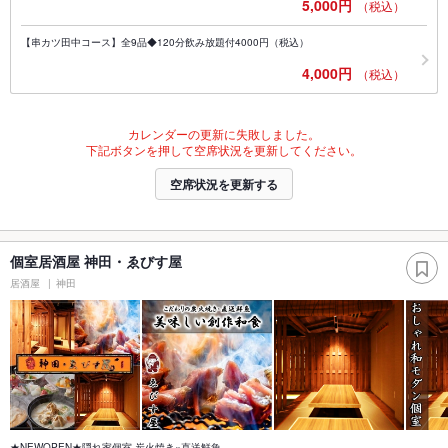
5,000円
（税込）
【串カツ田中コース】全9品◆120分飲み放題付4000円（税込）
4,000円
（税込）
カレンダーの更新に失敗しました。
下記ボタンを押して空席状況を更新してください。
空席状況を更新する
個室居酒屋 神田・ゑびす屋
居酒屋
神田
★NEWOPEN★隠れ家個室 炭火焼き×直送鮮魚