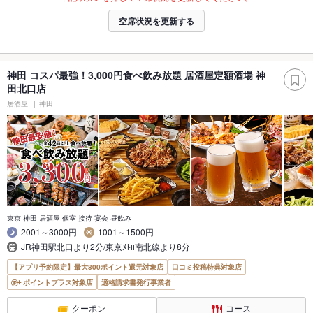
空席状況を更新する
神田 コスパ最強！3,000円食べ飲み放題 居酒屋定額酒場 神
田北口店
居酒屋
神田
東京 神田 居酒屋 個室 接待 宴会 昼飲み
2001～3000円
1001～1500円
JR神田駅北口より2分/東京ﾒﾄﾛ南北線より8分
【アプリ予約限定】最大800ポイント還元対象店
口コミ投稿特典対象店
ポイントプラス対象店
適格請求書発行事業者
クーポン
コース