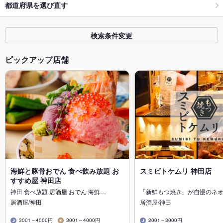
都道府県を選び直す
検索条件変更
ピックアップ店舗
海鮮と豚骨おでん 食べ飲み放題 お
スミビトケムリ 神田店
すすめ屋 神田店
神田 食べ放題 居酒屋 おでん 海鮮…
「新鮮もつ焼き」が自慢のネ
居酒屋/神田
居酒屋/神田
3001～4000円
3001～4000円
2001～3000円