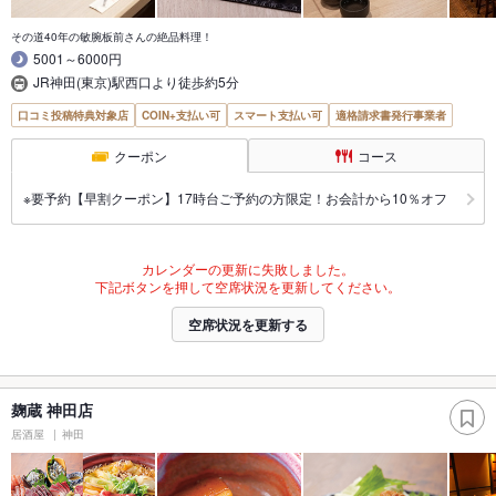
その道40年の敏腕板前さんの絶品料理！
5001～6000円
JR神田(東京)駅西口より徒歩約5分
口コミ投稿特典対象店
COIN+支払い可
スマート支払い可
適格請求書発行事業者
クーポン
コース
※要予約【早割クーポン】17時台ご予約の方限定！お会計から10％オフ
カレンダーの更新に失敗しました。
下記ボタンを押して空席状況を更新してください。
空席状況を更新する
麹蔵 神田店
居酒屋
神田