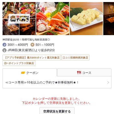
神田駅徒歩2分！喫煙可能な海鮮居酒屋◎
3001～4000円
501～1000円
JR神田(東京)駅西口より徒歩約2分
【アプリ予約限定】最大800ポイント還元対象店
口コミ投稿特典対象店
ポイントプラス対象店
クーポン
コース
≪コース専用≫10名以上のご予約で★幹事様無料★！
カレンダーの更新に失敗しました。
下記ボタンを押して空席状況を更新してください。
空席状況を更新する