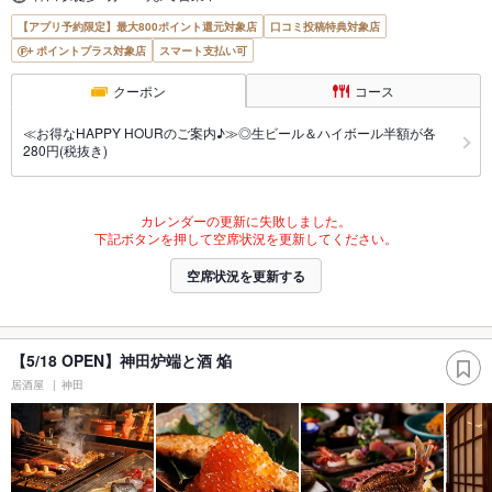
【アプリ予約限定】最大800ポイント還元対象店
口コミ投稿特典対象店
ポイントプラス対象店
スマート支払い可
クーポン
コース
≪お得なHAPPY HOURのご案内♪≫◎生ビール＆ハイボール半額が各
280円(税抜き)
カレンダーの更新に失敗しました。
下記ボタンを押して空席状況を更新してください。
空席状況を更新する
【5/18 OPEN】神田炉端と酒 焔
居酒屋
神田