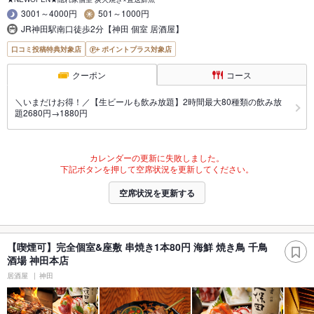
3001～4000円
501～1000円
JR神田駅南口徒歩2分【神田 個室 居酒屋】
口コミ投稿特典対象店
ポイントプラス対象店
クーポン
コース
＼いまだけお得！／【生ビールも飲み放題】2時間最大80種類の飲み放
題2680円→1880円
カレンダーの更新に失敗しました。
下記ボタンを押して空席状況を更新してください。
空席状況を更新する
【喫煙可】完全個室&座敷 串焼き1本80円 海鮮 焼き鳥 千鳥
酒場 神田本店
居酒屋
神田