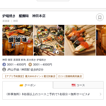
炉端焼き 醍醐味 神田本店
居酒屋
神田
神田 個室 居酒屋 鮮魚 炭火焼き 炉端焼き
3001～4000円
3001～4000円
JR山手線 / 神田駅 徒歩約2分
【アプリ予約限定】最大800ポイント還元対象店
口コミ投稿特典対象店
クーポン
コース
《幹事無料》8名様以上のコースご予約で1名様分⇒無料サービス♪