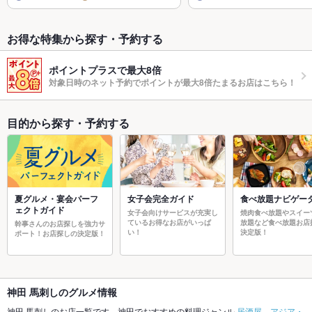
お得な特集から探す・予約する
ポイントプラスで最大8倍
対象日時のネット予約でポイントが最大8倍たまるお店はこちら！
目的から探す・予約する
夏グルメ・宴会パーフ
女子会完全ガイド
食べ放題ナビゲー
ェクトガイド
女子会向けサービスが充実し
焼肉食べ放題やスイー
ているお得なお店がいっぱ
放題など食べ放題お店
幹事さんのお店探しを強力サ
い！
決定版！
ポート！お店探しの決定版！
神田 馬刺しのグルメ情報
神田 馬刺しのお店一覧です。神田でおすすめの料理ジャンル
居酒屋
、
アジア・