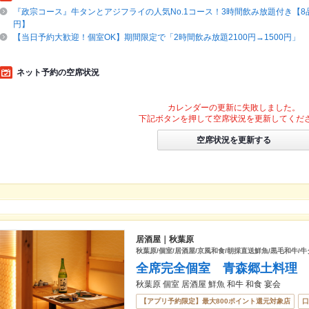
『政宗コース』牛タンとアジフライの人気No.1コース！3時間飲み放題付き【8品5
円】
【当日予約大歓迎！個室OK】期間限定で「2時間飲み放題2100円→1500円」
ネット予約の空席状況
カレンダーの更新に失敗しました。
下記ボタンを押して空席状況を更新してくだ
空席状況を更新する
居酒屋｜秋葉原
秋葉原/個室/居酒屋/京風和食/朝採直送鮮魚/黒毛和牛/牛
全席完全個室 青森郷土料理
秋葉原 個室 居酒屋 鮮魚 和牛 和食 宴会
【アプリ予約限定】最大800ポイント還元対象店
口