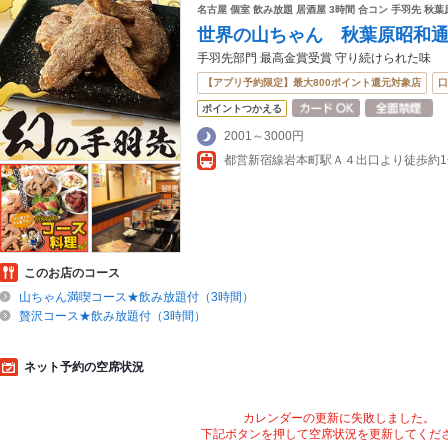
名古屋 個室 飲み放題 居酒屋 3時間 合コン 手羽先 秋葉
世界の山ちゃん 秋葉原昭和
手羽先部門 最高金賞受賞 守り続けられた味
【アプリ予約限定】最大800ポイント還元対象店
口
ポイントつかえる
2001～3000円
都営新宿線岩本町駅Ａ４出口より徒歩約1
このお店のコース
山ちゃん満喫コース★飲み放題付（3時間）
贅沢コース★飲み放題付（3時間）
ネット予約の空席状況
カレンダーの更新に失敗しました。
下記ボタンを押して空席状況を更新してくだ