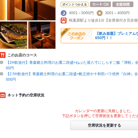
ポイントつかえる
4001～5000円
3001～4000円
【飲み放題】プレミアムな
650円！！
このお店のコース
【2H飲放付】青森郷土料理のお重二段盛×ねぶた屋八寸にしらすご飯『津軽』全9品
00円
【2.5H飲放付】青森郷土料理のお重二段盛×帆立焼や十和田バラ焼丼『白神』全11
000円
ネット予約の空席状況
カレンダーの更新に失敗しました。
下記ボタンを押して空席状況を更新してくだ
空席状況を更新する