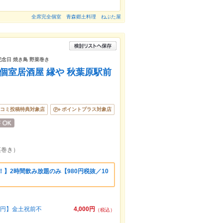
全席完全個室 青森郷土料理 ねぶた屋
記念日 焼き鳥 野菜巻き
全個室居酒屋 縁や 秋葉原駅前
コミ投稿特典対象店
ポイントプラス対象店
菜巻き）
！】2時間飲み放題のみ【980円税抜／10
0円】金土祝前不
4,000円
（税込）