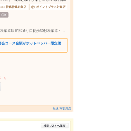
コミ投稿特典対象店
ポイントプラス対象店
日比谷線 秋葉原駅 2番出口徒歩30秒/ＪＲ 秋葉原駅 昭和通り口徒歩30秒秋葉原・御茶ノ水・浅草橋エリアでの各種宴会に◎
宴会コース金額がホットペッパー限定価
さい。
魚縁 秋葉原店