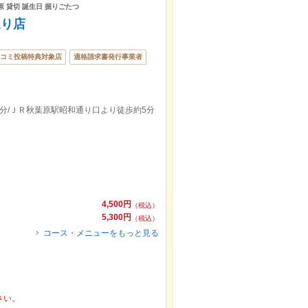
原 貸切 誕生日 掘りごたつ
通り店
コミ投稿特典対象店
適格請求書発行事業者
分/ＪＲ秋葉原駅昭和通り口より徒歩約5分
4,500円
（税込）
5,300円
（税込）
コース・メニューをもっと見る
さい。