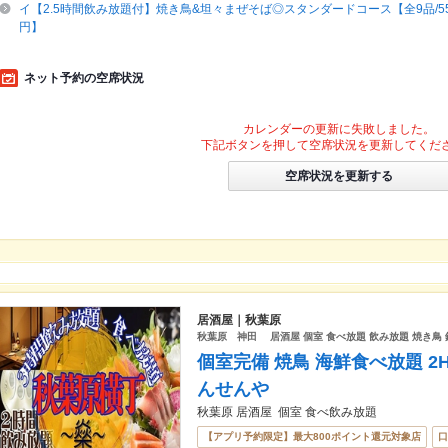
イ【2.5時間飲み放題付】焼き鳥&坦々まぜそば◎スタンダードコース【全9品/550
円】
ネット予約の空席状況
カレンダーの更新に失敗しました。
下記ボタンを押して空席状況を更新してくだ
空席状況を更新する
居酒屋｜秋葉原
秋葉原 神田 居酒屋 個室 食べ放題 飲み放題 焼き鳥
個室完備 焼鳥 海鮮食べ放題 2
んせんや
秋葉原 居酒屋 個室 食べ飲み放題
【アプリ予約限定】最大800ポイント還元対象店
口