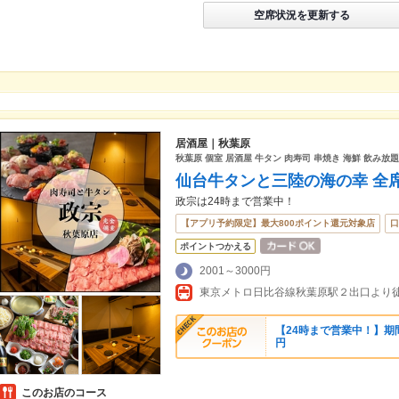
空席状況を更新する
居酒屋｜秋葉原
秋葉原 個室 居酒屋 牛タン 肉寿司 串焼き 海鮮 飲み放題
仙台牛タンと三陸の海の幸 全席
政宗は24時まで営業中！
【アプリ予約限定】最大800ポイント還元対象店
口
ポイントつかえる
2001～3000円
【24時まで営業中！】期間
円
このお店のコース