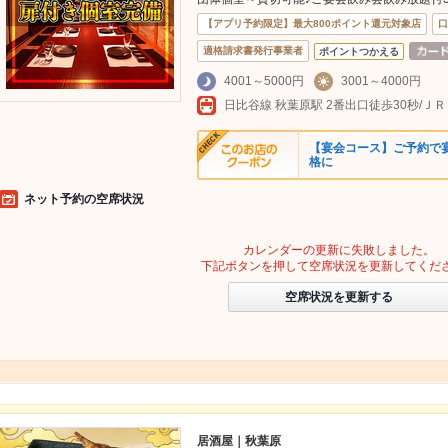
【アプリ予約限定】最大800ポイント還元対象店
口
適格請求書発行事業者
ポイントつかえる
4001～5000円
3001～4000円
【宴会コース】ご予約で
格に
ネット予約の空席状況
カレンダーの更新に失敗しました。
下記ボタンを押して空席状況を更新してくだ
空席状況を更新する
居酒屋｜秋葉原