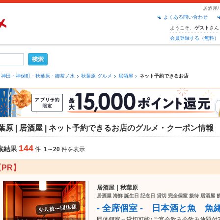
居酒屋
よくある問い合わせ
ようこそ、
さん
ゲスト
会員登録する（無料）
神田・神保町・秋葉原・御茶ノ水
秋葉原 グルメ
居酒屋
ネット予約できるお店
葉原 | 居酒屋 | ネット予約できるお店のグルメ・クーポン情報
144
索結果
件
1～20
件を表示
【PR】
居酒屋｜秋葉原
居酒屋 海鮮 誕生日 記念日 貸切 完全個室 接待 居酒屋 
- 全席個室 - 日本酒と魚 魚
団体個室～貸切可能♪ご宴会飲み会飲み放題付3