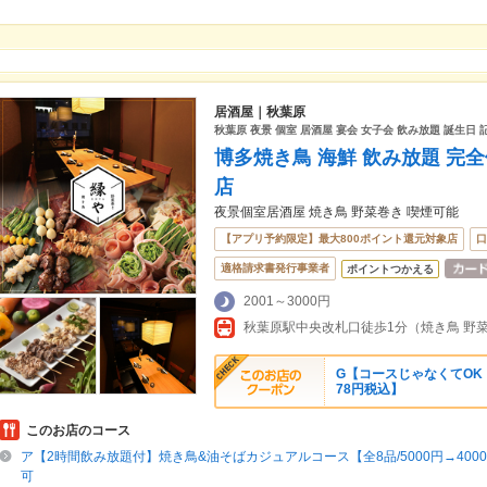
居酒屋｜秋葉原
秋葉原 夜景 個室 居酒屋 宴会 女子会 飲み放題 誕生日 
博多焼き鳥 海鮮 飲み放題 完
店
夜景個室居酒屋 焼き鳥 野菜巻き 喫煙可能
【アプリ予約限定】最大800ポイント還元対象店
口
適格請求書発行事業者
ポイントつかえる
2001～3000円
秋葉原駅中央改札口徒歩1分（焼き鳥 野
G【コースじゃなくてOK
78円税込】
このお店のコース
ア【2時間飲み放題付】焼き鳥&油そばカジュアルコース【全8品/5000円→400
可