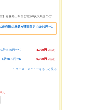
秋葉原駅より徒歩1分【全席扉付き完全個室】青森郷土料理と地魚×炭火焼きのご宴会4000円～■地酒飲み放題もご用意有◎
2時間飲み放題が曜日限定で1980円⇒1
4880円⇒40
4,000円
（税込）
品6890円⇒6
6,000円
（税込）
コース・メニューをもっと見る
さい。