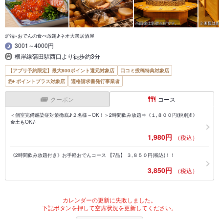
炉端×おでんの食べ放題♪ネオ大衆居酒屋
3001～4000円
根岸線蒲田駅西口より徒歩約3分
【アプリ予約限定】最大800ポイント還元対象店
口コミ投稿特典対象店
ポイントプラス対象店
適格請求書発行事業者
クーポン
コース
＜個室完備感染症対策徹底♪２名様～OK！＞2時間飲み放題⇒《１,８００円(税別)!!》
金土もOK♪
1,980円
（税込）
《2時間飲み放題付き》お手軽おでんコース 【7品】 ３,８５０円(税込)！！
3,850円
（税込）
カレンダーの更新に失敗しました。
下記ボタンを押して空席状況を更新してください。