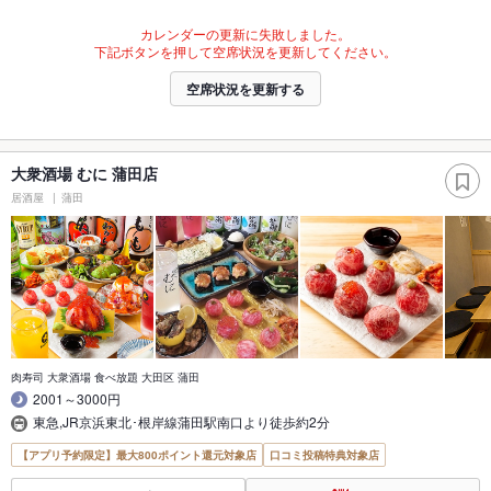
カレンダーの更新に失敗しました。
下記ボタンを押して空席状況を更新してください。
空席状況を更新する
大衆酒場 むに 蒲田店
居酒屋
蒲田
肉寿司 大衆酒場 食べ放題 大田区 蒲田
2001～3000円
東急,JR京浜東北･根岸線蒲田駅南口より徒歩約2分
【アプリ予約限定】最大800ポイント還元対象店
口コミ投稿特典対象店