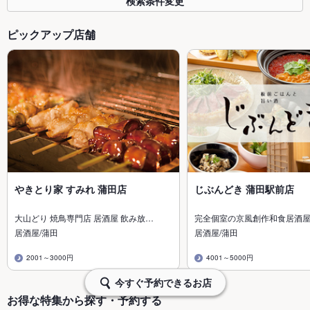
検索条件変更
ピックアップ店舗
やきとり家 すみれ 蒲田店
じぶんどき 蒲田駅前店
大山どり 焼鳥専門店 居酒屋 飲み放…
完全個室の京風創作和食居酒
居酒屋/蒲田
居酒屋/蒲田
2001～3000円
4001～5000円
今すぐ予約できるお店
お得な特集から探す・予約する