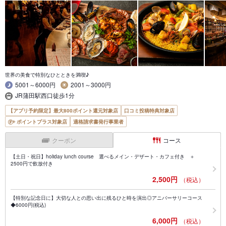
世界の美食で特別なひとときを満喫♪
5001～6000円
2001～3000円
JR蒲田駅西口徒歩1分
【アプリ予約限定】最大800ポイント還元対象店
口コミ投稿特典対象店
ポイントプラス対象店
適格請求書発行事業者
クーポン
コース
【土日・祝日】holiday lunch course 選べるメイン・デザート・カフェ付き ＋
2500円で飲放付き
2,500円
（税込）
【特別な記念日に】大切な人との思い出に残るひと時を演出◎アニバーサリーコース
◆6000円(税込)
6,000円
（税込）