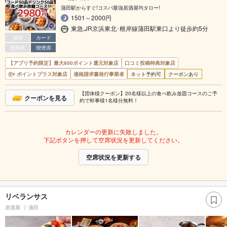
蒲田駅からすぐ!コスパ最強居酒屋均タロー!
1501～2000円
東急,JR京浜東北･根岸線蒲田駅東口より徒歩約5分
個室
カード
禁煙席
喫煙席
【アプリ予約限定】最大800ポイント還元対象店
口コミ投稿特典対象店
ポイントプラス対象店
適格請求書発行事業者
ネット予約可
クーポンあり
【団体様クーポン】20名様以上の食べ飲み放題コースのご予
クーポンを見る
約で幹事様1名様分無料！
カレンダーの更新に失敗しました。
下記ボタンを押して空席状況を更新してください。
空席状況を更新する
リベランサス
居酒屋
蒲田