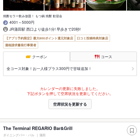
焼酎セラー飲み放題！ もつ鍋 焼酎 歓迎会
4001～5000円
JR蒲田駅 西口より徒歩1分! 早歩きで20秒!
【アプリ予約限定】最大800ポイント還元対象店
口コミ投稿特典対象店
適格請求書発行事業者
クーポン
コース
全コース対象！お一人様プラス300円で甘味追加！
カレンダーの更新に失敗しました。
下記ボタンを押して空席状況を更新してください。
空席状況を更新する
The Terminal REGARIO Bar&Grill
ダイニングバー・バル
蒲田