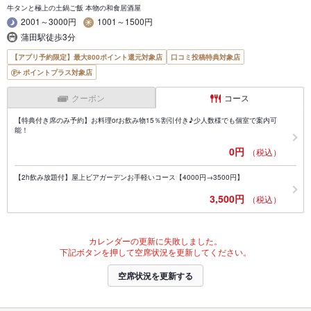
牛タンと極上の土鍋ご飯 本物の和食居酒屋
2001～3000円
1001～1500円
蒲田駅徒歩3分
【アプリ予約限定】最大800ポイント還元対象店
口コミ投稿特典対象店
ポイントプラス対象店
クーポン
コース
【特典付き席のみ予約】お料理orお飲み物15％割引付き♪少人数様でも個室で案内可
能！
0円
（税込）
【2h飲み放題付】屋上ビアガーデンお手軽いコース【4000円→3500円】
3,500円
（税込）
カレンダーの更新に失敗しました。
下記ボタンを押して空席状況を更新してください。
空席状況を更新する