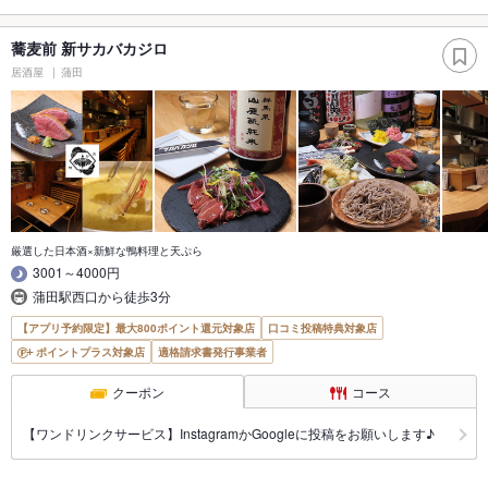
蕎麦前 新サカバカジロ
居酒屋
蒲田
厳選した日本酒×新鮮な鴨料理と天ぷら
3001～4000円
蒲田駅西口から徒歩3分
【アプリ予約限定】最大800ポイント還元対象店
口コミ投稿特典対象店
ポイントプラス対象店
適格請求書発行事業者
クーポン
コース
【ワンドリンクサービス】InstagramかGoogleに投稿をお願いします♪