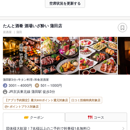
空席状況を更新する
たんと酒肴 酒場いざ酔い 蒲田店
居酒屋
蒲田
蒲田駅3分×牛タン料理×和食居酒屋
3001～4000円
501～1000円
JR京浜東北線 蒲田駅 徒歩3分
【アプリ予約限定】最大800ポイント還元対象店
口コミ投稿特典対象店
ポイントプラス対象店
クーポン
コース
団体様大歓迎！7名様以上のご予約で幹事様1名無料◎