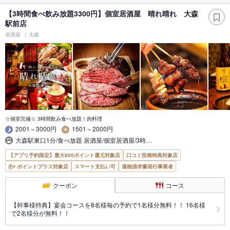
【3時間食べ飲み放題3300円】個室居酒屋 晴れ晴れ 大森
駅前店
居酒屋
大森
☆個室完備☆ 3時間飲み食べ放題！肉料理
2001～3000円
1501～2000円
大森駅東口1分/食べ放題 居酒屋/個室居酒屋/3時…
【アプリ予約限定】最大800ポイント還元対象店
口コミ投稿特典対象店
ポイントプラス対象店
スマート支払い可
適格請求書発行事業者
クーポン
コース
【幹事様特典】宴会コースを8名様毎の予約で1名様分無料！！ 16名様
で2名様分が無料！！