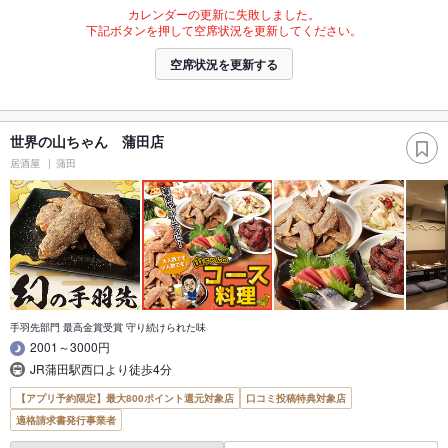
カレンダーの更新に失敗しました。
下記ボタンを押して空席状況を更新してください。
空席状況を更新する
世界の山ちゃん 蒲田店
居酒屋
蒲田
手羽先部門 最高金賞受賞 守り続けられた味
2001～3000円
JR蒲田駅西口より徒歩4分
【アプリ予約限定】最大800ポイント還元対象店
口コミ投稿特典対象店
適格請求書発行事業者