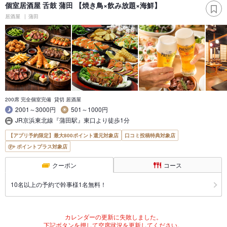
個室居酒屋 舌鼓 蒲田 【焼き鳥×飲み放題×海鮮】
居酒屋
蒲田
200席 完全個室完備 貸切 居酒屋
2001～3000円
501～1000円
JR京浜東北線『蒲田駅』東口より徒歩1分
【アプリ予約限定】最大800ポイント還元対象店
口コミ投稿特典対象店
ポイントプラス対象店
クーポン
コース
10名以上の予約で幹事様1名無料！
カレンダーの更新に失敗しました。
下記ボタンを押して空席状況を更新してください。