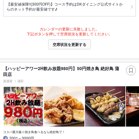
【最安値保障!!(300円OFF)】コース予約はDKダイニング公式サイトか
らのネット予約が最安値です♪
カレンダーの更新に失敗しました。
下記ボタンを押して空席状況を更新してください。
空席状況を更新する
【ハッピーアワー2H飲み放題980円】50円焼き鳥 絶好鳥 蒲
田店
居酒屋
蒲田
コスパ最大級☆焼き鳥食べるなら絶好鳥で！
2001～3000円