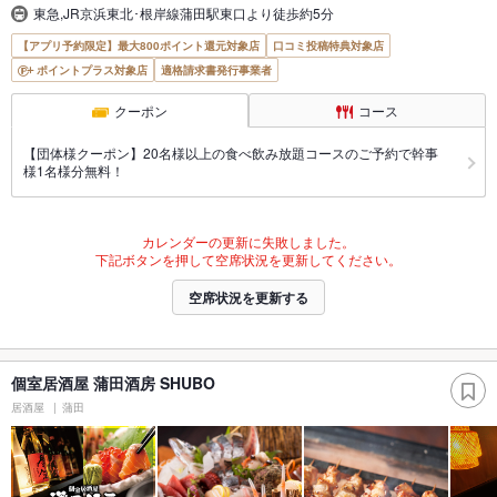
東急,JR京浜東北･根岸線蒲田駅東口より徒歩約5分
【アプリ予約限定】最大800ポイント還元対象店
口コミ投稿特典対象店
ポイントプラス対象店
適格請求書発行事業者
クーポン
コース
【団体様クーポン】20名様以上の食べ飲み放題コースのご予約で幹事
様1名様分無料！
カレンダーの更新に失敗しました。
下記ボタンを押して空席状況を更新してください。
空席状況を更新する
個室居酒屋 蒲田酒房 SHUBO
居酒屋
蒲田