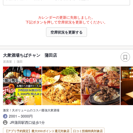
カレンダーの更新に失敗しました。
下記ボタンを押して空席状況を更新してください。
空席状況を更新する
大衆酒場ちばチャン 蒲田店
居酒屋
蒲田
激安！大ボリュームのコスパ最強大衆酒場
2001～3000円
JR蒲田駅西口徒歩1分
【アプリ予約限定】最大350ポイント還元対象店
口コミ投稿特典対象店