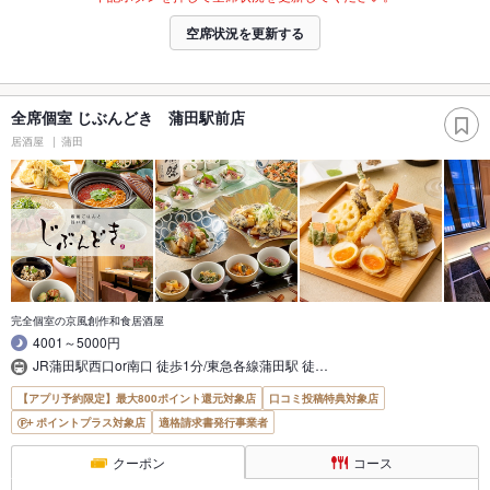
空席状況を更新する
全席個室 じぶんどき 蒲田駅前店
居酒屋
蒲田
完全個室の京風創作和食居酒屋
4001～5000円
JR蒲田駅西口or南口 徒歩1分/東急各線蒲田駅 徒…
【アプリ予約限定】最大800ポイント還元対象店
口コミ投稿特典対象店
ポイントプラス対象店
適格請求書発行事業者
クーポン
コース