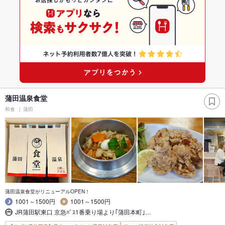
蒲田温泉食堂
和食
蒲田
蒲田温泉食堂がリニューアルOPEN！
1001～1500円
1001～1500円
JR蒲田駅東口 京急ﾊﾞｽ1番乗り場より｢蒲田本町｣…