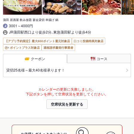
蒲田 居酒屋 飲み放題 宴会貸切 串揚げ 鍋
3001～4000円
JR蒲田駅西口より徒歩2分､東急蒲田駅より徒歩4分
【アプリ予約限定】最大800ポイント還元対象店
口コミ投稿特典対象店
ポイントプラス対象店
適格請求書発行事業者
クーポン
コース
貸切25名様～最大40名様承ります！
カレンダーの更新に失敗しました。
下記ボタンを押して空席状況を更新してください。
空席状況を更新する