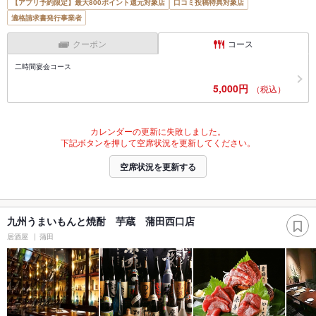
【アプリ予約限定】最大800ポイント還元対象店
口コミ投稿特典対象店
適格請求書発行事業者
クーポン
コース
二時間宴会コース
5,000円
（税込）
カレンダーの更新に失敗しました。
下記ボタンを押して空席状況を更新してください。
空席状況を更新する
九州うまいもんと焼酎 芋蔵 蒲田西口店
居酒屋
蒲田