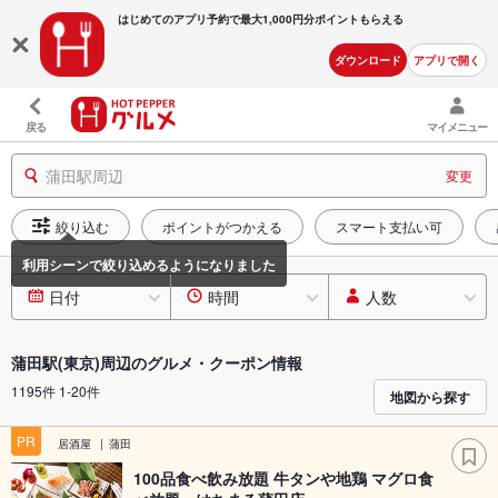
はじめてのアプリ予約で最大
1,000円分ポイントもらえる
ダウンロード
アプリで開く
戻る
マイメニュー
蒲田駅周辺
変更
絞り込む
ポイントがつかえる
スマート支払い可
日付
時間
人数
蒲田駅(東京)周辺のグルメ・クーポン情報
1195件 1-20件
地図から探す
PR
居酒屋
蒲田
100品食べ飲み放題 牛タンや地鶏 マグロ食