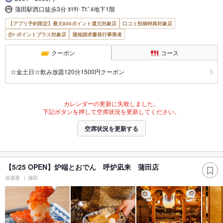
蒲田駅西口徒歩3分 ｶﾏﾀI･Tﾋﾞﾙ地下1階
【アプリ予約限定】最大800ポイント還元対象店
口コミ投稿特典対象店
ポイントプラス対象店
適格請求書発行事業者
クーポン
コース
☆金土日☆飲み放題120分1500円クーポン
カレンダーの更新に失敗しました。
下記ボタンを押して空席状況を更新してください。
空席状況を更新する
【5/25 OPEN】炉端とおでん 呼炉凪来 蒲田店
居酒屋
蒲田