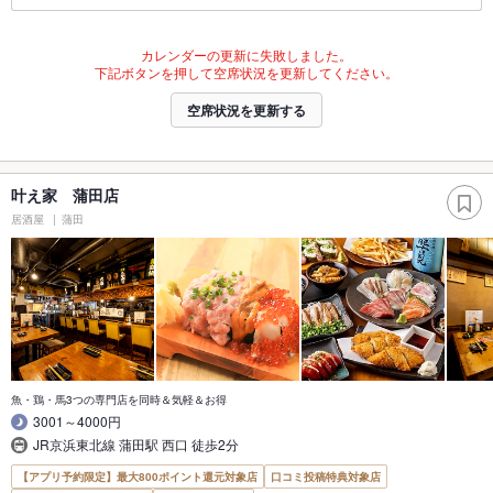
カレンダーの更新に失敗しました。
下記ボタンを押して空席状況を更新してください。
空席状況を更新する
叶え家 蒲田店
居酒屋
蒲田
魚・鶏・馬3つの専門店を同時＆気軽＆お得
3001～4000円
JR京浜東北線 蒲田駅 西口 徒歩2分
【アプリ予約限定】最大800ポイント還元対象店
口コミ投稿特典対象店