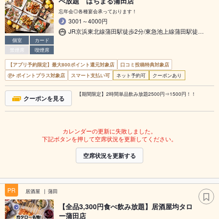
べ放題 はちまる蒲田店
忘年会◎各種宴会承っております！
3001～4000円
JR京浜東北線蒲田駅徒歩2分/東急池上線蒲田駅徒…
個室
カード
禁煙席
喫煙席
【アプリ予約限定】最大800ポイント還元対象店
口コミ投稿特典対象店
ポイントプラス対象店
スマート支払い可
ネット予約可
クーポンあり
【期間限定】2時間単品飲み放題2500円⇒1500円！！
クーポンを見る
カレンダーの更新に失敗しました。
下記ボタンを押して空席状況を更新してください。
空席状況を更新する
PR
居酒屋
蒲田
【全品3,300円食べ飲み放題】居酒屋均タロ
ー蒲田店