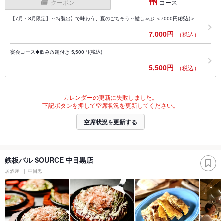
クーポン
コース
【7月・8月限定】～特製出汁で味わう、夏のごちそう～鱧しゃぶ ＜7000円(税込)＞
7,000円
（税込）
宴会コース◆飲み放題付き 5,500円(税込)
5,500円
（税込）
カレンダーの更新に失敗しました。
下記ボタンを押して空席状況を更新してください。
空席状況を更新する
鉄板バル SOURCE 中目黒店
居酒屋
中目黒