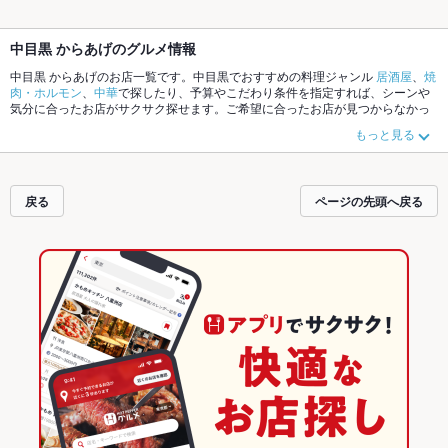
中目黒 からあげのグルメ情報
中目黒 からあげのお店一覧です。中目黒でおすすめの料理ジャンル
居酒屋
、
焼
肉・ホルモン
、
中華
で探したり、予算やこだわり条件を指定すれば、シーンや
気分に合ったお店がサクサク探せます。ご希望に合ったお店が見つからなかっ
たら、近隣のエリア
恵比寿
、
中目黒
、
代官山
もチェックしてみてください。ホ
もっと見る
ットペッパーグルメなら、お得なクーポンはもちろん、こだわりメニュー
塩
辛
、
刺身
、
お茶漬け
や季節のおすすめ料理など、お店の最新情報をご紹介して
いるので安心！24時間使える簡単便利なネット予約が使えるお店も拡大中で
す。友達どうしの飲み会にも、会社の宴会にも、デートやパーティーにもお得
戻る
ページの先頭へ戻る
に便利にホットペッパーグルメをご利用ください。