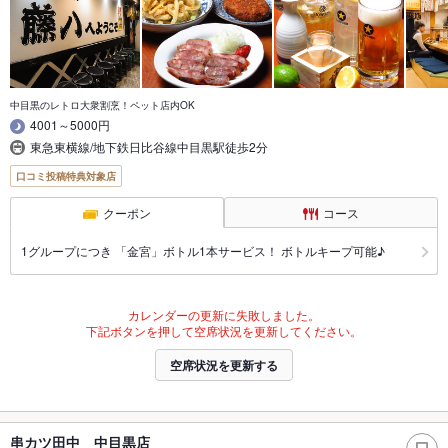
中目黒のレトロ大衆割烹！ペット店内OK
4001～5000円
東急東横線/地下鉄日比谷線中目黒駅徒歩2分
口コミ投稿特典対象店
クーポン
コース
1グループにつき 「金宮」ボトル1本サービス！ ボトルキープ可能♪
カレンダーの更新に失敗しました。
下記ボタンを押して空席状況を更新してください。
空席状況を更新する
串カツ田中 中目黒店