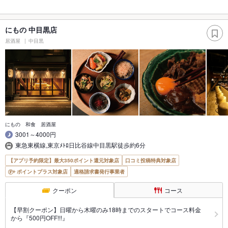
にもの 中目黒店
居酒屋
中目黒
にもの 和食 居酒屋
3001～4000円
東急東横線,東京ﾒﾄﾛ日比谷線中目黒駅徒歩約6分
【アプリ予約限定】最大350ポイント還元対象店
口コミ投稿特典対象店
ポイントプラス対象店
適格請求書発行事業者
クーポン
コース
【早割クーポン】日曜から木曜のみ18時までのスタートでコース料金
から『500円OFF!!!』