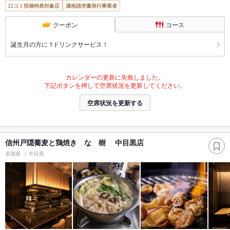
口コミ投稿特典対象店
適格請求書発行事業者
クーポン
コース
誕生月の方に 1ドリンクサービス！
カレンダーの更新に失敗しました。
下記ボタンを押して空席状況を更新してください。
空席状況を更新する
信州戸隠蕎麦と鶏焼き なゝ樹 中目黒店
居酒屋
中目黒