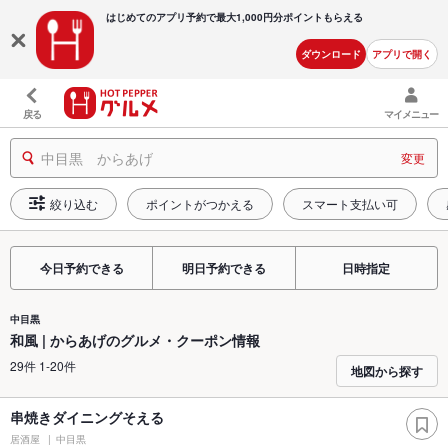
はじめてのアプリ予約で最大
1,000円分ポイントもらえる
ダウンロード
アプリで開く
戻る
マイメニュー
中目黒 からあげ
変更
絞り込む
ポイントがつかえる
スマート支払い可
今日予約できる
明日予約できる
日時指定
中目黒
和風 | からあげのグルメ・クーポン情報
29件 1-20件
地図から探す
串焼きダイニングそえる
居酒屋
中目黒