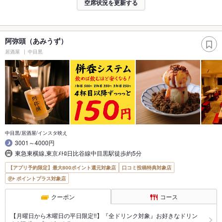
空席状況を更新する
阿弥頭（あみうず）
居酒屋
中目黒
中目黒/居酒屋/インスタ映え
3001～4000円
東急東横線,東京ﾒﾄﾛ日比谷線中目黒駅徒歩約5分
【アプリ予約限定】最大800ポイント還元対象店
口コミ投稿特典対象店
ポイントプラス対象店
クーポン
コース
【月曜日から木曜日の平日限定!!】『全ドリンク対象』お好きなドリン