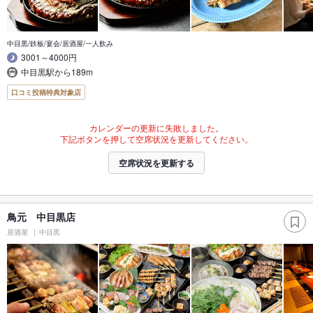
中目黒/鉄板/宴会/居酒屋/一人飲み
3001～4000円
中目黒駅から189m
口コミ投稿特典対象店
カレンダーの更新に失敗しました。
下記ボタンを押して空席状況を更新してください。
空席状況を更新する
鳥元 中目黒店
居酒屋
中目黒