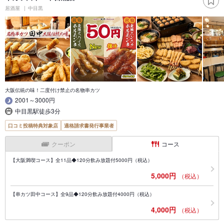
居酒屋
中目黒
大阪伝統の味！二度付け禁止の名物串カツ
2001～3000円
中目黒駅徒歩3分
口コミ投稿特典対象店
適格請求書発行事業者
クーポン
コース
【大阪満喫コース】全11品◆120分飲み放題付5000円（税込）
5,000円
（税込）
【串カツ田中コース】全9品◆120分飲み放題付4000円（税込）
4,000円
（税込）