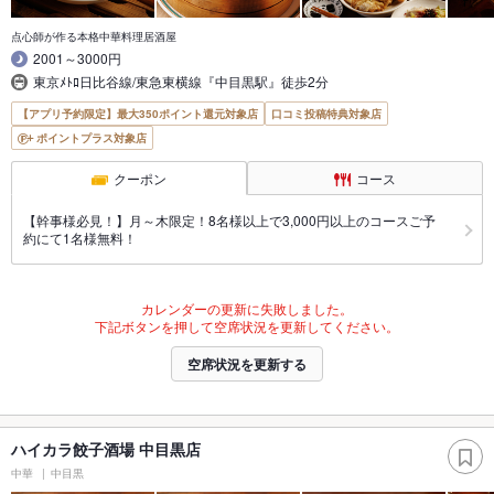
点心師が作る本格中華料理居酒屋
2001～3000円
東京ﾒﾄﾛ日比谷線/東急東横線『中目黒駅』徒歩2分
【アプリ予約限定】最大350ポイント還元対象店
口コミ投稿特典対象店
ポイントプラス対象店
クーポン
コース
【幹事様必見！】月～木限定！8名様以上で3,000円以上のコースご予
約にて1名様無料！
カレンダーの更新に失敗しました。
下記ボタンを押して空席状況を更新してください。
空席状況を更新する
ハイカラ餃子酒場 中目黒店
中華
中目黒