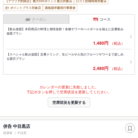
【アプリ予約限定】最大350ポイント還元対象店
口コミ投稿特典対象店
ポイントプラス対象店
適格請求書発行事業者
クーポン
コース
【飲み放題】本田商店の料理と相性抜群！各種サワーやハイボールを揃えた定番飲み
放題プラン
1,480円
（税込）
【スペシャル飲み放題】定番ドリンク、生ビールや人気のフルーツサワーまで楽しめ
る贅沢プラン
2,480円
（税込）
カレンダーの更新に失敗しました。
下記ボタンを押して空席状況を更新してください。
空席状況を更新する
併呑 中目黒店
居酒屋
中目黒