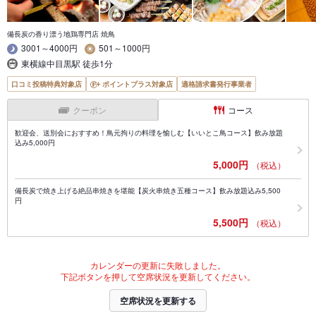
備長炭の香り漂う地鶏専門店 焼鳥
3001～4000円
501～1000円
東横線中目黒駅 徒歩1分
口コミ投稿特典対象店
ポイントプラス対象店
適格請求書発行事業者
クーポン
コース
歓迎会、送別会におすすめ！鳥元拘りの料理を愉しむ【いいとこ鳥コース】飲み放題
込み5,000円
5,000円
（税込）
備長炭で焼き上げる絶品串焼きを堪能【炭火串焼き五種コース】飲み放題込み5,500
円
5,500円
（税込）
カレンダーの更新に失敗しました。
下記ボタンを押して空席状況を更新してください。
空席状況を更新する