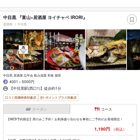
中目黒 『富山×居酒屋 ヨイチャベ IRORI』
居酒屋
中目黒
中目黒 居酒屋 忘年会 飲み放題 和食 個室
4001～5000円
【中目黒駅(西口1)】徒歩約1分
口コミ投稿特典対象店
ポイントプラス対象店
クーポン
コース
【WEB予約限定】席のみご予約！お刺身盛り合わせを事前にご予約のお客様限定！
1,190円
（税込）