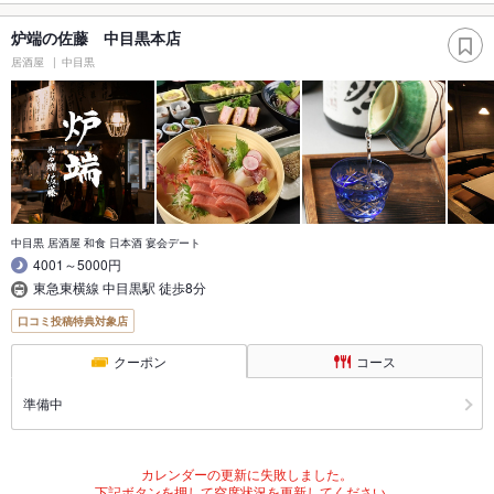
炉端の佐藤 中目黒本店
居酒屋
中目黒
中目黒 居酒屋 和食 日本酒 宴会デート
4001～5000円
東急東横線 中目黒駅 徒歩8分
口コミ投稿特典対象店
クーポン
コース
準備中
カレンダーの更新に失敗しました。
下記ボタンを押して空席状況を更新してください。