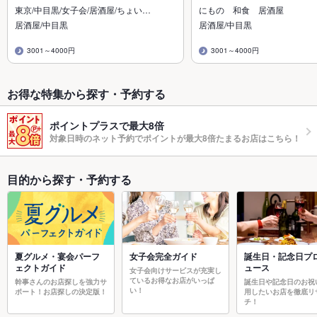
東京/中目黒/女子会/居酒屋/ちょい…
にもの 和食 居酒屋
居酒屋/中目黒
居酒屋/中目黒
3001～4000円
3001～4000円
お得な特集から探す・予約する
ポイントプラスで最大8倍
対象日時のネット予約でポイントが最大8倍たまるお店はこちら！
目的から探す・予約する
夏グルメ・宴会パーフ
女子会完全ガイド
誕生日・記念日プ
ェクトガイド
ュース
女子会向けサービスが充実し
ているお得なお店がいっぱ
幹事さんのお店探しを強力サ
誕生日や記念日のお祝
い！
ポート！お店探しの決定版！
用したいお店を徹底リ
チ！