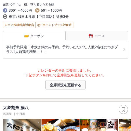
創業40年「なゝ樹」/落ち着いた和食処
3001～4000円
501～1000円
東京ﾒﾄﾛ日比谷線【中目黒駅】徒歩3分
口コミ投稿特典対象店
ポイントプラス対象店
クーポン
コース
事前予約限定！水炊き鍋のみ予約。予約いただいた 人数2名様につきプ
ラス1人前鶏肉増量！！！
カレンダーの更新に失敗しました。
下記ボタンを押して空席状況を更新してください。
空席状況を更新する
大衆割烹 藤八
居酒屋
中目黒