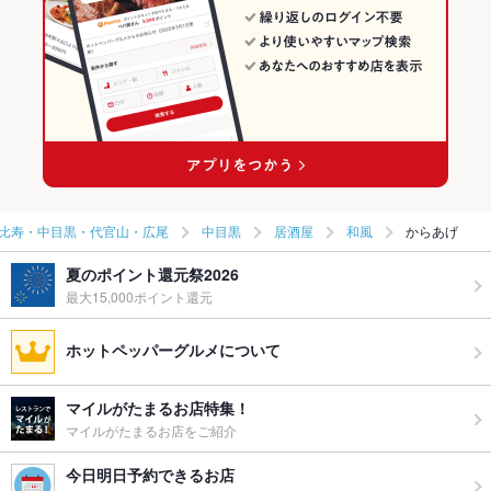
比寿・中目黒・代官山・広尾
中目黒
居酒屋
和風
からあげ
夏のポイント還元祭2026
最大15,000ポイント還元
ホットペッパーグルメについて
マイルがたまるお店特集！
マイルがたまるお店をご紹介
今日明日予約できるお店