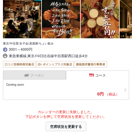
東京/中目黒/女子会/居酒屋/ちょい飲み
3001～4000円
東急東横線,東京ﾒﾄﾛ日比谷線中目黒駅西口徒歩4分
口コミ投稿特典対象店
ポイントプラス対象店
適格請求書発行事業者
クーポン
コース
Coming soon
0円
（税込）
カレンダーの更新に失敗しました。
下記ボタンを押して空席状況を更新してください。
空席状況を更新する