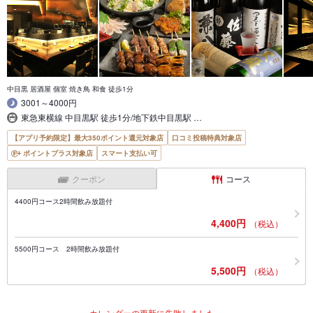
中目黒 居酒屋 個室 焼き鳥 和食 徒歩1分
3001～4000円
東急東横線 中目黒駅 徒歩1分/地下鉄中目黒駅 …
【アプリ予約限定】最大350ポイント還元対象店
口コミ投稿特典対象店
ポイントプラス対象店
スマート支払い可
クーポン
コース
4400円コース2時間飲み放題付
4,400円
（税込）
5500円コース 2時間飲み放題付
5,500円
（税込）
カレンダーの更新に失敗しました。