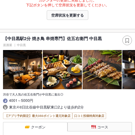
下記ボタンを押して空席状況を更新してください。
空席状況を更新する
【中目黒駅2分 焼き鳥 串焼専門】佐五右衛門 中目黒
居酒屋
中目黒
渋谷で大人気の佐五右衛門が中目黒に進出◎
4001～5000円
東京ﾒﾄﾛ日比谷線中目黒駅東口2より徒歩約2分
【アプリ予約限定】最大350ポイント還元対象店
口コミ投稿特典対象店
クーポン
コース