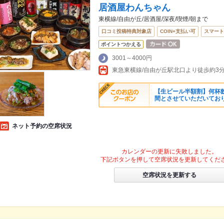
居酒屋わんちゃん
東横線/自由が丘/居酒屋/深夜/喫煙/朝まで
口コミ投稿特典対象店
COIN+支払い可
スマート
ポイントつかえる
3001～4000円
【生ビール半額割】何杯飲
間とさせていただいてお
ネット予約の空席状況
カレンダーの更新に失敗しました。
下記ボタンを押して空席状況を更新してくだ
空席状況を更新する