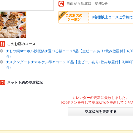
自由が丘駅北口 徒歩1分
8名様以上コースご予約で
このお店のコース
★もつ鍋or牛ホル鉄板鍋★選べる鍋コース9品【生ビールあり♪飲み放題付】4,000円
円）
★スタンダード★マルケン得々コース10品【生ビールあり♪飲み放題付】3,000円（
円）
ネット予約の空席状況
カレンダーの更新に失敗しました。
下記ボタンを押して空席状況を更新してくだ
空席状況を更新する