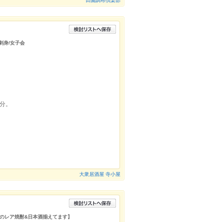
田園調布倶楽部
刺身/女子会
分。
大衆居酒屋 寺小屋
のレア焼酎&日本酒揃えてます】