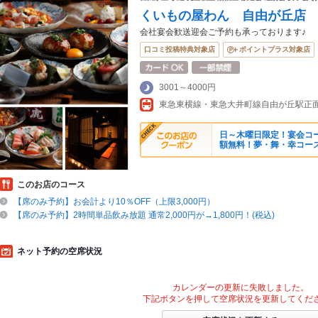
くいもの屋わん 自由が丘店
会社宴会歓送迎会ご予約も承っております♪
口コミ投稿特典対象店
ポイントプラス対象店
3001～4000円
東急東横線・東急大井町線自由が丘駅正
日～木曜日限定！宴会コ
額無料！夢・舞・幸コー
このお店のコース
【席のみ予約】お会計より10％OFF（上限3,000円）
【席のみ予約】2時間単品飲み放題 通常2,000円が→1,800円！(税込)
ネット予約の空席状況
カレンダーの更新に失敗しました。
下記ボタンを押して空席状況を更新してくだ