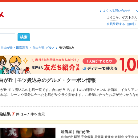
よくある問い合わせ
ようこそ、
さん
ゲスト
会員登録する（無料）
自由が丘・田園調布
自由が丘 グルメ
モツ煮込み
由が丘 | モツ煮込みのグルメ・クーポン情報
由が丘 モツ煮込みのお店一覧です。自由が丘でおすすめの料理ジャンル
居酒屋
、
イタリアン
すれば、シーンや気分に合ったお店がサクサク探せます。ご希望に合ったお店が見つからな
してみてください。ホットペッパーグルメなら、お得なクーポンはもちろん、こだわりメニ
料理など、お店の最新情報をご紹介しているので安心！24時間使える簡単便利なネット予約
、会社の宴会にも、デートやパーティーにもお得に便利にホットペッパーグルメをご利用く
7
索結果
件
1～7
件を表示
居酒屋｜自由が丘
自由が丘 駅近 完全個室 居酒屋 歓迎会 送別会 女子会 