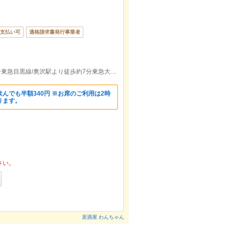
支払い可
適格請求書発行事業者
東急東横線/自由が丘駅北口より徒歩約3分東急目黒線/奥沢駅より徒歩約7分東急大井町線/緑が丘駅より徒歩約13分
んでも半額340円 ※お席のご利用は2時
ります。
さい。
居酒屋 わんちゃん