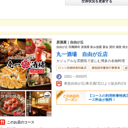
空席状況を更新する
居酒屋｜自由が丘
自由が丘 田園調布 居酒屋 飲み放題 宴会 貸切 個室 焼
丸一酒場 自由が丘店
カジュアルな雰囲気で楽しむ博多の名物料理
口コミ投稿特典対象店
適格請求書発行事業者
ポ
2001～3000円
東急自由が丘(東京)駅北口より徒歩約2分
【コースの利用幹事特典
ース料金が無料！
このお店のコース