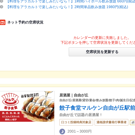
【料理をアラカルトで楽しみたいなら！】1時間ハイボール飲み放題 660円(税込
【料理をアラカルトで楽しみたいなら！】2時間単品飲み放題 1980円(税込)
ネット予約の空席状況
カレンダーの更新に失敗しました。
下記ボタンを押して空席状況を更新してくだ
空席状況を更新する
居酒屋｜自由が丘
自由が丘/居酒屋/貸切/宴会/飲み放題/餃子/肉/誕生日/記
餃子食堂マルケン自由が丘駅
自由が丘で話題の居酒屋！
口コミ投稿特典対象店
適格請求書発行事業者
ポ
2001～3000円