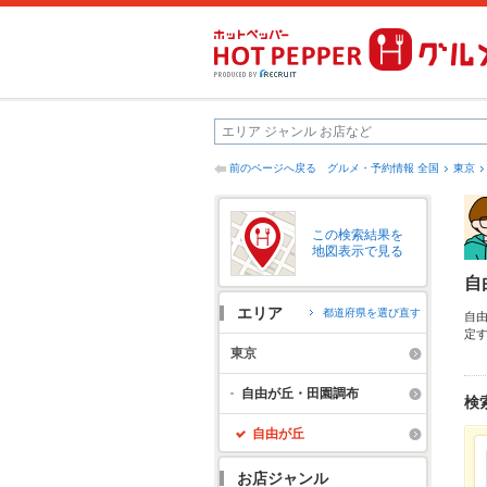
前のページへ戻る
グルメ・予約情報 全国
東京
この検索結果を
地図表示で見る
自
エリア
都道府県を選び直す
自
定
ク
東京
め
も
自由が丘・田園調布
検
自由が丘
お店ジャンル