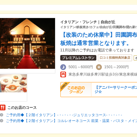
イタリアン・フレンチ｜自由が丘
イタリアン/鉄板焼き/カフェ/自由が丘/田園調布/隠れ家/
【改装のため休業中】田園調布
板焼は通常営業となります。
11月以降のご予約はお電話で承っております
口コミ投稿特典対象店
5001～6000円
1501～2000円
東急多摩川線多摩川駅徒歩3分/東急東横
【アニバーサリークーポ
ジ☆
このお店のコース
ご予約用◆【２階イタリアン】-・-・-・-ジュリエッタコース-・-・-・-
ご予約用◆【２階イタリアン】コルレオーネコース 前菜・温菜・パスタ・メ