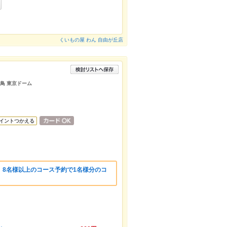
くいもの屋 わん 自由が丘店
き鳥 東京ドーム
イントつかえる
】8名様以上のコース予約で1名様分のコ