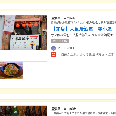
居酒屋｜自由が丘
自由が丘/居酒屋/コスパ/ちょい飲み/ひとり飲み/唐揚げ/
【閉店】大衆居酒屋 寺小屋
サク飲み◎お一人様大歓迎の拘り大衆酒場★
2001～3000円
「自由が丘駅」より学園通り方面へ徒歩3
居酒屋｜自由が丘
【自由が丘で朝まで飲める創作居酒屋・深夜食堂・全国