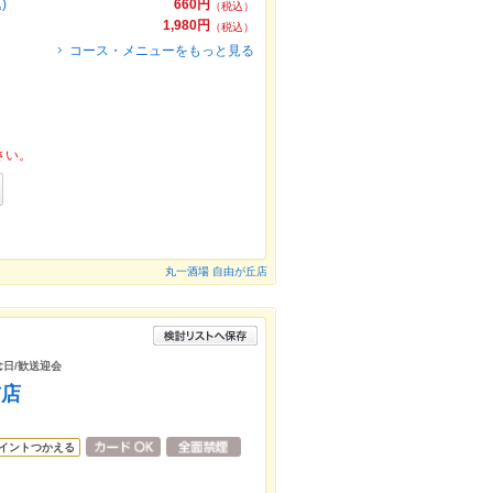
)
660円
（税込）
1,980円
（税込）
コース・メニューをもっと見る
さい。
丸一酒場 自由が丘店
念日/歓送迎会
前店
イントつかえる