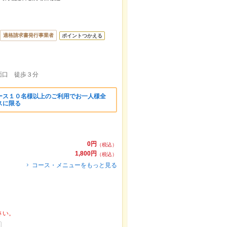
適格請求書発行事業者
ポイントつかえる
面口 徒歩３分
ース１０名様以上のご利用でお一人様全
スに限る
0円
（税込）
1,800円
（税込）
コース・メニューをもっと見る
さい。