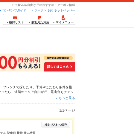
モツ煮込み/自由が丘のおすすめ・クーポン情報
コンテンツガイド
クーポン 予約 ホットペッパー
検討リスト
最近見たお店
マイメニュー
・フレンチ
で探したり、予算やこだわり条件を指
かったら、近隣のエリア
自由が丘
、
尾山台
もチェッ
ュー
からあげ
、
リゾット
、
お茶漬け
や季節のおすす
もっと見る
が使えるお店も拡大中です。友達どうしの飲み会に
ださい。
1/1ページ
おでん 記念日 接待 飲み放題