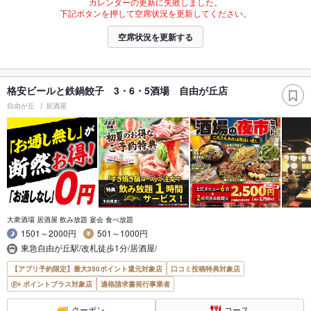
カレンダーの更新に失敗しました。
下記ボタンを押して空席状況を更新してください。
空席状況を更新する
格安ビールと鉄鍋餃子 3・6・5酒場 自由が丘店
自由が丘
居酒屋
大衆酒場 居酒屋 飲み放題 宴会 食べ放題
1501～2000円
501～1000円
東急自由が丘駅/改札徒歩1分/居酒屋/
【アプリ予約限定】最大350ポイント還元対象店
口コミ投稿特典対象店
ポイントプラス対象店
適格請求書発行事業者
クーポン
コース