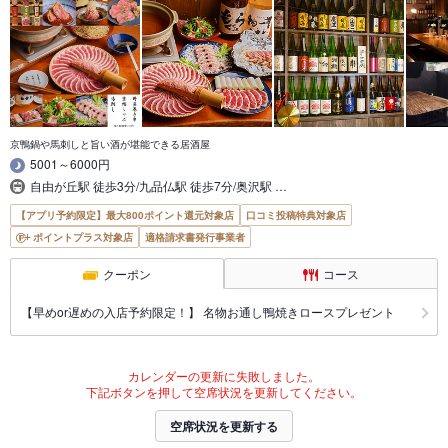
京鴨鍋や馬刺しと旨い酒が堪能できる居酒屋
5001～6000円
自由が丘駅 徒歩3分/九品仏駅 徒歩7分/奥沢駅 …
【アプリ予約限定】最大800ポイント還元対象店
口コミ投稿特典対象店
ポイントプラス対象店
適格請求書発行事業者
クーポン
コース
【早めor遅めの入店予約限定！】 名物お通し鴨焼きロースプレゼント
カレンダーの更新に失敗しました。
下記ボタンを押して空席状況を更新してください。
空席状況を更新する