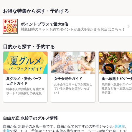
お得な特集から探す・予約する
ポイントプラスで最大8倍
対象日時のネット予約でポイントが最大8倍たまるお店はこちら！
目的から探す・予約する
夏グルメ・宴会パーフ
女子会完全ガイド
食べ放題ナビゲー
ェクトガイド
女子会向けサービスが充実し
焼肉食べ放題やスイー
ているお得なお店がいっぱ
放題など食べ放題お店
幹事さんのお店探しを強力サ
い！
決定版！
ポート！お店探しの決定版！
自由が丘 水餃子のグルメ情報
自由が丘 水餃子のお店一覧です。自由が丘でおすすめの料理ジャンル
居酒屋
、
中華
で探したり、予算やこだわり条件を指定すれば、シーンや気分に合ったお