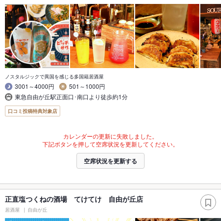
ノスタルジックで異国を感じる多国籍居酒屋
3001～4000円
501～1000円
東急自由が丘駅正面口･南口より徒歩約1分
口コミ投稿特典対象店
カレンダーの更新に失敗しました。
下記ボタンを押して空席状況を更新してください。
空席状況を更新する
正直塩つくねの酒場 てけてけ 自由が丘店
居酒屋
自由が丘