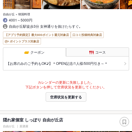
自由が丘 × 韓国料理
4001～5000円
自由が丘駅徒歩3分 女神通りを抜けたらすぐ｡
【アプリ予約限定】最大800ポイント還元対象店
口コミ投稿特典対象店
ポイントプラス対象店
クーポン
コース
【お席のみのご予約もOK♪】＊OPEN記念/1人様/500円引き～＊
カレンダーの更新に失敗しました。
下記ボタンを押して空席状況を更新してください。
空席状況を更新する
隠れ家個室 しっぽり 自由が丘店
自由が丘
居酒屋