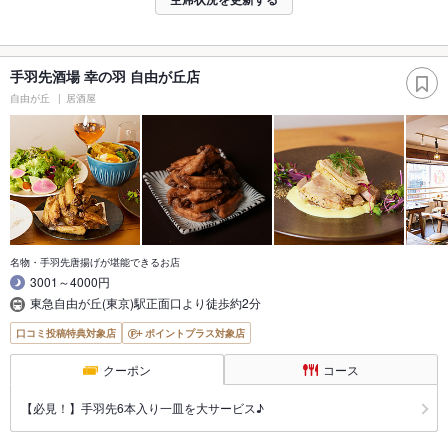
手羽先酒場 幸の羽 自由が丘店
自由が丘
居酒屋
名物・手羽先唐揚げが堪能できるお店
3001～4000円
東急自由が丘(東京)駅正面口より徒歩約2分
口コミ投稿特典対象店
ポイントプラス対象店
クーポン
コース
【必見！】手羽先6本入り一皿を大サービス♪