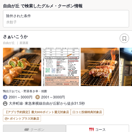
自由が丘 で検索したグルメ・クーポン情報
除外された条件
水餃子
さぁいこうか
自由が丘
居酒屋
鴨出汁おでん・野菜巻き串・焼酎
2001～3000円
2001～3000円
大井町線･東急東横線自由が丘駅から徒歩31.5秒
【アプリ予約限定】最大800ポイント還元対象店
口コミ投稿特典対象店
ポイントプラス対象店
クーポン
コース