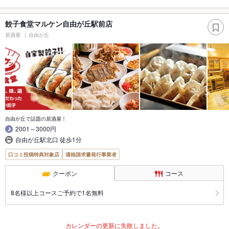
餃子食堂マルケン自由が丘駅前店
居酒屋
自由が丘
自由が丘で話題の居酒屋！
2001～3000円
自由が丘駅北口 徒歩1分
口コミ投稿特典対象店
適格請求書発行事業者
クーポン
コース
8名様以上コースご予約で1名無料
カレンダーの更新に失敗しました。