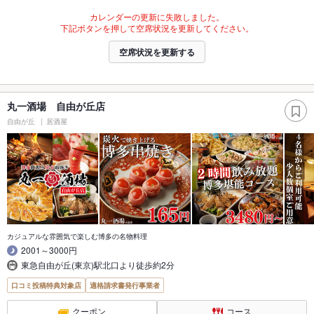
カレンダーの更新に失敗しました。
下記ボタンを押して空席状況を更新してください。
空席状況を更新する
丸一酒場 自由が丘店
自由が丘
居酒屋
カジュアルな雰囲気で楽しむ博多の名物料理
2001～3000円
東急自由が丘(東京)駅北口より徒歩約2分
口コミ投稿特典対象店
適格請求書発行事業者
クーポン
コース