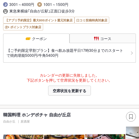
3001～4000円
1001～1500円
東急東横線｢自由が丘駅｣正面口徒歩3分
【アプリ予約限定】最大800ポイント還元対象店
口コミ投稿特典対象店
ポイントプラス対象店
クーポン
コース
【ご予約限定早割プラン】食べ飲み放題平日17時30分までのスタート
で焼肉堪能5000円/牛角5400円
カレンダーの更新に失敗しました。
下記ボタンを押して空席状況を更新してください。
空席状況を更新する
韓国料理 ホンデポチャ 自由が丘店
自由が丘
居酒屋