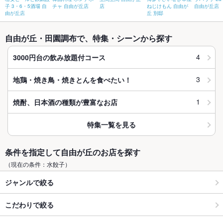
子 3・6・5酒場 自
チャ 自由が丘店
店
ねじけもん 自由が
自由が丘店
由が丘店
丘 別邸
自由が丘・田園調布で、特集・シーンから探す
4
3000円台の飲み放題付コース
3
地鶏・焼き鳥・焼きとんを食べたい！
1
焼酎、日本酒の種類が豊富なお店
特集一覧を見る
条件を指定して自由が丘のお店を探す
（現在の条件：水餃子）
ジャンルで絞る
こだわりで絞る