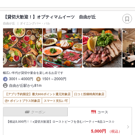
【貸切大歓迎！】オプティマムイーツ 自由が丘
自由が丘
ダイニングバー・バル
幅広い年代が貸切や宴会を楽しめるお店です
3001～4000円
1501～2000円
自由が丘駅から81m
【アプリ予約限定】最大800ポイント還元対象店
口コミ投稿特典対象店
ポイントプラス対象店
スマート支払い可
クーポン
コース
【税込5,000円！！※貸切大歓迎】ローストビーフを含むパーティー8品コース☆
5,000円
（税込）