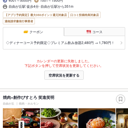
4001～5000円
1001～1500円
自由が丘駅 徒歩4分･自由が丘駅から351m
【アプリ予約限定】最大350ポイント還元対象店
口コミ投稿特典対象店
適格請求書発行事業者
クーポン
コース
◇ディナーコース予約限定◇プレミアム飲み放題2,480円 → 1,780円！
カレンダーの更新に失敗しました。
下記ボタンを押して空席状況を更新してください。
空席状況を更新する
焼肉×創作びすとろ 笑進笑明
自由が丘
焼肉・ホルモン