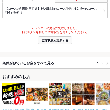
【コースの利用幹事特典】8名様以上のコース予約で1名様分のコース
料金が無料！
カレンダーの更新に失敗しました。
下記ボタンを押して空席状況を更新してください。
空席状況を更新する
506
条件が似ているお店をすべて見る
おすすめのお店
格安ビールと鉄鍋餃
韓国料理 ホンデポ
土間土間 自由が丘
博多やさい巻き串屋
ラパウザ La 