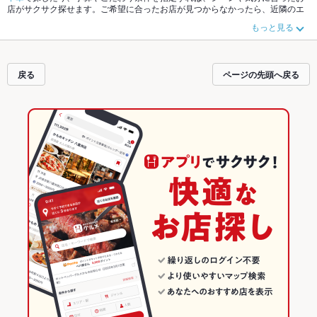
店がサクサク探せます。ご希望に合ったお店が見つからなかったら、近隣のエ
リア
自由が丘
、
奥沢
、
九品仏
もチェックしてみてください。ホットペッパーグ
もっと見る
ルメなら、お得なクーポンはもちろん、こだわりメニュー
からあげ
、
リゾッ
ト
、
お茶漬け
や季節のおすすめ料理など、お店の最新情報をご紹介しているの
で安心！24時間使える簡単便利なネット予約が使えるお店も拡大中です。友達
どうしの飲み会にも、会社の宴会にも、デートやパーティーにもお得に便利に
戻る
ページの先頭へ戻る
ホットペッパーグルメをご利用ください。