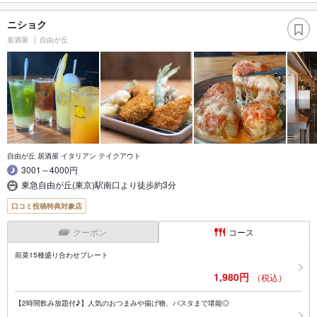
ニショク
居酒屋
自由が丘
自由が丘 居酒屋 イタリアン テイクアウト
3001～4000円
東急自由が丘(東京)駅南口より徒歩約3分
口コミ投稿特典対象店
クーポン
コース
前菜15種盛り合わせプレート
1,980円
（税込）
【2時間飲み放題付♪】人気のおつまみや揚げ物、パスタまで堪能◎