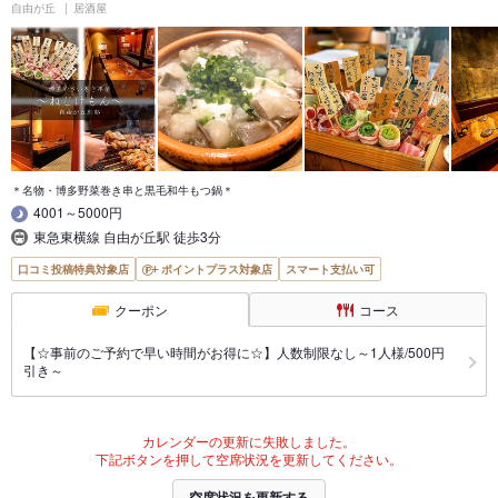
自由が丘
居酒屋
＊名物・博多野菜巻き串と黒毛和牛もつ鍋＊
4001～5000円
東急東横線 自由が丘駅 徒歩3分
口コミ投稿特典対象店
ポイントプラス対象店
スマート支払い可
クーポン
コース
【☆事前のご予約で早い時間がお得に☆】人数制限なし～1人様/500円
引き～
カレンダーの更新に失敗しました。
下記ボタンを押して空席状況を更新してください。
空席状況を更新する