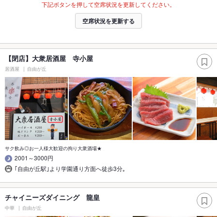
下記ボタンを押して空席状況を更新してください。
空席状況を更新する
【閉店】大衆居酒屋 寺小屋
居酒屋
自由が丘
サク飲み◎お一人様大歓迎の拘り大衆酒場★
2001～3000円
｢自由が丘駅｣より学園通り方面へ徒歩3分｡
チャイニーズダイニング 龍皇
中華
自由が丘