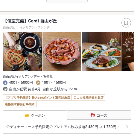
【個室完備】Cerdi 自由が丘
自由が丘
イタリアン・フレンチ
自由が丘/イタリアン／デート/居酒屋
4001～5000円
1001～1500円
自由が丘駅 徒歩4分･自由が丘駅から351m
【アプリ予約限定】最大350ポイント還元対象店
口コミ投稿特典対象店
適格請求書発行事業者
クーポン
コース
◇ディナーコース予約限定◇プレミアム飲み放題2,480円 → 1,780円！