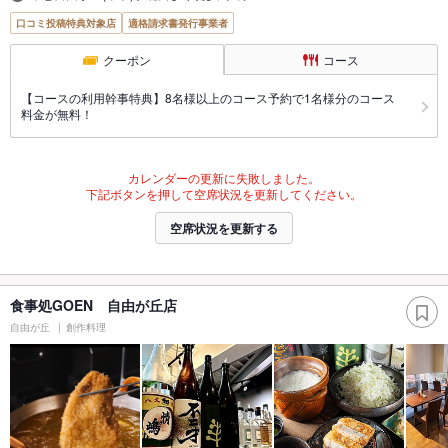
口コミ投稿特典対象店
適格請求書発行事業者
クーポン
コース
【コースの利用幹事特典】8名様以上のコース予約で1名様分のコース
料金が無料！
カレンダーの更新に失敗しました。
下記ボタンを押して空席状況を更新してください。
空席状況を更新する
食事処GOEN 自由が丘店
自由が丘
創作料理