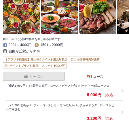
幅広い年代が貸切や宴会を楽しめるお店です
3001～4000円
1501～2000円
自由が丘駅から81m
【アプリ予約限定】最大800ポイント還元対象店
口コミ投稿特典対象店
ポイントプラス対象店
スマート支払い可
クーポン
コース
【税込5,000円！！※貸切大歓迎】ローストビーフを含むパーティー8品コース☆
5,000円
（税込）
【￥3,200/全8品パーティーコース】サーモンのカルパッチョやサラダ、ローストビ
ーフを含む
3,200円
（税込）