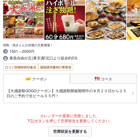
焼鳥・焼きとんが自慢の大衆酒場！
1501～2000円
東急自由が丘(東京)駅北口より徒歩約2分
口コミ投稿特典対象店
適格請求書発行事業者
クーポン
コース
【大感謝祭GOGOクーポン】大感謝祭開催期間中の８月２０日から２５
日のご予約で生ビール５５円！
カレンダーの更新に失敗しました。
下記ボタンを押して空席状況を更新してください。
空席状況を更新する