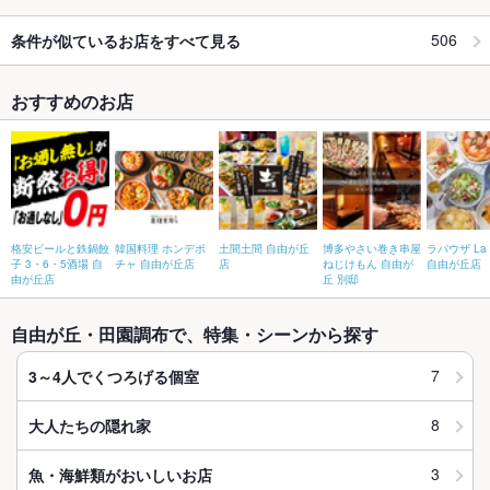
506
条件が似ているお店をすべて見る
おすすめのお店
格安ビールと鉄鍋餃
韓国料理 ホンデポ
土間土間 自由が丘
博多やさい巻き串屋
ラパウザ La 
子 3・6・5酒場 自
チャ 自由が丘店
店
ねじけもん 自由が
自由が丘店
由が丘店
丘 別邸
自由が丘・田園調布で、特集・シーンから探す
7
3～4人でくつろげる個室
8
大人たちの隠れ家
3
魚・海鮮類がおいしいお店