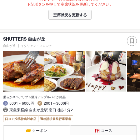
下記ボタンを押して空席状況を更新してください。
空席状況を更新する
SHUTTERS 自由が丘
自由が丘
イタリアン・フレンチ
柔らかスペアリブ＆温冷アップルパイが絶品
5001～6000円
2001～3000円
東急東横線 自由が丘駅 南口 徒歩1分♪
口コミ投稿特典対象店
適格請求書発行事業者
クーポン
コース