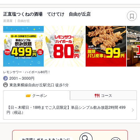
正直塩つくねの酒場 てけてけ 自由が丘店
居酒屋
自由が丘
レモンサワー・ハイボール80円！
2001～3000円
東急東横線自由が丘駅北口 徒歩1分
クーポン
コース
【日～木曜日・18時までご入店限定】単品シンプル飲み放題2時間 499
円（税込）