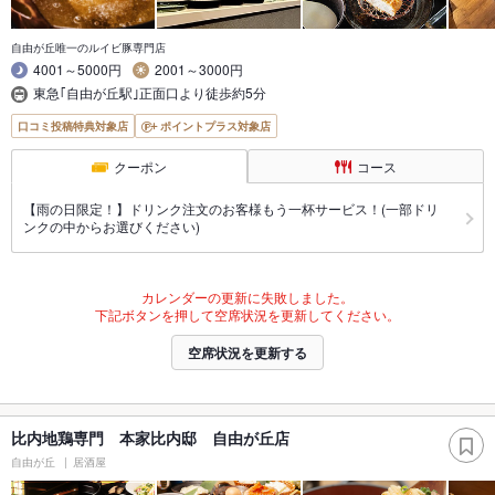
自由が丘唯一のルイビ豚専門店
4001～5000円
2001～3000円
東急｢自由が丘駅｣正面口より徒歩約5分
口コミ投稿特典対象店
ポイントプラス対象店
クーポン
コース
【雨の日限定！】ドリンク注文のお客様もう一杯サービス！(一部ドリ
ンクの中からお選びください)
カレンダーの更新に失敗しました。
下記ボタンを押して空席状況を更新してください。
空席状況を更新する
比内地鶏専門 本家比内邸 自由が丘店
自由が丘
居酒屋