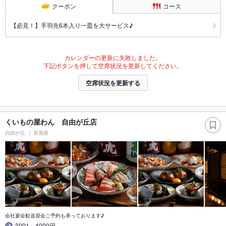
クーポン
コース
【必見！】手羽先6本入り一皿を大サービス♪
カレンダーの更新に失敗しました。
下記ボタンを押して空席状況を更新してください。
空席状況を更新する
くいもの屋わん 自由が丘店
自由が丘
居酒屋
会社宴会歓送迎会ご予約も承っております♪
3001～4000円