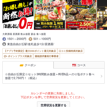
大衆酒場 居酒屋 飲み放題 宴会 食べ放題
1501～2000円
501～1000円
東急自由が丘駅/改札徒歩1分/居酒屋/
【アプリ予約限定】最大350ポイント還元対象店
口コミ投稿特典対象店
ポイントプラス対象店
適格請求書発行事業者
クーポン
コース
☆自由が丘限定☆セット3時間飲み放題＋料理6品＋のり塩ポテト食べ
放題で2,750円！（税込）
カレンダーの更新に失敗しました。
下記ボタンを押して空席状況を更新してください。
空席状況を更新する