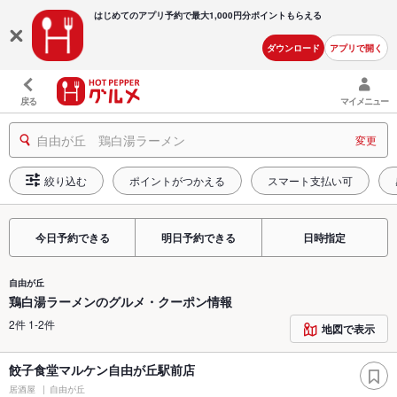
はじめてのアプリ予約で最大
1,000円分ポイントもらえる
ダウンロード
アプリで開く
戻る
マイメニュー
自由が丘 鶏白湯ラーメン
変更
絞り込む
ポイントがつかえる
スマート支払い可
今日予約できる
明日予約できる
日時指定
自由が丘
鶏白湯ラーメンのグルメ・クーポン情報
2件 1-2件
地図で表示
餃子食堂マルケン自由が丘駅前店
居酒屋
自由が丘