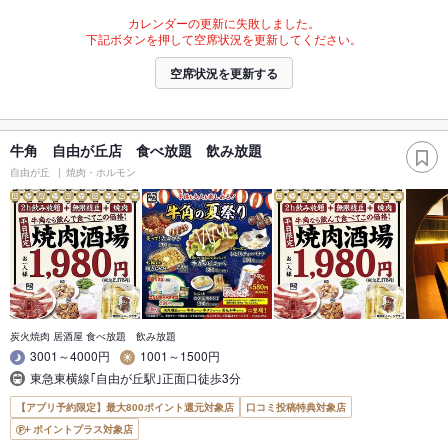
カレンダーの更新に失敗しました。
下記ボタンを押して空席状況を更新してください。
空席状況を更新する
牛角 自由が丘店 食べ放題 飲み放題
自由が丘
焼肉・ホルモン
炭火焼肉 居酒屋 食べ放題 飲み放題
3001～4000円
1001～1500円
東急東横線｢自由が丘駅｣正面口徒歩3分
【アプリ予約限定】最大800ポイント還元対象店
口コミ投稿特典対象店
ポイントプラス対象店