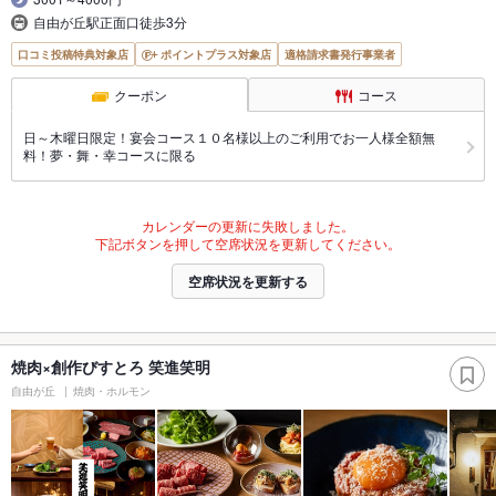
自由が丘駅正面口徒歩3分
口コミ投稿特典対象店
ポイントプラス対象店
適格請求書発行事業者
クーポン
コース
日～木曜日限定！宴会コース１０名様以上のご利用でお一人様全額無
料！夢・舞・幸コースに限る
カレンダーの更新に失敗しました。
下記ボタンを押して空席状況を更新してください。
空席状況を更新する
焼肉×創作びすとろ 笑進笑明
自由が丘
焼肉・ホルモン