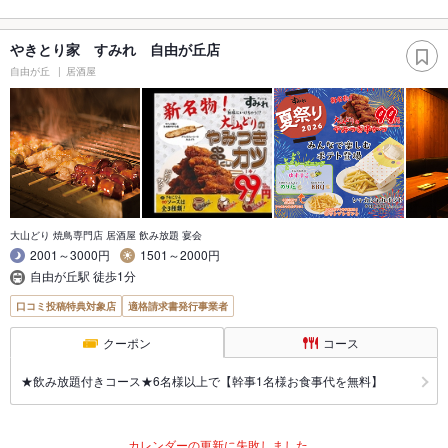
やきとり家 すみれ 自由が丘店
自由が丘
居酒屋
大山どり 焼鳥専門店 居酒屋 飲み放題 宴会
2001～3000円
1501～2000円
自由が丘駅 徒歩1分
口コミ投稿特典対象店
適格請求書発行事業者
クーポン
コース
★飲み放題付きコース★6名様以上で【幹事1名様お食事代を無料】
カレンダーの更新に失敗しました。