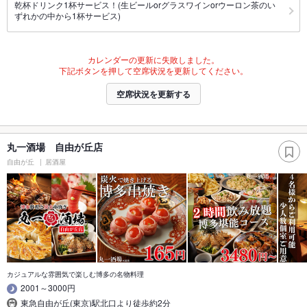
乾杯ドリンク1杯サービス！(生ビールorグラスワインorウーロン茶のい
ずれかの中から1杯サービス)
カレンダーの更新に失敗しました。
下記ボタンを押して空席状況を更新してください。
空席状況を更新する
丸一酒場 自由が丘店
自由が丘
居酒屋
カジュアルな雰囲気で楽しむ博多の名物料理
2001～3000円
東急自由が丘(東京)駅北口より徒歩約2分