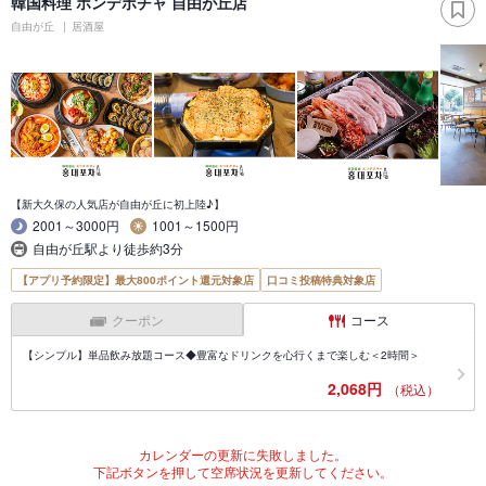
韓国料理 ホンデポチャ 自由が丘店
自由が丘
居酒屋
【新大久保の人気店が自由が丘に初上陸♪】
2001～3000円
1001～1500円
自由が丘駅より徒歩約3分
【アプリ予約限定】最大800ポイント還元対象店
口コミ投稿特典対象店
クーポン
コース
【シンプル】単品飲み放題コース◆豊富なドリンクを心行くまで楽しむ＜2時間＞
2,068円
（税込）
カレンダーの更新に失敗しました。
下記ボタンを押して空席状況を更新してください。