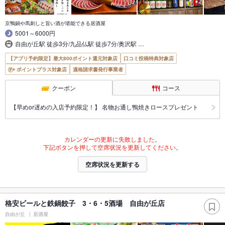
京鴨鍋や馬刺しと旨い酒が堪能できる居酒屋
5001～6000円
自由が丘駅 徒歩3分/九品仏駅 徒歩7分/奥沢駅 …
【アプリ予約限定】最大800ポイント還元対象店
口コミ投稿特典対象店
ポイントプラス対象店
適格請求書発行事業者
クーポン
コース
【早めor遅めの入店予約限定！】 名物お通し鴨焼きロースプレゼント
カレンダーの更新に失敗しました。
下記ボタンを押して空席状況を更新してください。
空席状況を更新する
格安ビールと鉄鍋餃子 3・6・5酒場 自由が丘店
自由が丘
居酒屋