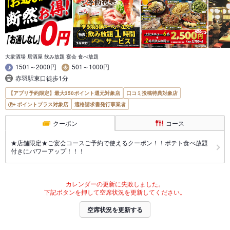
大衆酒場 居酒屋 飲み放題 宴会 食べ放題
1501～2000円
501～1000円
赤羽駅東口徒歩1分
【アプリ予約限定】最大350ポイント還元対象店
口コミ投稿特典対象店
ポイントプラス対象店
適格請求書発行事業者
クーポン
コース
★店舗限定★ご宴会コースご予約で使えるクーポン！！ポテト食べ放題
付きにパワーアップ！！！
カレンダーの更新に失敗しました。
下記ボタンを押して空席状況を更新してください。
空席状況を更新する