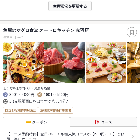
空席状況を更新する
魚屋のマグロ食堂 オートロキッチン 赤羽店
居酒屋
赤羽
まぐろ料理専門バル・海鮮居酒屋
3001～4000円
1001～1500円
JR赤羽駅西口を出てすぐ!徒歩1分♪
口コミ投稿特典対象店
適格請求書発行事業者
クーポン
コース
【コース予約特典】全日OK！！各種人気コースが【500円OFF 】でお
得に楽しめます☆