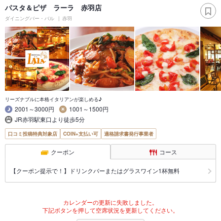
パスタ＆ピザ ラーラ 赤羽店
ダイニングバー・バル
赤羽
リーズナブルに本格イタリアンが楽しめる♪
2001～3000円
1001～1500円
JR赤羽駅東口より徒歩5分
口コミ投稿特典対象店
COIN+支払い可
適格請求書発行事業者
クーポン
コース
【クーポン提示で！】ドリンクバーまたはグラスワイン1杯無料
カレンダーの更新に失敗しました。
下記ボタンを押して空席状況を更新してください。