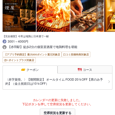
【完全個室】今宵は地鶏と日本酒で一献
3001～4000円
【赤羽駅】徒歩2分の個室居酒屋で地鶏料理を堪能
【アプリ予約限定】最大800ポイント還元対象店
口コミ投稿特典対象店
ポイントプラス対象店
クーポン
コース
〈赤字覚悟。〉【期間限定】 オールタイム FOOD 20％OFF【席のみ予
約】（金土祝前日は10％OFF）
カレンダーの更新に失敗しました。
下記ボタンを押して空席状況を更新してください。
空席状況を更新する