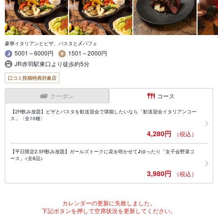
豪華イタリアンとピザ、パスタと〆パフェ
5001～6000円
1501～2000円
JR赤羽駅東口より徒歩約5分
口コミ投稿特典対象店
クーポン
コース
【2H飲み放題】ピザとパスタを歓送迎会で堪能したいなら「歓送迎会イタリアンコー
ス」〈全10種〉
4,280円
（税込）
【平日限定2.5H飲み放題】ガールズトークに花を咲かせて♪ゆったり「女子会野菜コ
ース」<全8品>
3,980円
（税込）
カレンダーの更新に失敗しました。
下記ボタンを押して空席状況を更新してください。