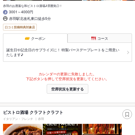
赤羽のお洒落な和ビストロ酒場♪雰囲気◎！
3001～4000円
赤羽駅北改札東口徒歩5分
口コミ投稿特典対象店
クーポン
コース
誕生日や記念日のサプライズに！ 特製バースデープレートをご用意い
たします♪
カレンダーの更新に失敗しました。
下記ボタンを押して空席状況を更新してください。
空席状況を更新する
ビストロ酒場 クラフトクラフト
イタリアン・フレンチ
赤羽