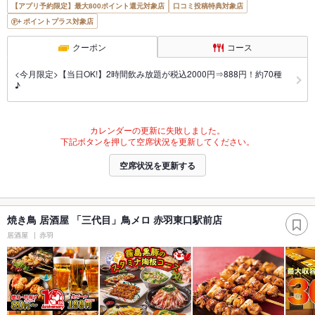
【アプリ予約限定】最大800ポイント還元対象店
口コミ投稿特典対象店
ポイントプラス対象店
クーポン
コース
<今月限定>【当日OK!】2時間飲み放題が税込2000円⇒888円！約70種
♪
カレンダーの更新に失敗しました。
下記ボタンを押して空席状況を更新してください。
空席状況を更新する
焼き鳥 居酒屋 「三代目」鳥メロ 赤羽東口駅前店
居酒屋
赤羽