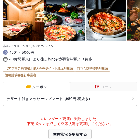
赤羽/イタリアン/ピザ/パスタ/ワイン
4001～5000円
JR赤羽駅東口より徒歩約5分/赤羽岩淵駅より徒歩…
【アプリ予約限定】最大800ポイント還元対象店
口コミ投稿特典対象店
適格請求書発行事業者
クーポン
コース
デザート付きメッセージプレート1,980円(税抜き)
カレンダーの更新に失敗しました。
下記ボタンを押して空席状況を更新してください。
空席状況を更新する