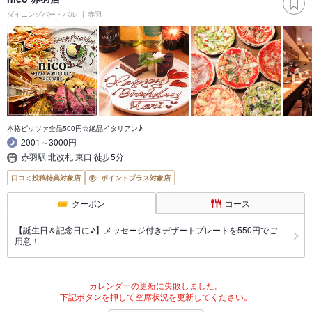
ダイニングバー・バル
赤羽
本格ピッツァ全品500円☆絶品イタリアン♪
2001～3000円
赤羽駅 北改札 東口 徒歩5分
口コミ投稿特典対象店
ポイントプラス対象店
クーポン
コース
【誕生日＆記念日に♪】メッセージ付きデザートプレートを550円でご
用意！
カレンダーの更新に失敗しました。
下記ボタンを押して空席状況を更新してください。