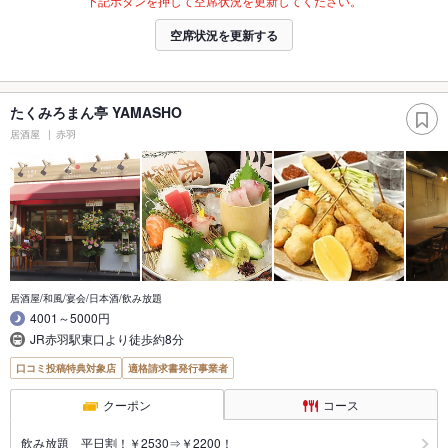
下記ボタンを押して空席状況を更新してください。
空席状況を更新する
たくみろまん亭 YAMASHO
居酒屋
赤羽
居酒屋/和風/宴会/日本酒/飲み放題
4001～5000円
JR赤羽駅東口より徒歩約8分
口コミ投稿特典対象店
適格請求書発行事業者
クーポン
コース
飲み放題 平日割！￥2530⇒￥2200！