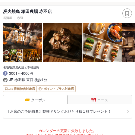
炭火焼鳥 塚田農場 赤羽店
居酒屋
赤羽
名物地鶏炭火焼と本格焼鳥
3001～4000円
JR 赤羽駅 東口 徒歩1分
口コミ投稿特典対象店
ポイントプラス対象店
クーポン
コース
【お席のご予約特典】乾杯ドリンクおひとり様１杯プレゼント！
カレンダーの更新に失敗しました。