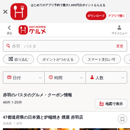
はじめてのアプリ予約で最大
1,000円分ポイントもらえる
ダウンロード
アプリで開く
戻る
マイメニュー
赤羽 パスタ
変更
絞り込む
ポイントがつかえる
スマート支払い可
日付
時間
人数
赤羽のパスタのグルメ・クーポン情報
46件 1-20件
地図で表示
47都道府県の日本酒と炉端焼き 煙屋 赤羽店
居酒屋
赤羽