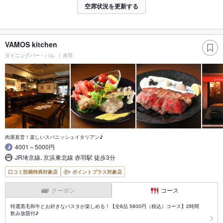
空席状況を更新する
VAMOS kitchen
ダイニングバー・バル
赤羽
肉屋直営！楽しいスパニッシュイタリアン♪
4001～5000円
JR埼京線､京浜東北線 赤羽駅 徒歩3分
口コミ投稿特典対象店
ポイントプラス対象店
クーポン
コース
特選黒毛和牛とお好きなパスタが楽しめる！【全8品 5800円（税込）コース】2時間
飲み放題付♪