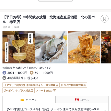
【平日お得】3時間飲み放題 北海道産直居酒屋 北の国バ
ル 赤羽店
居酒屋
赤羽
熟成蝦夷鹿,知床牛,産直鮮魚とこぼれワイン
3001～4000円
501～1000円
JR赤羽駅 東口 徒歩4分
【アプリ予約限定】最大800ポイント還元対象店
口コミ投稿特典対象店
ポイントプラス対象店
スマート支払い可
クーポン
コース
【5000円以上コース＆平日限定】クーポン使用で飲み放題2時間→3時