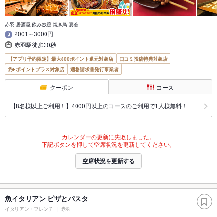
赤羽 居酒屋 飲み放題 焼き鳥 宴会
2001～3000円
赤羽駅徒歩30秒
【アプリ予約限定】最大800ポイント還元対象店
口コミ投稿特典対象店
ポイントプラス対象店
適格請求書発行事業者
クーポン
コース
【8名様以上ご利用！】4000円以上のコースのご利用で1人様無料！
カレンダーの更新に失敗しました。
下記ボタンを押して空席状況を更新してください。
空席状況を更新する
魚イタリアン ピザとパスタ
イタリアン・フレンチ
赤羽