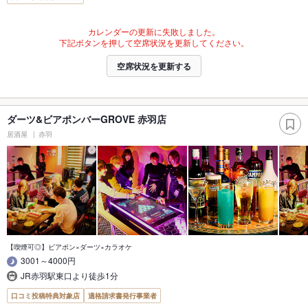
カレンダーの更新に失敗しました。
下記ボタンを押して空席状況を更新してください。
空席状況を更新する
ダーツ&ビアポンバーGROVE 赤羽店
居酒屋
赤羽
【喫煙可◎】ビアポン×ダーツ×カラオケ
3001～4000円
JR赤羽駅東口より徒歩1分
口コミ投稿特典対象店
適格請求書発行事業者