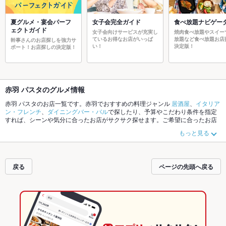
夏グルメ・宴会パーフ
女子会完全ガイド
食べ放題ナビゲー
ェクトガイド
女子会向けサービスが充実し
焼肉食べ放題やスイー
ているお得なお店がいっぱ
放題など食べ放題お店
幹事さんのお店探しを強力サ
い！
決定版！
ポート！お店探しの決定版！
赤羽 パスタのグルメ情報
赤羽 パスタのお店一覧です。赤羽でおすすめの料理ジャンル
居酒屋
、
イタリア
ン・フレンチ
、
ダイニングバー・バル
で探したり、予算やこだわり条件を指定
すれば、シーンや気分に合ったお店がサクサク探せます。ご希望に合ったお店
が見つからなかったら、近隣のエリア
赤羽
、
王子
、
十条
もチェックしてみてく
もっと見る
ださい。ホットペッパーグルメなら、お得なクーポンはもちろん、こだわりメ
ニュー
からあげ
、
お茶漬け
、
馬刺し
や季節のおすすめ料理など、お店の最新情
報をご紹介しているので安心！24時間使える簡単便利なネット予約が使えるお
店も拡大中です。友達どうしの飲み会にも、会社の宴会にも、デートやパーテ
戻る
ページの先頭へ戻る
ィーにもお得に便利にホットペッパーグルメをご利用ください。