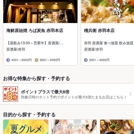
海鮮原始焼 ろば炭魚 赤羽本店
権兵衛 赤羽本店
【昼飲み13:00～営業中】居酒屋/…
赤羽 居酒屋 食べ放題 飲み放題
居酒屋/赤羽
居酒屋/赤羽
4001～5000円
3001～4000円
3001～4000円
お得な特集から探す・予約する
ポイントプラスで最大8倍
対象日時のネット予約でポイントが最大8倍たまるお店はこちら！
目的から探す・予約する