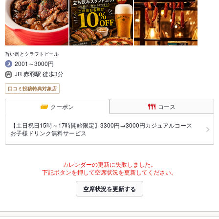
旨い肉とクラフトビール
2001～3000円
JR 赤羽駅 徒歩3分
口コミ投稿特典対象店
クーポン
コース
【土日祝日15時～17時開始限定】3300円→3000円カジュアルコース
お子様ドリンク無料サービス
カレンダーの更新に失敗しました。
下記ボタンを押して空席状況を更新してください。
空席状況を更新する