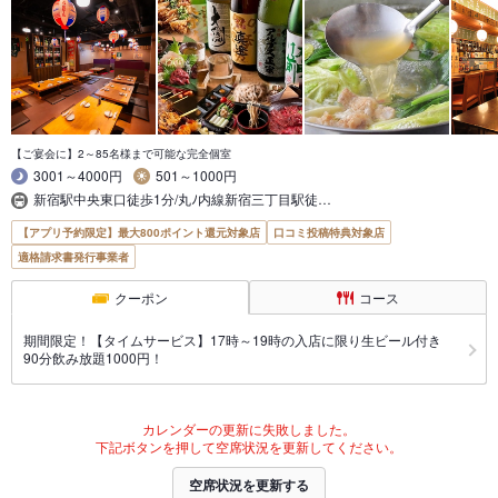
【ご宴会に】2～85名様まで可能な完全個室
3001～4000円
501～1000円
新宿駅中央東口徒歩1分/丸ﾉ内線新宿三丁目駅徒…
【アプリ予約限定】最大800ポイント還元対象店
口コミ投稿特典対象店
適格請求書発行事業者
クーポン
コース
期間限定！【タイムサービス】17時～19時の入店に限り生ビール付き
90分飲み放題1000円！
カレンダーの更新に失敗しました。
下記ボタンを押して空席状況を更新してください。
空席状況を更新する