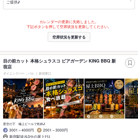
ご提供♪
カレンダーの更新に失敗しました。
下記ボタンを押して空席状況を更新してください。
空席状況を更新する
目の前カット 本格シュラスコ ビアガーデン KING BBQ 新
宿店
ダイニングバー・バル
新宿東口
星空の下 極上ビールで乾杯♪
3001～4000円
2001～3000円
新宿駅徒歩3分の屋上ﾃﾗｽ