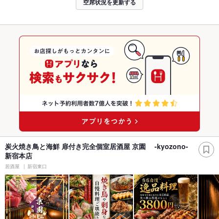
空席状況を更新する
炭火焼き鳥と海鮮 扉付き完全個室居酒屋 京園 -kyozono-
新宿本店
居酒屋
新宿東口