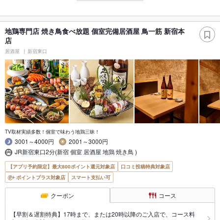
地鶏専門店 焼き鳥食べ放題 個室完備居酒屋 鳥一筋 新宿本
店
居酒屋
新宿東口
TV取材実績多数！個室で味わう地鶏三昧！
3001～4000円
2001～3000円
JR新宿東口2分(新宿 個室 居酒屋 地鶏 焼き鳥 )
【アプリ予約限定】最大800ポイント還元対象店
口コミ投稿特典対象店
ポイントプラス対象店
スマート支払い可
クーポン
コース
【早割＆遅割特典】17時まで、または20時以降のご入店で、コース料