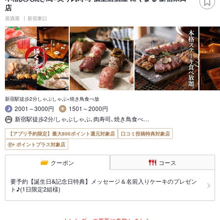
店
居酒屋
新宿東口
新宿駅徒歩2分しゃぶしゃぶ×焼き鳥食べ放
2001～3000円
1501～2000円
新宿駅徒歩2分/しゃぶしゃぶ､肉寿司､焼き鳥食べ…
【アプリ予約限定】最大800ポイント還元対象店
口コミ投稿特典対象店
ポイントプラス対象店
クーポン
コース
要予約【誕生日&記念日特典】メッセージ＆名前入りケーキのプレゼン
ト♪(1日限定2組様)