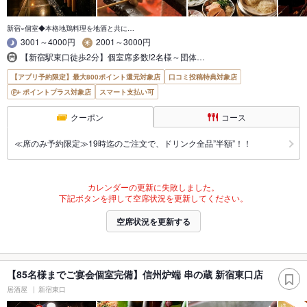
新宿×個室◆本格地鶏料理を地酒と共に…
3001～4000円
2001～3000円
【新宿駅東口徒歩2分】個室席多数!2名様～団体…
【アプリ予約限定】最大800ポイント還元対象店
口コミ投稿特典対象店
ポイントプラス対象店
スマート支払い可
クーポン
コース
≪席のみ予約限定≫19時迄のご注文で、ドリンク全品”半額”！！
カレンダーの更新に失敗しました。
下記ボタンを押して空席状況を更新してください。
空席状況を更新する
【85名様までご宴会個室完備】信州炉端 串の蔵 新宿東口店
居酒屋
新宿東口