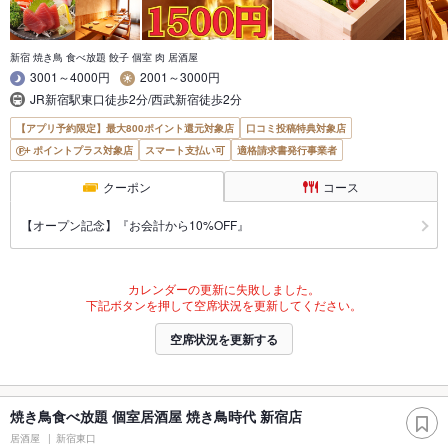
新宿 焼き鳥 食べ放題 餃子 個室 肉 居酒屋
3001～4000円
2001～3000円
JR新宿駅東口徒歩2分/西武新宿徒歩2分
【アプリ予約限定】最大800ポイント還元対象店
口コミ投稿特典対象店
ポイントプラス対象店
スマート支払い可
適格請求書発行事業者
クーポン
コース
【オープン記念】『お会計から10%OFF』
カレンダーの更新に失敗しました。
下記ボタンを押して空席状況を更新してください。
空席状況を更新する
焼き鳥食べ放題 個室居酒屋 焼き鳥時代 新宿店
居酒屋
新宿東口