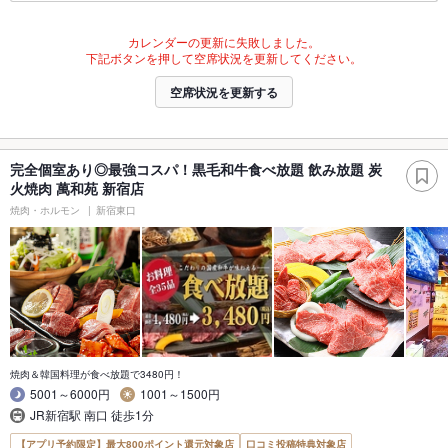
カレンダーの更新に失敗しました。
下記ボタンを押して空席状況を更新してください。
空席状況を更新する
完全個室あり◎最強コスパ！黒毛和牛食べ放題 飲み放題 炭
火焼肉 萬和苑 新宿店
焼肉・ホルモン
新宿東口
焼肉＆韓国料理が食べ放題で3480円！
5001～6000円
1001～1500円
JR新宿駅 南口 徒歩1分
【アプリ予約限定】最大800ポイント還元対象店
口コミ投稿特典対象店