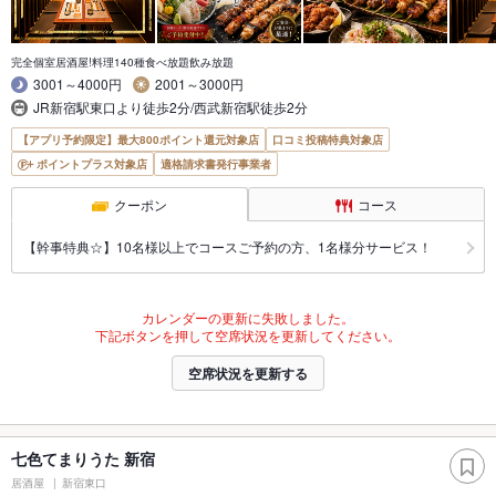
完全個室居酒屋!料理140種食べ放題飲み放題
3001～4000円
2001～3000円
JR新宿駅東口より徒歩2分/西武新宿駅徒歩2分
【アプリ予約限定】最大800ポイント還元対象店
口コミ投稿特典対象店
ポイントプラス対象店
適格請求書発行事業者
クーポン
コース
【幹事特典☆】10名様以上でコースご予約の方、1名様分サービス！
カレンダーの更新に失敗しました。
下記ボタンを押して空席状況を更新してください。
空席状況を更新する
七色てまりうた 新宿
居酒屋
新宿東口