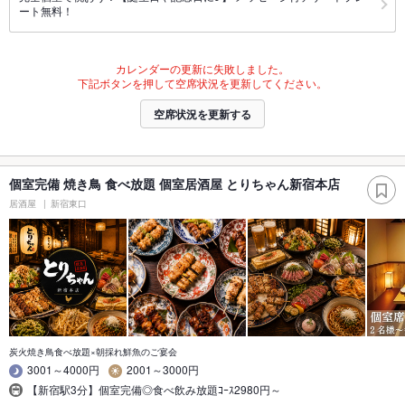
ート無料！
カレンダーの更新に失敗しました。
下記ボタンを押して空席状況を更新してください。
空席状況を更新する
個室完備 焼き鳥 食べ放題 個室居酒屋 とりちゃん新宿本店
居酒屋
新宿東口
炭火焼き鳥食べ放題×朝採れ鮮魚のご宴会
3001～4000円
2001～3000円
【新宿駅3分】個室完備◎食べ飲み放題ｺｰｽ2980円～