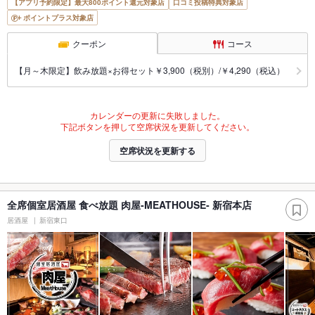
【アプリ予約限定】最大800ポイント還元対象店
口コミ投稿特典対象店
ポイントプラス対象店
クーポン
コース
【月～木限定】飲み放題×お得セット￥3,900（税別）/￥4,290（税込）
カレンダーの更新に失敗しました。
下記ボタンを押して空席状況を更新してください。
空席状況を更新する
全席個室居酒屋 食べ放題 肉屋‐MEATHOUSE‐ 新宿本店
居酒屋
新宿東口