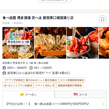
食べ放題 博多酒場 安べゑ 新宿東口靖国通り店
居酒屋
新宿東口
新宿東口 野菜巻き串 もつ鍋 食べ飲み放題
2001～3000円
501～1000円
新宿東口から徒歩2分/新宿ｻﾌﾞﾅｰﾄﾞ直通14番出口
【アプリ予約限定】最大800ポイント還元対象店
口コミ投稿特典対象店
ポイントプラス対象店
スマート支払い可
適格請求書発行事業者
クーポン
コース
【平日がお得！！】 食べ飲み放題コース3990円が500円OFF♪