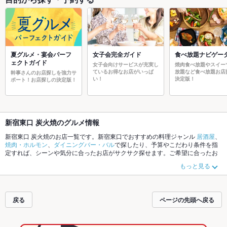
夏グルメ・宴会パーフ
女子会完全ガイド
食べ放題ナビゲー
ェクトガイド
女子会向けサービスが充実し
焼肉食べ放題やスイー
ているお得なお店がいっぱ
放題など食べ放題お店
幹事さんのお店探しを強力サ
い！
決定版！
ポート！お店探しの決定版！
新宿東口 炭火焼のグルメ情報
新宿東口 炭火焼のお店一覧です。新宿東口でおすすめの料理ジャンル
居酒屋
、
焼肉・ホルモン
、
ダイニングバー・バル
で探したり、予算やこだわり条件を指
定すれば、シーンや気分に合ったお店がサクサク探せます。ご希望に合ったお
店が見つからなかったら、近隣のエリア
新宿東口
、
新宿西口
、
歌舞伎町
もチェ
もっと見る
ックしてみてください。ホットペッパーグルメなら、お得なクーポンはもちろ
ん、こだわりメニュー
からあげ
、
お茶漬け
、
馬刺し
や季節のおすすめ料理な
ど、お店の最新情報をご紹介しているので安心！24時間使える簡単便利なネッ
ト予約が使えるお店も拡大中です。友達どうしの飲み会にも、会社の宴会に
戻る
ページの先頭へ戻る
も、デートやパーティーにもお得に便利にホットペッパーグルメをご利用くだ
さい。