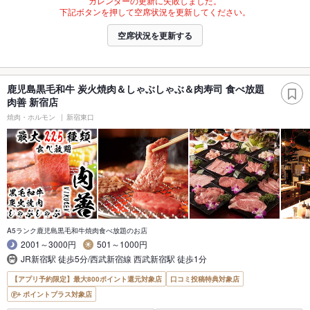
カレンダーの更新に失敗しました。
下記ボタンを押して空席状況を更新してください。
空席状況を更新する
鹿児島黒毛和牛 炭火焼肉＆しゃぶしゃぶ＆肉寿司 食べ放題
肉善 新宿店
焼肉・ホルモン
新宿東口
A5ランク鹿児島黒毛和牛焼肉食べ放題のお店
2001～3000円
501～1000円
JR新宿駅 徒歩5分/西武新宿線 西武新宿駅 徒歩1分
【アプリ予約限定】最大800ポイント還元対象店
口コミ投稿特典対象店
ポイントプラス対象店