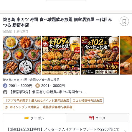
焼き鳥 串カツ 寿司 食べ放題飲み放題 個室居酒屋 三代目み
つる 新宿本店
居酒屋
新宿東口
焼き鳥×串カツ×握り寿司など食べ飲み放題
2001～3000円
2001～3000円
【新宿駅3分】個室有り◎焼鳥×串ｶﾂ×寿司食べ…
【アプリ予約限定】最大800ポイント還元対象店
口コミ投稿特典対象店
ポイントプラス対象店
適格請求書発行事業者
クーポン
コース
【誕生日&記念日特典】メッセージ入りデザートプレートを2200円にて