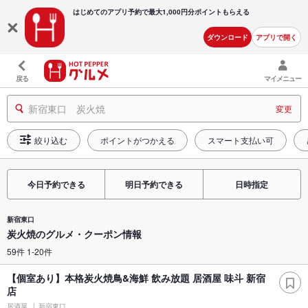
はじめてのアプリ予約で最大
1,000円分ポイントもらえる
ダウンロード
アプリで開く
戻る
マイメニュー
新宿東口 炭火焼
変更
絞り込む
ポイントがつかえる
スマート支払い可
今日予約できる
明日予約できる
日時指定
新宿東口
炭火焼のグルメ・クーポン情報
59件 1-20件
【個室あり】本格炭火焼鳥&海鮮 飲み放題 居酒屋 味斗 新宿
店
居酒屋
新宿東口