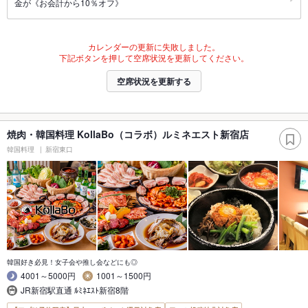
金が《お会計から10％オフ》
カレンダーの更新に失敗しました。
下記ボタンを押して空席状況を更新してください。
空席状況を更新する
焼肉・韓国料理 KollaBo（コラボ）ルミネエスト新宿店
韓国料理
新宿東口
韓国好き必見！女子会や推し会などにも◎
4001～5000円
1001～1500円
JR新宿駅直通 ﾙﾐﾈｴｽﾄ新宿8階