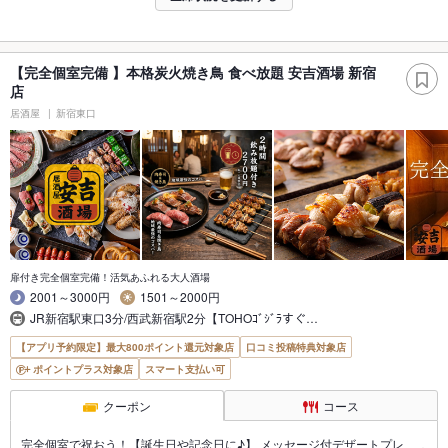
【完全個室完備 】本格炭火焼き鳥 食べ放題 安吉酒場 新宿
店
居酒屋
新宿東口
扉付き完全個室完備！活気あふれる大人酒場
2001～3000円
1501～2000円
JR新宿駅東口3分/西武新宿駅2分【TOHOｺﾞｼﾞﾗすぐ…
【アプリ予約限定】最大800ポイント還元対象店
口コミ投稿特典対象店
ポイントプラス対象店
スマート支払い可
クーポン
コース
完全個室で祝おう！【誕生日や記念日に♪】 メッセージ付デザートプレ