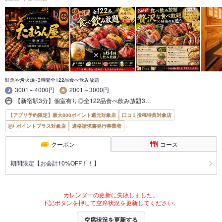
鮮魚や炭火焼×3時間全122品食べ飲み放題
3001～4000円
2001～3000円
【新宿駅3分】個室有り◎全122品食べ飲み放題3…
【アプリ予約限定】最大800ポイント還元対象店
口コミ投稿特典対象店
ポイントプラス対象店
適格請求書発行事業者
クーポン
コース
期間限定【お会計10%OFF！！】
カレンダーの更新に失敗しました。
下記ボタンを押して空席状況を更新してください。
空席状況を更新する