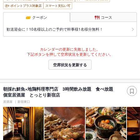
ポイントプラス対象店
スマート支払い可
クーポン
コース
歓送迎会に！10名様以上のご予約で幹事様1名様分無料！
カレンダーの更新に失敗しました。
下記ボタンを押して空席状況を更新してください。
空席状況を更新する
朝採れ鮮魚×地鶏料理専門店 3時間飲み放題 食べ放題
個室居酒屋 とっとり新宿店
居酒屋
新宿東口