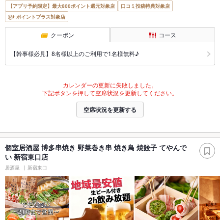
【アプリ予約限定】最大800ポイント還元対象店
口コミ投稿特典対象店
ポイントプラス対象店
クーポン
コース
【幹事様必見】8名様以上のご利用で1名様無料♪
カレンダーの更新に失敗しました。
下記ボタンを押して空席状況を更新してください。
空席状況を更新する
個室居酒屋 博多串焼き 野菜巻き串 焼き鳥 焼餃子 てやんで
い 新宿東口店
居酒屋
新宿東口