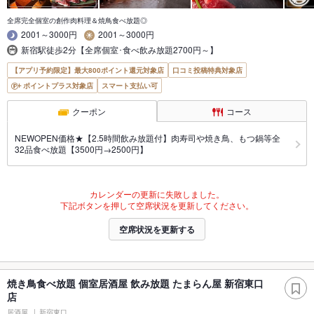
全席完全個室の創作肉料理＆焼鳥食べ放題◎
2001～3000円
2001～3000円
新宿駅徒歩2分【全席個室･食べ飲み放題2700円～】
【アプリ予約限定】最大800ポイント還元対象店
口コミ投稿特典対象店
ポイントプラス対象店
スマート支払い可
クーポン
コース
NEWOPEN価格★【2.5時間飲み放題付】肉寿司や焼き鳥、もつ鍋等全
32品食べ放題【3500円→2500円】
カレンダーの更新に失敗しました。
下記ボタンを押して空席状況を更新してください。
空席状況を更新する
焼き鳥食べ放題 個室居酒屋 飲み放題 たまらん屋 新宿東口
店
居酒屋
新宿東口