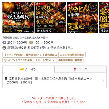
和風個室で楽しむ本格炭火焼き鳥&串揚げ
2001～3000円
1501～2000円
新宿駅徒歩2分(和風個室で楽しむ炭火焼き鳥&串…
【アプリ予約限定】最大800ポイント還元対象店
口コミ投稿特典対象店
ポイントプラス対象店
スマート支払い可
適格請求書発行事業者
クーポン
コース
E【2時間飲み放題付】日～木限定◎焼き鳥&揚げ物食べ放題コース
【3500円→2500円】
カレンダーの更新に失敗しました。
下記ボタンを押して空席状況を更新してください。