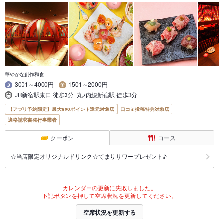
華やかな創作和食
3001～4000円
1501～2000円
JR新宿駅東口 徒歩3分 丸ﾉ内線新宿駅 徒歩3分
【アプリ予約限定】最大800ポイント還元対象店
口コミ投稿特典対象店
適格請求書発行事業者
クーポン
コース
☆当店限定オリジナルドリンク☆てまりサワープレゼント♪
カレンダーの更新に失敗しました。
下記ボタンを押して空席状況を更新してください。
空席状況を更新する