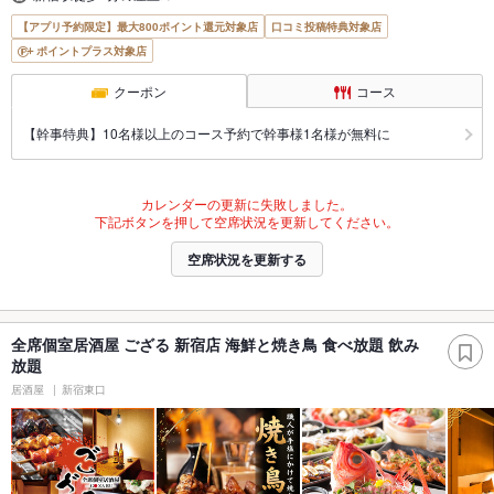
【アプリ予約限定】最大800ポイント還元対象店
口コミ投稿特典対象店
ポイントプラス対象店
クーポン
コース
【幹事特典】10名様以上のコース予約で幹事様1名様が無料に
カレンダーの更新に失敗しました。
下記ボタンを押して空席状況を更新してください。
空席状況を更新する
全席個室居酒屋 ござる 新宿店 海鮮と焼き鳥 食べ放題 飲み
放題
居酒屋
新宿東口