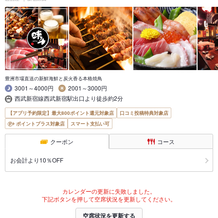
豊洲市場直送の新鮮海鮮と炭火香る本格焼鳥
3001～4000円
2001～3000円
西武新宿線西武新宿駅出口より徒歩約2分
【アプリ予約限定】最大800ポイント還元対象店
口コミ投稿特典対象店
ポイントプラス対象店
スマート支払い可
クーポン
コース
お会計より10％OFF
カレンダーの更新に失敗しました。
下記ボタンを押して空席状況を更新してください。
空席状況を更新する