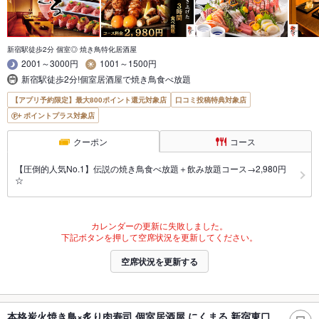
新宿駅徒歩2分 個室◎ 焼き鳥特化居酒屋
2001～3000円
1001～1500円
新宿駅徒歩2分!個室居酒屋で焼き鳥食べ放題
【アプリ予約限定】最大800ポイント還元対象店
口コミ投稿特典対象店
ポイントプラス対象店
クーポン
コース
【圧倒的人気No.1】伝説の焼き鳥食べ放題＋飲み放題コース→2,980円
☆
カレンダーの更新に失敗しました。
下記ボタンを押して空席状況を更新してください。
空席状況を更新する
本格炭火焼き鳥×炙り肉寿司 個室居酒屋 にくまる 新宿東口