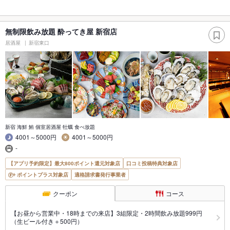
無制限飲み放題 酔ってき屋 新宿店
居酒屋
新宿東口
新宿 海鮮 鮪 個室居酒屋 牡蠣 食べ放題
4001～5000円
4001～5000円
-
【アプリ予約限定】最大800ポイント還元対象店
口コミ投稿特典対象店
ポイントプラス対象店
適格請求書発行事業者
クーポン
コース
【お昼から営業中・18時までの来店】3組限定・2時間飲み放題999円
（生ビール付き＋500円）