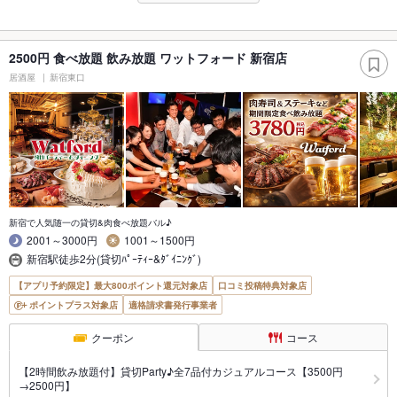
2500円 食べ放題 飲み放題 ワットフォード 新宿店
居酒屋
新宿東口
新宿で人気随一の貸切&肉食べ放題バル♪
2001～3000円
1001～1500円
新宿駅徒歩2分(貸切ﾊﾟｰﾃｨｰ&ﾀﾞｲﾆﾝｸﾞ)
【アプリ予約限定】最大800ポイント還元対象店
口コミ投稿特典対象店
ポイントプラス対象店
適格請求書発行事業者
クーポン
コース
【2時間飲み放題付】貸切Party♪全7品付カジュアルコース【3500円
→2500円】