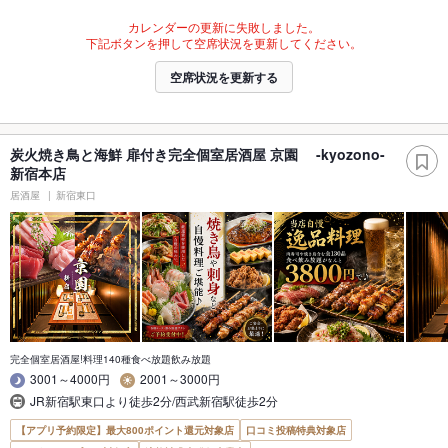
カレンダーの更新に失敗しました。
下記ボタンを押して空席状況を更新してください。
空席状況を更新する
炭火焼き鳥と海鮮 扉付き完全個室居酒屋 京園 -kyozono-
新宿本店
居酒屋
新宿東口
完全個室居酒屋!料理140種食べ放題飲み放題
3001～4000円
2001～3000円
JR新宿駅東口より徒歩2分/西武新宿駅徒歩2分
【アプリ予約限定】最大800ポイント還元対象店
口コミ投稿特典対象店