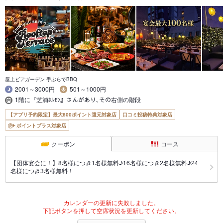
屋上ビアガーデン 手ぶらでBBQ
2001～3000円
501～1000円
1階に『芝浦ﾎﾙﾓﾝ』さんがあり､その右側の階段
【アプリ予約限定】最大800ポイント還元対象店
口コミ投稿特典対象店
ポイントプラス対象店
クーポン
コース
【団体宴会に！】8名様につき1名様無料♪16名様につき2名様無料♪24
名様につき3名様無料！
カレンダーの更新に失敗しました。
下記ボタンを押して空席状況を更新してください。