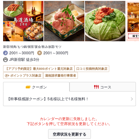
新宿/焼鳥/もつ鍋/個室/宴会/飲み放題/モツ
2001～3000円
2001～3000円
JR新宿駅 徒歩3分
【アプリ予約限定】最大800ポイント還元対象店
口コミ投稿特典対象店
ポイントプラス対象店
適格請求書発行事業者
クーポン
コース
【幹事様感謝クーポン】5名様以上で1名様無料！
カレンダーの更新に失敗しました。
下記ボタンを押して空席状況を更新してください。
空席状況を更新する