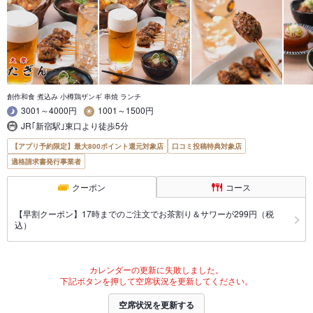
創作和食 煮込み 小樽鶏ザンギ 串焼 ランチ
3001～4000円
1001～1500円
JR｢新宿駅｣東口より徒歩5分
【アプリ予約限定】最大800ポイント還元対象店
口コミ投稿特典対象店
適格請求書発行事業者
クーポン
コース
【早割クーポン】17時までのご注文でお茶割り＆サワーが299円（税
込）
カレンダーの更新に失敗しました。
下記ボタンを押して空席状況を更新してください。
空席状況を更新する