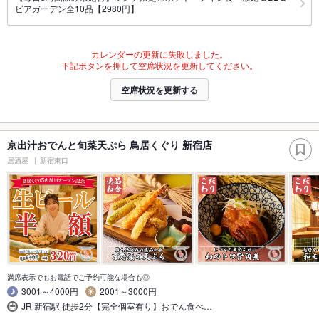
ビアガーデン全10品【2980円】
カレンダーの更新に失敗しました。
下記ボタンを押して空席状況を更新してください。
空席状況を更新する
京出汁おでんと旬菜天ぷら 鳥居くぐり 新宿店
居酒屋
新宿東口
満席表示でもお電話でご予約可能な場合も◎
3001～4000円
2001～3000円
JR 新宿駅 徒歩2分【完全個室有り】おでん食べ…