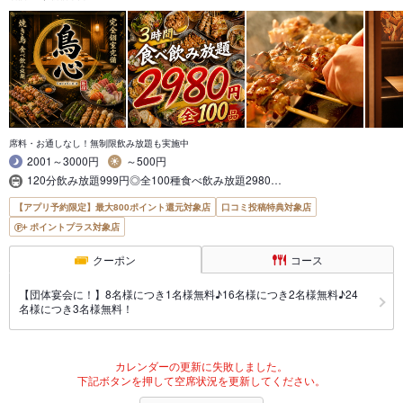
席料・お通しなし！無制限飲み放題も実施中
2001～3000円
～500円
120分飲み放題999円◎全100種食べ飲み放題2980…
【アプリ予約限定】最大800ポイント還元対象店
口コミ投稿特典対象店
ポイントプラス対象店
クーポン
コース
【団体宴会に！】8名様につき1名様無料♪16名様につき2名様無料♪24
名様につき3名様無料！
カレンダーの更新に失敗しました。
下記ボタンを押して空席状況を更新してください。