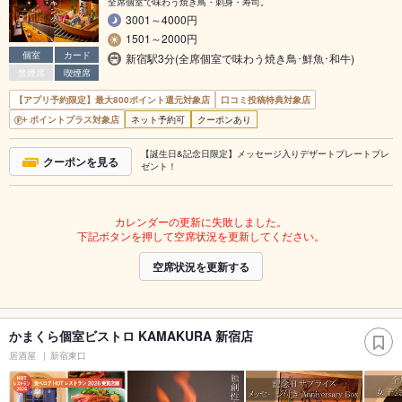
全席個室で味わう焼き鳥・刺身・寿司。
3001～4000円
1501～2000円
個室
カード
新宿駅3分(全席個室で味わう焼き鳥･鮮魚･和牛)
禁煙席
喫煙席
【アプリ予約限定】最大800ポイント還元対象店
口コミ投稿特典対象店
ポイントプラス対象店
ネット予約可
クーポンあり
【誕生日&記念日限定】メッセージ入りデザートプレートプレ
クーポンを見る
ゼント！
カレンダーの更新に失敗しました。
下記ボタンを押して空席状況を更新してください。
空席状況を更新する
かまくら個室ビストロ KAMAKURA 新宿店
居酒屋
新宿東口