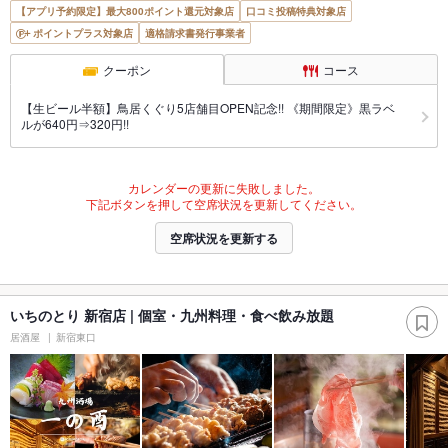
【アプリ予約限定】最大800ポイント還元対象店
口コミ投稿特典対象店
ポイントプラス対象店
適格請求書発行事業者
クーポン
コース
【生ビール半額】鳥居くぐり5店舗目OPEN記念!! 《期間限定》黒ラベ
ルが640円⇒320円!!
カレンダーの更新に失敗しました。
下記ボタンを押して空席状況を更新してください。
空席状況を更新する
いちのとり 新宿店 | 個室・九州料理・食べ飲み放題
居酒屋
新宿東口