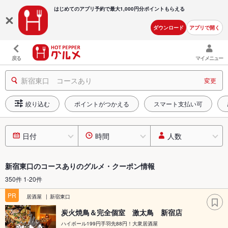
はじめてのアプリ予約で最大
1,000円分ポイントもらえる
ダウンロード
アプリで開く
戻る
マイメニュー
新宿東口 コースあり
変更
絞り込む
ポイントがつかえる
スマート支払い可
日付
時間
人数
新宿東口のコースありのグルメ・クーポン情報
350件 1-20件
PR
居酒屋
新宿東口
炭火焼鳥＆完全個室 激太鳥 新宿店
ハイボール199円手羽先88円！大衆居酒屋