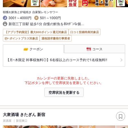
朝獲れ鮮魚と炉端焼き 自家製レモンサワー
3001～4000円
501～1000円
新宿三丁目駅 徒歩1分 自慢の鮮魚を和ﾓﾀﾞﾝな個…
【アプリ予約限定】最大800ポイント還元対象店
口コミ投稿特典対象店
ポイントプラス対象店
適格請求書発行事業者
クーポン
コース
【月~木限定 幹事様無料◎】6名様以上のコース予約で1名様無料!!
カレンダーの更新に失敗しました。
下記ボタンを押して空席状況を更新してください。
空席状況を更新する
大衆酒場 きたぎん 新宿
居酒屋
新宿東口