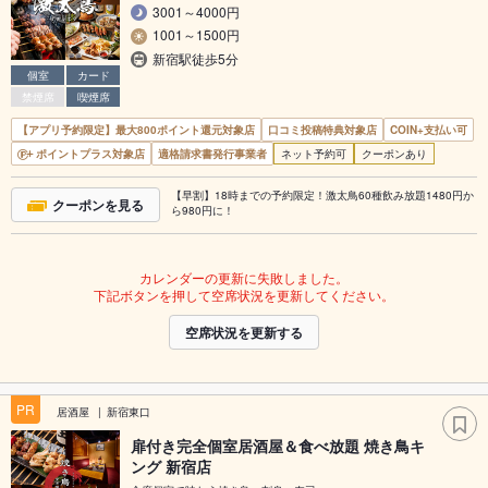
3001～4000円
1001～1500円
新宿駅徒歩5分
個室
カード
禁煙席
喫煙席
【アプリ予約限定】最大800ポイント還元対象店
口コミ投稿特典対象店
COIN+支払い可
ポイントプラス対象店
適格請求書発行事業者
ネット予約可
クーポンあり
【早割】18時までの予約限定！激太鳥60種飲み放題1480円か
クーポンを見る
ら980円に！
カレンダーの更新に失敗しました。
下記ボタンを押して空席状況を更新してください。
空席状況を更新する
PR
居酒屋
新宿東口
扉付き完全個室居酒屋＆食べ放題 焼き鳥キ
ング 新宿店