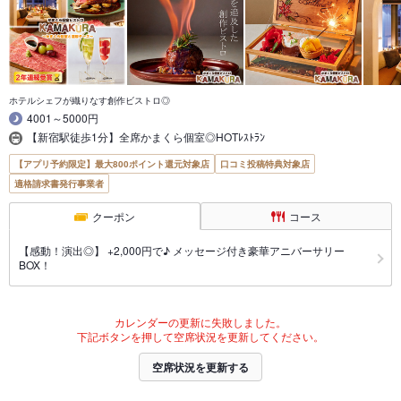
ホテルシェフが織りなす創作ビストロ◎
4001～5000円
【新宿駅徒歩1分】全席かまくら個室◎HOTﾚｽﾄﾗﾝ
【アプリ予約限定】最大800ポイント還元対象店
口コミ投稿特典対象店
適格請求書発行事業者
クーポン
コース
【感動！演出◎】 +2,000円で♪ メッセージ付き豪華アニバーサリー
BOX！
カレンダーの更新に失敗しました。
下記ボタンを押して空席状況を更新してください。
空席状況を更新する