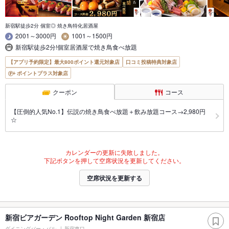
新宿駅徒歩2分 個室◎ 焼き鳥特化居酒屋
2001～3000円
1001～1500円
新宿駅徒歩2分!個室居酒屋で焼き鳥食べ放題
【アプリ予約限定】最大800ポイント還元対象店
口コミ投稿特典対象店
ポイントプラス対象店
クーポン
コース
【圧倒的人気No.1】伝説の焼き鳥食べ放題＋飲み放題コース→2,980円
☆
カレンダーの更新に失敗しました。
下記ボタンを押して空席状況を更新してください。
空席状況を更新する
新宿ビアガーデン Rooftop Night Garden 新宿店
ダイニングバー・バル
新宿東口