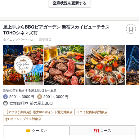
空席状況を更新する
屋上手ぶらBBQビアガーデン 新宿スカイビューテラス
TOHOシネマズ前
ダイニングバー・バル
新宿東口
新宿の空を独占する屋上BBQ食べ放題
2001～3000円
2001～3000円
歌舞伎町ﾀﾜｰ前の屋上BBQ
【アプリ予約限定】最大800ポイント還元対象店
口コミ投稿特典対象店
ポイントプラス対象店
クーポン
コース