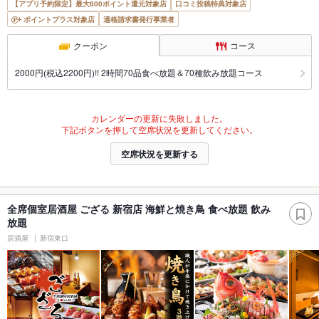
【アプリ予約限定】最大800ポイント還元対象店
口コミ投稿特典対象店
ポイントプラス対象店
適格請求書発行事業者
クーポン
コース
2000円(税込2200円)!! 2時間70品食べ放題＆70種飲み放題コース
カレンダーの更新に失敗しました。
下記ボタンを押して空席状況を更新してください。
空席状況を更新する
全席個室居酒屋 ござる 新宿店 海鮮と焼き鳥 食べ放題 飲み
放題
居酒屋
新宿東口