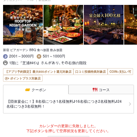
新宿 ビアガーデン BBQ 食べ放題 飲み放題
2001～3000円
501～1000円
1階に『芝浦ﾎﾙﾓﾝ』さんがあり､その右側の階段
【アプリ予約限定】最大800ポイント還元対象店
口コミ投稿特典対象店
COIN+支払い可
ポイントプラス対象店
クーポン
コース
【団体宴会に！】8名様につき1名様無料♪16名様につき2名様無料♪24
名様につき3名様無料！
カレンダーの更新に失敗しました。
下記ボタンを押して空席状況を更新してください。