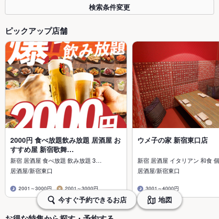
検索条件変更
ピックアップ店舗
2000円 食べ放題飲み放題 居酒屋 お
ウメ子の家 新宿東口店
すすめ屋 新宿歌舞…
新宿 居酒屋 食べ放題 飲み放題 3…
新宿 居酒屋 イタリアン 和食 
居酒屋/新宿東口
居酒屋/新宿東口
2001～3000円
2001～3000円
3001～4000円
今すぐ予約できるお店
地図
お得な特集から探す・予約する