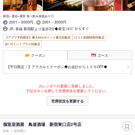
新宿× 宴会×個室 食べ飲み放題あり◎
2001～3000円
2001～3000円
JR･各線 新宿駅より徒歩3分◆東宝ｼﾈﾏｽﾞからすぐ
【アプリ予約限定】最大800ポイント還元対象店
口コミ投稿特典対象店
ポイントプラス対象店
クーポン
コース
【平日限定！】アラカルトクーポン◆お会計から１０％OFF◆
カレンダーの更新に失敗しました。
下記ボタンを押して空席状況を更新してください。
空席状況を更新する
個室居酒屋 鳥道酒場 新宿東口店2号店
和食
新宿東口