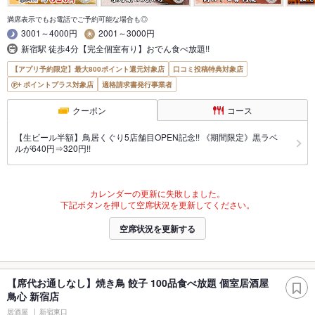
満席表示でもお電話でご予約可能な場合も◎
3001～4000円
2001～3000円
新宿駅 徒歩4分【完全個室有り】おでん食べ放題!!
【アプリ予約限定】最大800ポイント還元対象店
口コミ投稿特典対象店
ポイントプラス対象店
適格請求書発行事業者
クーポン
コース
【生ビール半額】鳥居くぐり5店舗目OPEN記念!! 《期間限定》黒ラベ
ルが640円⇒320円!!
カレンダーの更新に失敗しました。
下記ボタンを押して空席状況を更新してください。
空席状況を更新する
【席代お通しなし】焼き鳥 餃子 100品食べ放題 個室居酒屋
鳥心 新宿店
居酒屋
新宿東口