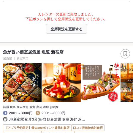
カレンダーの更新に失敗しました。
下記ボタンを押して空席状況を更新してください。
空席状況を更新する
魚が旨い個室居酒屋 魚道 新宿店
居酒屋
新宿東口
新宿 焼鳥 飲み放題 個室 宴会 海鮮 お刺身
2001～3000円
2001～3000円
JR新宿駅 徒歩3分(新宿 飲み放題 個室 海鮮 お…
【アプリ予約限定】最大800ポイント還元対象店
口コミ投稿特典対象店