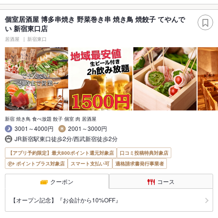
個室居酒屋 博多串焼き 野菜巻き串 焼き鳥 焼餃子 てやんで
い 新宿東口店
居酒屋
新宿東口
新宿 焼き鳥 食べ放題 餃子 個室 肉 居酒屋
3001～4000円
2001～3000円
JR新宿駅東口徒歩2分/西武新宿徒歩2分
【アプリ予約限定】最大800ポイント還元対象店
口コミ投稿特典対象店
ポイントプラス対象店
スマート支払い可
適格請求書発行事業者
クーポン
コース
【オープン記念】『お会計から10%OFF』