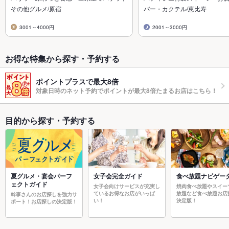
その他グルメ/原宿
バー・カクテル/恵比寿
3001～4000円
2001～3000円
お得な特集から探す・予約する
ポイントプラスで最大8倍
対象日時のネット予約でポイントが最大8倍たまるお店はこちら！
目的から探す・予約する
夏グルメ・宴会パーフ
女子会完全ガイド
食べ放題ナビゲー
ェクトガイド
女子会向けサービスが充実し
焼肉食べ放題やスイー
ているお得なお店がいっぱ
放題など食べ放題お店
幹事さんのお店探しを強力サ
い！
決定版！
ポート！お店探しの決定版！