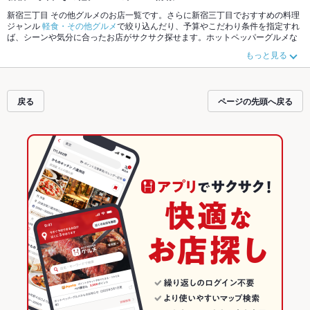
新宿三丁目 その他グルメのお店一覧です。さらに新宿三丁目でおすすめの料理
ジャンル
軽食・その他グルメ
で絞り込んだり、予算やこだわり条件を指定すれ
ば、シーンや気分に合ったお店がサクサク探せます。ホットペッパーグルメな
ら、お得なクーポンはもちろん、こだわりメニュー
サンドイッチ
、
ハンバーガ
もっと見る
ー
や季節のおすすめ料理など、お店の最新情報をご紹介しているので安心！24
時間使える簡単便利なネット予約が使えるお店も拡大中です。友達どうしの飲
み会にも、会社の宴会にも、デートやパーティーにもお得に便利にホットペッ
パーグルメをご利用ください。
戻る
ページの先頭へ戻る