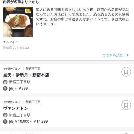
内容が名前より上かも
知人に送る甘味を購入しにいった後、以前から名前が気に
なっていたお店に行って来ました。恐る恐る入るのも快感
ですね。お店の中は常連さんが多いようです。さば大根と
いうメニュ…
エムアイ５
投稿日 2011/06/22
つづきを読む
その他グルメ
新宿三丁目
点天・伊勢丹・新宿本店
新宿三丁目駅
[夜]～￥999
その他グルメ
新宿三丁目
ヴァンアドン
新宿三丁目駅
[夜]￥10,000～￥14,999