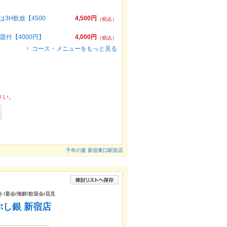
3H飲放【4500
4,500円
（税込）
題付【4000円】
4,000円
（税込）
コース・メニューをもっと見る
さい。
千年の宴 新宿東口駅前店
ト/宴会/海鮮/歓迎会/花見
ぶし銀 新宿店