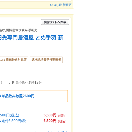
いぶし銀 新宿店
会/九州料理/サク飲み/手羽先
先専門居酒屋 とめ手羽 新
コミ投稿特典対象店
適格請求書発行事業者
！ ＪＲ 新宿駅 徒歩12分
単品飲み放題2600円
0円(税込)
5,500円
（税込）
6,500円(税
6,500円
（税込）