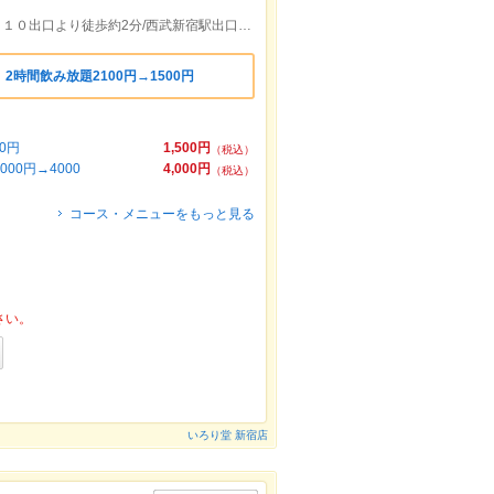
新宿駅東口より徒歩約2分/新宿三丁目駅Ｅ１０出口より徒歩約2分/西武新宿駅出口(新宿駅方面・靖国通り方面)徒歩約10分
2時間飲み放題2100円→1500円
0円
1,500円
（税込）
0円→4000
4,000円
（税込）
コース・メニューをもっと見る
さい。
いろり堂 新宿店