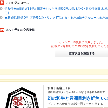
このお店のコース
特典付★前日迄WEB予約限定★おひとり様500円お得♪8品+2H飲放付※日-木,祝は
円】
★2時間制厳選GM（料理30品/ドリンク37品）食べ飲み放題★アルコール飲み放
ネット予約の空席状況
カレンダーの更新に失敗しました。
下記ボタンを押して空席状況を更新してくだ
空席状況を更新する
和食｜新宿三丁目
居酒屋/鍋/牛タン/しゃぶしゃぶ/すき焼き/飲み放題/デー
幻の和牛と豊洲目利き鮮魚 い
プレミアム食事券/地域共通クーポン使える