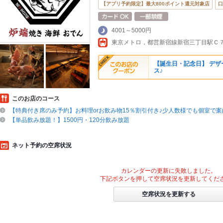
【アプリ予約限定】最大800ポイント還元対象店
口
4001～5000円
東京メトロ，都営新宿線新宿三丁目駅Ｃ
【誕生日・記念日】 デ
ス♪
このお店のコース
【特典付き席のみ予約】お料理orお飲み物15％割引付き♪少人数様でも個室で
【単品飲み放題！】1500円・120分飲み放題
ネット予約の空席状況
カレンダーの更新に失敗しました。
下記ボタンを押して空席状況を更新してくだ
空席状況を更新する