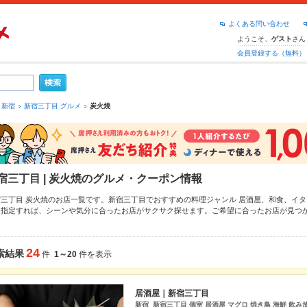
よくある問い合わせ
ようこそ、
さん
ゲスト
会員登録する（無料）
新宿
新宿三丁目 グルメ
炭火焼
宿三丁目 | 炭火焼のグルメ・クーポン情報
宿三丁目 炭火焼のお店一覧です。新宿三丁目でおすすめの料理ジャンル
居酒屋
、
和食
、
イタ
を指定すれば、シーンや気分に合ったお店がサクサク探せます。ご希望に合ったお店が見つ
、
歌舞伎町
もチェックしてみてください。ホットペッパーグルメなら、お得なクーポンはも
し
や季節のおすすめ料理など、お店の最新情報をご紹介しているので安心！24時間使える簡
どうしの飲み会にも、会社の宴会にも、デートやパーティーにもお得に便利にホットペッパ
24
索結果
件
1～20
件を表示
居酒屋｜新宿三丁目
新宿 新宿三丁目 個室 居酒屋 マグロ 焼き鳥 海鮮 飲み放