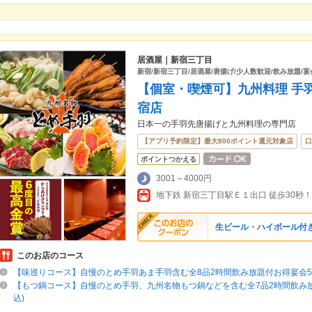
居酒屋｜新宿三丁目
新宿/新宿三丁目/居酒屋/唐揚げ/少人数歓迎/飲み放題/宴
【個室・喫煙可】九州料理 手羽
宿店
日本一の手羽先唐揚げと九州料理の専門店
【アプリ予約限定】最大800ポイント還元対象店
口
ポイントつかえる
3001～4000円
地下鉄 新宿三丁目駅Ｅ１出口 徒歩30秒！
生ビール・ハイボール付き
このお店のコース
【味巡りコース】自慢のとめ手羽あま手羽含む全8品2時間飲み放題付お得宴会550
【もつ鍋コース】自慢のとめ手羽、九州名物もつ鍋などを含む全7品2時間飲み放題付
込)