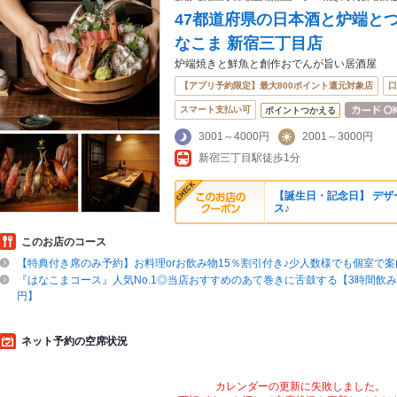
47都道府県の日本酒と炉端とつ
なこま 新宿三丁目店
炉端焼きと鮮魚と創作おでんが旨い居酒屋
【アプリ予約限定】最大800ポイント還元対象店
口
スマート支払い可
ポイントつかえる
3001～4000円
2001～3000円
新宿三丁目駅徒歩1分
【誕生日・記念日】 デ
ス♪
このお店のコース
【特典付き席のみ予約】お料理orお飲み物15％割引付き♪少人数様でも個室で
『はなこまコース』人気No.1◎当店おすすめのあて巻きに舌鼓する【3時間飲み放題
円】
ネット予約の空席状況
カレンダーの更新に失敗しました。