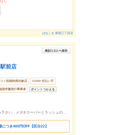
さい。
はなこま 新宿三丁目店
口駅前店
コミ投稿特典対象店
COIN+支払い可
格請求書発行事業者
ポイントつかえる
新宿駅東口を降りていただき右手へお進み下さい。メガネスーパーとラッシュの間の道を進むと右手にございます。
につき400円OFF【区分22】