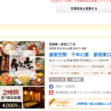
下記ボタンを押して空席状況を更新してくだ
空席状況を更新する
居酒屋｜新宿三丁目
居酒屋 飲放 飲み放題 誕生日 海鮮
個室空間 千年の宴 新宿東
★ゆったりお得★WEB予約限定コース受付中
【アプリ予約限定】最大800ポイント還元対象店
口
ポイントプラス対象店
スマート支払い可
適
2001～3000円
2時間食べ飲み放題お1人様