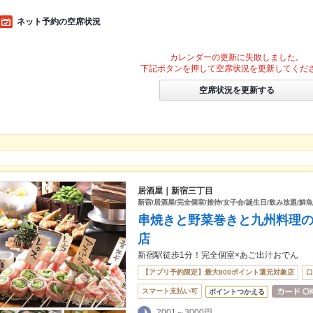
ネット予約の空席状況
カレンダーの更新に失敗しました。
下記ボタンを押して空席状況を更新してくだ
空席状況を更新する
居酒屋｜新宿三丁目
新宿/居酒屋/完全個室/接待/女子会/誕生日/飲み放題/鮮魚
串焼きと野菜巻きと九州料理の
店
新宿駅徒歩1分！完全個室×あご出汁おでん
【アプリ予約限定】最大800ポイント還元対象店
口
スマート支払い可
ポイントつかえる
2001～3000円