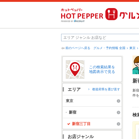
前のページへ戻る
グルメ・予約情報 全国
東京
この検索結果を
地図表示で見る
新
エリア
都道府県を選び直す
新
件
口
東京
刺
達
新宿
検
新宿三丁目
お店ジャンル