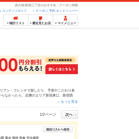
炭火焼/新宿三丁目のおすすめ・クーポン情報
コンテンツガイド
クーポン 予約 ホットペッパー
検討リスト
最近見たお店
マイメニュー
リアン・フレンチ
で探したり、予算やこだわり条
からなかったら、近隣のエリア
新宿東口
、
新宿西
ちろん、こだわりメニュー
からあげ
、
お茶漬け
、
馬
もっと見る
単便利なネット予約が使えるお店も拡大中です。友
ーグルメをご利用ください。
1/2ページ
題 宴会 接待 和食 完全個室