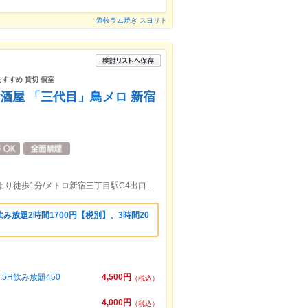
遊牧ラム焼き スヨリト
おすすめ 貸切 個室
居酒屋 「三代目」鳥メロ 新宿
東京メトロ丸の線 新宿御苑前駅１番出口より徒歩1分/メトロ新宿三丁目駅C4出口より御苑方面にまっすぐ徒歩4分 ★居酒屋
み放題2時間1700円【税別】、3時間20
H飲み放題450
4,500円
（税込）
4,000円
（税込）