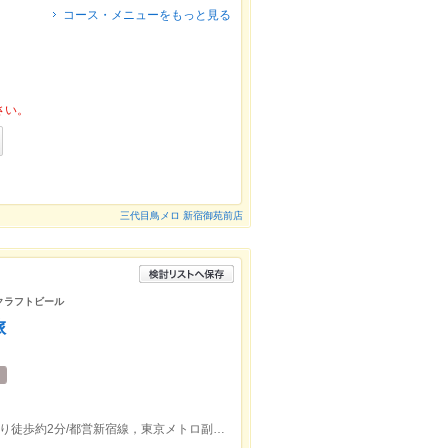
コース・メニューをもっと見る
さい。
三代目鳥メロ 新宿御苑前店
クラフトビール
旅
東京メトロ丸ノ内線新宿御苑前駅2出口より徒歩約2分/都営新宿線，東京メトロ副都心線新宿三丁目駅C5出口より徒歩約11分