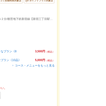
コミ投稿特典対象店
ポイントプラス対象店
東京メトロ丸ノ内線【新宿御苑前駅】徒歩２分/都営地下鉄新宿線【新宿三丁目駅】徒歩７分/新宿御苑前駅から119m
なプラン《8
3,500円
（税込）
プラン《10品》
5,000円
（税込）
コース・メニューをもっと見る
さい。