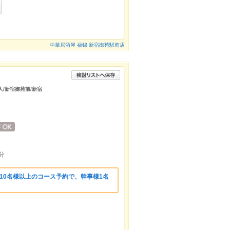
中華居酒屋 福錦 新宿御苑駅前店
一人/新宿御苑前/新宿
分
10名様以上のコース予約で、幹事様1名