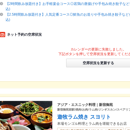
【2時間飲み放題付き】お手軽宴会コース◎若鶏の唐揚げや手包み焼き餃子など全8
込)
【2.5時間飲み放題付き】人気定番コース◎鮮魚のお造りや手包み焼き餃子など全9
込)
ネット予約の空席状況
カレンダーの更新に失敗しました。
下記ボタンを押して空席状況を更新してくだ
空席状況を更新する
アジア・エスニック料理｜新宿御苑
新宿御苑前駅/焼肉/お肉/ラム肉/ジンギスカン/スペアリ
遊牧ラム焼き スヨリト
本場モンゴル料理とラム肉を堪能できるお店