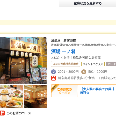
空席状況を更新する
居酒屋｜新宿御苑
居酒屋/貸切/飲み放題/コース/海鮮/焼鳥//昼飲み/宴会/
酒場 一ノ肴
とにかくお得！昼飲み可能な居酒屋
口コミ投稿特典対象店
ポイントつかえる
2001～3000円
501～1000円
新宿御苑前駅徒歩3分/新宿三丁目駅徒歩6
【大人数の宴会でお得♪】
無料☆
このお店のコース