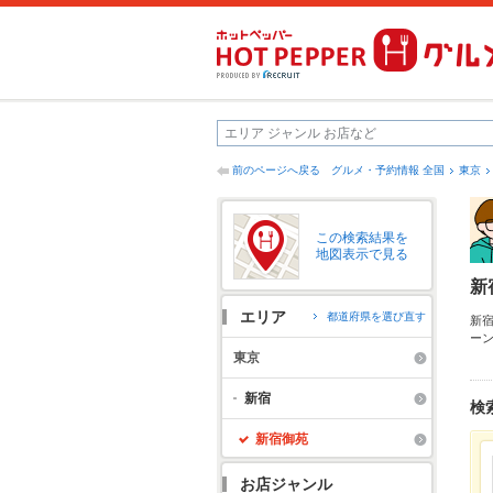
前のページへ戻る
グルメ・予約情報 全国
東京
この検索結果を
地図表示で見る
新
エリア
都道府県を選び直す
新
ー
ク
東京
め
も
新宿
検
新宿御苑
お店ジャンル