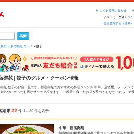
よくある問い合わせ
ようこそ、
さん
ゲスト
会員登録する（無料）
新宿
新宿御苑 グルメ
餃子
宿御苑 | 餃子のグルメ・クーポン情報
宿御苑 餃子のお店一覧です。新宿御苑でおすすめの料理ジャンル
中華
、
居酒屋
、
ラーメン
で
ンや気分に合ったお店がサクサク探せます。ご希望に合ったお店が見つからなかったら、近
してみてください。ホットペッパーグルメなら、お得なクーポンはもちろん、こだわりメニ
料理など、お店の最新情報をご紹介しているので安心！24時間使える簡単便利なネット予約
、会社の宴会にも、デートやパーティーにもお得に便利にホットペッパーグルメをご利用く
22
索結果
件
1～20
件を表示
中華｜新宿御苑
新宿御苑前駅/居酒屋/本格中華/ランチ/おつまみ/定食/宴