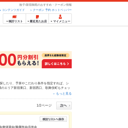
餃子/新宿御苑のおすすめ・クーポン情報
コンテンツガイド
クーポン 予約 ホットペッパー
検討リスト
最近見たお店
マイメニュー
探したり、予算やこだわり条件を指定すれば、シ
隣のエリア
新宿東口
、
新宿西口
、
歌舞伎町
もチェッ
ュー
からあげ
、
リゾット
、
お茶漬け
や季節のおすす
もっと見る
が使えるお店も拡大中です。友達どうしの飲み会に
ださい。
1/2ページ
会/歓送迎会/酒/新年会/忘年会