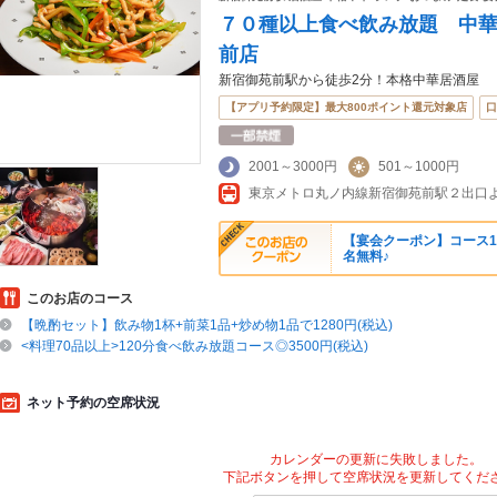
７０種以上食べ飲み放題 中
前店
新宿御苑前駅から徒歩2分！本格中華居酒屋
【アプリ予約限定】最大800ポイント還元対象店
口
2001～3000円
501～1000円
東京メトロ丸ノ内線新宿御苑前駅２出口
【宴会クーポン】コース1
名無料♪
このお店のコース
【晩酌セット】飲み物1杯+前菜1品+炒め物1品で1280円(税込)
<料理70品以上>120分食べ飲み放題コース◎3500円(税込)
ネット予約の空席状況
カレンダーの更新に失敗しました。
下記ボタンを押して空席状況を更新してくだ