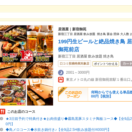
居酒屋｜新宿御苑
新宿三丁目 居酒屋 飲み放題 焼き鳥 宴会 団体 大人数 
199円生ビールと絶品焼き鳥 
御苑前店
新宿三丁目 居酒屋 飲み放題 焼き鳥
口コミ投稿特典対象店
ポイントつかえる
2001～3000円
何時からでも使える単品飲
00円【税別】
このお店のコース
★3日前予約で特典付き★お肉倍盛り◆霧島黒豚スタミナ陶板コース◆【全9品2.5
0円】
◆鳥メロコース◆水炊き鍋付き♪【全9品2.5H飲み放題付/4000円】