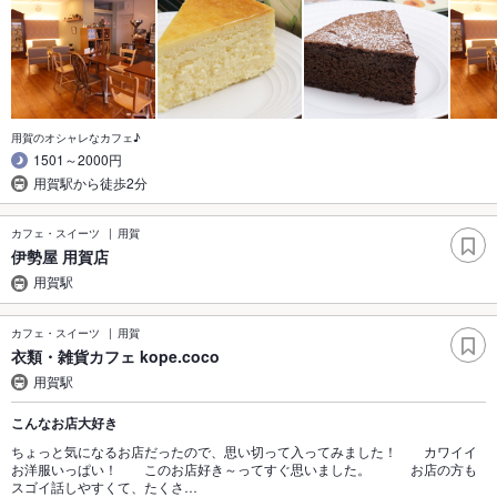
用賀のオシャレなカフェ♪
1501～2000円
用賀駅から徒歩2分
カフェ・スイーツ
用賀
伊勢屋 用賀店
用賀駅
カフェ・スイーツ
用賀
衣類・雑貨カフェ kope.coco
用賀駅
こんなお店大好き
ちょっと気になるお店だったので、思い切って入ってみました！ カワイイ
お洋服いっぱい！ このお店好き～ってすぐ思いました。 お店の方も
スゴイ話しやすくて、たくさ…