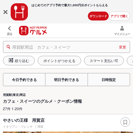
はじめてのアプリ予約で最大
1,000円分ポイントもらえる
ダウンロード
アプリで開く
戻る
マイメニュー
用賀駅周辺 カフェ・スイーツ
変更
絞り込む
ポイントがつかえる
スマート支払い可
今日予約できる
明日予約できる
日時指定
用賀駅(東京)周辺
カフェ・スイーツのグルメ・クーポン情報
27件 1-20件
やさいの王様 用賀店
イタリアン・フレンチ
用賀