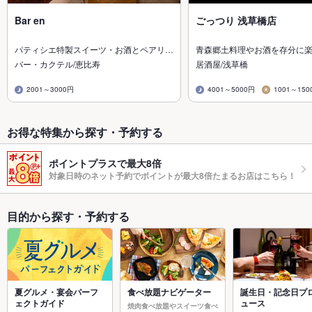
Bar en
ごっつり 浅草橋店
パティシエ特製スイーツ・お酒とペアリ…
青森郷土料理やお酒を存分に
バー・カクテル/恵比寿
居酒屋/浅草橋
2001～3000円
4001～5000円
1001～150
お得な特集から探す・予約する
ポイントプラスで最大8倍
対象日時のネット予約でポイントが最大8倍たまるお店はこちら！
目的から探す・予約する
夏グルメ・宴会パーフ
食べ放題ナビゲーター
誕生日・記念日プ
ェクトガイド
ュース
焼肉食べ放題やスイーツ食べ