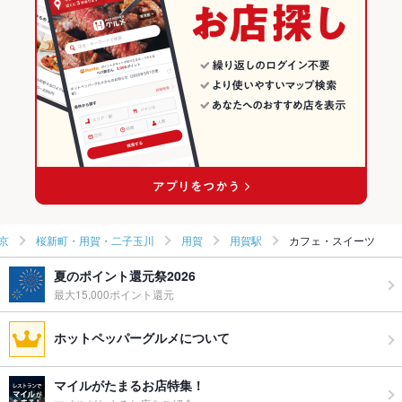
京
桜新町・用賀・二子玉川
用賀
用賀駅
カフェ・スイーツ
夏のポイント還元祭2026
最大15,000ポイント還元
ホットペッパーグルメについて
マイルがたまるお店特集！