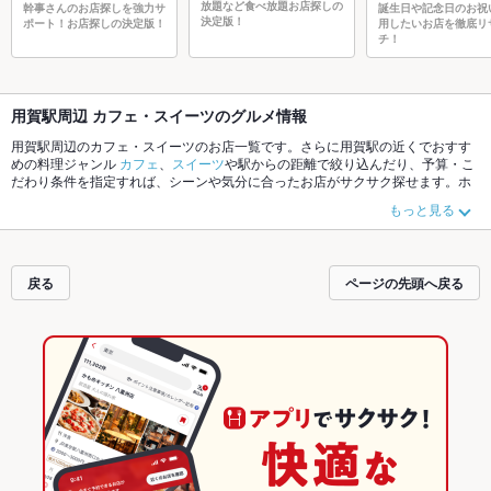
放題など食べ放題お店探しの
幹事さんのお店探しを強力サ
誕生日や記念日のお祝
決定版！
ポート！お店探しの決定版！
用したいお店を徹底リ
チ！
用賀駅周辺 カフェ・スイーツのグルメ情報
用賀駅周辺のカフェ・スイーツのお店一覧です。さらに用賀駅の近くでおすす
めの料理ジャンル
カフェ
、
スイーツ
や駅からの距離で絞り込んだり、予算・こ
だわり条件を指定すれば、シーンや気分に合ったお店がサクサク探せます。ホ
ットペッパーグルメなら、お得なクーポンはもちろん、こだわりメニュー
パフ
もっと見る
ェ
や季節のおすすめ料理など、お店の最新情報をご紹介しているので安心！24
時間使える簡単便利なネット予約が使えるお店も拡大中です。友達どうしの飲
み会にも、会社の宴会にも、デートやパーティーにもお得に便利にホットペッ
パーグルメをご利用ください。
戻る
ページの先頭へ戻る