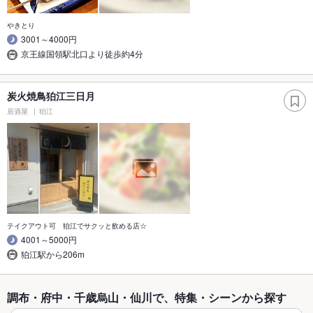
やきとり
3001～4000円
京王線国領駅北口より徒歩約4分
炭火焼鳥狛江三日月
居酒屋
狛江
テイクアウト可 狛江でサクッと飲める店☆
4001～5000円
狛江駅から206m
調布・府中・千歳烏山・仙川で、特集・シーンから探す