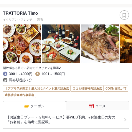
TRATTORIA Timo
イタリアン・フレンチ
調布
開放感ある明るい店内でイタリアンを満喫♪
3001～4000円
1001～1500円
調布駅徒歩7分
【アプリ予約限定】最大350ポイント還元対象店
口コミ投稿特典対象店
COIN+支払い可
適格請求書発行事業者
クーポン
コース
【お誕生日プレート☆無料サービス】要WEB予約。※お誕生日の方の
「お名前」を備考に要記載。