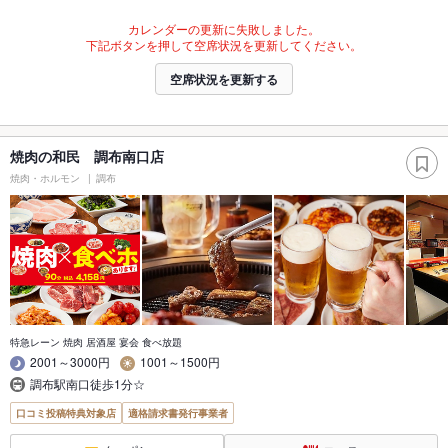
カレンダーの更新に失敗しました。
下記ボタンを押して空席状況を更新してください。
空席状況を更新する
焼肉の和民 調布南口店
焼肉・ホルモン
調布
特急レーン 焼肉 居酒屋 宴会 食べ放題
2001～3000円
1001～1500円
調布駅南口徒歩1分☆
口コミ投稿特典対象店
適格請求書発行事業者