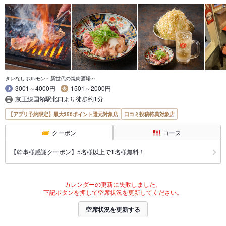
タレなしホルモン～新世代の焼肉酒場～
3001～4000円
1501～2000円
京王線国領駅北口より徒歩約1分
【アプリ予約限定】最大350ポイント還元対象店
口コミ投稿特典対象店
クーポン
コース
【幹事様感謝クーポン】5名様以上で1名様無料！
カレンダーの更新に失敗しました。
下記ボタンを押して空席状況を更新してください。
空席状況を更新する