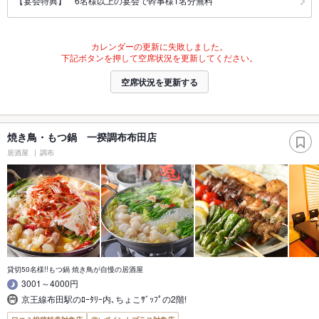
【宴会特典】 6名様以上の宴会で幹事様1名分無料
カレンダーの更新に失敗しました。
下記ボタンを押して空席状況を更新してください。
空席状況を更新する
焼き鳥・もつ鍋 一揆調布布田店
居酒屋
調布
貸切50名様!!もつ鍋 焼き鳥が自慢の居酒屋
3001～4000円
京王線布田駅のﾛｰﾀﾘｰ内､ちょこｻﾞｯﾌﾟの2階!