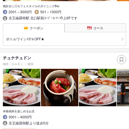
猫好きに◎カフェスタイルのダイニングBar
2001～3000円
501～1000円
京王線調布駅 北口駅前ｺｰｼﾞｰｺｰﾅｰの上6Fです
クーポン
コース
ボトルワイン10％OFF★
チュナチュドン
焼肉・ホルモン
国領
本格焼肉を楽しめるお店
3001～4000円
京王線国領駅より徒歩5分