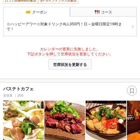
口コミ投稿特典対象店
ポイントプラス対象店
クーポン
コース
☆ハッピーアワー☆対象ドリンクALL350円！日～金曜日限定19時ま
で！
カレンダーの更新に失敗しました。
下記ボタンを押して空席状況を更新してください。
空席状況を更新する
バステトカフェ
居酒屋
調布