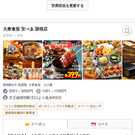
空席状況を更新する
大衆食堂 安べゑ 国領店
居酒屋
国領
国領駅2分 居酒屋 大衆食堂 少人数
2001～3000円
1001～1500円
京王線国領駅北口より徒歩約2分
口コミ投稿特典対象店
ポイントプラス対象店
スマート支払い可
適格請求書発行事業者
クーポン
コース