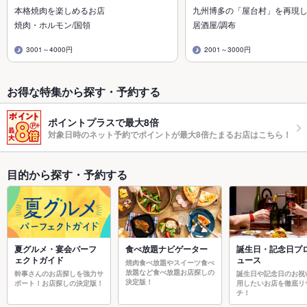
本格焼肉を楽しめるお店
九州博多の「屋台村」を再現
焼肉・ホルモン/国領
居酒屋/調布
3001～4000円
2001～3000円
お得な特集から探す・予約する
ポイントプラスで最大8倍
対象日時のネット予約でポイントが最大8倍たまるお店はこちら！
目的から探す・予約する
夏グルメ・宴会パーフ
食べ放題ナビゲーター
誕生日・記念日プ
ェクトガイド
ュース
焼肉食べ放題やスイーツ食べ
放題など食べ放題お店探しの
幹事さんのお店探しを強力サ
誕生日や記念日のお祝
決定版！
ポート！お店探しの決定版！
用したいお店を徹底リ
チ！