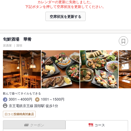
カレンダーの更新に失敗しました。
下記ボタンを押して空席状況を更新してください。
空席状況を更新する
旬鮮酒場 華肴
居酒屋
国領
飲んで遊べてネイルもできる
3001～4000円
1001～1500円
京王電鉄京王線 国領駅 徒歩1分
口コミ投稿特典対象店
クーポン
コース