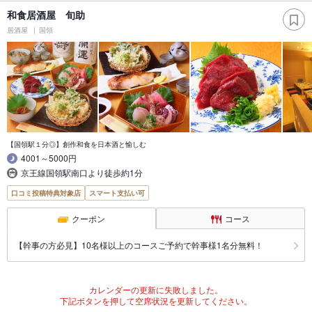
和食居酒屋 旬助
居酒屋
国領
【国領駅１分◎】創作和食を日本酒と愉しむ
4001～5000円
京王線国領駅南口より徒歩約1分
口コミ投稿特典対象店
スマート支払い可
クーポン
コース
【幹事の方必見】10名様以上のコースご予約で幹事様1名分無料！
カレンダーの更新に失敗しました。
下記ボタンを押して空席状況を更新してください。