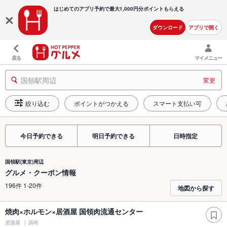
はじめてのアプリ予約で最大
1,000円分ポイントもらえる
ダウンロード
アプリで開く
戻る
マイメニュー
国領駅周辺
変更
絞り込む
ポイントがつかえる
スマート支払い可
今日予約できる
明日予約できる
日時指定
国領駅(東京)周辺
グルメ・クーポン情報
196件 1-20件
地図から探す
焼肉×ホルモン×居酒屋 国領肉流通センター
居酒屋
調布