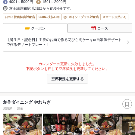
4001～5000円
1501～2000円
京王線調布駅 広場口から徒歩4分です｡
口コミ投稿特典対象店
COIN+支払い可
ポイントプラス対象店
スマート支払い可
クーポン
コース
【誕生日・記念日】主役のお肉で作る花びら肉ケーキor自家製デザート
で作るデザートプレート！
カレンダーの更新に失敗しました。
下記ボタンを押して空席状況を更新してください。
空席状況を更新する
創作ダイニング やわらぎ
居酒屋
調布