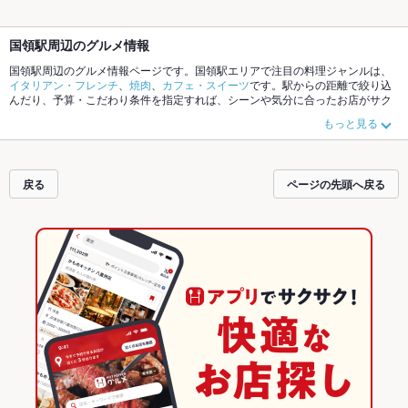
国領駅周辺のグルメ情報
国領駅周辺のグルメ情報ページです。国領駅エリアで注目の料理ジャンルは、
イタリアン・フレンチ
、
焼肉
、
カフェ・スイーツ
です。駅からの距離で絞り込
んだり、予算・こだわり条件を指定すれば、シーンや気分に合ったお店がサク
サク探せます。ご希望に合ったお店が見つからなかったら、近隣の
布田駅
、
柴
もっと見る
崎駅
もチェックしてみてください。ホットペッパーグルメなら、お得なクーポ
ンはもちろん、こだわりメニュー
肉じゃが
や季節のおすすめ料理など、お店の
最新情報をご紹介しているので安心！24時間使える簡単便利なネット予約が使
えるお店も拡大中です。友達どうしの飲み会にも、会社の宴会にも、デートや
戻る
ページの先頭へ戻る
パーティにもお得に便利にホットペッパーグルメをご利用ください。