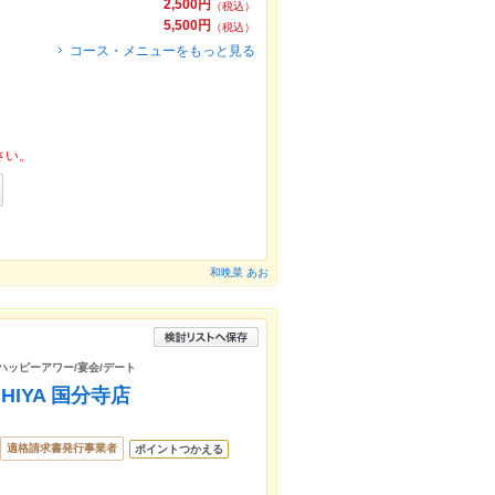
2,500円
（税込）
5,500円
（税込）
コース・メニューをもっと見る
さい。
和晩菜 あお
/ハッピーアワー/宴会/デート
HIYA 国分寺店
適格請求書発行事業者
ポイントつかえる