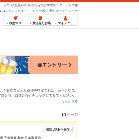
おでん/居酒屋/和風/国分寺のおすすめ・クーポン情報
コンテンツガイド
クーポン 予約 ホットペッパー
検討リスト
最近見たお店
マイメニュー
、予算やこだわり条件を指定すれば、シーンや気
ア
国分寺
、
西国分寺
もチェックしてみてください。
け
、
馬刺し
や季節のおすすめ料理など、お店の最新
もっと見る
す。友達どうしの飲み会にも、会社の宴会にも、デ
1/1ページ
業 完全個室 和食 日本酒 宴会