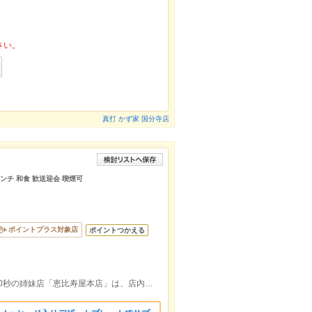
さい。
真打 かず家 国分寺店
ランチ 和食 歓送迎会 喫煙可
ポイントプラス対象店
ポイントつかえる
国分寺駅北口徒歩3分HANAREから徒歩30秒の姉妹店「恵比寿屋本店」は、店内喫煙可能で朝5時まで営業！！