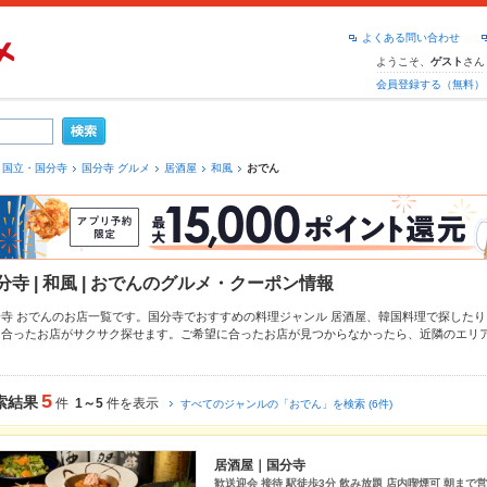
よくある問い合わせ
ようこそ、
さん
ゲスト
会員登録する（無料）
国立・国分寺
国分寺 グルメ
居酒屋
和風
おでん
分寺 | 和風 | おでんのグルメ・クーポン情報
分寺 おでんのお店一覧です。国分寺でおすすめの料理ジャンル
居酒屋
、
韓国料理
で探したり
に合ったお店がサクサク探せます。ご希望に合ったお店が見つからなかったら、近隣のエリ
ットペッパーグルメなら、お得なクーポンはもちろん、こだわりメニュー
からあげ
、
お茶漬
報をご紹介しているので安心！24時間使える簡単便利なネット予約が使えるお店も拡大中で
トやパーティーにもお得に便利にホットペッパーグルメをご利用ください。
5
索結果
件
1～5
件を表示
すべてのジャンルの「おでん」を検索 (6件)
居酒屋｜国分寺
歓送迎会 接待 駅徒歩3分 飲み放題 店内喫煙可 朝まで営