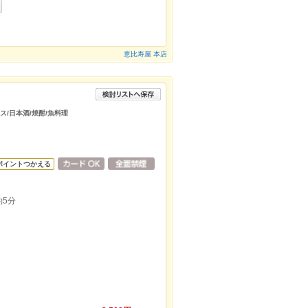
恵比寿屋 本店
ス/日本酒/焼酎/魚料理
ポイントつかえる
5分