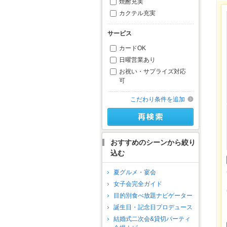
焼酎充実
カクテル充実
サービス
カードOK
日曜営業あり
お祝い・サプライズ対応
可
こだわり条件を追加
おすすめのシーンから絞り
込む
夏グルメ・宴会
女子会完全ガイド
目的別食べ放題ナビゲーター
誕生日・記念日プロデュース
結婚式二次会&貸切パーティ