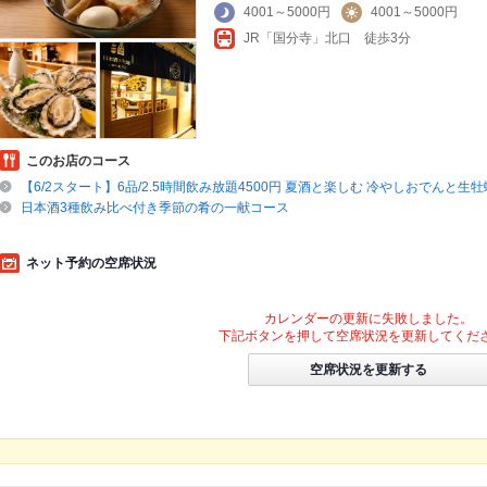
4001～5000円
4001～5000円
JR「国分寺」北口 徒歩3分
このお店のコース
【6/2スタート】6品/2.5時間飲み放題4500円 夏酒と楽しむ 冷やしおでんと生
日本酒3種飲み比べ付き季節の肴の一献コース
ネット予約の空席状況
カレンダーの更新に失敗しました。
下記ボタンを押して空席状況を更新してくだ
空席状況を更新する