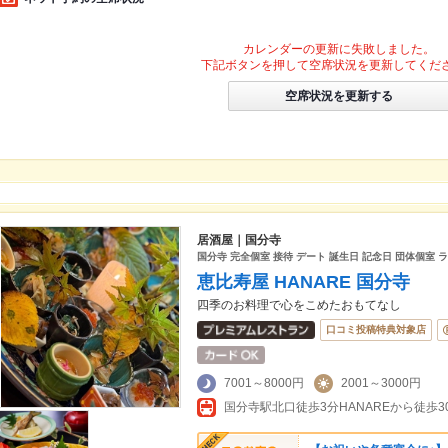
カレンダーの更新に失敗しました。
下記ボタンを押して空席状況を更新してくだ
空席状況を更新する
居酒屋｜国分寺
国分寺 完全個室 接待 デート 誕生日 記念日 団体個室 
恵比寿屋 HANARE 国分寺
四季のお料理で心をこめたおもてなし
口コミ投稿特典対象店
7001～8000円
2001～3000円