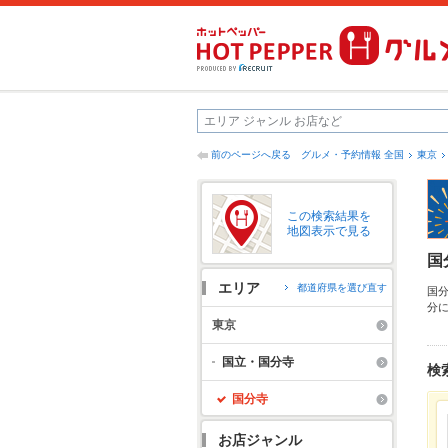
前のページへ戻る
グルメ・予約情報 全国
東京
この検索結果を
地図表示で見る
国
エリア
都道府県を選び直す
国
分
ホ
東京
情
ー
国立・国分寺
検
国分寺
お店ジャンル