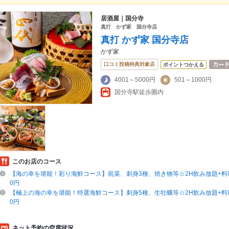
居酒屋｜国分寺
真打 かず家 国分寺店
真打 かず家 国分寺店
かず家
口コミ投稿特典対象店
ポイントつかえる
4001～5000円
501～1000円
国分寺駅徒歩圏内
このお店のコース
【海の幸を堪能！彩り海鮮コース】前菜、刺身3種、焼き物等☆2H飲み放題+料理6
0円
【極上の海の幸を堪能！特選海鮮コース】刺身5種、生牡蠣等☆2H飲み放題+料理7
0円
ネット予約の空席状況