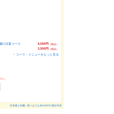
牡蠣の涼宴コース
4,500円
（税込）
3,500円
（税込）
コース・メニューをもっと見る
さい。
日本酒と牡蠣...時々おでんBACHIYA 国分寺店