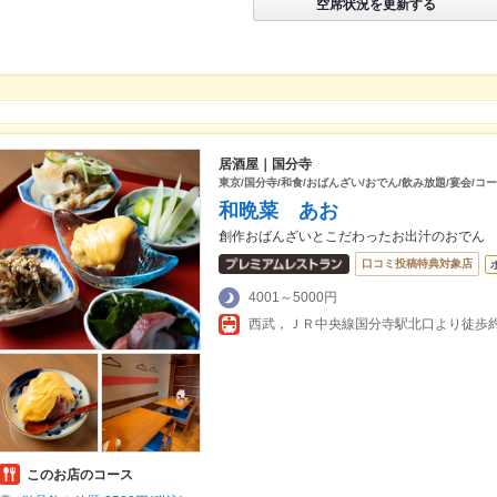
空席状況を更新する
居酒屋｜国分寺
東京/国分寺/和食/おばんざい/おでん/飲み放題/宴会/コー
和晩菜 あお
創作おばんざいとこだわったお出汁のおでん
口コミ投稿特典対象店
4001～5000円
西武，ＪＲ中央線国分寺駅北口より徒歩約
このお店のコース