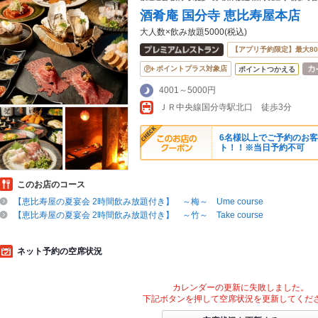
酒肴庵 国分寺 恵比寿屋本店
大人数×飲み放題5000(税込)
【アプリ予約限定】最大8
ポイントプラス対象店
ポイントつかえる
4001～5000円
ＪＲ中央線国分寺駅北口 徒歩3分
6名様以上でご予約のお
ト！！※当日予約不可
このお店のコース
【恵比寿屋の夏宴会 2時間飲み放題付き】 ～梅～ Ume course
【恵比寿屋の夏宴会 2時間飲み放題付き】 ～竹～ Take course
ネット予約の空席状況
カレンダーの更新に失敗しました。
下記ボタンを押して空席状況を更新してくだ