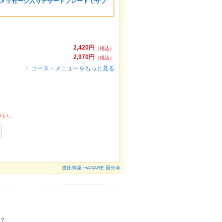
】メッセージ入りデザートプレートでサプ
2,420円
（税込）
2,970円
（税込）
コース・メニューをもっと見る
さい。
恵比寿屋 HANARE 国分寺
？