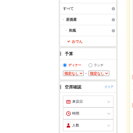
すべて
居酒屋
和風
おでん
予算
ディナー
ランチ
～
空席確認
クリア