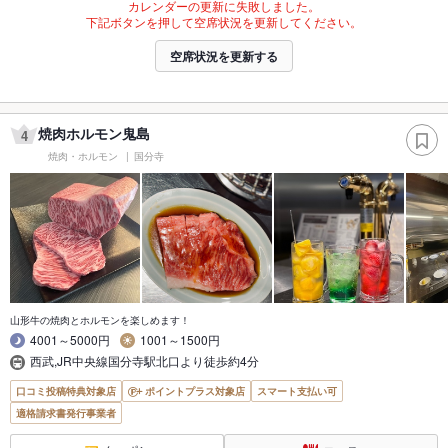
カレンダーの更新に失敗しました。
下記ボタンを押して空席状況を更新してください。
空席状況を更新する
焼肉ホルモン鬼島
4
焼肉・ホルモン
国分寺
山形牛の焼肉とホルモンを楽しめます！
4001～5000円
1001～1500円
西武,JR中央線国分寺駅北口より徒歩約4分
口コミ投稿特典対象店
ポイントプラス対象店
スマート支払い可
適格請求書発行事業者