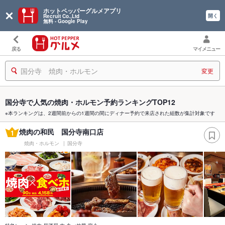
ホットペッパーグルメアプリ
開く
Recruit Co.,Ltd
無料 - Google Play
戻る
マイメニュー
国分寺 焼肉・ホルモン
変更
国分寺で人気の焼肉・ホルモン予約ランキングTOP12
※本ランキングは、2週間前からの1週間の間にディナー予約で来店された組数が集計対象です
焼肉の和民 国分寺南口店
1
焼肉・ホルモン
国分寺