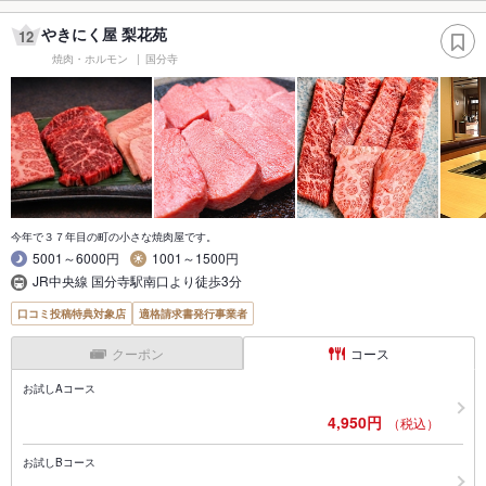
やきにく屋 梨花苑
12
焼肉・ホルモン
国分寺
今年で３７年目の町の小さな焼肉屋です。
5001～6000円
1001～1500円
JR中央線 国分寺駅南口より徒歩3分
口コミ投稿特典対象店
適格請求書発行事業者
クーポン
コース
お試しAコース
4,950円
（税込）
お試しBコース