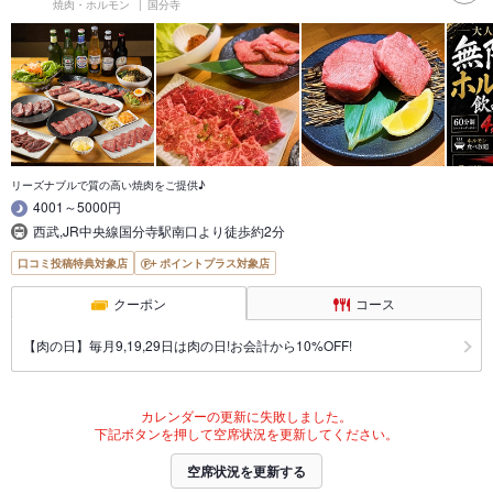
焼肉・ホルモン
国分寺
リーズナブルで質の高い焼肉をご提供♪
4001～5000円
西武,JR中央線国分寺駅南口より徒歩約2分
口コミ投稿特典対象店
ポイントプラス対象店
クーポン
コース
【肉の日】毎月9,19,29日は肉の日!お会計から10%OFF!
カレンダーの更新に失敗しました。
下記ボタンを押して空席状況を更新してください。
空席状況を更新する