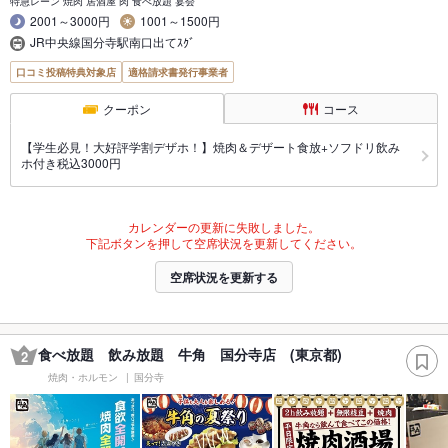
特急レーン 焼肉 居酒屋 肉 食べ放題 宴会
2001～3000円
1001～1500円
JR中央線国分寺駅南口出てｽｸﾞ
口コミ投稿特典対象店
適格請求書発行事業者
クーポン
コース
【学生必見！大好評学割デザホ！】焼肉＆デザート食放+ソフドリ飲み
ホ付き税込3000円
カレンダーの更新に失敗しました。
下記ボタンを押して空席状況を更新してください。
空席状況を更新する
食べ放題 飲み放題 牛角 国分寺店 (東京都)
2
焼肉・ホルモン
国分寺