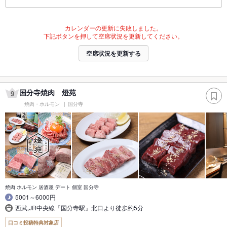
カレンダーの更新に失敗しました。
下記ボタンを押して空席状況を更新してください。
空席状況を更新する
国分寺焼肉 燈苑
9
焼肉・ホルモン
国分寺
焼肉 ホルモン 居酒屋 デート 個室 国分寺
5001～6000円
西武,JR中央線『国分寺駅』北口より徒歩約5分
口コミ投稿特典対象店