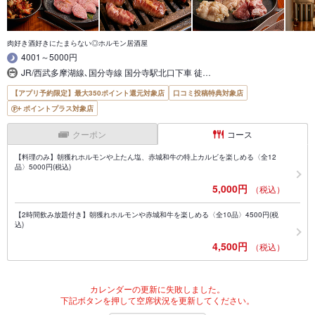
肉好き酒好きにたまらない◎ホルモン居酒屋
4001～5000円
JR/西武多摩湖線､国分寺線 国分寺駅北口下車 徒…
【アプリ予約限定】最大350ポイント還元対象店
口コミ投稿特典対象店
ポイントプラス対象店
クーポン
コース
【料理のみ】朝獲れホルモンや上たん塩、赤城和牛の特上カルビを楽しめる〈全12
品〉5000円(税込)
5,000円
（税込）
【2時間飲み放題付き】朝獲れホルモンや赤城和牛を楽しめる〈全10品〉4500円(税
込)
4,500円
（税込）
カレンダーの更新に失敗しました。
下記ボタンを押して空席状況を更新してください。