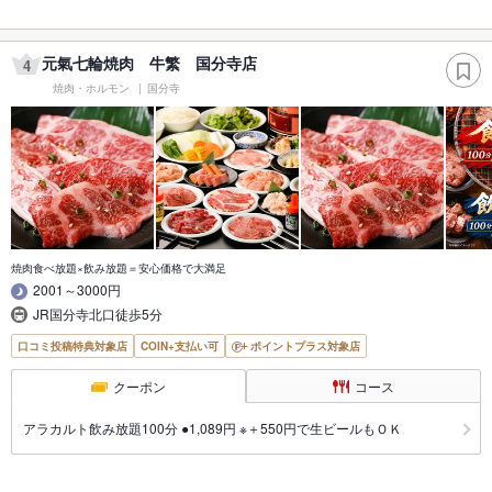
元氣七輪焼肉 牛繁 国分寺店
4
焼肉・ホルモン
国分寺
焼肉食べ放題×飲み放題＝安心価格で大満足
2001～3000円
JR国分寺北口徒歩5分
口コミ投稿特典対象店
COIN+支払い可
ポイントプラス対象店
クーポン
コース
アラカルト飲み放題100分 ●1,089円 ※＋550円で生ビールもＯＫ