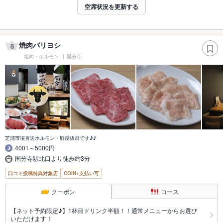
空席状況を更新する
焼肉バリヨシ
8
焼肉・ホルモン
国分寺
芝浦市場直送ホルモン・鮮度抜群です♪♪
4001～5000円
国分寺駅北口より徒歩約3分
口コミ投稿特典対象店
COIN+支払い可
クーポン
コース
【ネット予約限定♪】1杯目ドリンク半額！！通常メニューからお選び
いただけます！