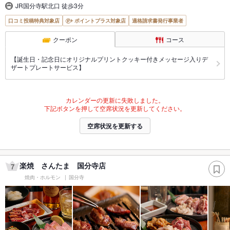
JR国分寺駅北口 徒歩3分
口コミ投稿特典対象店
ポイントプラス対象店
適格請求書発行事業者
クーポン
コース
【誕生日・記念日にオリジナルプリントクッキー付きメッセージ入りデ
ザートプレートサービス】
カレンダーの更新に失敗しました。
下記ボタンを押して空席状況を更新してください。
空席状況を更新する
楽焼 さんたま 国分寺店
7
焼肉・ホルモン
国分寺