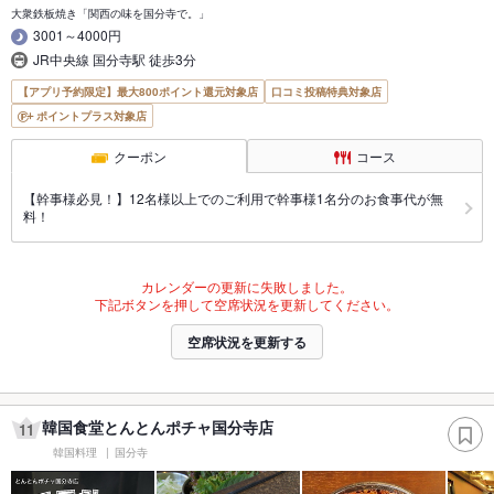
大衆鉄板焼き「関西の味を国分寺で。」
3001～4000円
JR中央線 国分寺駅 徒歩3分
【アプリ予約限定】最大800ポイント還元対象店
口コミ投稿特典対象店
ポイントプラス対象店
クーポン
コース
【幹事様必見！】12名様以上でのご利用で幹事様1名分のお食事代が無
料！
カレンダーの更新に失敗しました。
下記ボタンを押して空席状況を更新してください。
空席状況を更新する
韓国食堂とんとんポチャ国分寺店
11
韓国料理
国分寺