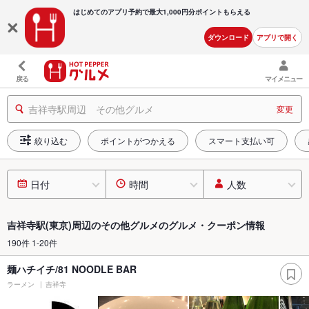
はじめてのアプリ予約で最大
1,000円分ポイントもらえる
ダウンロード
アプリで開く
戻る
マイメニュー
吉祥寺駅周辺 その他グルメ
変更
絞り込む
ポイントがつかえる
スマート支払い可
日付
時間
人数
吉祥寺駅(東京)周辺のその他グルメのグルメ・クーポン情報
190件 1-20件
麺ハチイチ/81 NOODLE BAR
ラーメン
吉祥寺