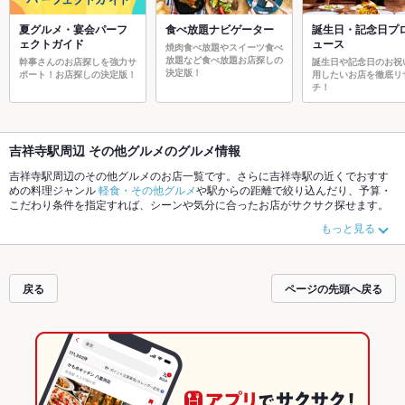
夏グルメ・宴会パーフ
食べ放題ナビゲーター
誕生日・記念日プ
ェクトガイド
ュース
焼肉食べ放題やスイーツ食べ
放題など食べ放題お店探しの
幹事さんのお店探しを強力サ
誕生日や記念日のお祝
決定版！
ポート！お店探しの決定版！
用したいお店を徹底リ
チ！
吉祥寺駅周辺 その他グルメのグルメ情報
吉祥寺駅周辺のその他グルメのお店一覧です。さらに吉祥寺駅の近くでおすす
めの料理ジャンル
軽食・その他グルメ
や駅からの距離で絞り込んだり、予算・
こだわり条件を指定すれば、シーンや気分に合ったお店がサクサク探せます。
ホットペッパーグルメなら、お得なクーポンはもちろん、こだわりメニュー
ハ
もっと見る
ンバーガー
や季節のおすすめ料理など、お店の最新情報をご紹介しているので
安心！24時間使える簡単便利なネット予約が使えるお店も拡大中です。友達ど
うしの飲み会にも、会社の宴会にも、デートやパーティーにもお得に便利にホ
ットペッパーグルメをご利用ください。
戻る
ページの先頭へ戻る