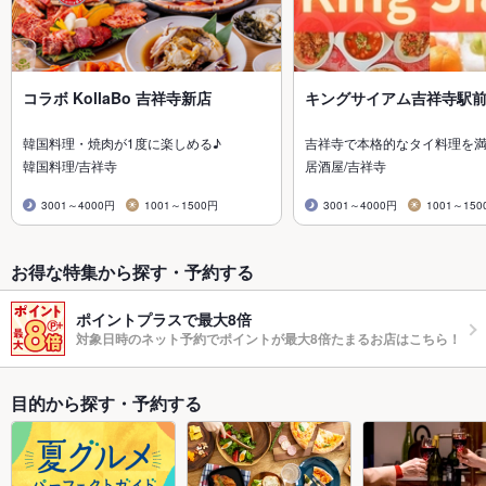
コラボ KollaBo 吉祥寺新店
キングサイアム吉祥寺駅
韓国料理・焼肉が1度に楽しめる♪
吉祥寺で本格的なタイ料理を満
韓国料理/吉祥寺
居酒屋/吉祥寺
3001～4000円
1001～1500円
3001～4000円
1001～150
お得な特集から探す・予約する
ポイントプラスで最大8倍
対象日時のネット予約でポイントが最大8倍たまるお店はこちら！
目的から探す・予約する