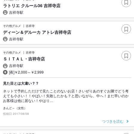
ラトリエ クルール36 吉祥寺店
吉祥寺駅
その他グルメ
吉祥寺
ディーン＆デルーカ アトレ吉祥寺店
吉祥寺駅
その他グルメ
吉祥寺
ＳＩＴＡＬ・吉祥寺店
吉祥寺駅
[夜]￥2,000～￥2,999
見た目とは大違い？？
ネットで予約しただけで見たことのないお店！さいぜりあのすぐお隣でどう考
えても小さい！！やばい！失敗したかも？と思いながら、中へ！まだ早いのか
お客様は他に居ない！やはり…
きんど～（女性）
投稿日 2017/08/08
つづきを読む