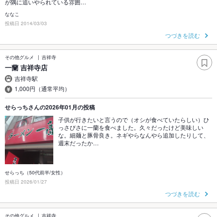
が隅に追いやられている雰囲…
ななこ
投稿日 2014/03/03
つづきを読む
その他グルメ
吉祥寺
一蘭 吉祥寺店
吉祥寺駅
1,000円（通常平均）
せらっちさんの2026年01月の投稿
子供が行きたいと言うので（オシが食べていたらしい）ひ
っさびさに一蘭を食べました。久々だったけど美味しい
な。細麺と豚骨良き。ネギやらなんやら追加したりして、
週末だったか…
せらっち（50代前半/女性）
投稿日 2026/01/27
つづきを読む
その他グルメ
吉祥寺