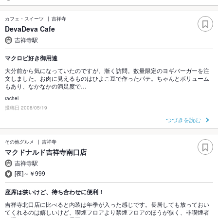
カフェ・スイーツ
吉祥寺
DevaDeva Cafe
吉祥寺駅
マクロビ好き御用達
大分前から気になっていたのですが、漸く訪問。数量限定のヨギバーガーを注
文しました。お肉に見えるものはひよこ豆で作ったパテ。ちゃんとボリューム
もあり、なかなかの満足度で…
rachel
投稿日 2008/05/19
つづきを読む
その他グルメ
吉祥寺
マクドナルド吉祥寺南口店
吉祥寺駅
[夜]～￥999
座席は狭いけど、待ち合わせに便利！
吉祥寺北口店に比べると内装は年季が入った感じです。長居しても放っておい
てくれるのは嬉しいけど、喫煙フロアより禁煙フロアのほうが狭く、非喫煙者