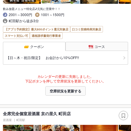
飲み放題メニュー特化店♪元気に営業中！！
2001～3000円
1001～1500円
町田駅から徒歩3分
【アプリ予約限定】最大800ポイント還元対象店
口コミ投稿特典対象店
スマート支払い可
適格請求書発行事業者
クーポン
コース
【日～木・祝日/限定】 お会計から10%OFF!!
カレンダーの更新に失敗しました。
下記ボタンを押して空席状況を更新してください。
空席状況を更新する
全席完全個室居酒屋 京の里久 町田店
居酒屋
町田駅