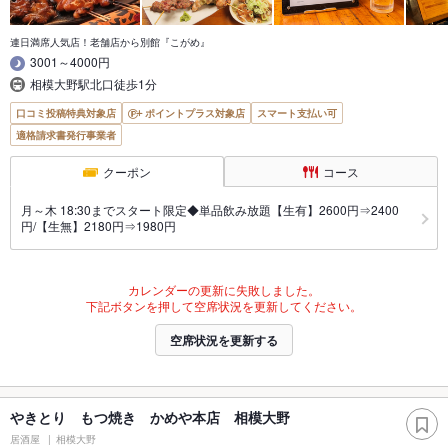
連日満席人気店！老舗店から別館『こがめ』
3001～4000円
相模大野駅北口徒歩1分
口コミ投稿特典対象店
ポイントプラス対象店
スマート支払い可
適格請求書発行事業者
クーポン
コース
月～木 18:30までスタート限定◆単品飲み放題【生有】2600円⇒2400
円/【生無】2180円⇒1980円
カレンダーの更新に失敗しました。
下記ボタンを押して空席状況を更新してください。
空席状況を更新する
やきとり もつ焼き かめや本店 相模大野
居酒屋
相模大野