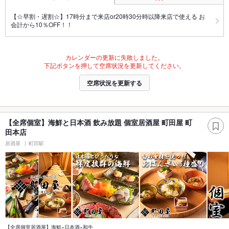
【☆早割・遅割☆】17時分まで来店or20時30分時以降来店で使える お
会計から10％OFF！！
カレンダーの更新に失敗しました。
下記ボタンを押して空席状況を更新してください。
空席状況を更新する
【全席個室】海鮮と日本酒 飲み放題 個室居酒屋 町田屋 町
田本店
居酒屋
町田駅
【全席個室居酒屋】海鮮×日本酒×和牛