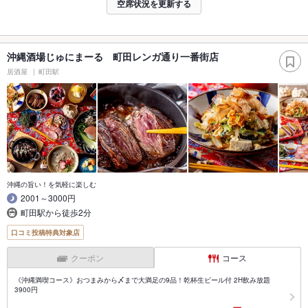
空席状況を更新する
沖縄酒場じゅにまーる 町田レンガ通り一番街店
居酒屋
町田駅
沖縄の旨い！を気軽に楽しむ
2001～3000円
町田駅から徒歩2分
口コミ投稿特典対象店
クーポン
コース
《沖縄満喫コース》おつまみから〆まで大満足の9品！乾杯生ビール付 2H飲み放題
3900円