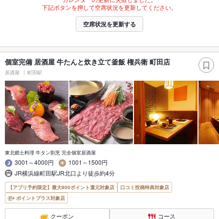
下記ボタンを押して空席状況を更新してください。
空席状況を更新する
個室完備 居酒屋 牛たんと炊き立て釜飯 権兵衛 町田店
居酒屋
町田駅
東北郷土料理 牛タン割烹 完全個室居酒屋
3001～4000円
1001～1500円
JR横浜線町田駅JR北口より徒歩約4分
【アプリ予約限定】最大800ポイント還元対象店
口コミ投稿特典対象店
ポイントプラス対象店
クーポン
コース