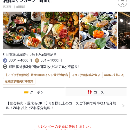
居酒屋リンカーン 町田店
居酒屋
町田駅
町田/個室/居酒屋/もつ鍋/飲み放題/焼き鳥
3001～4000円
501～1000円
町田駅徒歩3分/団体個室あり◎ﾏｸﾞﾛとｱﾃ盛り!
【アプリ予約限定】最大800ポイント還元対象店
口コミ投稿特典対象店
COIN+支払い可
適格請求書発行事業者
クーポン
コース
【宴会特典・週末もOK！】8名様以上のコースご予約で幹事様1名分無
料！20名以上で2名様分無料！
カレンダーの更新に失敗しました。