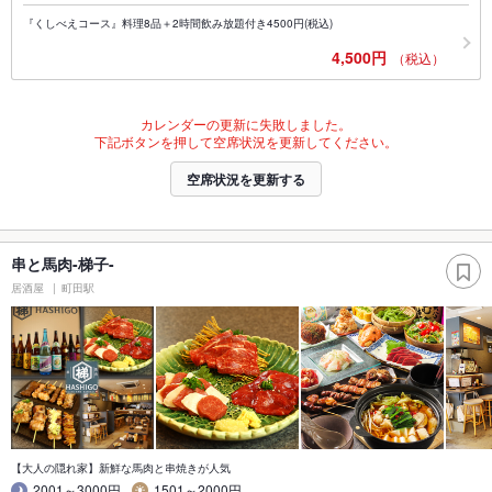
『くしべえコース』料理8品＋2時間飲み放題付き4500円(税込)
4,500円
（税込）
カレンダーの更新に失敗しました。
下記ボタンを押して空席状況を更新してください。
空席状況を更新する
串と馬肉-梯子-
居酒屋
町田駅
【大人の隠れ家】新鮮な馬肉と串焼きが人気
2001～3000円
1501～2000円