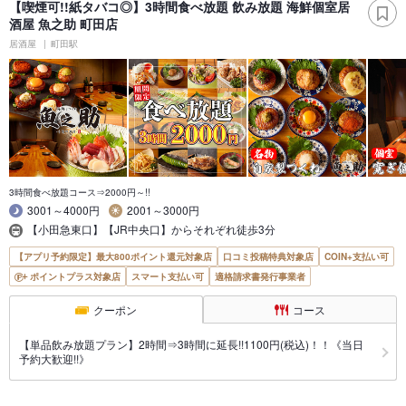
【喫煙可!!紙タバコ◎】3時間食べ放題 飲み放題 海鮮個室居
酒屋 魚之助 町田店
居酒屋
町田駅
3時間食べ放題コース⇒2000円～!!
3001～4000円
2001～3000円
【小田急東口】【JR中央口】からそれぞれ徒歩3分
【アプリ予約限定】最大800ポイント還元対象店
口コミ投稿特典対象店
COIN+支払い可
ポイントプラス対象店
スマート支払い可
適格請求書発行事業者
クーポン
コース
【単品飲み放題プラン】2時間⇒3時間に延長!!1100円(税込)！！《当日
予約大歓迎!!》