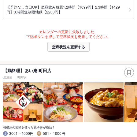
【予約なし当日OK】単品飲み放題1.2時間【1099円】2.3時間【1429
円】3.時間無制限地獄【2200円】
カレンダーの更新に失敗しました。
下記ボタンを押して空席状況を更新してください。
空席状況を更新する
【鶏料理】あい庵 町田店
居酒屋
町田駅
相模原の地卵を使った親子丼が絶品！
3001～4000円
501～1000円