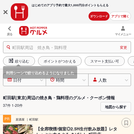
はじめてのアプリ予約で最大
1,000円分ポイントもらえる
ダウンロード
アプリで開く
戻る
マイメニュー
町田駅周辺 焼き鳥・鶏料理
変更
絞り込む
ポイントがつかえる
スマート支払い可
日付
時間
人数
町田駅(東京)周辺の焼き鳥・鶏料理のグルメ・クーポン情報
37件 1-20件
地図から探す
PR
居酒屋
町田駅
【全席喫煙/個室◎2.5H生付飲み放題】レタ