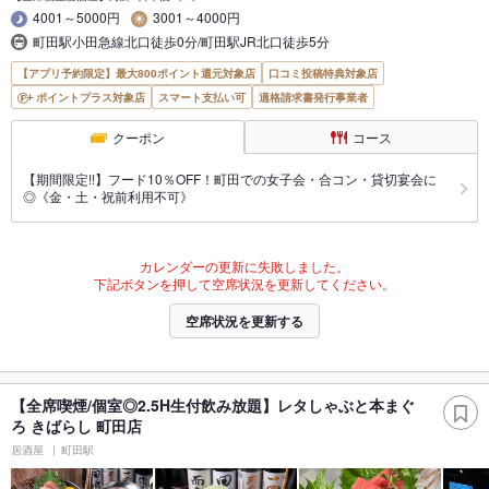
4001～5000円
3001～4000円
町田駅小田急線北口徒歩0分/町田駅JR北口徒歩5分
【アプリ予約限定】最大800ポイント還元対象店
口コミ投稿特典対象店
ポイントプラス対象店
スマート支払い可
適格請求書発行事業者
クーポン
コース
【期間限定!!】フード10％OFF！町田での女子会・合コン・貸切宴会に
◎《金・土・祝前利用不可》
カレンダーの更新に失敗しました。
下記ボタンを押して空席状況を更新してください。
空席状況を更新する
【全席喫煙/個室◎2.5H生付飲み放題】レタしゃぶと本まぐ
ろ きばらし 町田店
居酒屋
町田駅