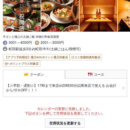
牛タンと極上の土鍋ご飯 本物の和食居酒屋
3001～4000円
2001～3000円
町田駅徒歩3分♪(町田/牛ﾀﾝ/土鍋ごはん/喫煙可)
【アプリ予約限定】最大800ポイント還元対象店
口コミ投稿特典対象店
ポイントプラス対象店
クーポン
コース
【☆早割・遅割☆】17時まで来店or20時30分以降来店で使える お会計
から10％OFF！！！
カレンダーの更新に失敗しました。
下記ボタンを押して空席状況を更新してください。
空席状況を更新する