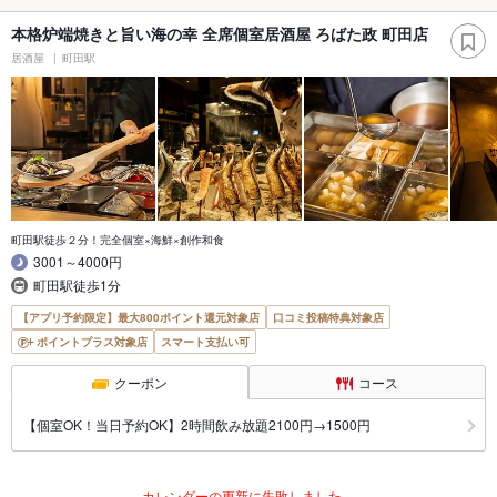
本格炉端焼きと旨い海の幸 全席個室居酒屋 ろばた政 町田店
居酒屋
町田駅
町田駅徒歩２分！完全個室×海鮮×創作和食
3001～4000円
町田駅徒歩1分
【アプリ予約限定】最大800ポイント還元対象店
口コミ投稿特典対象店
ポイントプラス対象店
スマート支払い可
クーポン
コース
【個室OK！当日予約OK】2時間飲み放題2100円→1500円
カレンダーの更新に失敗しました。