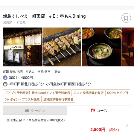
焼鳥くしべえ 町田店 ※旧：串もんDining
居酒屋
町田駅
町田 焼鳥 地酒 煮込み 串焼 個室 宴会
3001～4000円
JR町田駅北口徒歩3分･小田急線町田駅西口徒歩5分
【アプリ予約限定】最大800ポイント還元対象店
口コミ投稿特典対象店
COIN+支払い可
ポイントプラス対象店
適格請求書発行事業者
クーポン
コース
当日対応もOK！単品飲み放題2500円(税込)
2,500円
（税込）