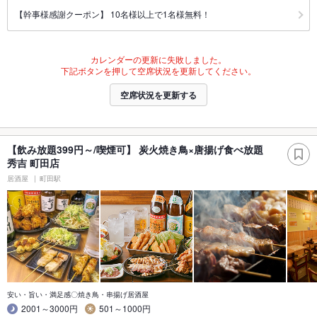
【幹事様感謝クーポン】 10名様以上で1名様無料！
カレンダーの更新に失敗しました。
下記ボタンを押して空席状況を更新してください。
空席状況を更新する
【飲み放題399円～/喫煙可】 炭火焼き鳥×唐揚げ食べ放題
秀吉 町田店
居酒屋
町田駅
安い・旨い・満足感〇焼き鳥・串揚げ居酒屋
2001～3000円
501～1000円