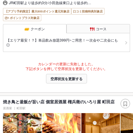
JR町田駅より徒歩約3分/小田急線東口より徒歩約…
【アプリ予約限定】最大800ポイント還元対象店
口コミ投稿特典対象店
ポイントプラス対象店
クーポン
コース
【エリア最安！？】単品飲み放題399円~ご用意！一次会や二次会にも
◎
カレンダーの更新に失敗しました。
下記ボタンを押して空席状況を更新してください。
空席状況を更新する
焼き鳥と釜飯が旨い店 個室居酒屋 権兵衛のいろり屋 町田店
居酒屋
町田駅