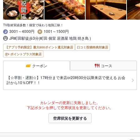
TV取材実績多数！個室で味わう地鶏三昧！
3001～4000円
1001～1500円
JR町田駅徒歩3分(町田 個室 居酒屋 地鶏 焼き鳥 )
【アプリ予約限定】最大800ポイント還元対象店
口コミ投稿特典対象店
ポイントプラス対象店
クーポン
コース
【☆早割・遅割☆】17時分まで来店or20時30分以降来店で使える お会
計から10％OFF！！
カレンダーの更新に失敗しました。
下記ボタンを押して空席状況を更新してください。
空席状況を更新する