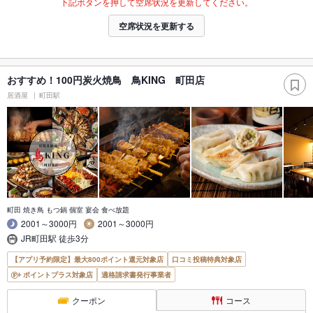
下記ボタンを押して空席状況を更新してください。
空席状況を更新する
おすすめ！100円炭火焼鳥 鳥KING 町田店
居酒屋
町田駅
町田 焼き鳥 もつ鍋 個室 宴会 食べ放題
2001～3000円
2001～3000円
JR町田駅 徒歩3分
【アプリ予約限定】最大800ポイント還元対象店
口コミ投稿特典対象店
ポイントプラス対象店
適格請求書発行事業者
クーポン
コース