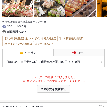
町田駅 居酒屋 全席個室 焼き鳥 九州料理
3001～4000円
町田駅徒歩2分
【アプリ予約限定】最大800ポイント還元対象店
口コミ投稿特典対象店
ポイントプラス対象店
スマート支払い可
クーポン
コース
【個室OK！当日予約OK】2時間飲み放題2100円→1500円
カレンダーの更新に失敗しました。
下記ボタンを押して空席状況を更新してください。
空席状況を更新する