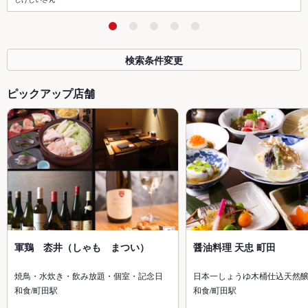
検索条件変更
ピックアップ店舗
軍鶏 枩井（しゃも まつい）
醤油料理 天忠 町田
焼鳥・水炊き・飲み放題・個室・記念日
日本一しょうゆ木桶仕込天然
和食/町田駅
和食/町田駅