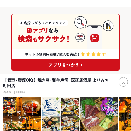
【個室×喫煙OK!】焼き鳥×和牛寿司 深夜居酒屋 よりみち
町田店
居酒屋
町田駅