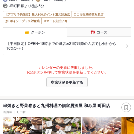
JR町田駅より徒歩5分
【アプリ予約限定】最大800ポイント還元対象店
口コミ投稿特典対象店
ポイントプラス対象店
スマート支払い可
クーポン
コース
【平日限定】OPEN~18時までの退店or21時以降の入店でお会計から
10%OFF！
カレンダーの更新に失敗しました。
下記ボタンを押して空席状況を更新してください。
空席状況を更新する
串焼きと野菜巻きと九州料理の個室居酒屋 和み屋 町田店
居酒屋
町田駅