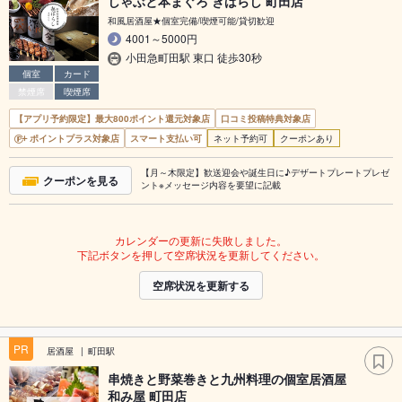
しゃぶと本まぐろ きばらし 町田店
和風居酒屋★個室完備/喫煙可能/貸切歓迎
4001～5000円
小田急町田駅 東口 徒歩30秒
個室
カード
禁煙席
喫煙席
【アプリ予約限定】最大800ポイント還元対象店
口コミ投稿特典対象店
ポイントプラス対象店
スマート支払い可
ネット予約可
クーポンあり
【月～木限定】歓送迎会や誕生日に♪デザートプレートプレゼ
クーポンを見る
ント※メッセージ内容を要望に記載
カレンダーの更新に失敗しました。
下記ボタンを押して空席状況を更新してください。
空席状況を更新する
PR
居酒屋
町田駅
串焼きと野菜巻きと九州料理の個室居酒屋
和み屋 町田店