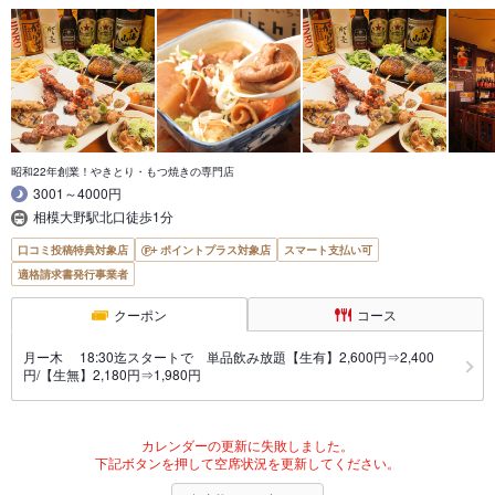
昭和22年創業！やきとり・もつ焼きの専門店
3001～4000円
相模大野駅北口徒歩1分
口コミ投稿特典対象店
ポイントプラス対象店
スマート支払い可
適格請求書発行事業者
クーポン
コース
月ー木 18:30迄スタートで 単品飲み放題【生有】2,600円⇒2,400
円/【生無】2,180円⇒1,980円
カレンダーの更新に失敗しました。
下記ボタンを押して空席状況を更新してください。