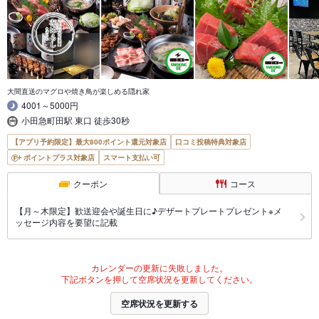
大間直送のマグロや焼き鳥が楽しめる隠れ家
4001～5000円
小田急町田駅 東口 徒歩30秒
【アプリ予約限定】最大800ポイント還元対象店
口コミ投稿特典対象店
ポイントプラス対象店
スマート支払い可
クーポン
コース
【月～木限定】歓送迎会や誕生日に♪デザートプレートプレゼント※メ
ッセージ内容を要望に記載
カレンダーの更新に失敗しました。
下記ボタンを押して空席状況を更新してください。
空席状況を更新する