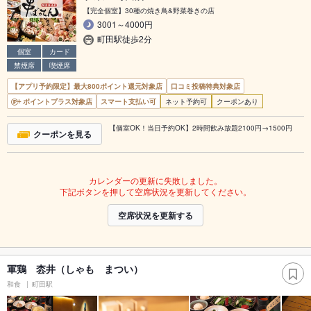
【完全個室】30種の焼き鳥&野菜巻きの店
3001～4000円
町田駅徒歩2分
個室
カード
禁煙席
喫煙席
【アプリ予約限定】最大800ポイント還元対象店
口コミ投稿特典対象店
ポイントプラス対象店
スマート支払い可
ネット予約可
クーポンあり
【個室OK！当日予約OK】2時間飲み放題2100円→1500円
クーポンを見る
カレンダーの更新に失敗しました。
下記ボタンを押して空席状況を更新してください。
空席状況を更新する
軍鶏 枩井（しゃも まつい）
和食
町田駅