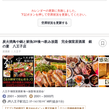
カレンダーの更新に失敗しました。
下記ボタンを押して空席状況を更新してください。
空席状況を更新する
炭火焼鳥や鍋と鮮魚3H食べ飲み放題 完全個室居酒屋 銀
の宴 八王子店
居酒屋
八王子
八王子/個室居酒屋/食べ放題/歓送迎会/
2001～3000円
2001～3000円
JR八王子駅北口 ｽﾃｰｼｮﾝﾌﾛﾝﾄﾋﾞﾙ8F(徒歩1分)
【アプリ予約限定】最大800ポイント還元対象店
口コミ投稿特典対象店