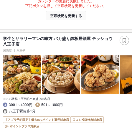
カレンダーの更新に失敗しました。
下記ボタンを押して空席状況を更新してください。
空席状況を更新する
学生とサラリーマンの味方 バカ盛り鉄板居酒屋 テッショウ
八王子店
居酒屋
八王子
コスパ抜群！圧倒的バカ盛りの名店
3001～4000円
501～1000円
八王子駅徒歩1分
【アプリ予約限定】最大800ポイント還元対象店
口コミ投稿特典対象店
ポイントプラス対象店