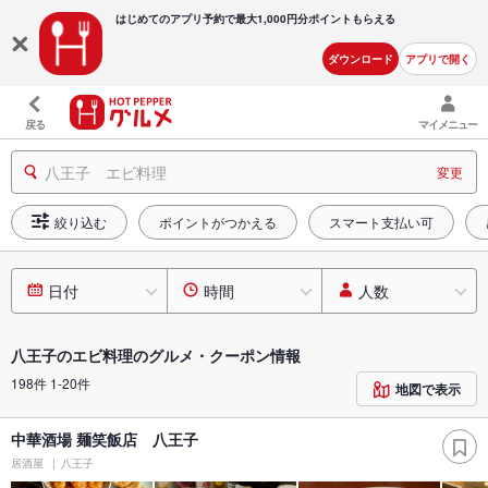
はじめてのアプリ予約で最大
1,000円分ポイントもらえる
ダウンロード
アプリで開く
戻る
マイメニュー
八王子 エビ料理
変更
絞り込む
ポイントがつかえる
スマート支払い可
日付
時間
人数
八王子のエビ料理のグルメ・クーポン情報
198件 1-20件
地図で表示
中華酒場 麺笑飯店 八王子
居酒屋
八王子