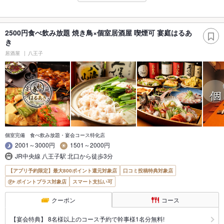
2500円食べ飲み放題 焼き鳥×個室居酒屋 喫煙可 宴庭はるあ
き
居酒屋
八王子
個室完備 食べ飲み放題・宴会コース特化店
2001～3000円
1501～2000円
JR中央線 八王子駅 北口から徒歩3分
【アプリ予約限定】最大800ポイント還元対象店
口コミ投稿特典対象店
ポイントプラス対象店
スマート支払い可
クーポン
コース
【宴会特典】 8名様以上のコース予約で幹事様1名分無料!