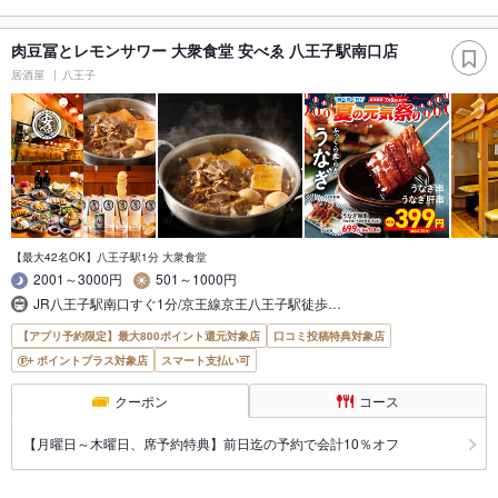
肉豆冨とレモンサワー 大衆食堂 安べゑ 八王子駅南口店
居酒屋
八王子
【最大42名OK】八王子駅1分 大衆食堂
2001～3000円
501～1000円
JR八王子駅南口すぐ1分/京王線京王八王子駅徒歩…
【アプリ予約限定】最大800ポイント還元対象店
口コミ投稿特典対象店
ポイントプラス対象店
スマート支払い可
クーポン
コース
【月曜日～木曜日、席予約特典】前日迄の予約で会計10％オフ