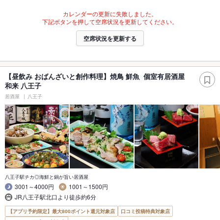
カレンダーの更新に失敗しました。
下記ボタンを押して空席状況を更新してください。
空席状況を更新する
【昼飲み おばんざいと創作料理】焼鳥 鮮魚 個室有居酒屋
和来 八王子
居酒屋
八王子
八王子駅チカ◎海鮮と鍋が旨い居酒屋
3001～4000円
1001～1500円
JR八王子駅北口より徒歩約6分
【アプリ予約限定】最大800ポイント還元対象店
口コミ投稿特典対象店