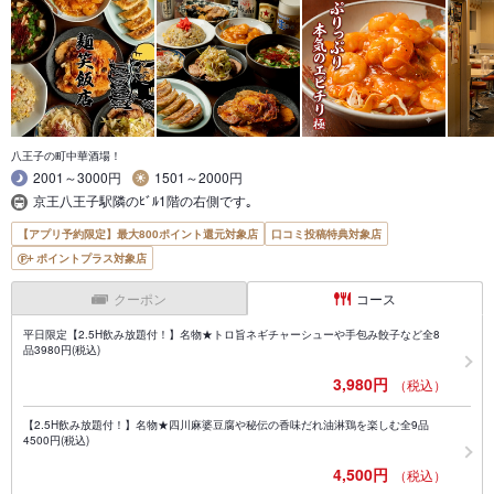
八王子の町中華酒場！
2001～3000円
1501～2000円
京王八王子駅隣のﾋﾞﾙ1階の右側です｡
【アプリ予約限定】最大800ポイント還元対象店
口コミ投稿特典対象店
ポイントプラス対象店
クーポン
コース
平日限定【2.5H飲み放題付！】名物★トロ旨ネギチャーシューや手包み餃子など全8
品3980円(税込)
3,980円
（税込）
【2.5H飲み放題付！】名物★四川麻婆豆腐や秘伝の香味だれ油淋鶏を楽しむ全9品
4500円(税込)
4,500円
（税込）