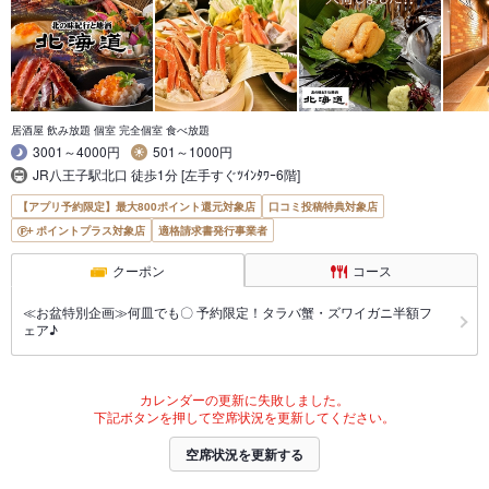
居酒屋 飲み放題 個室 完全個室 食べ放題
3001～4000円
501～1000円
JR八王子駅北口 徒歩1分 [左手すぐﾂｲﾝﾀﾜｰ6階]
【アプリ予約限定】最大800ポイント還元対象店
口コミ投稿特典対象店
ポイントプラス対象店
適格請求書発行事業者
クーポン
コース
≪お盆特別企画≫何皿でも〇 予約限定！タラバ蟹・ズワイガニ半額フ
ェア♪
カレンダーの更新に失敗しました。
下記ボタンを押して空席状況を更新してください。
空席状況を更新する