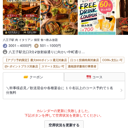
八王子駅 肉 イタリアン 個室 食べ飲み放題
3001～4000円
501～1000円
八王子駅北口3分♪放射線通りに向かい中町通り…
【アプリ予約限定】最大800ポイント還元対象店
口コミ投稿特典対象店
COIN+支払い可
ポイントプラス対象店
スマート支払い可
適格請求書発行事業者
クーポン
コース
＼幹事様必見／歓送迎会や各種宴会に １０名以上のコース予約で１名
分無料
カレンダーの更新に失敗しました。
下記ボタンを押して空席状況を更新してください。
空席状況を更新する