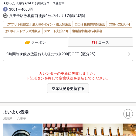
★ゆったりお得★WEB予約限定コース受付中
3001～4000円
八王子駅改札南口徒歩2分｡ﾌｧﾐﾘ-ﾏ-ﾄの隣ﾋﾞﾙ2階
【アプリ予約限定】最大800ポイント還元対象店
口コミ投稿特典対象店
COIN+支払い可
ポイントプラス対象店
スマート支払い可
適格請求書発行事業者
クーポン
コース
2時間制★飲み放題お1人様につき200円OFF【区分25】
カレンダーの更新に失敗しました。
下記ボタンを押して空席状況を更新してください。
空席状況を更新する
よいよい酒場
居酒屋
八王子