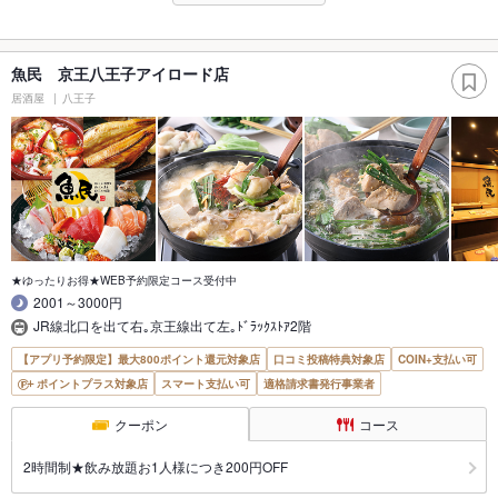
魚民 京王八王子アイロード店
居酒屋
八王子
★ゆったりお得★WEB予約限定コース受付中
2001～3000円
JR線北口を出て右｡京王線出て左｡ﾄﾞﾗｯｸｽﾄｱ2階
【アプリ予約限定】最大800ポイント還元対象店
口コミ投稿特典対象店
COIN+支払い可
ポイントプラス対象店
スマート支払い可
適格請求書発行事業者
クーポン
コース
2時間制★飲み放題お1人様につき200円OFF