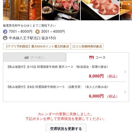
厳選黒毛和牛を心ゆくまでご賞味下さい
7001～8000円
3001～4000円
中央線八王子駅北口 徒歩15分
【アプリ予約限定】最大800ポイント還元対象店
口コミ投稿特典対象店
クーポン
コース
【飲み放題付】全10品 特選国産牛焼肉 贅沢コース 《歓送迎会・部署の宴会》
8,000円
（税込）
【飲み放題付】全8品 特選国産牛焼肉コース 〈品数充実〉《友人との飲み会》
6,000円
（税込）
カレンダーの更新に失敗しました。
下記ボタンを押して空席状況を更新してください。
空席状況を更新する