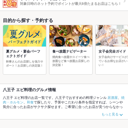
対象日時のネット予約でポイントが最大8倍たまるお店はこちら！
目的から探す・予約する
夏グルメ・宴会パーフ
食べ放題ナビゲーター
女子会完全ガイド
ェクトガイド
焼肉食べ放題やスイーツ食べ
女子会向けサービスが
放題など食べ放題お店探しの
ているお得なお店がい
幹事さんのお店探しを強力サ
決定版！
い！
ポート！お店探しの決定版！
八王子 エビ料理のグルメ情報
八王子 エビ料理のお店一覧です。八王子でおすすめの料理ジャンル
居酒屋
、
焼
肉・ホルモン
、
和食
で探したり、予算やこだわり条件を指定すれば、シーンや
気分に合ったお店がサクサク探せます。ご希望に合ったお店が見つからなかっ
たら、近隣のエリア
立川
、
八王子
、
西八王子
もチェックしてみてください。ホ
もっと見る
ットペッパーグルメなら、お得なクーポンはもちろん、こだわりメニュー
から
あげ
、
お茶漬け
、
塩辛
や季節のおすすめ料理など、お店の最新情報をご紹介し
ているので安心！24時間使える簡単便利なネット予約が使えるお店も拡大中で