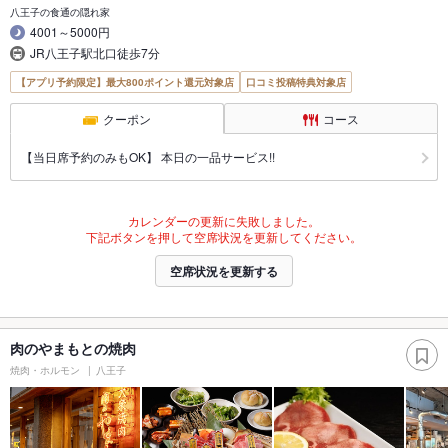
八王子の食通の隠れ家
4001～5000円
JR八王子駅北口徒歩7分
【アプリ予約限定】最大800ポイント還元対象店
口コミ投稿特典対象店
クーポン
コース
【当日席予約のみもOK】 本日の一品サービス!!
カレンダーの更新に失敗しました。
下記ボタンを押して空席状況を更新してください。
空席状況を更新する
肉のやまもとの焼肉
焼肉・ホルモン
八王子