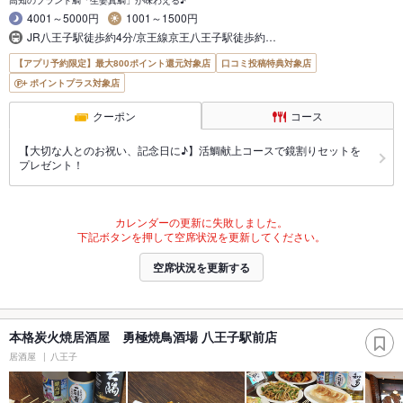
4001～5000円
1001～1500円
JR八王子駅徒歩約4分/京王線京王八王子駅徒歩約…
【アプリ予約限定】最大800ポイント還元対象店
口コミ投稿特典対象店
ポイントプラス対象店
クーポン
コース
【大切な人とのお祝い、記念日に♪】活鯛献上コースで鏡割りセットを
プレゼント！
カレンダーの更新に失敗しました。
下記ボタンを押して空席状況を更新してください。
空席状況を更新する
本格炭火焼居酒屋 勇極焼鳥酒場 八王子駅前店
居酒屋
八王子