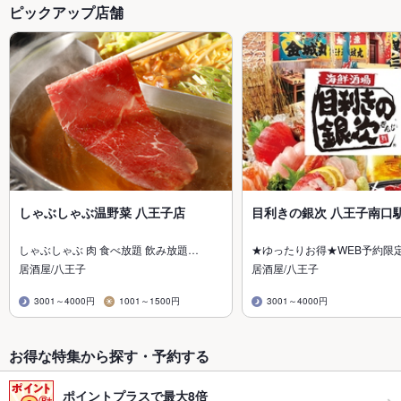
ピックアップ店舗
しゃぶしゃぶ温野菜 八王子店
目利きの銀次 八王子南口
しゃぶしゃぶ 肉 食べ放題 飲み放題…
★ゆったりお得★WEB予約限
居酒屋/八王子
居酒屋/八王子
3001～4000円
1001～1500円
3001～4000円
お得な特集から探す・予約する
ポイントプラスで最大8倍