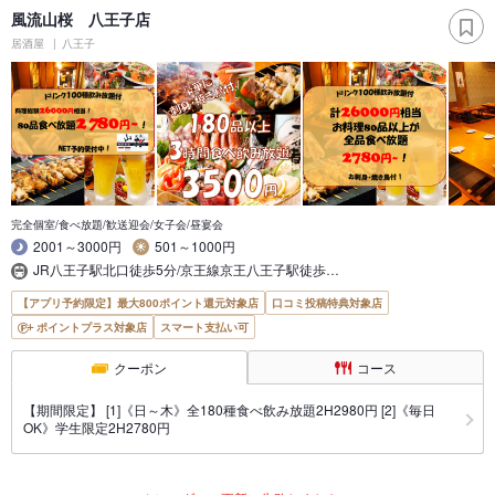
風流山桜 八王子店
居酒屋
八王子
完全個室/食べ放題/歓送迎会/女子会/昼宴会
2001～3000円
501～1000円
JR八王子駅北口徒歩5分/京王線京王八王子駅徒歩…
【アプリ予約限定】最大800ポイント還元対象店
口コミ投稿特典対象店
ポイントプラス対象店
スマート支払い可
クーポン
コース
【期間限定】 [1]《日～木》全180種食べ飲み放題2H2980円 [2]《毎日
OK》学生限定2H2780円