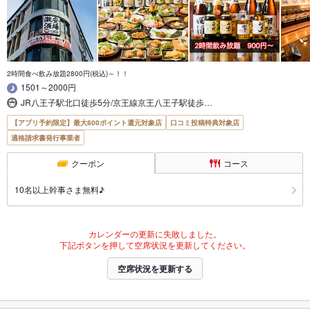
2時間食べ飲み放題2800円(税込)～！！
1501～2000円
JR八王子駅北口徒歩5分/京王線京王八王子駅徒歩…
【アプリ予約限定】最大800ポイント還元対象店
口コミ投稿特典対象店
適格請求書発行事業者
クーポン
コース
10名以上幹事さま無料♪
カレンダーの更新に失敗しました。
下記ボタンを押して空席状況を更新してください。
空席状況を更新する