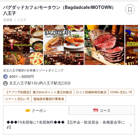
バグダッドカフェ/モータウン（Bagdadcafe/MOTOWN）
八王子
居酒屋
八王子
京王八王子駅約1分本格リゾートダイニング
4001～5000円
京王八王子駅1分/JR八王子駅北口5分
【アプリ予約限定】最大800ポイント還元対象店
口コミ投稿特典対象店
COIN+支払い可
スマート支払い可
適格請求書発行事業者
クーポン
コース
◆◆◆10名様毎に1名様無料◆◆◆ 【忘年会・歓送迎会・各種宴会等に
♪】