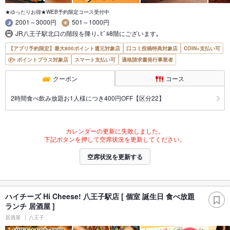
★ゆったりお得★WEB予約限定コース受付中
2001～3000円
501～1000円
JR八王子駅北口の階段を降り､ﾋﾞﾙ8階にございます｡
【アプリ予約限定】最大800ポイント還元対象店
口コミ投稿特典対象店
COIN+支払い可
ポイントプラス対象店
スマート支払い可
適格請求書発行事業者
クーポン
コース
2時間食べ飲み放題お1人様につき400円OFF【区分22】
カレンダーの更新に失敗しました。
下記ボタンを押して空席状況を更新してください。
空席状況を更新する
ハイチーズ Hi Cheese! 八王子駅店 [ 個室 誕生日 食べ放題
ランチ 居酒屋 ]
居酒屋
八王子