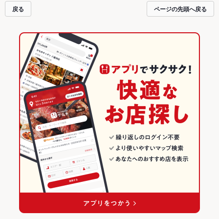
す。友達どうしの飲み会にも、会社の宴会にも、デートやパーティーにもお得
戻る
ページの先頭へ戻る
に便利にホットペッパーグルメをご利用ください。