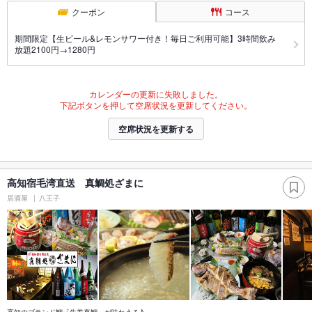
クーポン
コース
期間限定【生ビール&レモンサワー付き！毎日ご利用可能】3時間飲み
放題2100円→1280円
カレンダーの更新に失敗しました。
下記ボタンを押して空席状況を更新してください。
空席状況を更新する
高知宿毛湾直送 真鯛処ざまに
居酒屋
八王子
高知のブランド鯛「生姜真鯛」が味わえる♪