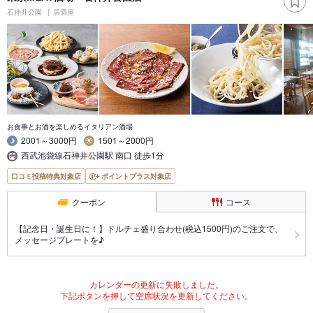
石神井公園
居酒屋
お食事とお酒を楽しめるイタリアン酒場
2001～3000円
1501～2000円
西武池袋線石神井公園駅 南口 徒歩1分
口コミ投稿特典対象店
ポイントプラス対象店
クーポン
コース
【記念日・誕生日に！】ドルチェ盛り合わせ(税込1500円)のご注文で、
メッセージプレートを♪
カレンダーの更新に失敗しました。
下記ボタンを押して空席状況を更新してください。