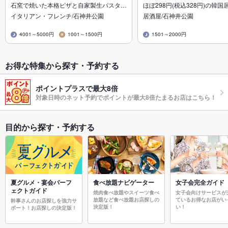
石窯で焼いた本格ピザと自家製生パスタ…
ほぼ298円(税込328円)の韓国
イタリアン・フレンチ/石神井公園
居酒屋/石神井公園
4001～5000円
1001～1500円
1501～2000円
お得な特集から探す・予約する
ポイントプラスで最大8倍
対象日時のネット予約でポイントが最大8倍たまるお店はこちら！
目的から探す・予約する
夏グルメ・宴会パーフ
食べ放題ナビゲーター
女子会完全ガイド
ェクトガイド
焼肉食べ放題やスイーツ食べ
女子会向けサービスが
放題など食べ放題お店探しの
ているお得なお店がい
幹事さんのお店探しを強力サ
決定版！
い！
ポート！お店探しの決定版！