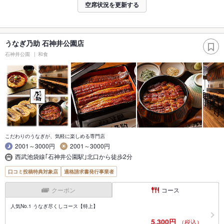
空席状況を更新する
うなぎ乃助 石神井公園店
石神井公園
和食
こだわりのうなぎが、気軽に楽しめる専門店
2001～3000円
2001～3000円
西武池袋線｢石神井公園駅｣北口から徒歩2分
口コミ投稿特典対象店
適格請求書発行事業者
クーポン
コース
人気No.1 うなぎ尽くしコース【特上】
5,300円
（税込）