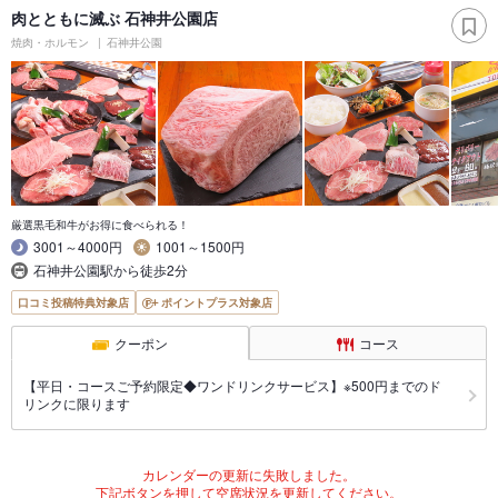
肉とともに滅ぶ 石神井公園店
焼肉・ホルモン
石神井公園
厳選黒毛和牛がお得に食べられる！
3001～4000円
1001～1500円
石神井公園駅から徒歩2分
口コミ投稿特典対象店
ポイントプラス対象店
クーポン
コース
【平日・コースご予約限定◆ワンドリンクサービス】※500円までのド
リンクに限ります
カレンダーの更新に失敗しました。
下記ボタンを押して空席状況を更新してください。