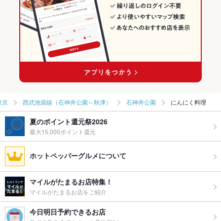
東京
西武池袋線（石神井公園～秋津）
石神井公園
にんにく料理
夏のポイント還元祭2026
最大15,000ポイント還元
ホットペッパーグルメについて
マイルがたまるお店特集！
マイルがたまるお店をご紹介
今日明日予約できるお店