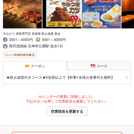
大山どり 焼鳥専門店 居酒屋 飲み放題 宴会
3001～4000円
3001～4000円
西武池袋線 石神井公園駅 徒歩1分
口コミ投稿特典対象店
クーポン
コース
★飲み放題付きコース★6名様以上で【幹事1名様お食事代を無料】
カレンダーの更新に失敗しました。
下記ボタンを押して空席状況を更新してください。
空席状況を更新する