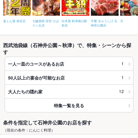
道とん堀 保谷店
七輪焼肉 安安 ひば
白木屋 秋津南口駅
牛繁 ぎゅうしげ 石
月
りヶ丘店
前店
神井公園店
西武池袋線（石神井公園～秋津）で、特集・シーンから探
す
1
一人一皿のコースがあるお店
1
50人以上の宴会が可能なお店
12
大人たちの隠れ家
特集一覧を見る
条件を指定して石神井公園のお店を探す
（現在の条件：にんにく料理）