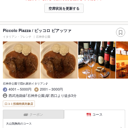
空席状況を更新する
Piccolo Piazza / ピッコロ ピアッツァ
イタリアン・フレンチ
石神井公園
石神井公園で隠れ家的イタリアン♪
4001～5000円
2001～3000円
西武池袋線｢石神井公園｣駅 西口より徒歩3分
口コミ投稿特典対象店
クーポン
コース
大山鶏胸肉のコース