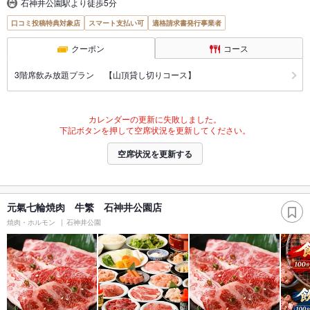
石神井公園駅より徒歩5分
口コミ投稿特典対象店
スマート支払い可
適格請求書発行事業者
クーポン
コース
3階席飲み放題プラン 【山頂貸し切りコース】
カレンダーの更新に失敗しました。
下記ボタンを押して空席状況を更新してください。
空席状況を更新する
元氣七輪焼肉 牛繁 石神井公園店
焼肉・ホルモン
石神井公園