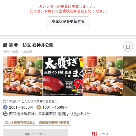
カレンダーの更新に失敗しました。
下記ボタンを押して空席状況を更新してください。
空席状況を更新する
鮨 酒 肴 杉玉 石神井公園
石神井公園
居酒屋
安くて旨い！こだわり大衆寿司居酒屋◇
2001～3000円
1001～1500円
西武池袋線石神井公園駅西口(南側)より徒歩約4分
口コミ投稿特典対象店
適格請求書発行事業者
クーポン
コース