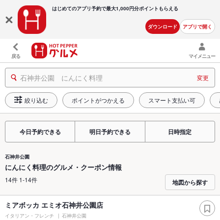
はじめてのアプリ予約で最大
1,000円分ポイントもらえる
ダウンロード
アプリで開く
戻る
マイメニュー
石神井公園 にんにく料理
変更
絞り込む
ポイントがつかえる
スマート支払い可
今日予約できる
明日予約できる
日時指定
石神井公園
にんにく料理のグルメ・クーポン情報
14件 1-14件
地図から探す
ミアボッカ エミオ石神井公園店
イタリアン・フレンチ
石神井公園