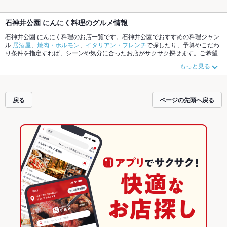
石神井公園 にんにく料理のグルメ情報
石神井公園 にんにく料理のお店一覧です。石神井公園でおすすめの料理ジャン
ル
居酒屋
、
焼肉・ホルモン
、
イタリアン・フレンチ
で探したり、予算やこだわ
り条件を指定すれば、シーンや気分に合ったお店がサクサク探せます。ご希望
に合ったお店が見つからなかったら、近隣のエリア
石神井公園
、
大泉学園
、
ひ
もっと見る
ばりヶ丘
もチェックしてみてください。ホットペッパーグルメなら、お得なク
ーポンはもちろん、こだわりメニュー
からあげ
、
リゾット
、
手羽先
や季節のお
すすめ料理など、お店の最新情報をご紹介しているので安心！24時間使える簡
単便利なネット予約が使えるお店も拡大中です。友達どうしの飲み会にも、会
戻る
ページの先頭へ戻る
社の宴会にも、デートやパーティーにもお得に便利にホットペッパーグルメを
ご利用ください。