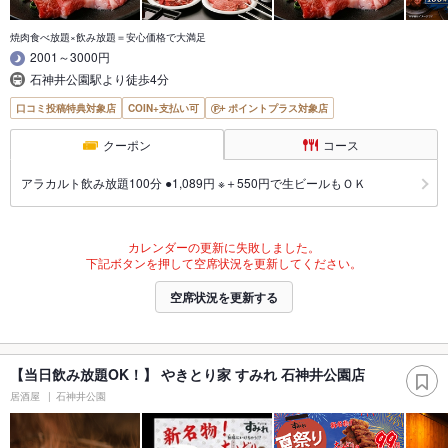
焼肉食べ放題×飲み放題＝安心価格で大満足
2001～3000円
石神井公園駅より徒歩4分
口コミ投稿特典対象店
COIN+支払い可
ポイントプラス対象店
クーポン
コース
アラカルト飲み放題100分 ●1,089円 ※＋550円で生ビールもＯＫ
カレンダーの更新に失敗しました。
下記ボタンを押して空席状況を更新してください。
空席状況を更新する
【当日飲み放題OK！】 やきとり家 すみれ 石神井公園店
居酒屋
石神井公園