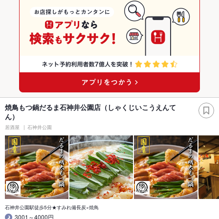
焼鳥もつ鍋だるま石神井公園店（しゃくじいこうえんて
ん）
居酒屋
石神井公園
石神井公園駅徒歩5分★すみれ備長炭×焼鳥
3001～4000円