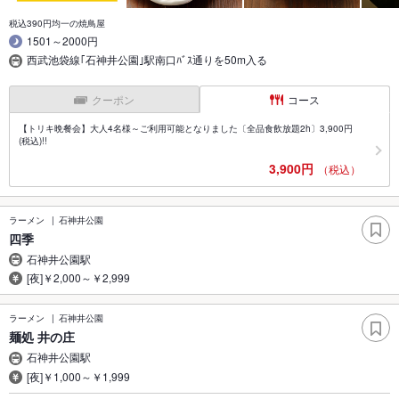
税込390円均一の焼鳥屋
1501～2000円
西武池袋線｢石神井公園｣駅南口ﾊﾞｽ通りを50m入る
クーポン
コース
【トリキ晩餐会】大人4名様～ご利用可能となりました〔全品食飲放題2h〕3,900円
(税込)!!
3,900円
（税込）
ラーメン
石神井公園
四季
石神井公園駅
[夜]￥2,000～￥2,999
ラーメン
石神井公園
麺処 井の庄
石神井公園駅
[夜]￥1,000～￥1,999