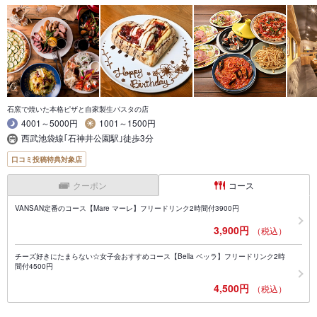
石窯で焼いた本格ピザと自家製生パスタの店
4001～5000円
1001～1500円
西武池袋線｢石神井公園駅｣徒歩3分
口コミ投稿特典対象店
クーポン
コース
VANSAN定番のコース【Mare マーレ】フリードリンク2時間付3900円
3,900円
（税込）
チーズ好きにたまらない☆女子会おすすめコース【Bella ベッラ】フリードリンク2時
間付4500円
4,500円
（税込）