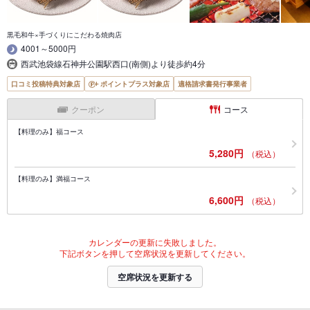
黒毛和牛×手づくりにこだわる焼肉店
4001～5000円
西武池袋線石神井公園駅西口(南側)より徒歩約4分
口コミ投稿特典対象店
ポイントプラス対象店
適格請求書発行事業者
クーポン
コース
【料理のみ】福コース
5,280円
（税込）
【料理のみ】満福コース
6,600円
（税込）
カレンダーの更新に失敗しました。
下記ボタンを押して空席状況を更新してください。
空席状況を更新する