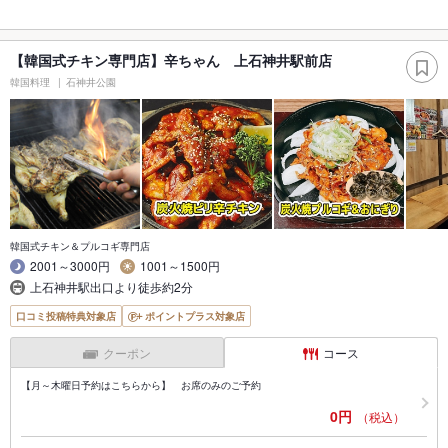
【韓国式チキン専門店】辛ちゃん 上石神井駅前店
韓国料理
石神井公園
韓国式チキン＆プルコギ専門店
2001～3000円
1001～1500円
上石神井駅出口より徒歩約2分
口コミ投稿特典対象店
ポイントプラス対象店
クーポン
コース
【月～木曜日予約はこちらから】 お席のみのご予約
0円
（税込）