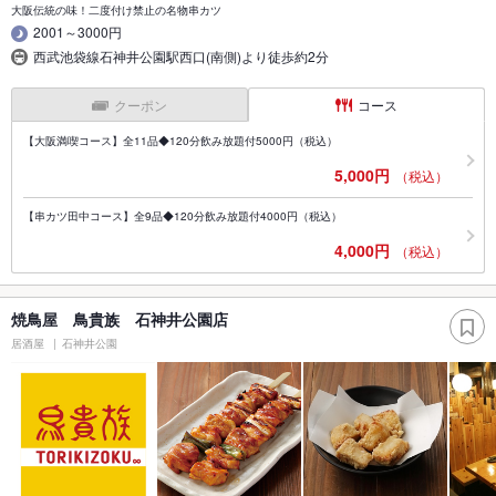
大阪伝統の味！二度付け禁止の名物串カツ
2001～3000円
西武池袋線石神井公園駅西口(南側)より徒歩約2分
クーポン
コース
【大阪満喫コース】全11品◆120分飲み放題付5000円（税込）
5,000円
（税込）
【串カツ田中コース】全9品◆120分飲み放題付4000円（税込）
4,000円
（税込）
焼鳥屋 鳥貴族 石神井公園店
居酒屋
石神井公園