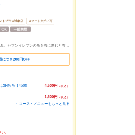
店
ントプラス対象店
スマート支払い可
聖蹟桜ヶ丘駅東口を出て聖蹟Uロードを進み、セブンイレブンの角を右に進むと右側にあります。
につき200円OFF
3H飲放【4500
4,500円
（税込）
1,500円
（税込）
コース・メニューをもっと見る
さい。