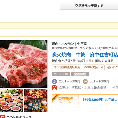
空席状況を更新する
焼肉・ホルモン｜中河原
食べ放題/飲み放題/ギュウシゲ/ぎゅうしげ/家族/グルメ
炭火焼肉 牛繁 府中住吉町
焼肉食べ放題×飲み放題＝安心価格で大満足
口コミ投稿特典対象店
COIN+支払い可
ポイ
2001～3000円
501～1000円
【60分3300円】お手
このお店のコース