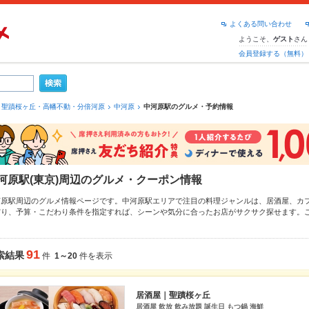
よくある問い合わせ
ようこそ、
さん
ゲスト
会員登録する（無料）
聖蹟桜ヶ丘・高幡不動・分倍河原
中河原
中河原駅のグルメ・予約情報
河原駅(東京)周辺のグルメ・クーポン情報
河原駅周辺のグルメ情報ページです。中河原駅エリアで注目の料理ジャンルは、
居酒屋
、
カ
だり、予算・こだわり条件を指定すれば、シーンや気分に合ったお店がサクサク探せます。
府駅
、
分倍河原駅
もチェックしてみてください。ホットペッパーグルメなら、お得なクーポ
すすめ料理など、お店の最新情報をご紹介しているので安心！24時間使える簡単便利なネッ
会にも、会社の宴会にも、デートやパーティにもお得に便利にホットペッパーグルメをご利
91
索結果
件
1～20
件を表示
居酒屋｜聖蹟桜ヶ丘
居酒屋 飲放 飲み放題 誕生日 もつ鍋 海鮮