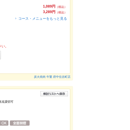
1,089円
（税込）
3,289円
（税込）
コース・メニューをもっと見る
さい。
炭火焼肉 牛繁 府中住吉町店
2名迄貸切可