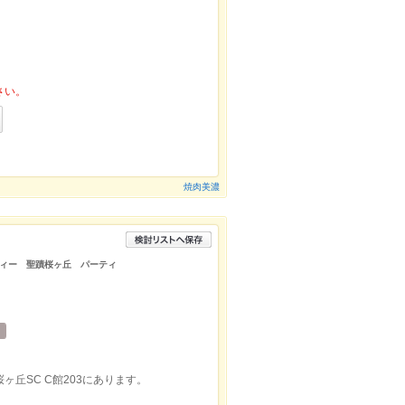
さい。
焼肉美濃
ィー 聖蹟桜ヶ丘 パーティ
ヶ丘SC C館203にあります。