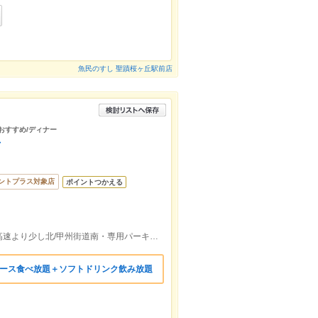
魚民のすし 聖蹟桜ヶ丘駅前店
/おすすめ/ディナー
店
ントプラス対象店
ポイントつかえる
京王線中河原駅・お車は鎌倉街道・中央高速より少し北/甲州街道南・専用パーキングあり
軽コース食べ放題＋ソフトドリンク飲み放題