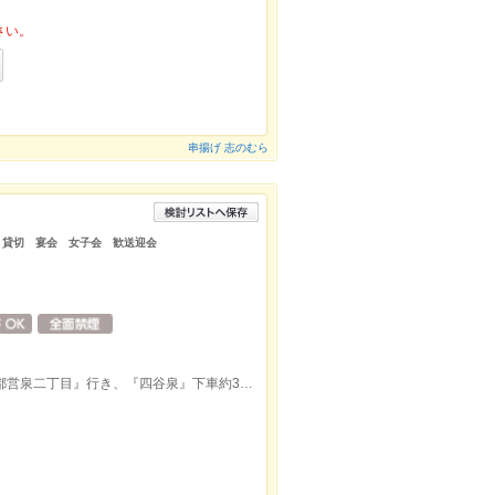
さい。
串揚げ 志のむら
 貸切 宴会 女子会 歓送迎会
京王線 聖蹟桜ヶ丘駅よりバス『桜19 都営泉二丁目』行き、『四谷泉』下車約3分。京王線中河原駅からもバス有ります。