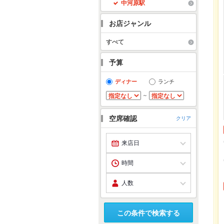
中河原駅
お店ジャンル
すべて
予算
ディナー
ランチ
～
空席確認
クリア
この条件で検索する