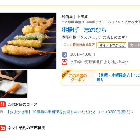
居酒屋｜中河原
中河原駅 串揚げ 日本酒 ナチュラルワイン １人飲み 女
串揚げ 志のむら
本格串揚げをカジュアルに楽しめます♪
口コミ投稿特典対象店
ポイントつかえる
3001～4000円
京王線中河原駅北口より徒歩約4分
【月曜・木曜限定☆】ワン
限り
このお店のコース
【おまかせ串】10種類の串料理をお楽しみいただけるコース3200円(税込)～
ネット予約の空席状況