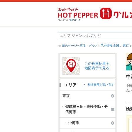
前のページへ戻る
グルメ・予約情報 全国
東京
この検索結果を
地図表示で見る
中
エリア
都道府県を選び直す
中
ん
西
東京
お
み
聖蹟桜ヶ丘・高幡不動・分
検
倍河原
中河原