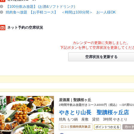
【100分飲み放題】 (お酒&ソフトドリンク)
焼肉食べ放題 【お手軽コース】 ＜時間は100分間＞ お一人様OK
ネット予約の空席状況
カレンダーの更新に失敗しました。
下記ボタンを押して空席状況を更新してくだ
空席状況を更新する
居酒屋｜聖蹟桜ヶ丘
2時間半飲み放題付きコース4000円（税込）～/2F席5
やきとり山長 聖蹟桜ヶ丘店
焼鳥 もつ鍋 座敷 貸切 3時間 やきとり
口コミ投稿特典対象店
ポイントつかえる