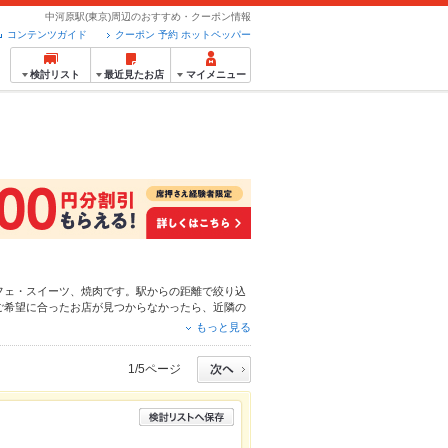
中河原駅(東京)周辺のおすすめ・クーポン情報
コンテンツガイド
クーポン 予約 ホットペッパー
検討リスト
最近見たお店
マイメニュー
フェ・スイーツ
、
焼肉
です。駅からの距離で絞り込
ご希望に合ったお店が見つからなかったら、近隣の
ンはもちろん、こだわりメニュー
肉じゃが
や季節の
もっと見る
ト予約が使えるお店も拡大中です。友達どうしの飲
用ください。
1/5ページ