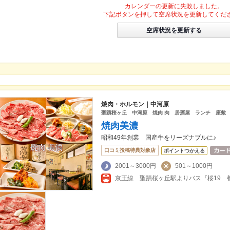
カレンダーの更新に失敗しました。
下記ボタンを押して空席状況を更新してくだ
空席状況を更新する
焼肉・ホルモン｜中河原
聖蹟桜ヶ丘 中河原 焼肉 肉 居酒屋 ランチ 座敷
焼肉美濃
昭和49年創業 国産牛をリーズナブルに♪
口コミ投稿特典対象店
ポイントつかえる
2001～3000円
501～1000円