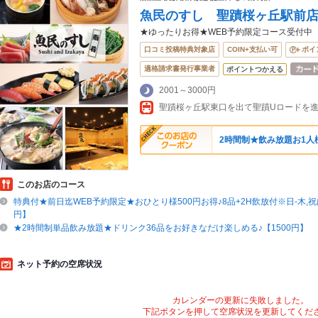
魚民のすし 聖蹟桜ヶ丘駅前
★ゆったりお得★WEB予約限定コース受付中
口コミ投稿特典対象店
COIN+支払い可
ポイ
適格請求書発行事業者
ポイントつかえる
2001～3000円
2時間制★飲み放題お1人様
このお店のコース
特典付★前日迄WEB予約限定★おひとり様500円お得♪8品+2H飲放付※日-木,祝は
円】
★2時間制単品飲み放題★ドリンク36品をお好きなだけ楽しめる♪【1500円】
ネット予約の空席状況
カレンダーの更新に失敗しました。
下記ボタンを押して空席状況を更新してくだ