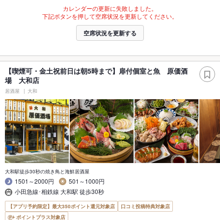
カレンダーの更新に失敗しました。
下記ボタンを押して空席状況を更新してください。
空席状況を更新する
【喫煙可・金土祝前日は朝5時まで】扉付個室と魚 原価酒
場 大和店
居酒屋
大和
大和駅徒歩30秒の焼き鳥と海鮮居酒屋
1501～2000円
501～1000円
小田急線･相鉄線 大和駅 徒歩30秒
【アプリ予約限定】最大350ポイント還元対象店
口コミ投稿特典対象店
ポイントプラス対象店