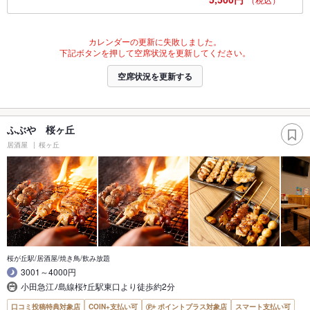
カレンダーの更新に失敗しました。
下記ボタンを押して空席状況を更新してください。
空席状況を更新する
ふぶや 桜ヶ丘
居酒屋
桜ヶ丘
桜が丘駅/居酒屋/焼き鳥/飲み放題
3001～4000円
小田急江ﾉ島線桜ｹ丘駅東口より徒歩約2分
口コミ投稿特典対象店
COIN+支払い可
ポイントプラス対象店
スマート支払い可