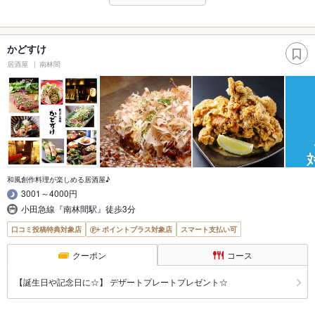
かどすけ
居酒屋
南林間
和風創作料理が楽しめる居酒屋♪
3001～4000円
小田急線『南林間駅』徒歩3分
口コミ投稿特典対象店
ポイントプラス対象店
スマート支払い可
クーポン
コース
【誕生日や記念日に☆】 デザートプレートプレゼント☆