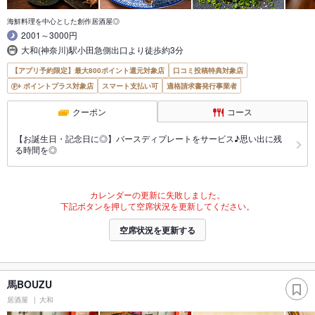
海鮮料理を中心とした創作居酒屋◎
2001～3000円
大和(神奈川)駅小田急側出口より徒歩約3分
【アプリ予約限定】最大800ポイント還元対象店
口コミ投稿特典対象店
ポイントプラス対象店
スマート支払い可
適格請求書発行事業者
クーポン
コース
【お誕生日・記念日に◎】バースディプレートをサービス♪思い出に残
る時間を◎
カレンダーの更新に失敗しました。
下記ボタンを押して空席状況を更新してください。
空席状況を更新する
馬BOUZU
居酒屋
大和