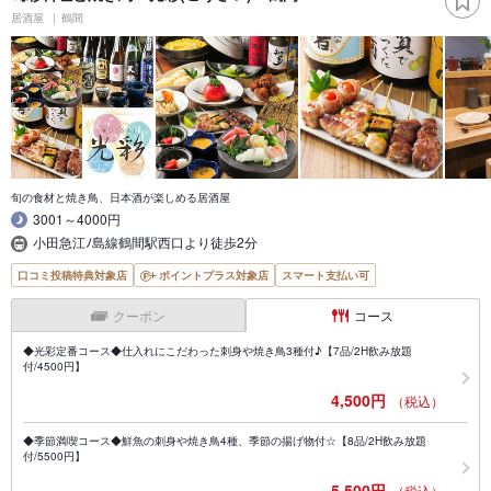
居酒屋
鶴間
旬の食材と焼き鳥、日本酒が楽しめる居酒屋
3001～4000円
小田急江ﾉ島線鶴間駅西口より徒歩2分
口コミ投稿特典対象店
ポイントプラス対象店
スマート支払い可
クーポン
コース
◆光彩定番コース◆仕入れにこだわった刺身や焼き鳥3種付♪【7品/2H飲み放題
付/4500円】
4,500円
（税込）
◆季節満喫コース◆鮮魚の刺身や焼き鳥4種、季節の揚げ物付☆【8品/2H飲み放題
付/5500円】
5,500円
（税込）