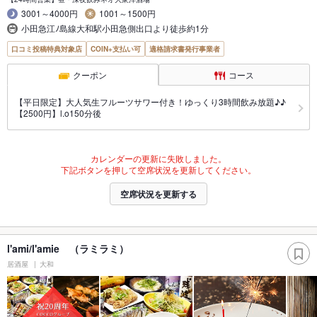
3001～4000円
1001～1500円
小田急江ﾉ島線大和駅小田急側出口より徒歩約1分
口コミ投稿特典対象店
COIN+支払い可
適格請求書発行事業者
クーポン
コース
【平日限定】大人気生フルーツサワー付き！ゆっくり3時間飲み放題♪♪
【2500円】l.o150分後
カレンダーの更新に失敗しました。
下記ボタンを押して空席状況を更新してください。
空席状況を更新する
l'ami/l'amie （ラミラミ）
居酒屋
大和