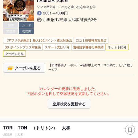
FAMILIA 大和店
ソファ席完備！いつもと違った忘年会を◎
3001～4000円
小田急江ﾉ島線 大和駅 徒歩約2分
個室
カード
禁煙席
喫煙席
【アプリ予約限定】最大800ポイント還元対象店
口コミ投稿特典対象店
ポイントプラス対象店
スマート支払い可
適格請求書発行事業者
ネット予約可
クーポンあり
【団体特典クーポン】 4名様以上のコース予約で、ピザ1枚サ
クーポンを見る
ービス
カレンダーの更新に失敗しました。
下記ボタンを押して空席状況を更新してください。
空席状況を更新する
TORI TON （トリトン） 大和
居酒屋
大和