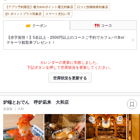
【アプリ予約限定】最大800ポイント還元対象店
口コミ投稿特典対象店
ポイントプラス対象店
スマート支払い可
クーポン
コース
【赤字覚悟！】5名以上・2500円以上のコースご予約でカフェパ1本or
テキーラ観覧車プレゼント！
カレンダーの更新に失敗しました。
下記ボタンを押して空席状況を更新してください。
空席状況を更新する
炉端とおでん 呼炉凪来 大和店
居酒屋
大和