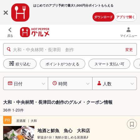
はじめてのアプリ予約で最大
1,000円分ポイントもらえる
ダウンロード
アプリで開く
戻る
マイメニュー
大和・中央林間・長津田 創作
変更
絞り込む
ポイントがつかえる
スマート支払い可
日付
時間
人数
大和・中央林間・長津田の創作のグルメ・クーポン情報
36件 1-20件
PR
居酒屋
大和
地酒と鮮魚 魚心 大和店
駅徒歩1分！海鮮が楽しめる居酒屋♪