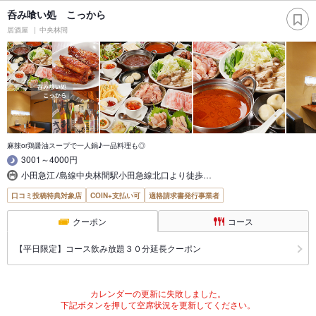
呑み喰い処 こっから
居酒屋
中央林間
麻辣or鶏醤油スープで一人鍋♪一品料理も◎
3001～4000円
小田急江ﾉ島線中央林間駅小田急線北口より徒歩…
口コミ投稿特典対象店
COIN+支払い可
適格請求書発行事業者
クーポン
コース
【平日限定】コース飲み放題３０分延長クーポン
カレンダーの更新に失敗しました。
下記ボタンを押して空席状況を更新してください。