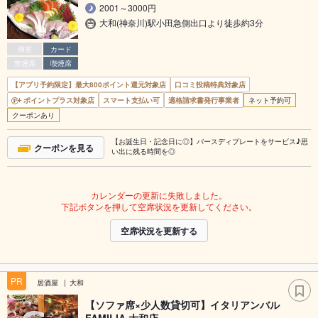
2001～3000円
大和(神奈川)駅小田急側出口より徒歩約3分
個室
カード
禁煙席
喫煙席
【アプリ予約限定】最大800ポイント還元対象店
口コミ投稿特典対象店
ポイントプラス対象店
スマート支払い可
適格請求書発行事業者
ネット予約可
クーポンあり
【お誕生日・記念日に◎】バースディプレートをサービス♪思
クーポンを見る
い出に残る時間を◎
カレンダーの更新に失敗しました。
下記ボタンを押して空席状況を更新してください。
空席状況を更新する
PR
居酒屋
大和
【ソファ席×少人数貸切可】イタリアンバル