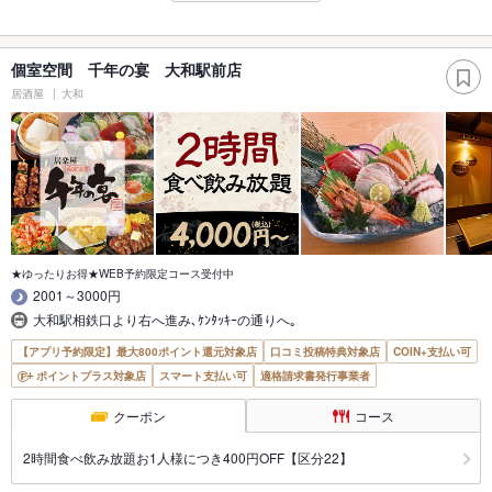
個室空間 千年の宴 大和駅前店
居酒屋
大和
★ゆったりお得★WEB予約限定コース受付中
2001～3000円
大和駅相鉄口より右へ進み､ｹﾝﾀｯｷｰの通りへ｡
【アプリ予約限定】最大800ポイント還元対象店
口コミ投稿特典対象店
COIN+支払い可
ポイントプラス対象店
スマート支払い可
適格請求書発行事業者
クーポン
コース
2時間食べ飲み放題お1人様につき400円OFF【区分22】