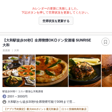
カレンダーの更新に失敗しました。
下記ボタンを押して空席状況を更新してください。
空席状況を更新する
【大和駅徒歩30秒】全席喫煙OK◎ドン安酒場 SUNRISE
大和
居酒屋
大和
駅徒歩30秒！コスパ最強な洋風酒場
2001～3000円
大和駅から徒歩30秒!全席喫煙可能で30時まで営…
【アプリ予約限定】最大800ポイント還元対象店
口コミ投稿特典対象店