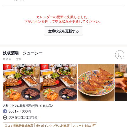
カレンダーの更新に失敗しました。
下記ボタンを押して空席状況を更新してください。
空席状況を更新する
鉄板酒場 ジューシー
居酒屋
大和
大和でラフに鉄板料理が楽しめるお店♪
3001～4000円
大和駅北口徒歩3分
口コミ投稿特典対象店
ポイントプラス対象店
スマート支払い可