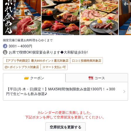
個室完備◎厳選お肉料理を心ゆくまで
3001～4000円
お席で喫煙OK!個室宴会承ります◆大和駅徒歩3分!
【アプリ予約限定】最大800ポイント還元対象店
口コミ投稿特典対象店
ポイントプラス対象店
スマート支払い可
クーポン
コース
【平日(月-木・日)限定！】MAX5時間!無制限飲み放題1300円！＋300
円で生ビールも飲み放題♪
カレンダーの更新に失敗しました。
下記ボタンを押して空席状況を更新してください。
空席状況を更新する