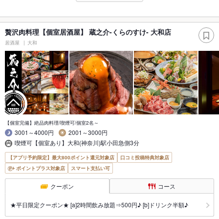
贅沢肉料理【個室居酒屋】 蔵之介-くらのすけ- 大和店
居酒屋
大和
【個室完備】絶品肉料理/喫煙可/個室2名～
3001～4000円
2001～3000円
喫煙可【個室あり】大和(神奈川)駅小田急側3分
【アプリ予約限定】最大800ポイント還元対象店
口コミ投稿特典対象店
ポイントプラス対象店
スマート支払い可
クーポン
コース
★平日限定クーポン★ [a]2時間飲み放題⇒500円♪ [b]ドリンク半額♪