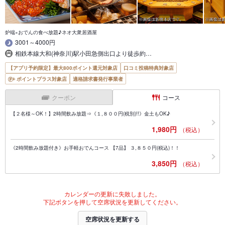
炉端×おでんの食べ放題♪ネオ大衆居酒屋
3001～4000円
相鉄本線大和(神奈川)駅小田急側出口より徒歩約…
【アプリ予約限定】最大800ポイント還元対象店
口コミ投稿特典対象店
ポイントプラス対象店
適格請求書発行事業者
クーポン
コース
【２名様～OK！】2時間飲み放題⇒《１,８００円(税別)!!》金土もOK♪
1,980円
（税込）
《2時間飲み放題付き》お手軽おでんコース 【7品】 ３,８５０円(税込)！！
3,850円
（税込）
カレンダーの更新に失敗しました。
下記ボタンを押して空席状況を更新してください。
空席状況を更新する