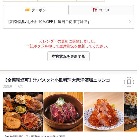
クーポン
コース
【割引特典♪お会計10％OFF】 毎日ご使用可能です
カレンダーの更新に失敗しました。
下記ボタンを押して空席状況を更新してください。
空席状況を更新する
【全席喫煙可】汁パスタと小皿料理大衆洋酒場ニャンコ
居酒屋
大和
【24時間営業】昼・深夜飲みネオ大衆洋酒場