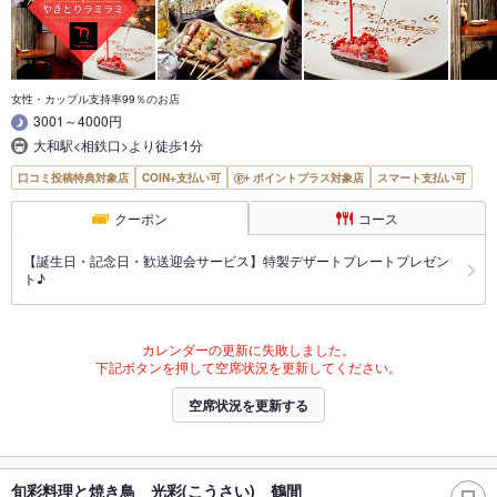
女性・カップル支持率99％のお店
3001～4000円
大和駅<相鉄口>より徒歩1分
口コミ投稿特典対象店
COIN+支払い可
ポイントプラス対象店
スマート支払い可
クーポン
コース
【誕生日・記念日・歓送迎会サービス】特製デザートプレートプレゼン
ト♪
カレンダーの更新に失敗しました。
下記ボタンを押して空席状況を更新してください。
空席状況を更新する
旬彩料理と焼き鳥 光彩(こうさい) 鶴間