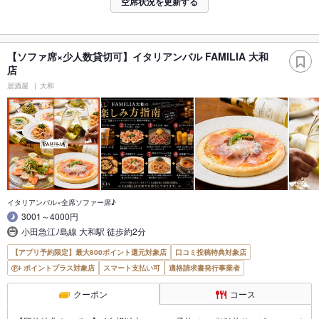
空席状況を更新する
【ソファ席×少人数貸切可】イタリアンバル FAMILIA 大和
店
居酒屋
大和
イタリアンバル×全席ソファー席♪
3001～4000円
小田急江ﾉ島線 大和駅 徒歩約2分
【アプリ予約限定】最大800ポイント還元対象店
口コミ投稿特典対象店
ポイントプラス対象店
スマート支払い可
適格請求書発行事業者
クーポン
コース