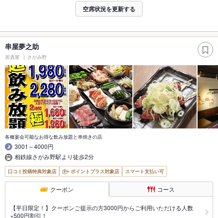
空席状況を更新する
串屋夢之助
居酒屋
さがみ野
各種宴会可能なお得な飲み放題と串焼きの店
3001～4000円
相鉄線さがみ野駅より徒歩2分
口コミ投稿特典対象店
ポイントプラス対象店
スマート支払い可
クーポン
コース
【平日限定！】クーポンご提示の方3000円からご利用いただける人数
×500円割引！