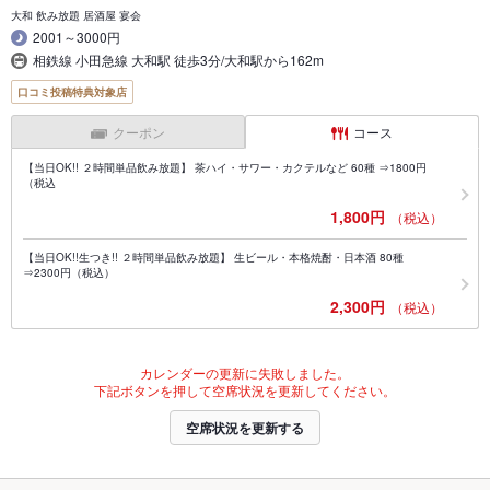
大和 飲み放題 居酒屋 宴会
2001～3000円
相鉄線 小田急線 大和駅 徒歩3分/大和駅から162m
口コミ投稿特典対象店
クーポン
コース
【当日OK!! ２時間単品飲み放題】 茶ハイ・サワー・カクテルなど 60種 ⇒1800円
（税込
1,800円
（税込）
【当日OK!!生つき!! ２時間単品飲み放題】 生ビール・本格焼酎・日本酒 80種
⇒2300円（税込）
2,300円
（税込）
カレンダーの更新に失敗しました。
下記ボタンを押して空席状況を更新してください。
空席状況を更新する