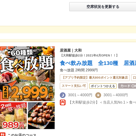
空席状況を更新する
居酒屋｜大和
【大和駅徒歩2分！2021年4月OPEN！！】
食べ飲み放題 全130種 居
食べ放題 2時間 2999円
【アプリ予約限定】最大800ポイント還元対象店
口
スマート支払い可
ポイントつかえる
3001～4000円
3001～4000円
【大和駅徒歩2分】＜当店人気No.1＞食べ
このお店のコース