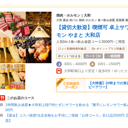
焼肉・ホルモン｜大和
大和 宴会 肉バル 焼肉 ホルモン 食べ飲み放題 居酒屋 
【貸切大歓迎】喫煙可 卓上サワ
モン やまと 大和店
人気No.1食べ飲み放題コース3500円~ご用意
口コミ投稿特典対象店
ポイントプラス対象店
ポイントつかえる
3001～4000円
1001～1500円
【大特価】20時までの来
ピーアワー】
このお店のコース
1時間飲み放題★大和初上陸!?待たずにサワーを飲める『勝手にレモンサワー飲
00円
【宴会】コスパ抜群!当店名物をお手頃にご堪能『お得コース』全11品3500円
題】