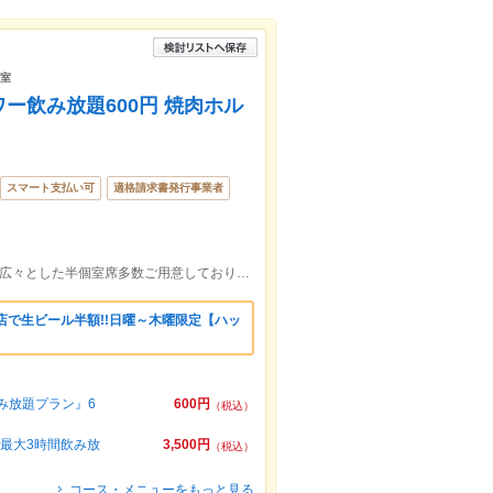
個室
ー飲み放題600円 焼肉ホル
スマート支払い可
適格請求書発行事業者
大和駅南口より至近！徒歩0分！ゆったり広々とした半個室席多数ご用意しております！当日のご予約も承ります◎
店で生ビール半額!!日曜～木曜限定【ハッ
み放題プラン』6
600円
（税込）
【最大3時間飲み放
3,500円
（税込）
コース・メニューをもっと見る