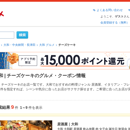
よくある問い合わせ
ようこそ、
さん
ゲスト
会員登録する（無料）
大和・中央林間・長津田
大和 グルメ
チーズケーキ
和 | チーズケーキのグルメ・クーポン情報
和 チーズケーキのお店一覧です。大和でおすすめの料理ジャンル
居酒屋
、
イタリアン・フレ
条件を指定すれば、シーンや気分に合ったお店がサクサク探せます。ご希望に合ったお店が
、
中央林間
もチェックしてみてください。ホットペッパーグルメなら、お得なクーポンはも
煮込み
や季節のおすすめ料理など、お店の最新情報をご紹介しているので安心！24時間使え
。友達どうしの飲み会にも、会社の宴会にも、デートやパーティーにもお得に便利にホット
9
索結果
件
1～9
件を表示
居酒屋｜大和
大和 大和駅 居酒屋 飲み放題 肉 女子会 誕生日 歓迎会 