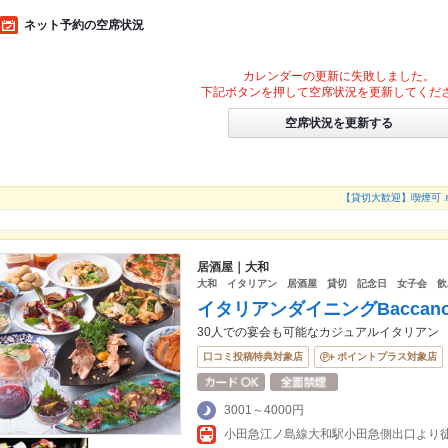
ネット予約の空席状況
カレンダーの更新に失敗しました。
下記ボタンを押して空席状況を更新してくだ
空席状況を更新する
【貸切大歓迎】喫煙可 
居酒屋｜大和
大和 イタリアン 居酒屋 貸切 記念日 女子会 飲
イタリアンダイニングBaccan
30人での宴会も可能なカジュアルイタリアン
口コミ投稿特典対象店
ポイントプラス対象店
3001～4000円
小田急江ノ島線大和駅小田急側出口より徒