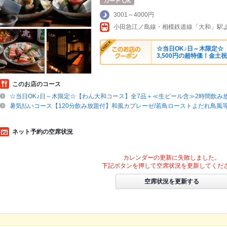
3001～4000円
☆当日OK♪日～木限定☆
3,500円の超特価！金土
このお店のコース
☆当日OK♪日～木限定☆【わん大和コース】全7品＋≪生ビール含≫2時間飲み放
暑気払いコース【120分飲み放題付】和風カプレーゼ/若鳥ローストよだれ鳥風等！
ネット予約の空席状況
カレンダーの更新に失敗しました。
下記ボタンを押して空席状況を更新してくだ
空席状況を更新する