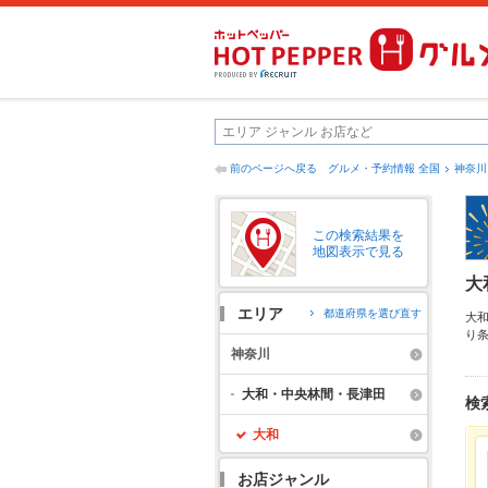
前のページへ戻る
グルメ・予約情報 全国
神奈川
この検索結果を
地図表示で見る
大
エリア
都道府県を選び直す
大
り
野
神奈川
ツ
す
大和・中央林間・長津田
検
大和
お店ジャンル