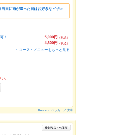
日当日に雨が降った日はお好きなピザor
り可！
5,000円
（税込）
4,800円
（税込）
コース・メニューをもっと見る
さい。
Baccano バッカーノ 大和