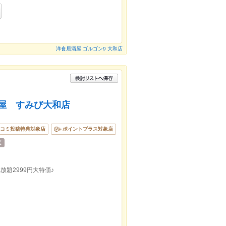
洋食居酒屋 ゴルゴン9 大和店
酒屋 すみび大和店
コミ投稿特典対象店
ポイントプラス対象店
放題2999円大特価♪