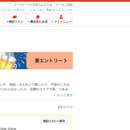
チーズケーキ/大和のおすすめ・クーポン情報
コンテンツガイド
クーポン 予約 ホットペッパー
検討リスト
最近見たお店
マイメニュー
ンチ
、
焼肉・ホルモン
で探したり、予算やこだわ
見つからなかったら、近隣のエリア
大和
、
つきみ
ちろん、こだわりメニュー
からあげ
、
お茶漬け
、
モ
もっと見る
る簡単便利なネット予約が使えるお店も拡大中で
ペッパーグルメをご利用ください。
1/1ページ
送別会 忘年会