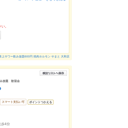
さい。
卓上サワー飲み放題600円 焼肉ホルモン やまと 大和店
み放題 歓迎会
o
スマート支払い可
ポイントつかえる
歩4分