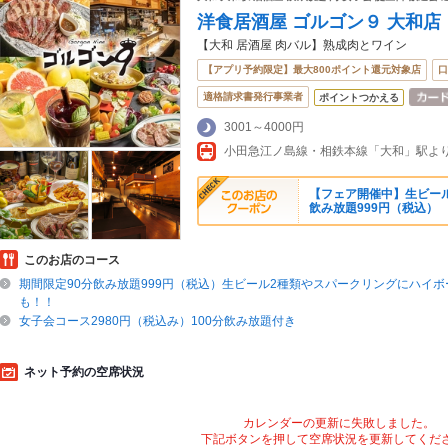
洋食居酒屋 ゴルゴン９ 大和店
【大和 居酒屋 肉バル】熟成肉とワイン
【アプリ予約限定】最大800ポイント還元対象店
口
適格請求書発行事業者
ポイントつかえる
3001～4000円
小田急江ノ島線・相鉄本線「大和」駅より
【フェア開催中】生ビール
飲み放題999円（税込）
このお店のコース
期間限定90分飲み放題999円（税込）生ビール2種類やスパークリングにハイ
も！！
女子会コース2980円（税込み）100分飲み放題付き
ネット予約の空席状況
カレンダーの更新に失敗しました。
下記ボタンを押して空席状況を更新してくだ