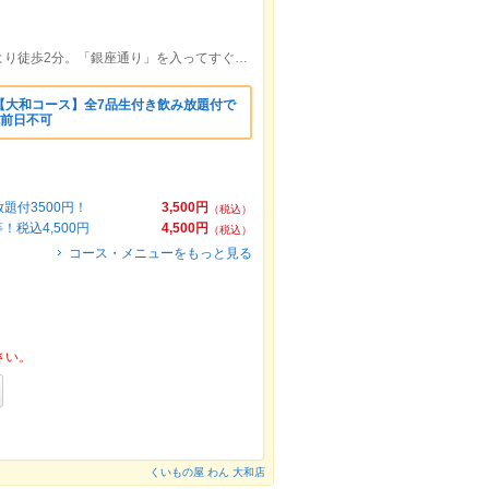
小田急江ノ島線・相模鉄道線「大和」駅より徒歩2分。「銀座通り」を入ってすぐです！最大宴会収容人数60名様までOK
【大和コース】全7品生付き飲み放題付で
祝前日不可
題付3500円！
3,500円
（税込）
税込4,500円
4,500円
（税込）
コース・メニューをもっと見る
さい。
くいもの屋 わん 大和店