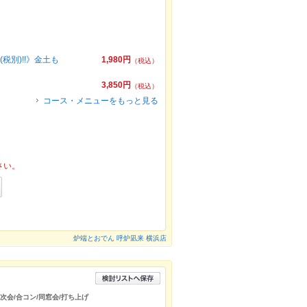
税別)!!》金土も
1,980円
（税込）
3,850円
（税込）
コース・メニューをもっと見る
さい。
炉端とおでん 呼炉凪来 横浜店
二次会/合コン/同窓会/打ち上げ