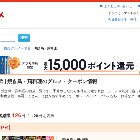
よくある問い合わせ
ようこそ、
さん
ゲスト
会員登録する（無料）
横浜 グルメ
和食
焼き鳥・鶏料理
浜 | 焼き鳥・鶏料理のグルメ・クーポン情報
浜 焼き鳥・鶏料理のお店一覧です。予算やこだわり条件を指定すれば、シーンや気分に合っ
、
和食全般
、
寿司
、
うどん・そば
がおすすめです。ホットペッパーグルメなら、お得なクー
、
鶏皮
や季節のおすすめ料理など、お店の最新情報をご紹介しているので安心！24時間使え
。友達どうしの飲み会にも、会社の宴会にも、デートやパーティーにもお得に便利にホット
126
索結果
件
1～20
件を表示
【PR】