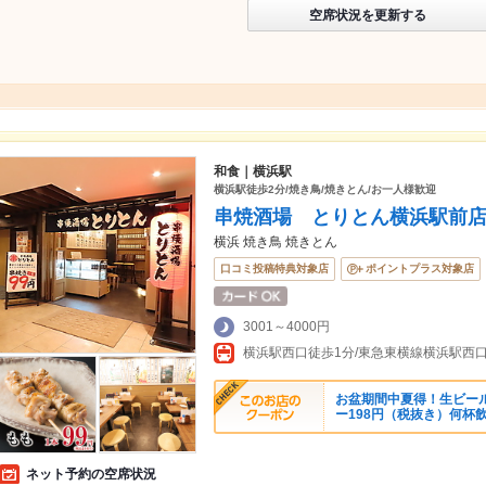
空席状況を更新する
和食｜横浜駅
横浜駅徒歩2分/焼き鳥/焼きとん/お一人様歓迎
串焼酒場 とりとん横浜駅前
横浜 焼き鳥 焼きとん
口コミ投稿特典対象店
ポイントプラス対象店
3001～4000円
横浜駅西口徒歩1分/東急東横線横浜駅西
お盆期間中夏得！生ビー
ー198円（税抜き）何杯
ネット予約の空席状況