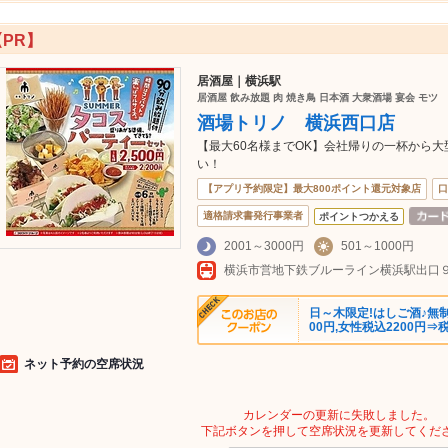
【PR】
居酒屋｜横浜駅
居酒屋 飲み放題 肉 焼き鳥 日本酒 大衆酒場 宴会 モツ
酒場トリノ 横浜西口店
【最大60名様までOK】会社帰りの一杯から
い！
【アプリ予約限定】最大800ポイント還元対象店
口
適格請求書発行事業者
ポイントつかえる
2001～3000円
501～1000円
日～木限定!はしご酒♪無制
00円,女性税込2200円⇒税
ネット予約の空席状況
カレンダーの更新に失敗しました。
下記ボタンを押して空席状況を更新してくだ