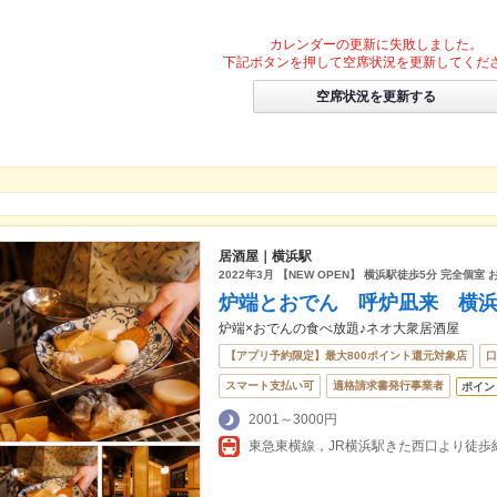
カレンダーの更新に失敗しました。
下記ボタンを押して空席状況を更新してくだ
空席状況を更新する
居酒屋｜横浜駅
2022年3月 【NEW OPEN】 横浜駅徒歩5分 完全個
炉端とおでん 呼炉凪来 横
炉端×おでんの食べ放題♪ネオ大衆居酒屋
【アプリ予約限定】最大800ポイント還元対象店
口
スマート支払い可
適格請求書発行事業者
ポイン
2001～3000円