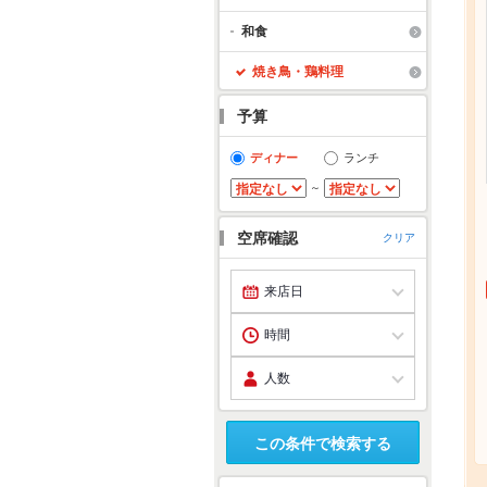
和食
焼き鳥・鶏料理
予算
ディナー
ランチ
～
空席確認
クリア
この条件で検索する