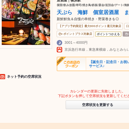
居酒屋｜横浜駅
個室/飲み放題/寿司/焼き鳥/鉄板/宴会/送別会/デート/海
天ぷら 海鮮 個室居酒屋 
新鮮鮮魚＆自慢の串焼き・野菜巻きを◎
【アプリ予約限定】最大800ポイント還元対象店
口
ポイントプラス対象店
ポイントつかえる
3001～4000円
【誕生日・記念日・お祝
サービス♪
ネット予約の空席状況
カレンダーの更新に失敗しました。
下記ボタンを押して空席状況を更新してくだ
空席状況を更新する