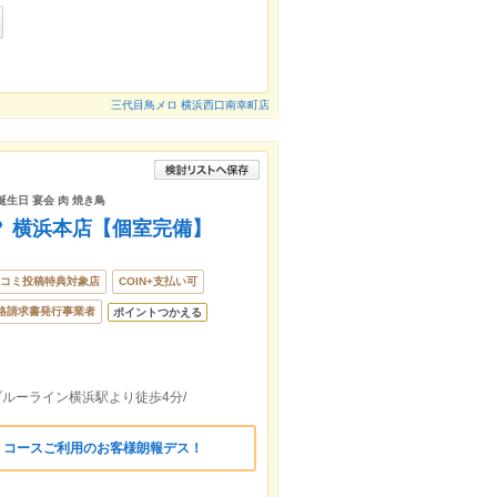
三代目鳥メロ 横浜西口南幸町店
誕生日 宴会 肉 焼き鳥
？ 横浜本店【個室完備】
コミ投稿特典対象店
COIN+支払い可
格請求書発行事業者
ポイントつかえる
ルーライン横浜駅より徒歩4分/
】コースご利用のお客様朗報デス！