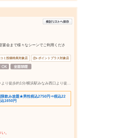
大型宴会まで様々なシーンでご利用くださ
コミ投稿特典対象店
ポイントプラス対象店
横浜市営地下鉄ブルーライン横浜駅出口９より徒歩約1分/横浜駅みなみ西口より徒歩約5分
限飲み放題★男性税込2750円⇒税込22
込1650円
さい。