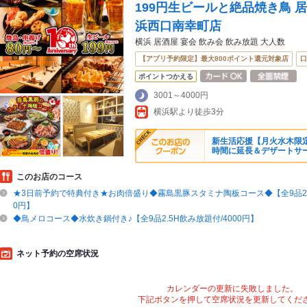
199円生ビールと絶品焼き鳥 
浜西口南幸町店
横浜 居酒屋 宴会 飲み会 飲み放題 大人数
【アプリ予約限定】最大800ポイント還元対象店
口
ポイントつかえる
3001～4000円
横浜駅より徒歩3分
新生活応援【月火水木限定
時間に延長＆デザートサ
このお店のコース
★3日前予約で特典付き★お肉倍盛り◆霧島黒豚スタミナ陶板コース◆【全9品2.5
0円】
◆鳥メロコース◆水炊き鍋付き♪【全9品2.5H飲み放題付/4000円】
ネット予約の空席状況
カレンダーの更新に失敗しました。
下記ボタンを押して空席状況を更新してくだ