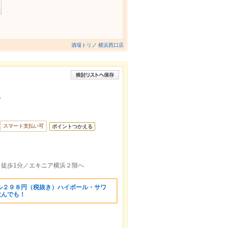
酒場トリノ 横浜西口店
店
スマート支払い可
ポイントつかえる
口徒歩1分／エキニア横浜２階へ
ル２９８円（税抜き）ハイボール・サワ
飲んでも！