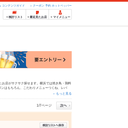
コンテンツガイド
クーポン 予約 ホットペッパー
検討リスト
最近見たお店
マイメニュー
たお店がサクサク探せます。横浜では焼き鳥・鶏料
ポンはもちろん、こだわりメニュー
つくね
、
レバ
る簡単便利なネット予約が使えるお店も拡大中で
もっと見る
ペッパーグルメをご利用ください。
1/7ページ