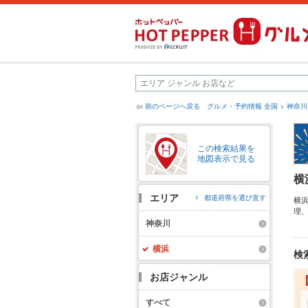
前のページへ戻る
グルメ・予約情報 全国
神奈川
この検索結果を
地図表示で見る
横
エリア
都道府県を選び直す
横
理
ー
神奈川
す
横浜
検
お店ジャンル
すべて