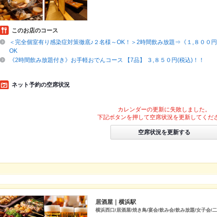
このお店のコース
＜完全個室有り感染症対策徹底♪２名様～OK！＞2時間飲み放題⇒《１,８００円(
OK
《2時間飲み放題付き》お手軽おでんコース 【7品】 ３,８５０円(税込)！！
ネット予約の空席状況
カレンダーの更新に失敗しました。
下記ボタンを押して空席状況を更新してくだ
空席状況を更新する
居酒屋｜横浜駅
横浜西口/居酒屋/焼き鳥/宴会/飲み会/飲み放題/女子会/