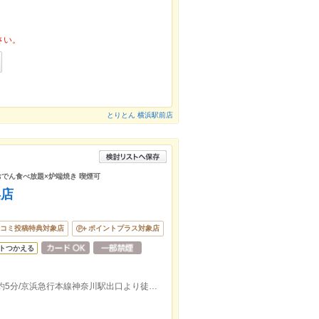
さい。
とりとん 横浜駅前店
室 おでん食べ放題×炉端焼き 喫煙可
浜店
コミ投稿特典対象店
ポイントプラス対象店
トつかえる
東急東横線，JR横浜駅きた西口より徒歩約5分/京浜急行本線神奈川駅出口より徒歩約6分