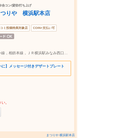
鮮/合コン/貸切/打ち上げ
まつりや 横浜駅本店
コミ投稿特典対象店
COIN+支払い可
京浜急行本線，東急東横線，みなとみらい線，相鉄本線，ＪＲ横浜駅みなみ西口より徒歩約5分
いに】メッセージ付きデザートプレート
さい。
まつりや 横浜駅本店