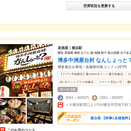
空席状況を更新する
居酒屋｜横浜駅
横浜 居酒屋 個室 おでん 鍋 地鶏 餃子 飲み放題 女子会 
博多中洲屋台村 なんしょっと
博多屋台を再現！名物骨付鳥コンフィ287円
【アプリ予約限定】最大800ポイント還元対象店
口
ポイントプラス対象店
スマート支払い可
適
3001～4000円
2001～3000円
ＪＲ横浜駅西口より5分/横浜市営地下鉄ブ
屋台祭 【幹事1名様無料
このお店のコース