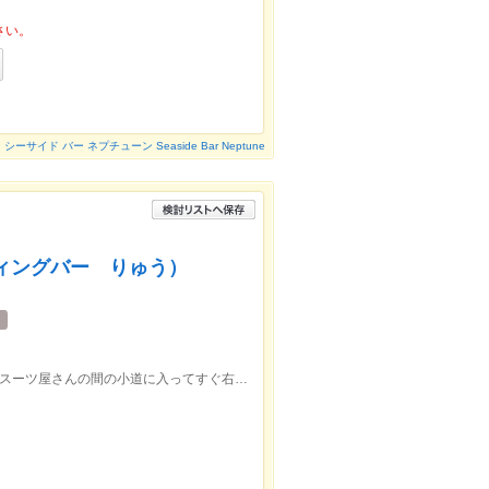
さい。
シーサイド バー ネプチューン Seaside Bar Neptune
タンディングバー りゅう）
横浜駅西口徒歩3分 ハマボールイアスとスーツ屋さんの間の小道に入ってすぐ右にあります