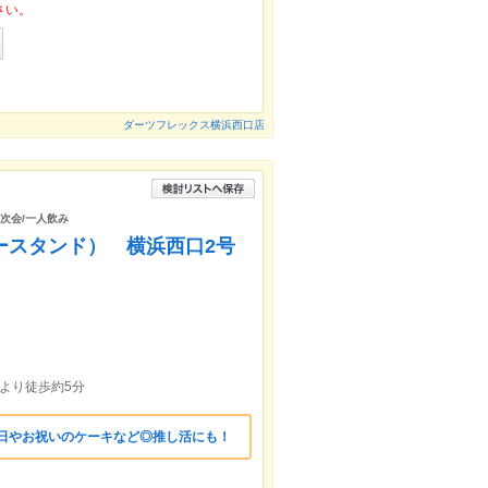
さい。
ダーツフレックス横浜西口店
二次会/一人飲み
シースタンド） 横浜西口2号
より徒歩約5分
生日やお祝いのケーキなど◎推し活にも！