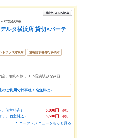
オケ/二次会/深夜
デルタ横浜店 貸切×パーテ
ントプラス対象店
適格請求書発行事業者
京浜急行本線，東急東横線，みなとみらい線，相鉄本線，ＪＲ横浜駅みなみ西口より徒歩約6分
上のご利用で幹事様１名無料に♪
ケ、個室料込）
5,000円
（税込）
オケ、個室料込）
5,500円
（税込）
コース・メニューをもっと見る