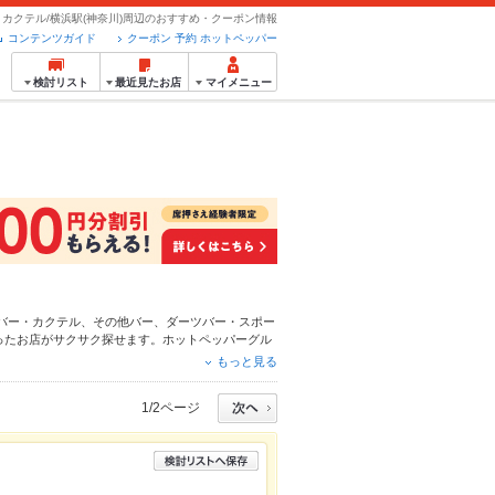
カクテル/横浜駅(神奈川)周辺のおすすめ・クーポン情報
コンテンツガイド
クーポン 予約 ホットペッパー
検討リスト
最近見たお店
マイメニュー
バー・カクテル
、
その他バー
、
ダーツバー・スポー
ったお店がサクサク探せます。ホットペッパーグル
情報をご紹介しているので安心！24時間使える簡
もっと見る
デートやパーティーにもお得に便利にホットペッパ
1/2ページ