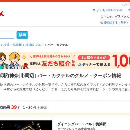
バー・
よくある問い合わせ
ようこそ、
さん
ゲスト
会員登録する（無料）
横浜
横浜駅
横浜駅 グルメ
バー・カクテル
浜駅(神奈川)周辺 | バー・カクテルのグルメ・クーポン情報
浜駅周辺のバー・カクテルのお店一覧です。さらに横浜駅の近くでおすすめの料理ジャンル
バー
や駅からの距離で絞り込んだり、予算・こだわり条件を指定すれば、シーンや気分に合
なら、お得なクーポンはもちろん、こだわりメニューや季節のおすすめ料理など、お店の最新
便利なネット予約が使えるお店も拡大中です。友達どうしの飲み会にも、会社の宴会にも、
グルメをご利用ください。
39
索結果
件
1～20
件を表示
ダイニングバー・バル｜横浜駅
ダーツフレックス横浜西口店