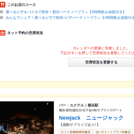
このお店のコース
選べるピザ＆パスタで乾杯！贅沢パーティープラン【2時間飲み放題付き】
みんなでシェア！選べるピザで乾杯♪ピザパーティープラン【2時間飲み放題付
ネット予約の空席状況
カレンダーの更新に失敗しました。
下記ボタンを押して空席状況を更新してくだ
空席状況を更新する
バー・カクテル｜横浜駅
横浜/貸切/誕生日/女子会//肉/サプライズ/デート
Newjack ニュージャック
【感動サプライズあり! 】
口コミ投稿特典対象店
ポイントプラス対象店