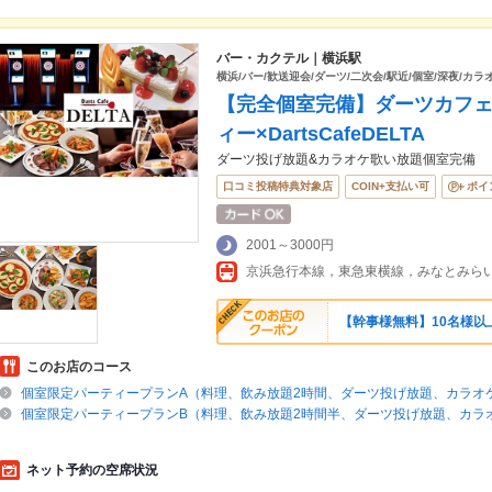
バー・カクテル｜横浜駅
横浜/バー/歓送迎会/ダーツ/二次会/駅近/個室/深夜/カラ
【完全個室完備】ダーツカフェ
ィー×DartsCafeDELTA
ダーツ投げ放題&カラオケ歌い放題個室完備
口コミ投稿特典対象店
COIN+支払い可
ポイ
2001～3000円
【幹事様無料】10名様以
このお店のコース
個室限定パーティープランA（料理、飲み放題2時間、ダーツ投げ放題、カラオ
個室限定パーティープランB（料理、飲み放題2時間半、ダーツ投げ放題、カラ
ネット予約の空席状況