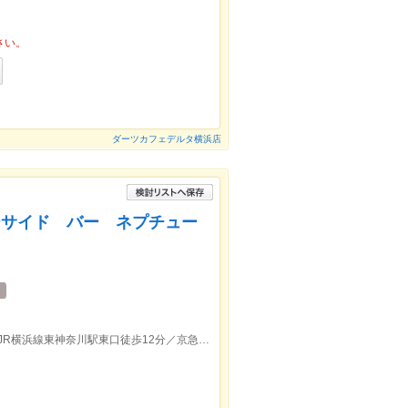
さい。
ダーツカフェデルタ横浜店
e （シーサイド バー ネプチュー
JR京浜東北線東神奈川駅東口徒歩12分／JR横浜線東神奈川駅東口徒歩12分／京急本線仲木戸駅徒歩11分