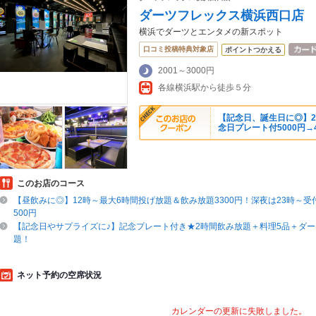
ダーツフレックス横浜西口店
横浜でダーツとエンタメの新スポット
口コミ投稿特典対象店
ポイントつかえる
2001～3000円
各線横浜駅から徒歩５分
【記念日、誕生日に◎】2
念日プレート付5000円→4
このお店のコース
【昼飲みに◎】12時～最大6時間投げ放題＆飲み放題3300円！深夜は23時～受
500円
【記念日やサプライズに♪】記念プレート付き★2時間飲み放題＋料理5品＋ダ
題！
ネット予約の空席状況
カレンダーの更新に失敗しました。