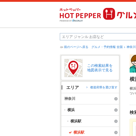
前のページへ戻る
グルメ・予約情報 全国
神奈川
この検索結果を
地図表示で見る
横
エリア
都道府県を選び直す
横
ツ
メ
神奈川
単
ー
横浜
検
横浜駅
横浜駅