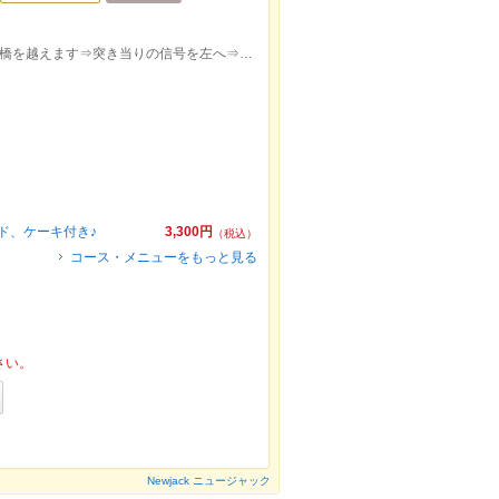
横浜駅西口徒歩4分 北西口の階段を登り橋を越えます⇒突き当りの信号を左へ⇒少し歩いた左側のビル4F
ド、ケーキ付き♪
3,300円
（税込）
コース・メニューをもっと見る
さい。
Newjack ニュージャック