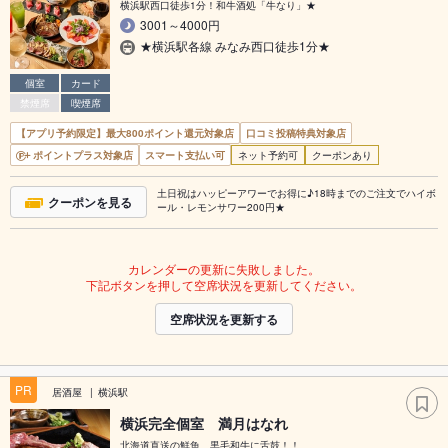
横浜駅西口徒歩1分！和牛酒処「牛なり」★
3001～4000円
★横浜駅各線 みなみ西口徒歩1分★
個室
カード
禁煙席
喫煙席
【アプリ予約限定】最大800ポイント還元対象店
口コミ投稿特典対象店
ポイントプラス対象店
スマート支払い可
ネット予約可
クーポンあり
土日祝はハッピーアワーでお得に♪18時までのご注文でハイボ
クーポンを見る
ール・レモンサワー200円★
カレンダーの更新に失敗しました。
下記ボタンを押して空席状況を更新してください。
空席状況を更新する
PR
居酒屋
横浜駅
横浜完全個室 満月はなれ
北海道直送の鮮魚、黒毛和牛に舌鼓！！