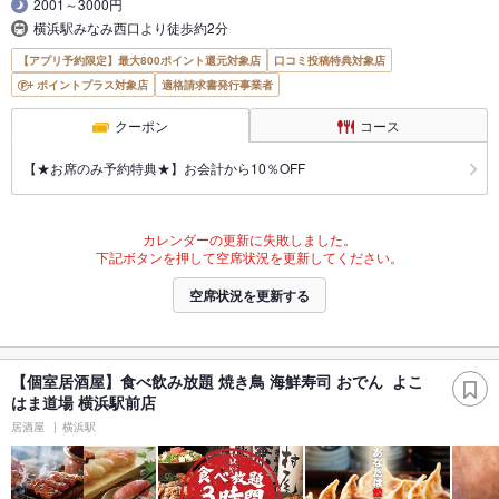
2001～3000円
横浜駅みなみ西口より徒歩約2分
【アプリ予約限定】最大800ポイント還元対象店
口コミ投稿特典対象店
ポイントプラス対象店
適格請求書発行事業者
クーポン
コース
【★お席のみ予約特典★】お会計から10％OFF
カレンダーの更新に失敗しました。
下記ボタンを押して空席状況を更新してください。
空席状況を更新する
【個室居酒屋】食べ飲み放題 焼き鳥 海鮮寿司 おでん よこ
はま道場 横浜駅前店
居酒屋
横浜駅