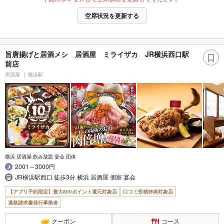
空席状況を更新する
旨唐揚げと居酒メシ 居酒屋 ミライザカ JR横浜西口駅
前店
居酒屋
横浜駅
横浜 居酒屋 飲み放題 宴会 団体
2001～3000円
JR横浜駅西口 徒歩3分 横浜 居酒屋 個室 宴会
【アプリ予約限定】最大800ポイント還元対象店
口コミ投稿特典対象店
適格請求書発行事業者
クーポン
コース