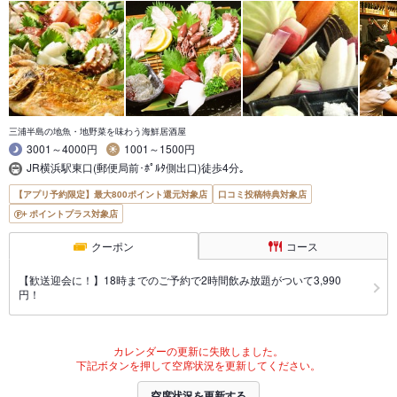
三浦半島の地魚・地野菜を味わう海鮮居酒屋
3001～4000円
1001～1500円
JR横浜駅東口(郵便局前･ﾎﾟﾙﾀ側出口)徒歩4分｡
【アプリ予約限定】最大800ポイント還元対象店
口コミ投稿特典対象店
ポイントプラス対象店
クーポン
コース
【歓送迎会に！】18時までのご予約で2時間飲み放題がついて3,990
円！
カレンダーの更新に失敗しました。
下記ボタンを押して空席状況を更新してください。
空席状況を更新する