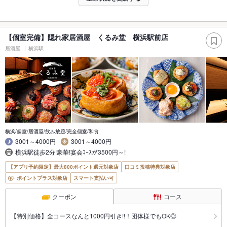
【個室完備】隠れ家居酒屋 くるみ堂 横浜駅前店
居酒屋
横浜駅
横浜/個室/居酒屋/飲み放題/完全個室/和食
3001～4000円
3001～4000円
横浜駅徒歩2分!豪華!宴会ｺｰｽが3500円～!
【アプリ予約限定】最大800ポイント還元対象店
口コミ投稿特典対象店
ポイントプラス対象店
スマート支払い可
クーポン
コース
【特別価格】全コースなんと1000円引き!!！団体様でもOK◎