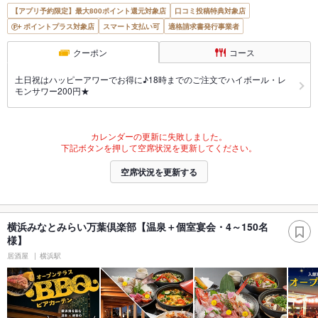
【アプリ予約限定】最大800ポイント還元対象店
口コミ投稿特典対象店
ポイントプラス対象店
スマート支払い可
適格請求書発行事業者
クーポン
コース
土日祝はハッピーアワーでお得に♪18時までのご注文でハイボール・レ
モンサワー200円★
カレンダーの更新に失敗しました。
下記ボタンを押して空席状況を更新してください。
空席状況を更新する
横浜みなとみらい万葉倶楽部【温泉＋個室宴会・4～150名
様】
居酒屋
横浜駅