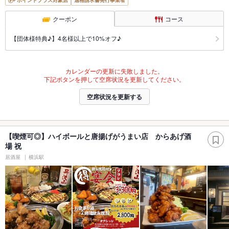
ポイントプラス対象店
適格請求書発行事業者
クーポン
コース
【団体様特典♪】4名様以上で10%オフ♪
カレンダーの更新に失敗しました。
下記ボタンを押して空席状況を更新してください。
空席状況を更新する
【喫煙可◎】ハイボールと唐揚げがうまい店 からあげ酒
場 祝
居酒屋
横浜駅