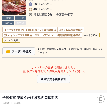
5001～6000円
4001～5000円
横浜駅西口5分 【全席完全個室】
個室
カード
禁煙席
喫煙席
【アプリ予約限定】最大800ポイント還元対象店
口コミ投稿特典対象店
ポイントプラス対象店
スマート支払い可
適格請求書発行事業者
ネット予約可
クーポンあり
★日曜～木曜限定★宴会コース時間2時間→3時間 無料延長
クーポンを見る
クーポン！
カレンダーの更新に失敗しました。
下記ボタンを押して空席状況を更新してください。
空席状況を更新する
全席個室 楽蔵うたげ 横浜西口駅前店
居酒屋
横浜駅