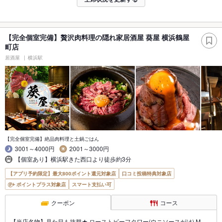
【完全個室完備】贅沢肉料理の隠れ家居酒屋 葵屋 横浜鶴屋
町店
居酒屋
横浜駅
【完全個室完備】絶品肉料理と土鍋ごはん
3001～4000円
2001～3000円
【個室あり】横浜駅きた西口より徒歩約3分
【アプリ予約限定】最大800ポイント還元対象店
口コミ投稿特典対象店
ポイントプラス対象店
スマート支払い可
クーポン
コース
【当店名物】見た目も抜群★ ローストビーフタワー(ウニソースがけ) M