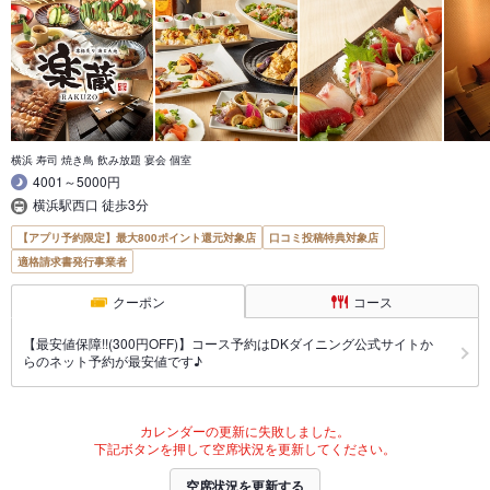
横浜 寿司 焼き鳥 飲み放題 宴会 個室
4001～5000円
横浜駅西口 徒歩3分
【アプリ予約限定】最大800ポイント還元対象店
口コミ投稿特典対象店
適格請求書発行事業者
クーポン
コース
【最安値保障!!(300円OFF)】コース予約はDKダイニング公式サイトか
らのネット予約が最安値です♪
カレンダーの更新に失敗しました。
下記ボタンを押して空席状況を更新してください。
空席状況を更新する