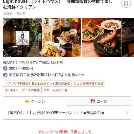
Light house （ライトハウス） 雰囲気抜群の空間で楽し
む海鮮イタリアン
居酒屋
横浜駅
横浜駅すぐ！デジタルアクア個室と朝〆鮮魚
3001～4000円
横浜駅西口徒歩2分/横浜駅出口5より徒歩約4分
【アプリ予約限定】最大800ポイント還元対象店
口コミ投稿特典対象店
ポイントプラス対象店
スマート支払い可
クーポン
コース
【毎日OK！！】お会計10%OFFクーポン！！！★単品割引★
カレンダーの更新に失敗しました。