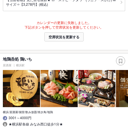
サイズ⇒【3,278円】(税込)
カレンダーの更新に失敗しました。
下記ボタンを押して空席状況を更新してください。
空席状況を更新する
地鶏呑処 鶏いち
居酒屋
横浜駅
横浜/居酒屋/個室/飲み放題/焼き鳥/地鶏
3001～4000円
★横浜駅各線 みなみ西口徒歩1分★