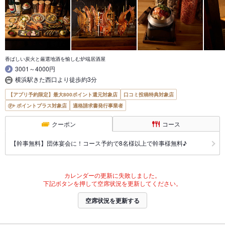
香ばしい炭火と厳選地酒を愉しむ炉端居酒屋
3001～4000円
横浜駅きた西口より徒歩約3分
【アプリ予約限定】最大800ポイント還元対象店
口コミ投稿特典対象店
ポイントプラス対象店
適格請求書発行事業者
クーポン
コース
【幹事無料】団体宴会に！コース予約で8名様以上で幹事様無料♪
カレンダーの更新に失敗しました。
下記ボタンを押して空席状況を更新してください。
空席状況を更新する