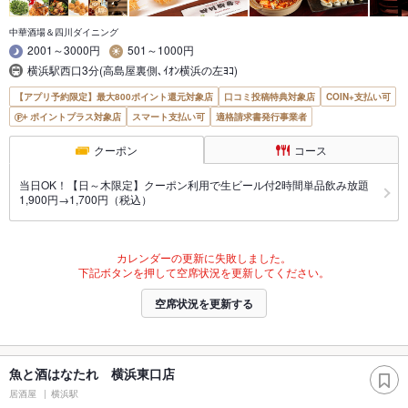
中華酒場＆四川ダイニング
2001～3000円
501～1000円
横浜駅西口3分(高島屋裏側､ｲｵﾝ横浜の左ﾖｺ)
【アプリ予約限定】最大800ポイント還元対象店
口コミ投稿特典対象店
COIN+支払い可
ポイントプラス対象店
スマート支払い可
適格請求書発行事業者
クーポン
コース
当日OK！【日～木限定】クーポン利用で生ビール付2時間単品飲み放題
1,900円→1,700円（税込）
カレンダーの更新に失敗しました。
下記ボタンを押して空席状況を更新してください。
空席状況を更新する
魚と酒はなたれ 横浜東口店
居酒屋
横浜駅