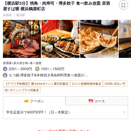
【横浜駅3分】焼鳥・肉寿司・博多餃子 食べ飲み放題 居酒
屋すば横 横浜鶴屋町店
居酒屋
横浜駅
居酒屋×炭火焼き鳥×食べ放題
2001～3000円
1001～1500円
もつ鍋.博多餃子&本格焼き鳥&肉料理食べ放題が…
【アプリ予約限定】最大800ポイント還元対象店
口コミ投稿特典対象店
COIN+支払い可
ポイントプラス対象店
クーポン
コース
学生証提示で400円OFF！（日～木限定）
カレンダーの更新に失敗しました。