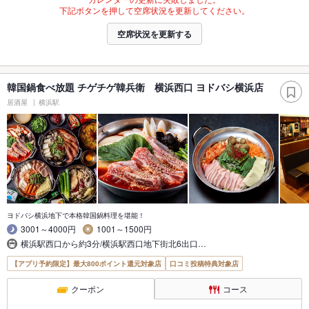
下記ボタンを押して空席状況を更新してください。
空席状況を更新する
韓国鍋食べ放題 チゲチゲ韓兵衛 横浜西口 ヨドバシ横浜店
居酒屋
横浜駅
ヨドバシ横浜地下で本格韓国鍋料理を堪能！
3001～4000円
1001～1500円
横浜駅西口から約3分/横浜駅西口地下街北6出口…
【アプリ予約限定】最大800ポイント還元対象店
口コミ投稿特典対象店
クーポン
コース