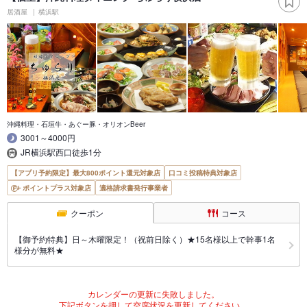
居酒屋
横浜駅
沖縄料理・石垣牛・あぐー豚・オリオンBeer
3001～4000円
JR横浜駅西口徒歩1分
【アプリ予約限定】最大800ポイント還元対象店
口コミ投稿特典対象店
ポイントプラス対象店
適格請求書発行事業者
クーポン
コース
【御予約特典】日～木曜限定！（祝前日除く）★15名様以上で幹事1名
様分が無料★
カレンダーの更新に失敗しました。
下記ボタンを押して空席状況を更新してください。