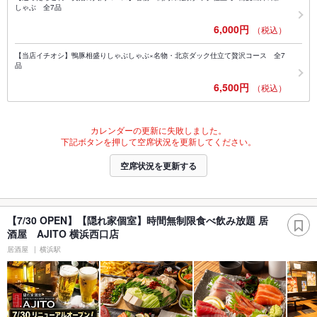
しゃぶ 全7品
6,000円
（税込）
【当店イチオシ】鴨豚相盛りしゃぶしゃぶ×名物・北京ダック仕立て贅沢コース 全7
品
6,500円
（税込）
カレンダーの更新に失敗しました。
下記ボタンを押して空席状況を更新してください。
空席状況を更新する
【7/30 OPEN】【隠れ家個室】時間無制限食べ飲み放題 居
酒屋 AJITO 横浜西口店
居酒屋
横浜駅