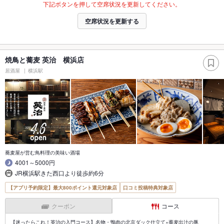
下記ボタンを押して空席状況を更新してください。
空席状況を更新する
焼鳥と蕎麦 英治 横浜店
居酒屋
横浜駅
蕎麦屋が営む鳥料理の美味い酒場
4001～5000円
JR横浜駅きた西口より徒歩約6分
【アプリ予約限定】最大800ポイント還元対象店
口コミ投稿特典対象店
クーポン
コース
【迷ったらこれ！英治の入門コース】名物・鴨肉の北京ダック仕立て×蕎麦出汁の豚