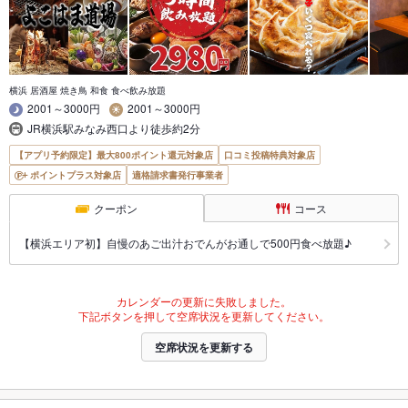
横浜 居酒屋 焼き鳥 和食 食べ飲み放題
2001～3000円
2001～3000円
JR横浜駅みなみ西口より徒歩約2分
【アプリ予約限定】最大800ポイント還元対象店
口コミ投稿特典対象店
ポイントプラス対象店
適格請求書発行事業者
クーポン
コース
【横浜エリア初】自慢のあご出汁おでんがお通しで500円食べ放題♪
カレンダーの更新に失敗しました。
下記ボタンを押して空席状況を更新してください。
空席状況を更新する