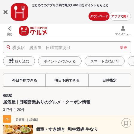
はじめてのアプリ予約で最大
1,000円分ポイントもらえる
ダウンロード
アプリで開く
戻る
マイメニュー
横浜駅 居酒屋 日曜営業あり
変更
絞り込む
ポイントがつかえる
スマート支払い可
今日予約できる
明日予約できる
日時指定
横浜駅
居酒屋 | 日曜営業ありのグルメ・クーポン情報
317件 1-20件
PR
居酒屋
横浜駅
個室・すき焼き 和牛酒処 牛なり