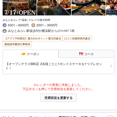
みなとみらいで“温泉×グルメ”の贅沢時間
5001～6000円
2001～3000円
みなとみらい駅徒歩5分/横浜駅からのｼｬﾄﾙﾊﾞｽ有
【アプリ予約限定】最大800ポイント還元対象店
口コミ投稿特典対象店
適格請求書発行事業者
クーポン
コース
【オープンテラスBBQ】2名様ごとに1ポンドステーキを1つプレゼン
ト！
カレンダーの更新に失敗しました。
下記ボタンを押して空席状況を更新してください。
空席状況を更新する