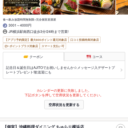
食べ飲み放題時間無制限×完全個室居酒屋
3001～4000円
JR横浜駅南西口徒歩3分!24時まで営業!
【アプリ予約限定】最大800ポイント還元対象店
口コミ投稿特典対象店
ポイントプラス対象店
スマート支払い可
クーポン
コース
記念日＆誕生日はAJITOでお祝いしませんか☆メッセージ入デザートプ
レートプレゼント!歓送迎にも
カレンダーの更新に失敗しました。
下記ボタンを押して空席状況を更新してください。
空席状況を更新する
【個室】沖縄料理ダイニング ちゅらり横浜店