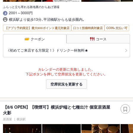
ふらっと立ち寄れる路地裏のからあげ酒場
2001～3000円
横浜駅より徒歩13分､平沼橋駅からも徒歩圏内｡
【アプリ予約限定】最大800ポイント還元対象店
口コミ投稿特典対象店
COIN+支払い可
クーポン
コース
《初めてご来店する方限定！》ドリンク一杯無料★
カレンダーの更新に失敗しました。
下記ボタンを押して空席状況を更新してください。
空席状況を更新する
【8/6 OPEN】【喫煙可】横浜炉端と七種出汁 個室居酒屋
火影
居酒屋
横浜駅