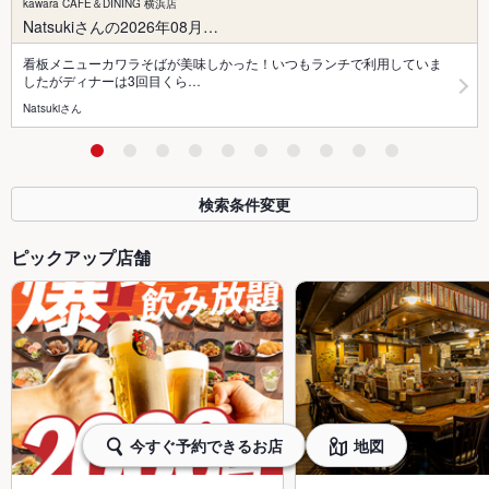
kawara CAFE＆DINING 横浜店
Natsukiさんの2026年08月…
看板メニューカワラそばが美味しかった！いつもランチで利用していま
したがディナーは3回目くら…
Natsukiさん
検索条件変更
ピックアップ店舗
今すぐ予約できるお店
地図