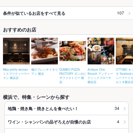
107
条件が似ているお店をすべて見る
おすすめのお店
Miss pretty woman
俺のフレンチイタリ
DUMBO PIZZA
Antique Chic
OTTIMO 
ミスプリティーウー
アン 横浜
FACTORY ダンボピ
Brooch アンティー
モ Seafood 
マン 横浜店
ザファクトリー 横
クシックブローチ
シーフード
浜
横浜店
ルミネ横浜
横浜で、特集・シーンから探す
34
地鶏・焼き鳥・焼きとんを食べたい！
4
ワイン・シャンパンの品ぞろえが自慢のお店