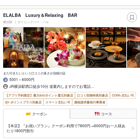
ELALBA Luxury＆Relaxing BAR
横浜駅
ダイニングバー・バル
また行きたいという口コミの多さが信頼の証
5001～6000円
JR横浜駅西口徒歩10分 道案内しますのでお電話…
【アプリ予約限定】最大800ポイント還元対象店
口コミ投稿特典対象店
COIN+支払い可
ポイントプラス対象店
スマート支払い可
適格請求書発行事業者
クーポン
コース
【本店】『お祝いプラン』クーポン利用で7800円→6000円お一人様あ
たり1800円割引