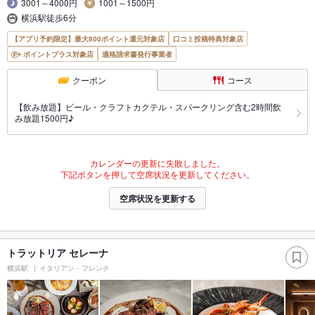
3001～4000円
1001～1500円
横浜駅徒歩6分
【アプリ予約限定】最大800ポイント還元対象店
口コミ投稿特典対象店
ポイントプラス対象店
適格請求書発行事業者
クーポン
コース
【飲み放題】ビール・クラフトカクテル・スパークリング含む2時間飲
み放題1500円♪
カレンダーの更新に失敗しました。
下記ボタンを押して空席状況を更新してください。
空席状況を更新する
トラットリア セレーナ
横浜駅
イタリアン・フレンチ