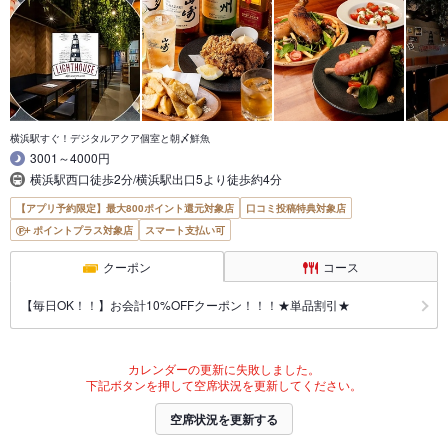
横浜駅すぐ！デジタルアクア個室と朝〆鮮魚
3001～4000円
横浜駅西口徒歩2分/横浜駅出口5より徒歩約4分
【アプリ予約限定】最大800ポイント還元対象店
口コミ投稿特典対象店
ポイントプラス対象店
スマート支払い可
クーポン
コース
【毎日OK！！】お会計10%OFFクーポン！！！★単品割引★
カレンダーの更新に失敗しました。
下記ボタンを押して空席状況を更新してください。
空席状況を更新する