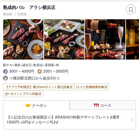
熟成肉バル アラシ横浜店
横浜駅
居酒屋
駅チカ×個室×誕生日×歓迎会×居酒屋×肉
3001～4000円
2001～3000円
☆横浜駅北西口から徒歩3分☆
【アプリ予約限定】最大800ポイント還元対象店
口コミ投稿特典対象店
ポイントプラス対象店
クーポン
コース
【☆記念日のお客様限定☆】ARASHIの特製デザートプレート♪通常
1500円→0円♪メッセージ可♪♪