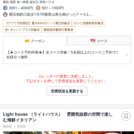
横浜 個室 食べ放題 誕生日 溶岩パスタ
3001～4000円
501～1000円
横浜相鉄口徒歩1分/洋服青山角を曲がったﾄﾞﾄｰﾙ上…
【アプリ予約限定】最大800ポイント還元対象店
口コミ投稿特典対象店
ポイントプラス対象店
適格請求書発行事業者
クーポン
コース
【★コース予約特典★】全コース対象！5名様以上のコースご予約で1
名様分⇒無料
カレンダーの更新に失敗しました。
下記ボタンを押して空席状況を更新してください。
空席状況を更新する
Light house （ライトハウス） 雰囲気抜群の空間で楽し
む海鮮イタリアン
横浜駅
居酒屋