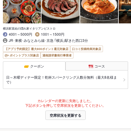
横浜駅直結の隠れ家イタリアンビストロ
4001～5000円
1001～1500円
JR･東横･みなとみら線･京急 ｢横浜｣駅きた西口3分
【アプリ予約限定】最大800ポイント還元対象店
口コミ投稿特典対象店
ポイントプラス対象店
適格請求書発行事業者
クーポン
コース
日～木曜ディナー限定！乾杯スパークリング人数分無料（最大8名様ま
で）
カレンダーの更新に失敗しました。
下記ボタンを押して空席状況を更新してください。
空席状況を更新する