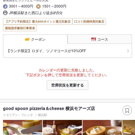
薪窯焼きピッツァとビールが人気
3001～4000円
1501～2000円
JR横浜駅きた西口より徒歩約5分
【アプリ予約限定】最大800ポイント還元対象店
口コミ投稿特典対象店
適格請求書発行事業者
クーポン
コース
【ランチ限定】ロダイ、ソノマコースが10%OFF
カレンダーの更新に失敗しました。
下記ボタンを押して空席状況を更新してください。
空席状況を更新する
good spoon pizzeria＆cheese 横浜モアーズ店
イタリアン・フレンチ
横浜駅