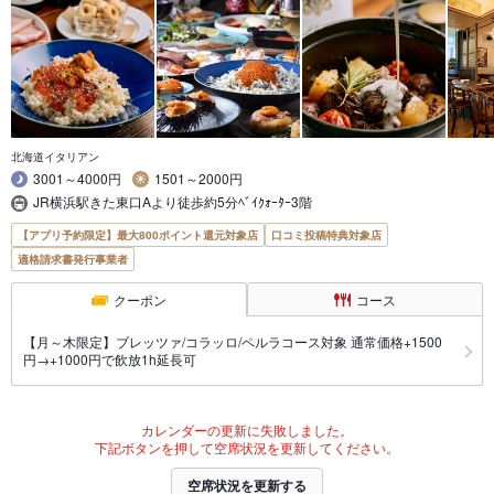
北海道イタリアン
3001～4000円
1501～2000円
JR横浜駅きた東口Aより徒歩約5分ﾍﾞｲｸｫｰﾀｰ3階
【アプリ予約限定】最大800ポイント還元対象店
口コミ投稿特典対象店
適格請求書発行事業者
クーポン
コース
【月～木限定】ブレッツァ/コラッロ/ペルラコース対象 通常価格+1500
円→+1000円で飲放1h延長可
カレンダーの更新に失敗しました。
下記ボタンを押して空席状況を更新してください。
空席状況を更新する