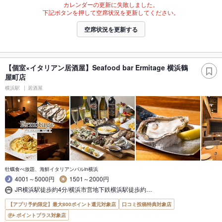
カレンダーの更新に失敗しました。
下記ボタンを押して空席状況を更新してください。
空席状況を更新する
【個室×イタリアン居酒屋】Seafood bar Ermitage 横浜鶴
屋町店
横浜駅
居酒屋
牡蠣食べ放題、海鮮イタリアンバルin横浜
4001～5000円
1501～2000円
JR横浜駅徒歩約4分/横浜市営地下鉄横浜駅徒歩約…
【アプリ予約限定】最大800ポイント還元対象店
口コミ投稿特典対象店
ポイントプラス対象店