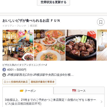
空席状況を更新する
おいしいピザが食べられるお店 ＦＵＮ
イタリアン・フレンチ
横浜駅
ピザが人気のイタリアンダイニングバー♪
4001～5000円
JR横浜駅西北口5分/JR横浜駅中央西口徒歩6分/横…
口コミ投稿特典対象店
適格請求書発行事業者
クーポン
コース
3名様以上、21時までのご予約かつご来店限定！自慢のピザを１枚サー
ビス(金土日祝日祝前日不可)