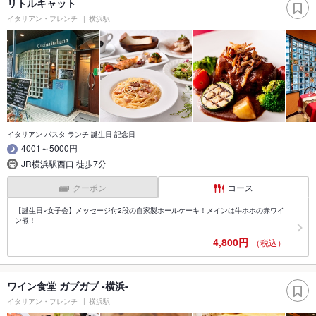
リトルキャット
イタリアン・フレンチ
横浜駅
イタリアン パスタ ランチ 誕生日 記念日
4001～5000円
JR横浜駅西口 徒歩7分
クーポン
コース
【誕生日×女子会】メッセージ付2段の自家製ホールケーキ！メインは牛ホホの赤ワイ
ン煮！
4,800円
（税込）
ワイン食堂 ガブガブ -横浜-
イタリアン・フレンチ
横浜駅