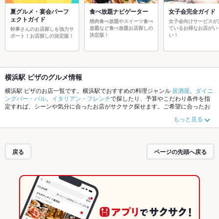
夏グルメ・宴会パーフ
食べ放題ナビゲーター
女子会完全ガイド
ェクトガイド
焼肉食べ放題やスイーツ食べ
女子会向けサービスが
放題など食べ放題お店探しの
ているお得なお店がい
幹事さんのお店探しを強力サ
決定版！
い！
ポート！お店探しの決定版！
横浜駅 ピザのグルメ情報
横浜駅 ピザのお店一覧です。横浜駅でおすすめの料理ジャンル
居酒屋
、
ダイニ
ングバー・バル
、
イタリアン・フレンチ
で探したり、予算やこだわり条件を指
定すれば、シーンや気分に合ったお店がサクサク探せます。ご希望に合ったお
店が見つからなかったら、近隣のエリア
横浜駅
、
中山
、
東神奈川
もチェックし
もっと見る
てみてください。ホットペッパーグルメなら、お得なクーポンはもちろん、こ
だわりメニュー
からあげ
、
お茶漬け
、
馬刺し
や季節のおすすめ料理など、お店
の最新情報をご紹介しているので安心！24時間使える簡単便利なネット予約が
使えるお店も拡大中です。友達どうしの飲み会にも、会社の宴会にも、デート
戻る
ページの先頭へ戻る
やパーティーにもお得に便利にホットペッパーグルメをご利用ください。