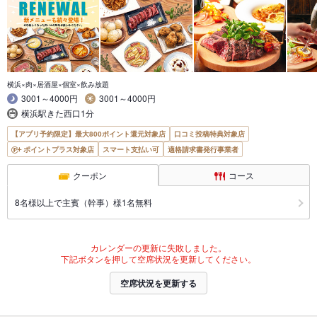
横浜×肉×居酒屋×個室×飲み放題
3001～4000円
3001～4000円
横浜駅きた西口1分
【アプリ予約限定】最大800ポイント還元対象店
口コミ投稿特典対象店
ポイントプラス対象店
スマート支払い可
適格請求書発行事業者
クーポン
コース
8名様以上で主賓（幹事）様1名無料
カレンダーの更新に失敗しました。
下記ボタンを押して空席状況を更新してください。
空席状況を更新する