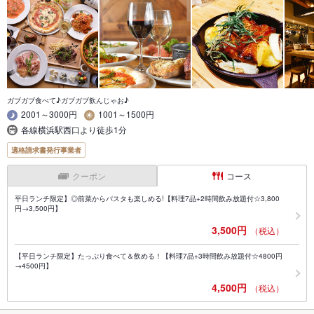
ガブガブ食べて♪ガブガブ飲んじゃお♪
2001～3000円
1001～1500円
各線横浜駅西口より徒歩1分
適格請求書発行事業者
クーポン
コース
平日ランチ限定】◎前菜からパスタも楽しめる!【料理7品+2時間飲み放題付☆3,800
円→3,500円】
3,500円
（税込）
【平日ランチ限定】たっぷり食べて＆飲める！【料理7品+3時間飲み放題付☆4800円
→4500円】
4,500円
（税込）