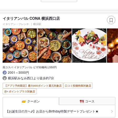
イタリアンバル CONA 横浜西口店
イタリアン・フレンチ
横浜駅
高コスパ イタリアンバル ピザ30種ALL550円
2001～3000円
横浜駅みなみ西口より徒歩約7分
【アプリ予約限定】最大800ポイント還元対象店
口コミ投稿特典対象店
ポイントプラス対象店
クーポン
コース
【お誕生日の方へ♪】お店からBirthday特製デザートプレゼント★