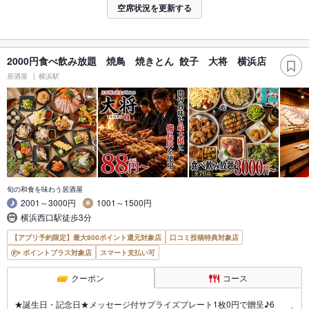
空席状況を更新する
2000円食べ飲み放題 焼鳥 焼きとん 餃子 大将 横浜店
居酒屋
横浜駅
旬の和食を味わう居酒屋
2001～3000円
1001～1500円
横浜西口駅徒歩3分
【アプリ予約限定】最大800ポイント還元対象店
口コミ投稿特典対象店
ポイントプラス対象店
スマート支払い可
クーポン
コース
★誕生日・記念日★メッセージ付サプライズプレート1枚0円で贈呈♪6