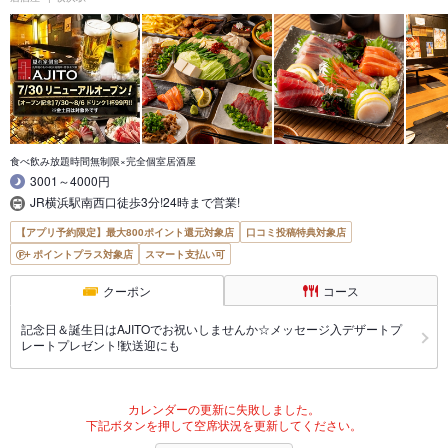
食べ飲み放題時間無制限×完全個室居酒屋
3001～4000円
JR横浜駅南西口徒歩3分!24時まで営業!
【アプリ予約限定】最大800ポイント還元対象店
口コミ投稿特典対象店
ポイントプラス対象店
スマート支払い可
クーポン
コース
記念日＆誕生日はAJITOでお祝いしませんか☆メッセージ入デザートプ
レートプレゼント!歓送迎にも
カレンダーの更新に失敗しました。
下記ボタンを押して空席状況を更新してください。