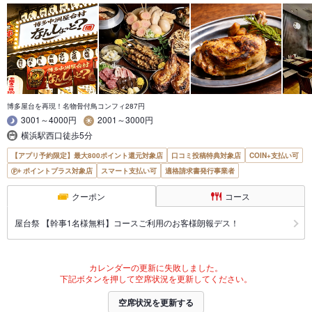
博多屋台を再現！名物骨付鳥コンフィ287円
3001～4000円
2001～3000円
横浜駅西口徒歩5分
【アプリ予約限定】最大800ポイント還元対象店
口コミ投稿特典対象店
COIN+支払い可
ポイントプラス対象店
スマート支払い可
適格請求書発行事業者
クーポン
コース
屋台祭 【幹事1名様無料】コースご利用のお客様朗報デス！
カレンダーの更新に失敗しました。
下記ボタンを押して空席状況を更新してください。
空席状況を更新する