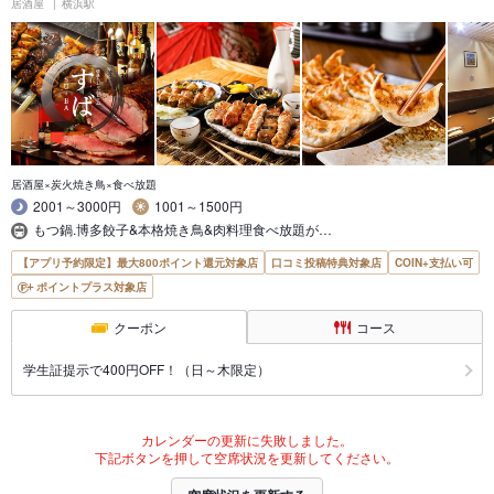
居酒屋
横浜駅
居酒屋×炭火焼き鳥×食べ放題
2001～3000円
1001～1500円
もつ鍋.博多餃子&本格焼き鳥&肉料理食べ放題が…
【アプリ予約限定】最大800ポイント還元対象店
口コミ投稿特典対象店
COIN+支払い可
ポイントプラス対象店
クーポン
コース
学生証提示で400円OFF！（日～木限定）
カレンダーの更新に失敗しました。
下記ボタンを押して空席状況を更新してください。