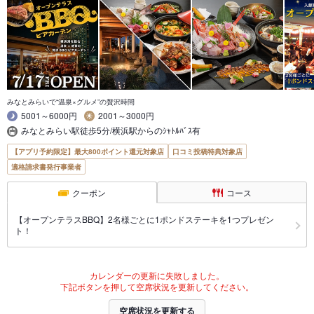
みなとみらいで“温泉×グルメ”の贅沢時間
5001～6000円
2001～3000円
みなとみらい駅徒歩5分/横浜駅からのｼｬﾄﾙﾊﾞｽ有
【アプリ予約限定】最大800ポイント還元対象店
口コミ投稿特典対象店
適格請求書発行事業者
クーポン
コース
【オープンテラスBBQ】2名様ごとに1ポンドステーキを1つプレゼン
ト！
カレンダーの更新に失敗しました。
下記ボタンを押して空席状況を更新してください。
空席状況を更新する