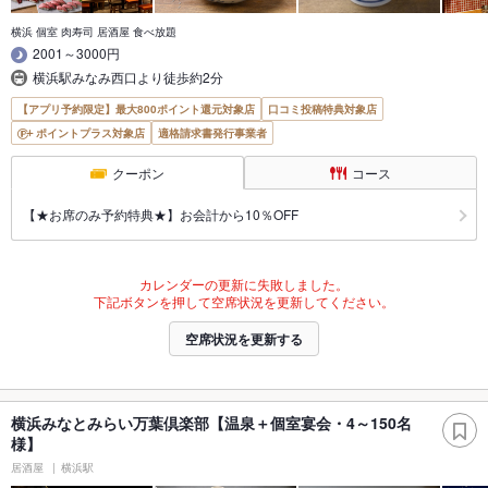
横浜 個室 肉寿司 居酒屋 食べ放題
2001～3000円
横浜駅みなみ西口より徒歩約2分
【アプリ予約限定】最大800ポイント還元対象店
口コミ投稿特典対象店
ポイントプラス対象店
適格請求書発行事業者
クーポン
コース
【★お席のみ予約特典★】お会計から10％OFF
カレンダーの更新に失敗しました。
下記ボタンを押して空席状況を更新してください。
空席状況を更新する
横浜みなとみらい万葉倶楽部【温泉＋個室宴会・4～150名
様】
居酒屋
横浜駅