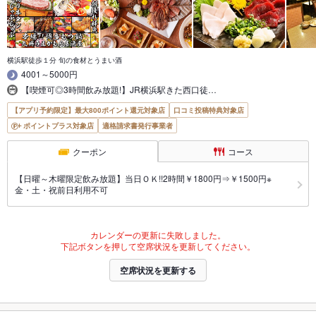
横浜駅徒歩１分 旬の食材とうまい酒
4001～5000円
【喫煙可◎3時間飲み放題!】JR横浜駅きた西口徒…
【アプリ予約限定】最大800ポイント還元対象店
口コミ投稿特典対象店
ポイントプラス対象店
適格請求書発行事業者
クーポン
コース
【日曜～木曜限定飲み放題】当日ＯＫ!!2時間￥1800円⇒￥1500円※
金・土・祝前日利用不可
カレンダーの更新に失敗しました。
下記ボタンを押して空席状況を更新してください。
空席状況を更新する