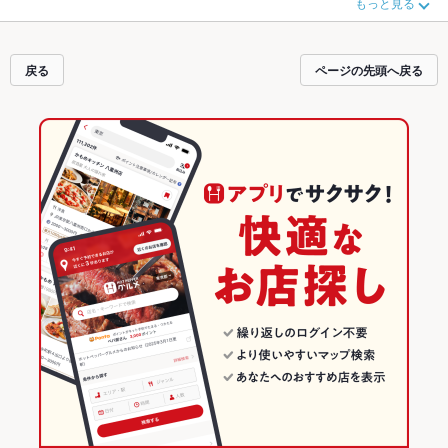
もっと見る
い。ホットペッパーグルメなら、お得なクーポンはもちろん、こだわりメニュ
ー
からあげ
、
お茶漬け
、
馬刺し
や季節のおすすめ料理など、お店の最新情報を
ご紹介しているので安心！24時間使える簡単便利なネット予約が使えるお店も
拡大中です。友達どうしの飲み会にも、会社の宴会にも、デートやパーティー
戻る
ページの先頭へ戻る
にもお得に便利にホットペッパーグルメをご利用ください。