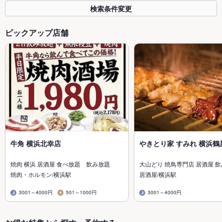
検索条件変更
ピックアップ店舗
牛角 横浜北幸店
やきとり家 すみれ 横浜鶴
焼肉 横浜 居酒屋 食べ放題 飲み放題
大山どり 焼鳥専門店 居酒屋 
焼肉・ホルモン/横浜駅
居酒屋/横浜駅
3001～4000円
501～1000円
3001～4000円