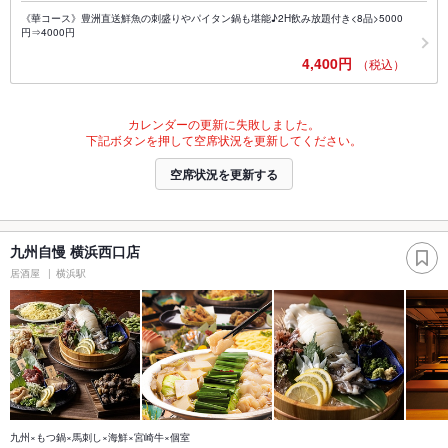
《華コース》豊洲直送鮮魚の刺盛りやパイタン鍋も堪能♪2H飲み放題付き<8品>5000
円⇒4000円
4,400円
（税込）
カレンダーの更新に失敗しました。
下記ボタンを押して空席状況を更新してください。
空席状況を更新する
九州自慢 横浜西口店
居酒屋
横浜駅
九州×もつ鍋×馬刺し×海鮮×宮崎牛×個室