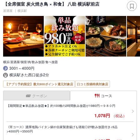
【全席個室 炭火焼き鳥 × 和食】 八助 横浜駅前店
居酒屋
横浜駅
横浜/居酒屋/個室/肉/飲み放題/食べ放題
3001～4000円
横浜駅きた西口徒歩2分
【アプリ予約限定】最大800ポイント還元対象店
口コミ投稿特典対象店
クーポン
コース
【期間限定★単品飲み放題★】約100種の2時間飲み放題が1980円⇒９８０円
1,078円
（税込）
《宵コース》濃厚地鶏パイタン鍋や自家製唐揚げも堪能◎2H飲み放題付き<6品
>4000円⇒3500円