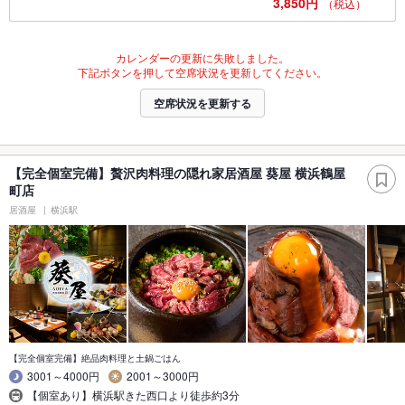
3,850円
（税込）
カレンダーの更新に失敗しました。
下記ボタンを押して空席状況を更新してください。
空席状況を更新する
【完全個室完備】贅沢肉料理の隠れ家居酒屋 葵屋 横浜鶴屋
町店
居酒屋
横浜駅
【完全個室完備】絶品肉料理と土鍋ごはん
3001～4000円
2001～3000円
【個室あり】横浜駅きた西口より徒歩約3分