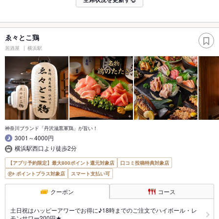
ゑ々とこ鶏
居酒屋
横浜駅
神奈川ブランド「丹沢滋黒軍鶏」が旨い！
3001～4000円
横浜駅西口より徒歩2分
【アプリ予約限定】最大800ポイント還元対象店
口コミ投稿特典対象店
ポイントプラス対象店
スマート支払い可
クーポン
コース
土日祝はハッピーアワーでお得に♪18時までのご注文でハイボール・レ
モンサワー200円★