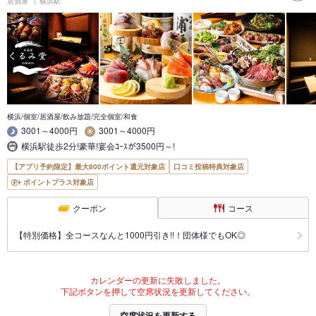
居酒屋
横浜駅
横浜/個室/居酒屋/飲み放題/完全個室/和食
3001～4000円
3001～4000円
横浜駅徒歩2分!豪華!宴会ｺｰｽが3500円～!
【アプリ予約限定】最大800ポイント還元対象店
口コミ投稿特典対象店
ポイントプラス対象店
クーポン
コース
【特別価格】全コースなんと1000円引き!!！団体様でもOK◎
カレンダーの更新に失敗しました。
下記ボタンを押して空席状況を更新してください。
空席状況を更新する