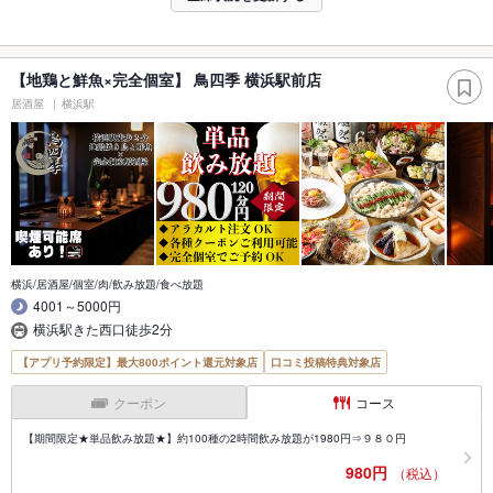
【地鶏と鮮魚×完全個室】 鳥四季 横浜駅前店
居酒屋
横浜駅
横浜/居酒屋/個室/肉/飲み放題/食べ放題
4001～5000円
横浜駅きた西口徒歩2分
【アプリ予約限定】最大800ポイント還元対象店
口コミ投稿特典対象店
クーポン
コース
【期間限定★単品飲み放題★】約100種の2時間飲み放題が1980円⇒９８０円
980円
（税込）