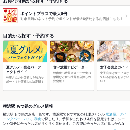
お得な特集から探す・予約する
ポイントプラスで最大8倍
対象日時のネット予約でポイントが最大8倍たまるお店はこちら！
目的から探す・予約する
夏グルメ・宴会パーフ
食べ放題ナビゲーター
女子会完全ガイド
ェクトガイド
焼肉食べ放題やスイーツ食べ
女子会向けサービスが
放題など食べ放題お店探しの
ているお得なお店がい
幹事さんのお店探しを強力サ
決定版！
い！
ポート！お店探しの決定版！
横浜駅 もつ鍋のグルメ情報
横浜駅 もつ鍋のお店一覧です。横浜駅でおすすめの料理ジャンル
居酒屋
、
ダイ
ニングバー・バル
、
和食
で探したり、予算やこだわり条件を指定すれば、シー
ンや気分に合ったお店がサクサク探せます。ご希望に合ったお店が見つからな
かったら、近隣のエリア
横浜駅
、
二俣川
、
鶴ヶ峰
もチェックしてみてくださ