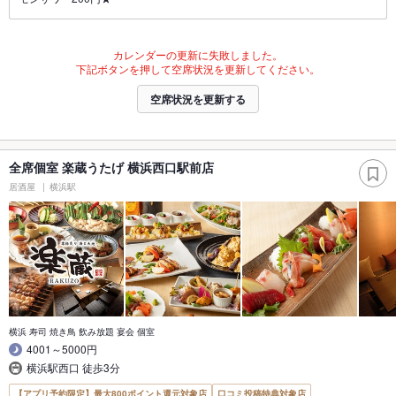
カレンダーの更新に失敗しました。
下記ボタンを押して空席状況を更新してください。
空席状況を更新する
全席個室 楽蔵うたげ 横浜西口駅前店
居酒屋
横浜駅
横浜 寿司 焼き鳥 飲み放題 宴会 個室
4001～5000円
横浜駅西口 徒歩3分
【アプリ予約限定】最大800ポイント還元対象店
口コミ投稿特典対象店