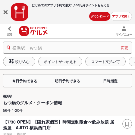
はじめてのアプリ予約で最大
1,000円分ポイントもらえる
ダウンロード
アプリで開く
戻る
マイメニュー
横浜駅 もつ鍋
変更
絞り込む
ポイントがつかえる
スマート支払い可
今日予約できる
明日予約できる
日時指定
横浜駅
もつ鍋のグルメ・クーポン情報
56件 1-20件
【7/30 OPEN】【隠れ家個室】時間無制限食べ飲み放題 居
酒屋 AJITO 横浜西口店
居酒屋
横浜駅