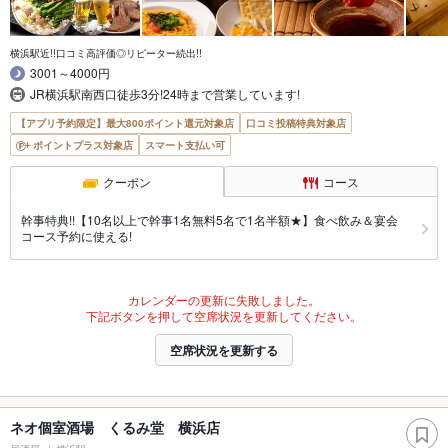
横浜駅近!!口コミ高評価◎リピーター続出!!
3001～4000円
JR横浜駅南西口徒歩3分!24時まで営業しています!
【アプリ予約限定】最大800ポイント還元対象店
口コミ投稿特典対象店
ポイントプラス対象店
スマート支払い可
クーポン
コース
幹事特典!!【10名以上で幹事1名無料5名で1名半額★】食べ飲み＆宴会
コース予約に使える!
カレンダーの更新に失敗しました。
下記ボタンを押して空席状況を更新してください。
空席状況を更新する
ネオ個室酒場 くるみ堂 横浜店