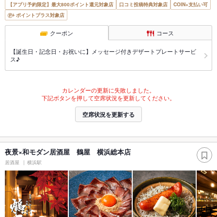
【アプリ予約限定】最大800ポイント還元対象店
口コミ投稿特典対象店
COIN+支払い可
ポイントプラス対象店
クーポン
コース
【誕生日・記念日・お祝いに】メッセージ付きデザートプレートサービ
ス♪
カレンダーの更新に失敗しました。
下記ボタンを押して空席状況を更新してください。
空席状況を更新する
夜景×和モダン居酒屋 鶴屋 横浜総本店
居酒屋
横浜駅