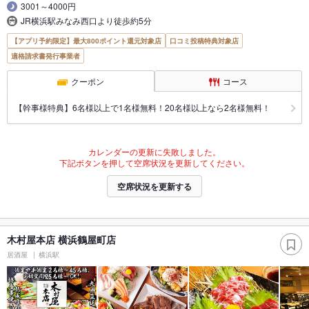
3001～4000円
JR横浜駅みなみ西口より徒歩約5分
【アプリ予約限定】最大800ポイント還元対象店
口コミ投稿特典対象店
適格請求書発行事業者
クーポン
コース
【幹事様特典】6名様以上で1名様無料！20名様以上なら2名様無料！
カレンダーの更新に失敗しました。
下記ボタンを押して空席状況を更新してください。
空席状況を更新する
木村屋本店 横浜鶴屋町店
居酒屋
横浜駅