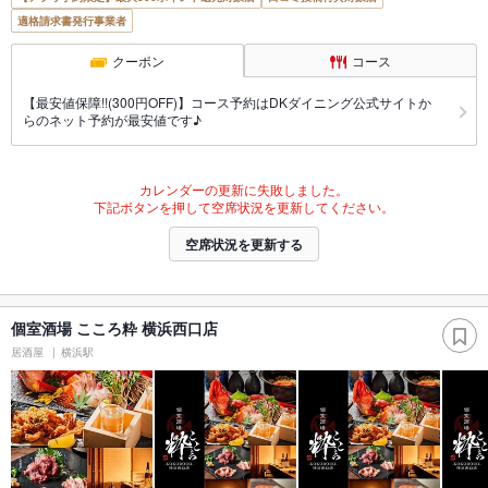
適格請求書発行事業者
クーポン
コース
【最安値保障!!(300円OFF)】コース予約はDKダイニング公式サイトか
らのネット予約が最安値です♪
カレンダーの更新に失敗しました。
下記ボタンを押して空席状況を更新してください。
空席状況を更新する
個室酒場 こころ粋 横浜西口店
居酒屋
横浜駅