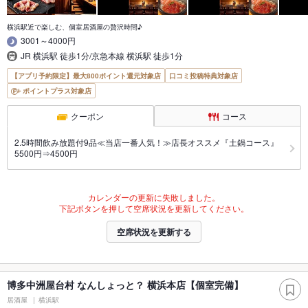
横浜駅近で楽しむ、個室居酒屋の贅沢時間♪
3001～4000円
JR 横浜駅 徒歩1分/京急本線 横浜駅 徒歩1分
【アプリ予約限定】最大800ポイント還元対象店
口コミ投稿特典対象店
ポイントプラス対象店
クーポン
コース
2.5時間飲み放題付9品≪当店一番人気！≫店長オススメ『土鍋コース』
5500円⇒4500円
カレンダーの更新に失敗しました。
下記ボタンを押して空席状況を更新してください。
空席状況を更新する
博多中洲屋台村 なんしょっと？ 横浜本店【個室完備】
居酒屋
横浜駅