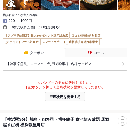
横浜駅前に佇む大人の酒場
3001～4000円
JR横浜駅きた西口より徒歩約0分
【アプリ予約限定】最大800ポイント還元対象店
口コミ投稿特典対象店
ポイントプラス対象店
スマート支払い可
適格請求書発行事業者
クーポン
コース
【幹事様必見】コースのご利用で幹事様1名様サービス
カレンダーの更新に失敗しました。
下記ボタンを押して空席状況を更新してください。
空席状況を更新する
【横浜駅3分】焼鳥・肉寿司・博多餃子 食べ飲み放題 居酒
屋すば横 横浜鶴屋町店