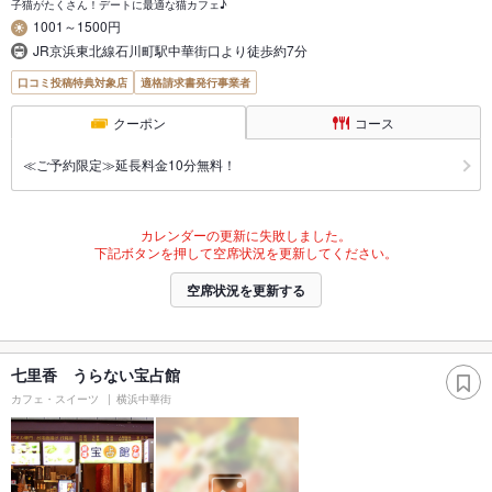
子猫がたくさん！デートに最適な猫カフェ♪
1001～1500円
JR京浜東北線石川町駅中華街口より徒歩約7分
口コミ投稿特典対象店
適格請求書発行事業者
クーポン
コース
≪ご予約限定≫延長料金10分無料！
カレンダーの更新に失敗しました。
下記ボタンを押して空席状況を更新してください。
空席状況を更新する
七里香 うらない宝占館
カフェ・スイーツ
横浜中華街