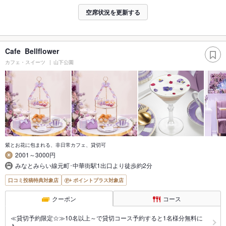
空席状況を更新する
Cafe Bellflower
カフェ・スイーツ
山下公園
紫とお花に包まれる、非日常カフェ、貸切可
2001～3000円
みなとみらい線元町･中華街駅1出口より徒歩約2分
口コミ投稿特典対象店
ポイントプラス対象店
クーポン
コース
≪貸切予約限定☆≫10名以上～で貸切コース予約すると1名様分無料に
♪