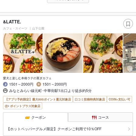
&LATTE.
カフェ・スイーツ
山下公園
愛犬と楽しむ本格ラテの寛ぎカフェ
1501～2000円
1501～2000円
みなとみらい線元町･中華街駅1出口より徒歩約5分
【アプリ予約限定】最大800ポイント還元対象店
口コミ投稿特典対象店
COIN+支払い可
ポイントプラス対象店
クーポン
コース
【ホットペッパーグルメ限定】クーポンご利用で10％OFF