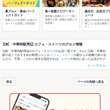
夏グルメ・宴会パーフ
食べ放題ナビゲーター
誕生日・記念日プ
ェクトガイド
ュース
焼肉食べ放題やスイーツ食べ
放題など食べ放題お店探しの
幹事さんのお店探しを強力サ
誕生日や記念日のお祝
決定版！
ポート！お店探しの決定版！
用したいお店を徹底リ
チ！
元町・中華街駅周辺 カフェ・スイーツのグルメ情報
元町・中華街駅周辺のカフェ・スイーツのお店一覧です。さらに元町・中華街
駅の近くでおすすめの料理ジャンル
カフェ
、
スイーツ
や駅からの距離で絞り込
んだり、予算・こだわり条件を指定すれば、シーンや気分に合ったお店がサク
サク探せます。ホットペッパーグルメなら、お得なクーポンはもちろん、こだ
もっと見る
わりメニューや季節のおすすめ料理など、お店の最新情報をご紹介しているの
で安心！24時間使える簡単便利なネット予約が使えるお店も拡大中です。友達
どうしの飲み会にも、会社の宴会にも、デートやパーティーにもお得に便利に
ホットペッパーグルメをご利用ください。
戻る
ページの先頭へ戻る