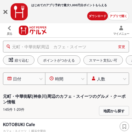
はじめてのアプリ予約で最大
1,000円分ポイントもらえる
ダウンロード
アプリで開く
戻る
マイメニュー
元町・中華街駅周辺 カフェ・スイーツ
変更
絞り込む
ポイントがつかえる
スマート支払い可
日付
時間
人数
元町・中華街駅(神奈川)周辺のカフェ・スイーツのグルメ・クーポ
ン情報
145件 1-20件
地図から探す
KOTOBUKI Cafe
カフェ・スイーツ
横浜中華街