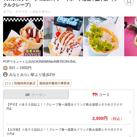
クルクレープ）
カフェ・スイーツ
みなとみらい
POPでキュートな店内OKINAWAN&AMERICAN BAL
501～1000円
みなとみらい駅より徒歩2分
口コミ投稿特典対象店
適格請求書発行事業者
クーポン
コース
【平日】☆全５０品以上！！クレープ食べ放題＆ドリンク飲み放題☆６０分２５００
円♪
2,500円
（税込）
【土日祝】☆全５０品以上！！クレープ食べ放題＆ドリンク飲み放題☆６０分２５０
０円♪