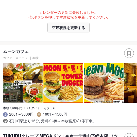
カレンダーの更新に失敗しました。
下記ボタンを押して空席状況を更新してください。
空席状況を更新する
ムーンカフェ
カフェ・スイーツ
本牧
本牧☆60年代ＵＳＡダイナーカフェ♪
2001～3000円
1001～1500円
石川町駅より16分｡元町ﾊﾞｽ停～本牧宮原ﾊﾞｽ停下車｡
TUKURUクレープ MEGAドン・キホーテ港山下総本店 （ツ