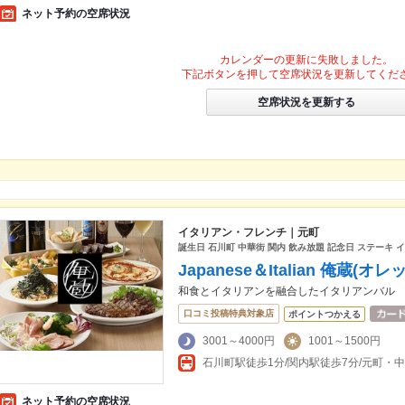
ネット予約の空席状況
カレンダーの更新に失敗しました。
下記ボタンを押して空席状況を更新してくだ
空席状況を更新する
イタリアン・フレンチ｜元町
誕生日 石川町 中華街 関内 飲み放題 記念日 ステーキ 
Japanese＆Italian 俺蔵
和食とイタリアンを融合したイタリアンバル
口コミ投稿特典対象店
ポイントつかえる
3001～4000円
1001～1500円
石川町駅徒歩1分/関内駅徒歩7分/元町・
ネット予約の空席状況