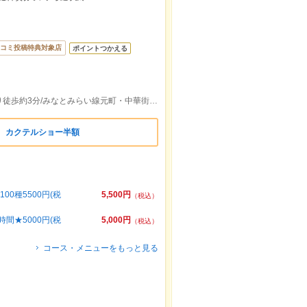
コミ投稿特典対象店
ポイントつかえる
ＪＲ京浜東北・根岸線石川町駅元町口より徒歩約3分/みなとみらい線元町・中華街駅５出口より徒歩約13分
】 カクテルショー半額
0種5500円(税
5,500円
（税込）
間★5000円(税
5,000円
（税込）
コース・メニューをもっと見る