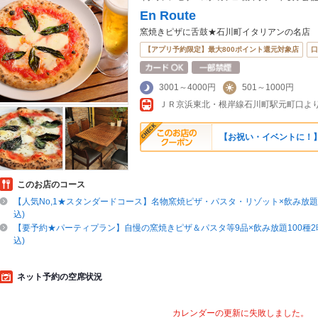
En Route
窯焼きピザに舌鼓★石川町イタリアンの名店
【アプリ予約限定】最大800ポイント還元対象店
口
3001～4000円
501～1000円
【お祝い・イベントに！
このお店のコース
【人気No,1★スタンダードコース】名物窯焼ピザ・パスタ・リゾット×飲み放題10
込)
【要予約★パーティプラン】自慢の窯焼きピザ＆パスタ等9品×飲み放題100種2時
込)
ネット予約の空席状況
カレンダーの更新に失敗しました。