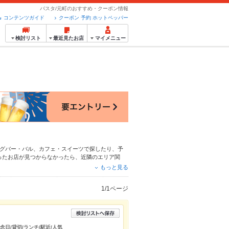
パスタ/元町のおすすめ・クーポン情報
コンテンツガイド
クーポン 予約 ホットペッパー
検討リスト
最近見たお店
マイメニュー
グバー・バル
、
カフェ・スイーツ
で探したり、予
ったお店が見つからなかったら、近隣のエリア
関
クーポンはもちろん、こだわりメニュー
リゾット
、
もっと見る
4時間使える簡単便利なネット予約が使えるお店も
にホットペッパーグルメをご利用ください。
1/1ページ
念日/貸切/ランチ/駅近/人気