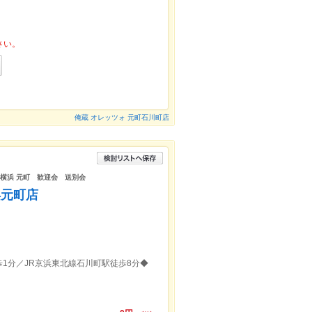
さい。
俺蔵 オレッツォ 元町石川町店
題 横浜 元町 歓迎会 送別会
浜元町店
1分／JR京浜東北線石川町駅徒歩8分◆