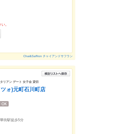
さい。
Chai&Saffron チャイアンドサフラン
イタリアン デート 女子会 貸切
(オレッツォ)元町石川町店
中華街駅徒歩5分