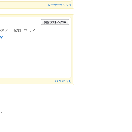
レーザーラッシュ
ラス デート記念日 パーティー
Y
KANDY 元町
？