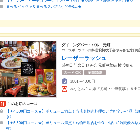
【アニバーサリーデコレーションケーキ付】★☆誕生日・記念日予約用★☆
選べるピッツァ＆選べるスパ2品など全8品★
ダイニングバー・バル｜元町
バー/スポーツバー/肉料理/貸切/女子会/飲み会/記念日/
レーザーラッシュ
誕生日 記念日 飲み会 元町中華街 横浜観光
3001～4000円
みなとみらい線『元町・中華街駅』５出
このお店のコース
【★4,500円コース★】ボリューム満点！当店名物肉料理など含む全3～4品《
き》
【★5,500円コース★】ボリューム満点！名物料理含む全3～4品《2時間飲み放
有》