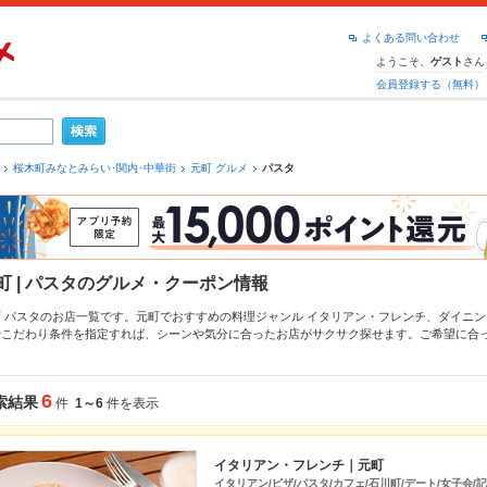
よくある問い合わせ
ようこそ、
さん
ゲスト
会員登録する（無料）
桜木町みなとみらい･関内･中華街
元町 グルメ
パスタ
町 | パスタのグルメ・クーポン情報
町 パスタのお店一覧です。元町でおすすめの料理ジャンル
イタリアン・フレンチ
、
ダイニン
やこだわり条件を指定すれば、シーンや気分に合ったお店がサクサク探せます。ご希望に合
、
みなとみらい
、
桜木町
もチェックしてみてください。ホットペッパーグルメなら、お得な
らし寿司
、
海鮮丼
や季節のおすすめ料理など、お店の最新情報をご紹介しているので安心！2
大中です。友達どうしの飲み会にも、会社の宴会にも、デートやパーティーにもお得に便利
6
索結果
件
1～6
件を表示
イタリアン・フレンチ｜元町
イタリアン/ピザ/パスタ/カフェ/石川町/デート/女子会/記