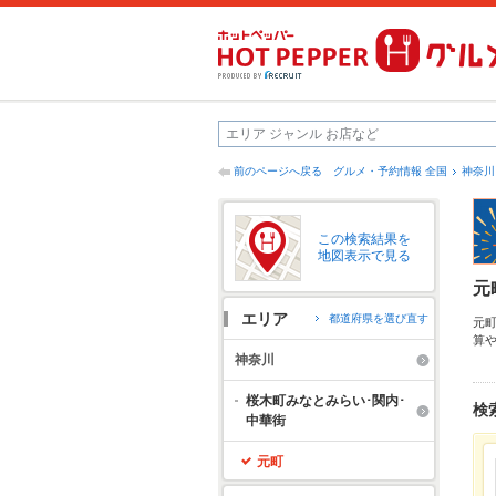
前のページへ戻る
グルメ・予約情報 全国
神奈川
この検索結果を
地図表示で見る
元
エリア
都道府県を選び直す
元
算
内
神奈川
ち
拡
桜木町みなとみらい･関内･
検
中華街
元町