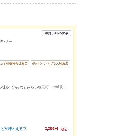
/ディナー
コミ投稿特典対象店
ポイントプラス対象店
JR京浜東北線石川町駅元町口（南口）から徒歩5分/みなとみらい線元町・中華街駅元町口から徒歩5分/石川町駅から361m
などが味わえるプ
3,300円
（税込）