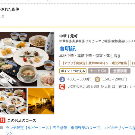
外された条件
スタ
中華｜元町
中華料理/薬膳料理/フカヒレ/エビ料理/個室/宴会/ランチ
食明記
本格中華・薬膳中華・個室・落ち着き
【アプリ予約限定】最大800ポイント還元対象店
口
ポイントつかえる
4001～5000円
1501～2000円
このお店のコース
ランチ限定【ルビーコース】五目炒飯、季節野菜のスープ、エビのチリソース
ラン