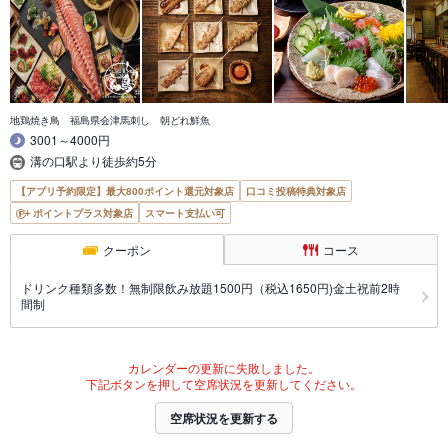
地鶏焼き鳥 福島県会津馬刺し 朝どれ鮮魚
3001～4000円
溝の口駅より徒歩約5分
【アプリ予約限定】最大800ポイント還元対象店
口コミ投稿特典対象店
ポイントプラス対象店
スマート支払い可
クーポン
コース
ドリンク種類多数！無制限飲み放題1500円（税込1650円)金土祝前2時
間制
カレンダーの更新に失敗しました。
下記ボタンを押して空席状況を更新してください。
空席状況を更新する