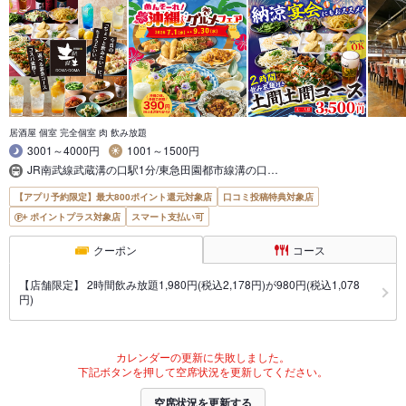
居酒屋 個室 完全個室 肉 飲み放題
3001～4000円
1001～1500円
JR南武線武蔵溝の口駅1分/東急田園都市線溝の口…
【アプリ予約限定】最大800ポイント還元対象店
口コミ投稿特典対象店
ポイントプラス対象店
スマート支払い可
クーポン
コース
【店舗限定】 2時間飲み放題1,980円(税込2,178円)が980円(税込1,078
円)
カレンダーの更新に失敗しました。
下記ボタンを押して空席状況を更新してください。
空席状況を更新する