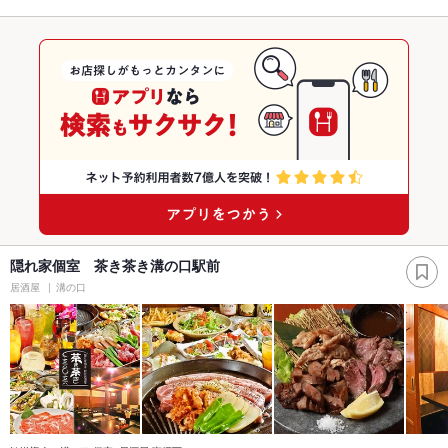
隠れ家個室 茶き茶き溝の口駅前
居酒屋
溝の口