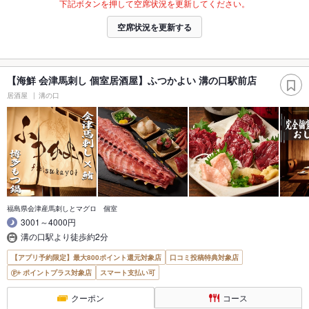
下記ボタンを押して空席状況を更新してください。
空席状況を更新する
【海鮮 会津馬刺し 個室居酒屋】ふつかよい 溝の口駅前店
居酒屋
溝の口
福島県会津産馬刺しとマグロ 個室
3001～4000円
溝の口駅より徒歩約2分
【アプリ予約限定】最大800ポイント還元対象店
口コミ投稿特典対象店
ポイントプラス対象店
スマート支払い可
クーポン
コース