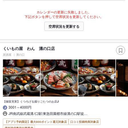
カレンダーの更新に失敗しました。
下記ボタンを押して空席状況を更新してください。
空席状況を更新する
くいもの屋 わん 溝の口店
居酒屋
溝の口
【個室充実】くつろげる掘りごたつのお店♪
3001～4000円
JR南武線武蔵溝ﾉ口駅/東急田園都市線溝の口駅徒…
【アプリ予約限定】最大800ポイント還元対象店
口コミ投稿特典対象店