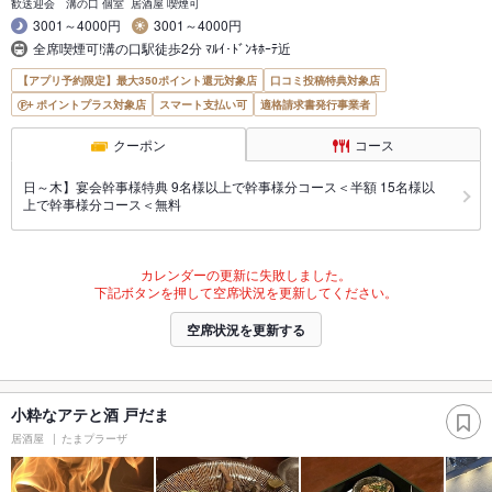
歓送迎会 溝の口 個室 居酒屋 喫煙可
3001～4000円
3001～4000円
全席喫煙可!溝の口駅徒歩2分 ﾏﾙｲ･ﾄﾞﾝｷﾎｰﾃ近
【アプリ予約限定】最大350ポイント還元対象店
口コミ投稿特典対象店
ポイントプラス対象店
スマート支払い可
適格請求書発行事業者
クーポン
コース
日～木】宴会幹事様特典 9名様以上で幹事様分コース＜半額 15名様以
上で幹事様分コース＜無料
カレンダーの更新に失敗しました。
下記ボタンを押して空席状況を更新してください。
空席状況を更新する
小粋なアテと酒 戸だま
居酒屋
たまプラーザ