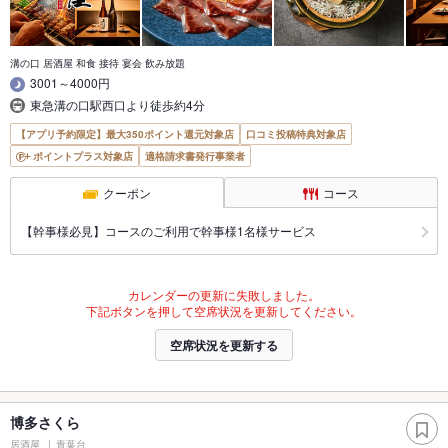
溝の口 居酒屋 和食 接待 宴会 飲み放題
3001～4000円
東急溝の口駅西口より徒歩約4分
【アプリ予約限定】最大350ポイント還元対象店
口コミ投稿特典対象店
ポイントプラス対象店
適格請求書発行事業者
クーポン
コース
【幹事様必見】コースのご利用で幹事様1名様サービス
カレンダーの更新に失敗しました。
下記ボタンを押して空席状況を更新してください。
空席状況を更新する
博多さくら
居酒屋
青葉台