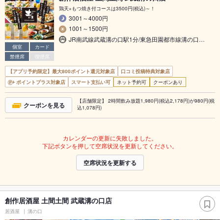
鶏天+もつ焼き付コースは3500円(税込)～！
3001～4000円
1001～1500円
JR南武線武蔵溝の口駅1分/東急田園都市線溝の口…
個室
カード
禁煙席
喫煙席
【アプリ予約限定】最大800ポイント還元対象店
口コミ投稿特典対象店
ポイントプラス対象店
スマート支払い可
ネット予約可
クーポンあり
【店舗限定】 2時間飲み放題1,980円(税込2,178円)が980円(税
クーポンを見る
込1,078円)
カレンダーの更新に失敗しました。
下記ボタンを押して空席状況を更新してください。
空席状況を更新する
創作居酒屋 土間土間 武蔵溝の口店
居酒屋
溝の口