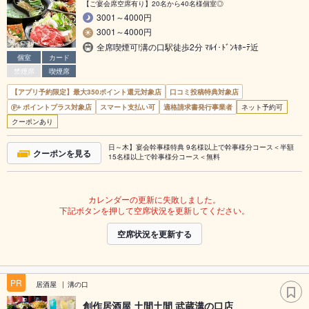
【ご宴会席空席有り】20名から40名様個室◎
3001～4000円
3001～4000円
全席喫煙可!溝の口駅徒歩2分 ﾏﾙｲ･ﾄﾞﾝｷﾎｰﾃ近
個室
カード
禁煙席
喫煙席
【アプリ予約限定】最大350ポイント還元対象店
口コミ投稿特典対象店
ポイントプラス対象店
スマート支払い可
適格請求書発行事業者
ネット予約可
クーポンあり
日～木】宴会幹事様特典 9名様以上で幹事様分コース＜半額
クーポンを見る
15名様以上で幹事様分コース＜無料
カレンダーの更新に失敗しました。
下記ボタンを押して空席状況を更新してください。
空席状況を更新する
PR
居酒屋
溝の口
創作居酒屋 土間土間 武蔵溝の口店