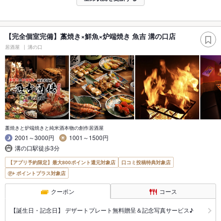
【完全個室完備】藁焼き×鮮魚×炉端焼き 魚吉 溝の口店
居酒屋
溝の口
藁焼きと炉端焼きと純米酒本物の創作居酒屋
2001～3000円
1001～1500円
溝の口駅徒歩3分
【アプリ予約限定】最大800ポイント還元対象店
口コミ投稿特典対象店
ポイントプラス対象店
クーポン
コース
【誕生日・記念日】 デザートプレート無料贈呈＆記念写真サービス♪