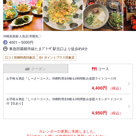
沖縄居酒屋/人気店/雰囲気〇
4001～5000円
東急田園都市線たまﾌﾟﾗｰｻﾞ駅北口より徒歩約4分
口コミ投稿特典対象店
ポイントプラス対象店
クーポン
コース
お手軽＆満足『しーさーコース』沖縄料理全8種＆2時間飲み放題ライトコース付
4,400円
（税込）
お手軽＆満足『しーさーコース』沖縄料理全8種＆2時間飲み放題スタンダードコース
付【生あり】
4,950円
（税込）
カレンダーの更新に失敗しました。
下記ボタンを押して空席状況を更新してください。