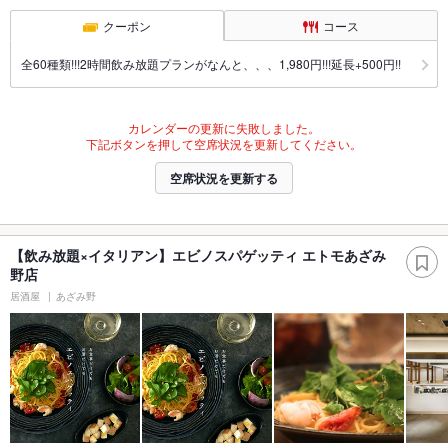
クーポン
コース
全60種類!!!2時間飲み放題プランがなんと、、、1,980円!!!延長+500円!!
カレンダーの更新に失敗しました。
下記ボタンを押して空席状況を更新してください。
空席状況を更新する
【飲み放題×イタリアン】エビノスパゲッティ エトモあざみ
野店
居酒屋
あざみ野