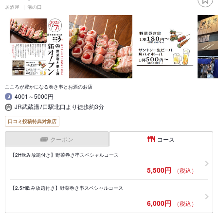
居酒屋
溝の口
こころが豊かになる巻き串とお酒のお店
4001～5000円
JR武蔵溝ﾉ口駅北口より徒歩約3分
口コミ投稿特典対象店
クーポン
コース
【2H飲み放題付き】野菜巻き串スペシャルコース
5,500円
（税込）
【2.5H飲み放題付き】野菜巻き串スペシャルコース
6,000円
（税込）