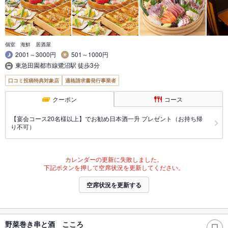
個室 海鮮 居酒屋
2001～3000円
501～1000円
東急田園都市線鷺沼駅 徒歩3分
口コミ投稿特典対象店
適格請求書発行事業者
クーポン
コース
【宴会コース20名様以上】でお勧め日本酒一升 プレゼント（お持ち帰
り不可）
カレンダーの更新に失敗しました。
下記ボタンを押して空席状況を更新してください。
空席状況を更新する
野菜巻き串と酒 こころ