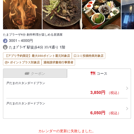
たまプラーザ4分 創作料理が楽しめる居酒屋
3001～4000円
たまﾌﾟﾗｰｻﾞ駅徒歩4分 ﾕﾘﾉｷ通り 1階
【アプリ予約限定】最大350ポイント還元対象店
口コミ投稿特典対象店
ポイントプラス対象店
適格請求書発行事業者
クーポン
コース
戸だまのスタンダードプラン
3,850円
（税込）
戸だまのスタンダードプラン
6,050円
（税込）
カレンダーの更新に失敗しました。