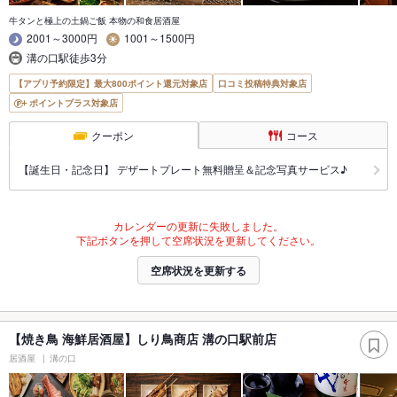
牛タンと極上の土鍋ご飯 本物の和食居酒屋
2001～3000円
1001～1500円
溝の口駅徒歩3分
【アプリ予約限定】最大800ポイント還元対象店
口コミ投稿特典対象店
ポイントプラス対象店
クーポン
コース
【誕生日・記念日】 デザートプレート無料贈呈＆記念写真サービス♪
カレンダーの更新に失敗しました。
下記ボタンを押して空席状況を更新してください。
空席状況を更新する
【焼き鳥 海鮮居酒屋】しり鳥商店 溝の口駅前店
居酒屋
溝の口