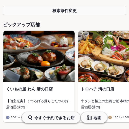
検索条件変更
ピックアップ店舗
くいもの屋 わん 溝の口店
トロハチ 溝の口店
【個室充実】くつろげる掘りごたつのお…
牛タンと極上の土鍋ご飯 本物
居酒屋/溝の口
居酒屋/溝の口
今すぐ予約できるお店
地図
3001～4000円
2001～3000円
1001～150