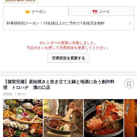
適格請求書発行事業者
クーポン
コース
幹事様特別クーポン！10名様以上のご予約で1名様完全無料
カレンダーの更新に失敗しました。
下記ボタンを押して空席状況を更新してください。
空席状況を更新する
【個室完備】原始焼きと炊き立て土鍋と地酒に合う創作料
理 トロハチ 溝の口店
居酒屋
溝の口