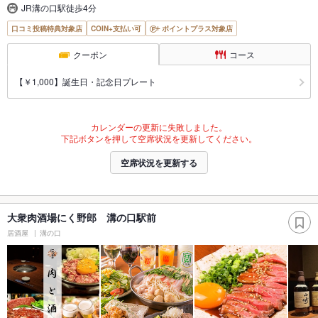
JR溝の口駅徒歩4分
口コミ投稿特典対象店
COIN+支払い可
ポイントプラス対象店
クーポン
コース
【￥1,000】誕生日・記念日プレート
カレンダーの更新に失敗しました。
下記ボタンを押して空席状況を更新してください。
空席状況を更新する
大衆肉酒場にく野郎 溝の口駅前
居酒屋
溝の口