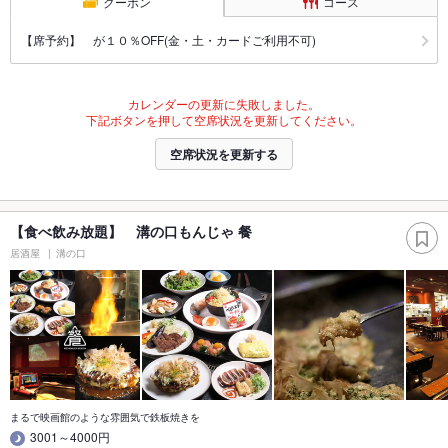
クーポン
コース
【席予約】 が１０％OFF(金・土・カードご利用不可)
カレンダーの更新に失敗しました。
下記ボタンを押して空席状況を更新してください。
空席状況を更新する
【食べ飲み放題】 溝の口もんじゃ 餐
居酒屋
溝の口
まるで映画館のような雰囲気で鉄板焼きを
3001～4000円