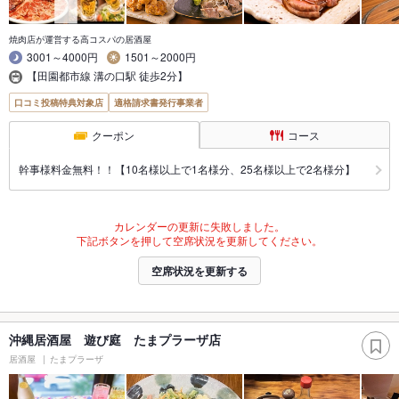
焼肉店が運営する高コスパの居酒屋
3001～4000円
1501～2000円
【田園都市線 溝の口駅 徒歩2分】
口コミ投稿特典対象店
適格請求書発行事業者
クーポン
コース
幹事様料金無料！！【10名様以上で1名様分、25名様以上で2名様分】
カレンダーの更新に失敗しました。
下記ボタンを押して空席状況を更新してください。
空席状況を更新する
沖縄居酒屋 遊び庭 たまプラーザ店
居酒屋
たまプラーザ