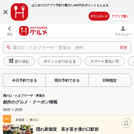
はじめてのアプリ予約で最大
1,000円分ポイントもらえる
ダウンロード
アプリで開く
戻る
マイメニュー
溝の口・たまプラーザ・青葉台 創作
変更
絞り込む
ポイントがつかえる
スマート支払い可
今日予約できる
明日予約できる
日時指定
溝の口・たまプラーザ・青葉台
創作のグルメ・クーポン情報
36件 1-20件
PR
居酒屋
溝の口
隠れ家個室 茶き茶き溝の口駅前