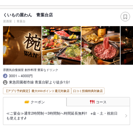
くいもの屋わん 青葉台店
居酒屋
青葉台
雰囲気自慢個室 創作料理 豊富なドリンク
3001～4000円
東急田園都市線 青葉台駅より徒歩1分!
【アプリ予約限定】最大350ポイント還元対象店
口コミ投稿特典対象店
クーポン
コース
≪ご宴会≫通常2時間制⇒3時間制へ時間延長無料!! ※金・土・祝前日
も使えます♪