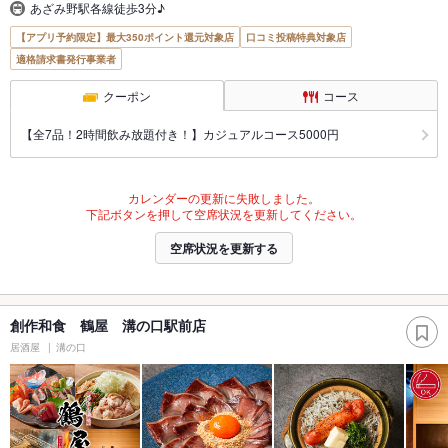
あざみ野駅各線徒歩3分♪
【アプリ予約限定】最大350ポイント還元対象店
口コミ投稿特典対象店
適格請求書発行事業者
クーポン
コース
【全7品！2時間飲み放題付き！】カジュアルコース5000円
カレンダーの更新に失敗しました。
下記ボタンを押して空席状況を更新してください。
空席状況を更新する
創作和食 鶴屋 溝の口駅前店
居酒屋
溝の口