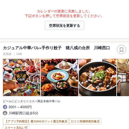
カレンダーの更新に失敗しました。
下記ボタンを押して空席状況を更新してください。
空席状況を更新する
カジュアル中華バル×手作り餃子 猪八戒の台所 川崎西口
居酒屋
川崎
ビールにピッタリ☆コスパ満足本格中華バル
3001～4000円
川崎駅西口徒歩5分
【アプリ予約限定】最大800ポイント還元対象店
口コミ投稿特典対象店
スマート支払い可