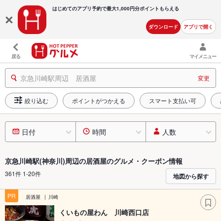
はじめてのアプリ予約で最大
1,000円分ポイントもらえる
ダウンロード
アプリで開く
戻る
マイメニュー
京急川崎駅周辺 居酒屋
変更
絞り込む
ポイントがつかえる
スマート支払い可
日付
時間
人数
京急川崎駅(神奈川)周辺の居酒屋のグルメ・クーポン情報
361件 1-20件
地図から探す
PR
居酒屋
川崎
くいもの屋わん 川崎西口店