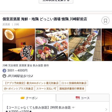
個室居酒屋 海鮮・地鶏 どっこい酒場 惚鶏 川崎駅前店
居酒屋
川崎
川崎 完全個室 居酒屋 宴会 飲み放題 接待
3001～4000円
JR川崎駅徒歩1分♪
【アプリ予約限定】最大800ポイント還元対象店
口コミ投稿特典対象店
ポイントプラス対象店
スマート支払い可
適格請求書発行事業者
クーポン
コース
【コースじゃなくても飲み放題】2時間 飲み放題 ⇒
★￥2000→\1500★