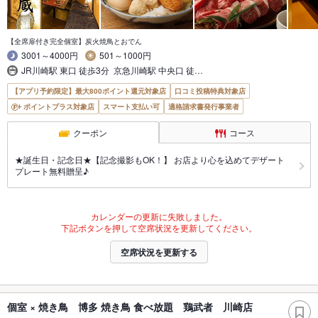
【全席扉付き完全個室】炭火焼鳥とおでん
3001～4000円
501～1000円
JR川崎駅 東口 徒歩3分 京急川崎駅 中央口 徒…
【アプリ予約限定】最大800ポイント還元対象店
口コミ投稿特典対象店
ポイントプラス対象店
スマート支払い可
適格請求書発行事業者
クーポン
コース
★誕生日・記念日★【記念撮影もOK！】 お店より心を込めてデザート
プレート無料贈呈♪
カレンダーの更新に失敗しました。
下記ボタンを押して空席状況を更新してください。
空席状況を更新する
個室 × 焼き鳥 博多 焼き鳥 食べ放題 鶏武者 川崎店