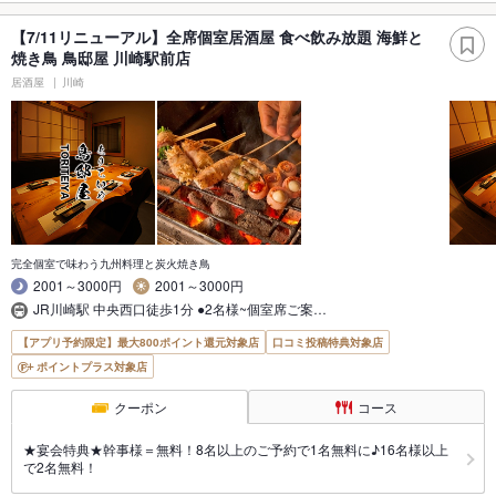
【7/11リニューアル】全席個室居酒屋 食べ飲み放題 海鮮と
焼き鳥 鳥邸屋 川崎駅前店
居酒屋
川崎
完全個室で味わう九州料理と炭火焼き鳥
2001～3000円
2001～3000円
JR川崎駅 中央西口徒歩1分 ●2名様~個室席ご案…
【アプリ予約限定】最大800ポイント還元対象店
口コミ投稿特典対象店
ポイントプラス対象店
クーポン
コース
★宴会特典★幹事様＝無料！8名以上のご予約で1名無料に♪16名様以上
で2名無料！