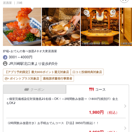
居酒屋
川崎
炉端×おでんの食べ放題♪ネオ大衆居酒屋
3001～4000円
JR川崎駅北口東より徒歩約5分
【アプリ予約限定】最大800ポイント還元対象店
口コミ投稿特典対象店
ポイントプラス対象店
適格請求書発行事業者
クーポン
コース
＜個室完備感染症対策徹底♪2名様～OK！＞2時間飲み放題⇒《1800円(税別)!!》金土
もOK♪
1,980円
（税込）
《2時間飲み放題付き》お手軽おでんコース 【7品】3850円(税込)！！