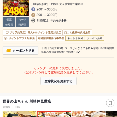
川崎駅徒歩3分！2名様~完全個室席ご案内◎
2001～3000円
2001～3000円
個室
カード
川崎駅より徒歩約3分!
禁煙席
喫煙席
【アプリ予約限定】最大800ポイント還元対象店
口コミ投稿特典対象店
ポイントプラス対象店
適格請求書発行事業者
ネット予約可
クーポンあり
【当日予約大歓迎】コースじゃなくても飲み放題OK◎2時間単
クーポンを見る
品飲み放題が1980円⇒980円に♪
カレンダーの更新に失敗しました。
下記ボタンを押して空席状況を更新してください。
空席状況を更新する
世界の山ちゃん 川崎仲見世店
居酒屋
川崎