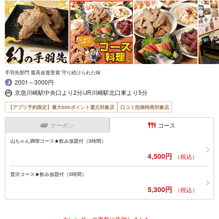
手羽先部門 最高金賞受賞 守り続けられた味
2001～3000円
京急川崎駅中央口より2分/JR川崎駅北口東より5分
【アプリ予約限定】最大800ポイント還元対象店
口コミ投稿特典対象店
クーポン
コース
山ちゃん満喫コース★飲み放題付（3時間）
4,500円
（税込）
贅沢コース★飲み放題付（3時間）
5,300円
（税込）
カレンダーの更新に失敗しました。