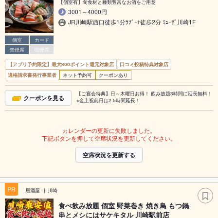
【個室有】旬食材と種類豊富なお酒をご用意
3001～4000円
JR川崎駅西口徒歩1分ﾗｿﾞｰﾅ徒歩2分 ﾐｭｰｻﾞ川崎1F
個室
カード
禁煙席
喫煙席
【アプリ予約限定】最大800ポイント還元対象店
口コミ投稿特典対象店
適格請求書発行事業者
ネット予約可
クーポンあり
【ご宴会特典】日～木曜日お得！ 飲み放題3時間に延長無料！
クーポンを見る
※金土祝前日は2.5時間延長！
カレンダーの更新に失敗しました。
下記ボタンを押して空席状況を更新してください。
空席状況を更新する
PR
居酒屋
川崎
食べ飲み放題 個室 野菜巻き 焼き鳥 もつ鍋
串とメシにはサケキタル 川崎駅前店