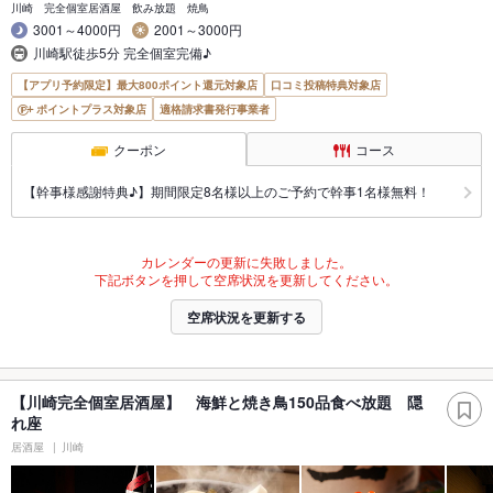
川崎 完全個室居酒屋 飲み放題 焼鳥
3001～4000円
2001～3000円
川崎駅徒歩5分 完全個室完備♪
【アプリ予約限定】最大800ポイント還元対象店
口コミ投稿特典対象店
ポイントプラス対象店
適格請求書発行事業者
クーポン
コース
【幹事様感謝特典♪】期間限定8名様以上のご予約で幹事1名様無料！
カレンダーの更新に失敗しました。
下記ボタンを押して空席状況を更新してください。
空席状況を更新する
【川崎完全個室居酒屋】 海鮮と焼き鳥150品食べ放題 隠
れ座
居酒屋
川崎