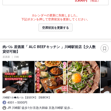
3,850円
（税込）
カレンダーの更新に失敗しました。
下記ボタンを押して空席状況を更新してください。
空席状況を更新する
肉バル 居酒屋「 ALC BEEFキッチン 」川崎駅前店【少人数
貸切可能】
居酒屋
川崎
川崎駅1分◆肉バル【貸切OK】【喫煙OK】
4001～5000円
JR 川崎駅 徒歩1分/京急大師線 京急川崎駅 徒歩…