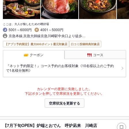
ここは、大人が愉しむための嗜好場
5001～6000円
4001～5000円
京急本線,京急大師線京急川崎駅中央口より徒歩…
【アプリ予約限定】最大800ポイント還元対象店
口コミ投稿特典対象店
クーポン
コース
『ネット予約限定！』コース予約のお客様対象《10名様以上のご予約
で1名様分無料》
カレンダーの更新に失敗しました。
下記ボタンを押して空席状況を更新してください。
空席状況を更新する
【7月下旬OPEN】炉端とおでん 呼炉凪来 川崎店