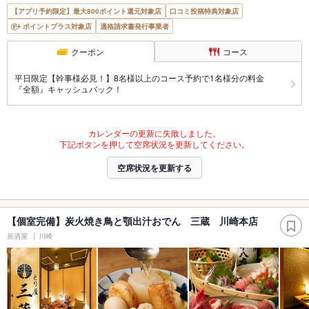
【アプリ予約限定】最大800ポイント還元対象店
口コミ投稿特典対象店
ポイントプラス対象店
適格請求書発行事業者
クーポン
コース
平日限定【幹事様必見！】8名様以上のコース予約で1名様分の料金
『全額』キャッシュバック！
カレンダーの更新に失敗しました。
下記ボタンを押して空席状況を更新してください。
空席状況を更新する
【個室完備】炭火焼き鳥と顎出汁おでん 三蔵 川崎本店
居酒屋
川崎