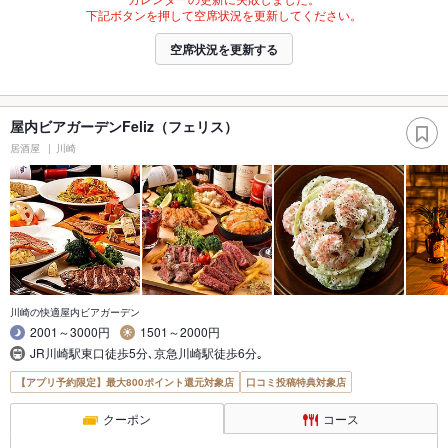
下記ボタンを押して空席状況を更新してください。
空席状況を更新する
屋内ビアガーデンFeliz（フェリス）
居酒屋
川崎
川崎の快適屋内ビアガーデン
2001～3000円
1501～2000円
JR川崎駅東口徒歩5分､京急川崎駅徒歩6分｡
【アプリ予約限定】最大800ポイント還元対象店
口コミ投稿特典対象店
クーポン
コース