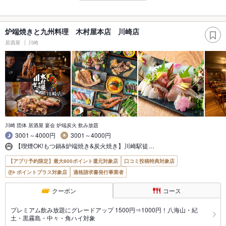
炉端焼きと九州料理 木村屋本店 川崎店
居酒屋
川崎
川崎 団体 居酒屋 宴会 炉端炭火 飲み放題
3001～4000円
3001～4000円
【喫煙OK!もつ鍋&炉端焼き&炭火焼き】川崎駅徒…
【アプリ予約限定】最大800ポイント還元対象店
口コミ投稿特典対象店
ポイントプラス対象店
適格請求書発行事業者
クーポン
コース
プレミアム飲み放題にグレードアップ 1500円⇒1000円！八海山・紀
土・黒霧島・中々・角ハイ対象