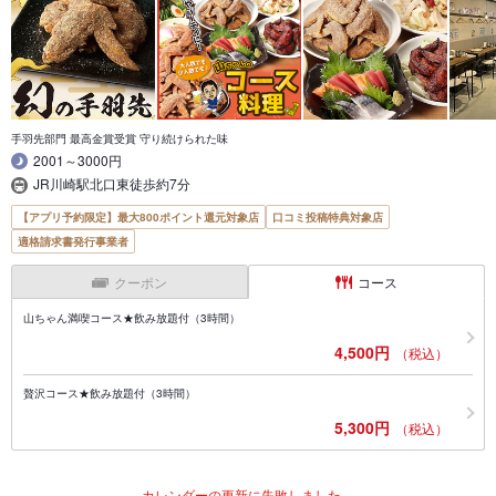
手羽先部門 最高金賞受賞 守り続けられた味
2001～3000円
JR川崎駅北口東徒歩約7分
【アプリ予約限定】最大800ポイント還元対象店
口コミ投稿特典対象店
適格請求書発行事業者
クーポン
コース
山ちゃん満喫コース★飲み放題付（3時間）
4,500円
（税込）
贅沢コース★飲み放題付（3時間）
5,300円
（税込）
カレンダーの更新に失敗しました。