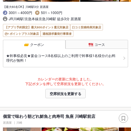
【最大60名OK】川崎駅3分 居酒屋
3001～4000円
501～1000円
JR川崎駅/京急本線京急川崎駅 徒歩3分 居酒屋
【アプリ予約限定】最大800ポイント還元対象店
口コミ投稿特典対象店
ポイントプラス対象店
適格請求書発行事業者
クーポン
コース
★幹事様必見★宴会コース8名様以上のご利用で幹事様1名様分のお料
理代が無料！
カレンダーの更新に失敗しました。
下記ボタンを押して空席状況を更新してください。
空席状況を更新する
個室で味わう朝どれ鮮魚と肉寿司 魚座 川崎駅前店
居酒屋
川崎