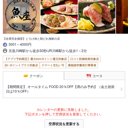
【全席完全個室】とろけ肉と朝どれ海鮮の店
3001～4000円
京急川崎駅から徒歩30秒/JR川崎駅から徒歩1～2分
【アプリ予約限定】最大800ポイント還元対象店
口コミ投稿特典対象店
ポイントプラス対象店
スマート支払い可
適格請求書発行事業者
クーポン
コース
【期間限定】 オールタイム FOOD 20％OFF【席のみ予約】（金土祝前
日は10％OFF）
カレンダーの更新に失敗しました。
下記ボタンを押して空席状況を更新してください。
空席状況を更新する