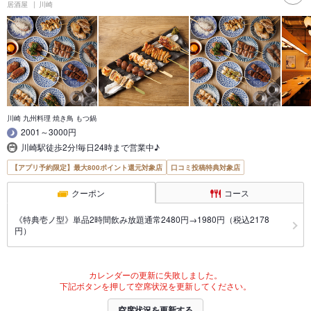
居酒屋
川崎
川崎 九州料理 焼き鳥 もつ鍋
2001～3000円
川崎駅徒歩2分!毎日24時まで営業中♪
【アプリ予約限定】最大800ポイント還元対象店
口コミ投稿特典対象店
クーポン
コース
《特典壱ノ型》単品2時間飲み放題通常2480円→1980円（税込2178
円）
カレンダーの更新に失敗しました。
下記ボタンを押して空席状況を更新してください。
空席状況を更新する