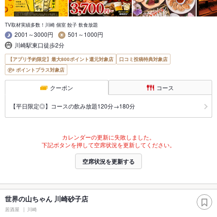
TV取材実績多数！川崎 個室 餃子 飲食放題
2001～3000円
501～1000円
川崎駅東口徒歩2分
【アプリ予約限定】最大800ポイント還元対象店
口コミ投稿特典対象店
ポイントプラス対象店
クーポン
コース
【平日限定◎】コースの飲み放題120分→180分
カレンダーの更新に失敗しました。
下記ボタンを押して空席状況を更新してください。
空席状況を更新する
世界の山ちゃん 川崎砂子店
居酒屋
川崎