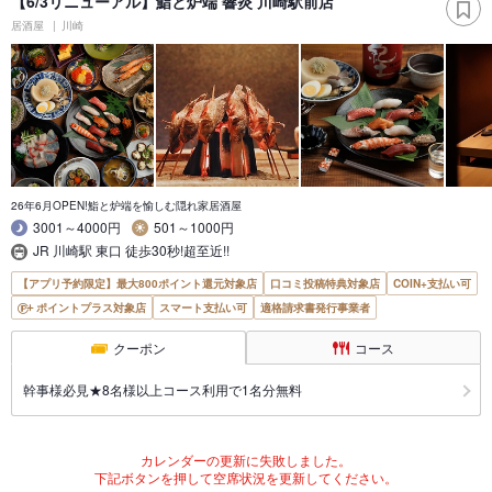
【6/3リニューアル】鮨と炉端 響炎 川崎駅前店
居酒屋
川崎
26年6月OPEN!鮨と炉端を愉しむ隠れ家居酒屋
3001～4000円
501～1000円
JR 川崎駅 東口 徒歩30秒!超至近!!
【アプリ予約限定】最大800ポイント還元対象店
口コミ投稿特典対象店
COIN+支払い可
ポイントプラス対象店
スマート支払い可
適格請求書発行事業者
クーポン
コース
幹事様必見★8名様以上コース利用で1名分無料
カレンダーの更新に失敗しました。
下記ボタンを押して空席状況を更新してください。