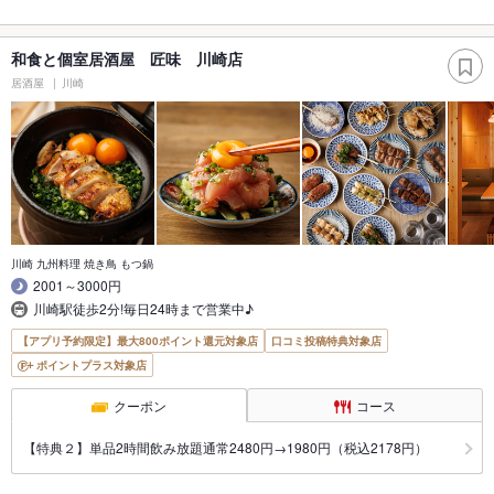
和食と個室居酒屋 匠味 川崎店
居酒屋
川崎
川崎 九州料理 焼き鳥 もつ鍋
2001～3000円
川崎駅徒歩2分!毎日24時まで営業中♪
【アプリ予約限定】最大800ポイント還元対象店
口コミ投稿特典対象店
ポイントプラス対象店
クーポン
コース
【特典２】単品2時間飲み放題通常2480円→1980円（税込2178円）