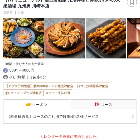
衆酒場 九州男 川崎本店
居酒屋
川崎
川崎駅に佇む大人の九州酒場
3001～4000円
JR川崎駅より徒歩3分
【アプリ予約限定】最大800ポイント還元対象店
口コミ投稿特典対象店
ポイントプラス対象店
スマート支払い可
クーポン
コース
【幹事様必見】コースのご利用で幹事様1名様サービス
カレンダーの更新に失敗しました。