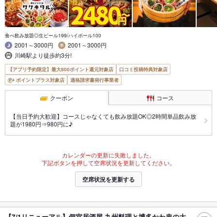
食べ飲み放題◎生ビール199/ハイボール100
2001～3000円
2001～3000円
川崎駅より徒歩約3分!
【アプリ予約限定】最大800ポイント還元対象店
口コミ投稿特典対象店
ポイントプラス対象店
適格請求書発行事業者
クーポン
コース
【当日予約大歓迎】コースじゃなくても飲み放題OK◎2時間単品飲み放
題が1980円⇒980円に♪
カレンダーの更新に失敗しました。
下記ボタンを押して空席状況を更新してください。
空席状況を更新する
【7/1リニューアル】個室居酒屋 九州料理と博多かわ串の大