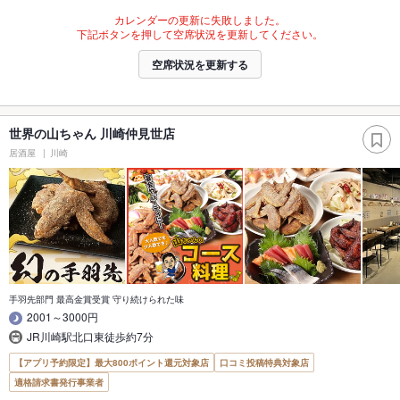
カレンダーの更新に失敗しました。
下記ボタンを押して空席状況を更新してください。
空席状況を更新する
世界の山ちゃん 川崎仲見世店
居酒屋
川崎
手羽先部門 最高金賞受賞 守り続けられた味
2001～3000円
JR川崎駅北口東徒歩約7分
【アプリ予約限定】最大800ポイント還元対象店
口コミ投稿特典対象店
適格請求書発行事業者