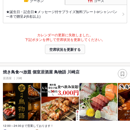
クーポン
コース
★誕生日・記念日★メッセージ付サプライズ無料プレートorシャンパン
一本で贈呈♪(6名以上)
カレンダーの更新に失敗しました。
下記ボタンを押して空席状況を更新してください。
空席状況を更新する
焼き鳥食べ放題 個室居酒屋 鳥物語 川崎店
居酒屋
川崎
12:00～24:00まで営業しております！