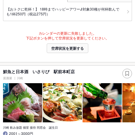
【おトクに乾杯！】 18時までハッピーアワー♪対象30種が何杯飲んで
も1杯250円（税込275円）
カレンダーの更新に失敗しました。
下記ボタンを押して空席状況を更新してください。
空席状況を更新する
鮮魚と日本酒 いさりび 駅前本町店
居酒屋
川崎
川崎 飲み放題 個室 接待 同窓会 誕生日
2001～3000円