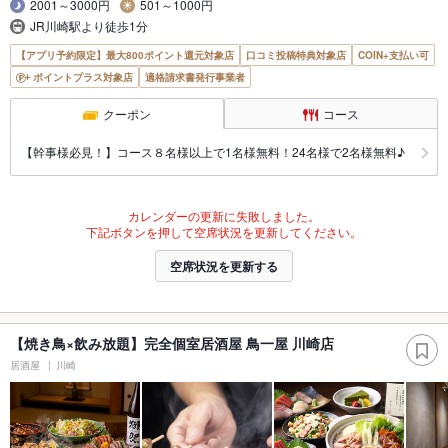
2001～3000円
501～1000円
JR川崎駅より徒歩1分
【アプリ予約限定】最大800ポイント還元対象店
口コミ投稿特典対象店
COIN+支払い可
ポイントプラス対象店
適格請求書発行事業者
クーポン
コース
【幹事様必見！】コース８名様以上で1名様無料！24名様で2名様無料♪
カレンダーの更新に失敗しました。
下記ボタンを押して空席状況を更新してください。
空席状況を更新する
【焼き鳥×飲み放題】完全個室居酒屋 鳥一屋 川崎店
居酒屋
川崎