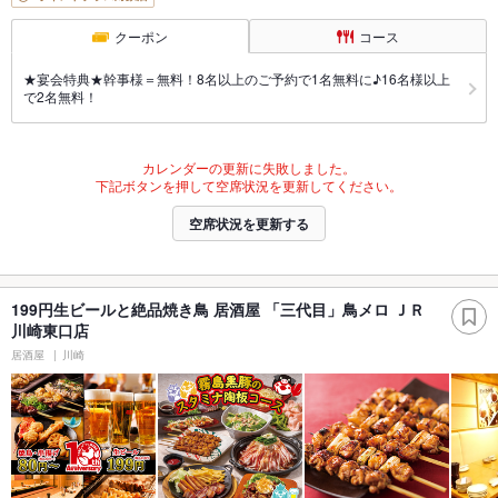
クーポン
コース
★宴会特典★幹事様＝無料！8名以上のご予約で1名無料に♪16名様以上
で2名無料！
カレンダーの更新に失敗しました。
下記ボタンを押して空席状況を更新してください。
空席状況を更新する
199円生ビールと絶品焼き鳥 居酒屋 「三代目」鳥メロ ＪＲ
川崎東口店
居酒屋
川崎