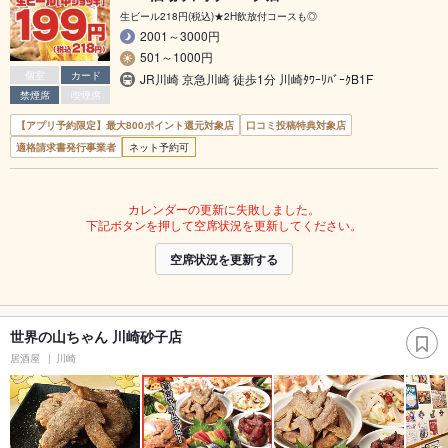
生ビール218円(税込)★2H飲放付コースも◎
2001～3000円
501～1000円
個室
カード
JR川崎 京急川崎 徒歩1分 川崎ﾀﾜｰﾘﾊﾞｰｸB1F
禁煙席
喫煙席
【アプリ予約限定】最大800ポイント還元対象店
口コミ投稿特典対象店
適格請求書発行事業者
ネット予約可
カレンダーの更新に失敗しました。
下記ボタンを押して空席状況を更新してください。
空席状況を更新する
世界の山ちゃん 川崎砂子店
居酒屋
川崎