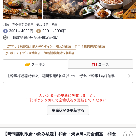
川崎 完全個室居酒屋 飲み放題 焼鳥
3001～4000円
2001～3000円
川崎駅徒歩5分 完全個室完備♪
【アプリ予約限定】最大800ポイント還元対象店
口コミ投稿特典対象店
ポイントプラス対象店
適格請求書発行事業者
クーポン
コース
【幹事様感謝特典♪】期間限定8名様以上のご予約で幹事1名様無料！
カレンダーの更新に失敗しました。
下記ボタンを押して空席状況を更新してください。
空席状況を更新する
【時間無制限食べ飲み放題】和食・焼き鳥×完全個室 和食