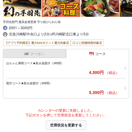
手羽先部門 最高金賞受賞 守り続けられた味
2001～3000円
京急川崎駅中央口より2分/JR川崎駅北口東より5分
【アプリ予約限定】最大800ポイント還元対象店
口コミ投稿特典対象店
クーポン
コース
山ちゃん満喫コース★飲み放題付（3時間）
4,500円
（税込）
贅沢コース★飲み放題付（3時間）
5,300円
（税込）
カレンダーの更新に失敗しました。
下記ボタンを押して空席状況を更新してください。
空席状況を更新する