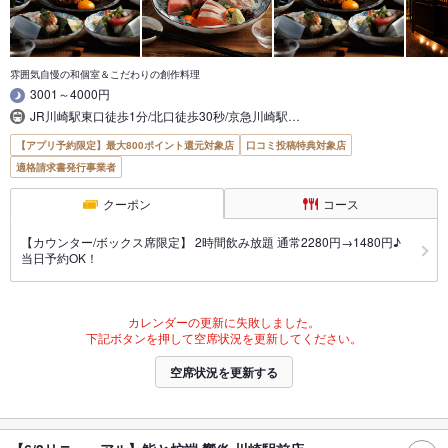
雰囲気自慢の和個室＆こだわりの創作料理
3001～4000円
JR川崎駅東口徒歩1分/北口徒歩30秒/京急川崎駅…
【アプリ予約限定】最大800ポイント還元対象店
口コミ投稿特典対象店
適格請求書発行事業者
クーポン
コース
【カウンター/ボックス席限定】 2時間飲み放題 通常2280円→1480円♪
当日予約OK！
カレンダーの更新に失敗しました。
下記ボタンを押して空席状況を更新してください。
空席状況を更新する