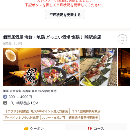
下記ボタンを押して空席状況を更新してください。
空席状況を更新する
個室居酒屋 海鮮・地鶏 どっこい酒場 惚鶏 川崎駅前店
居酒屋
川崎
川崎 完全個室 居酒屋 宴会 飲み放題 接待
3001～4000円
JR川崎駅徒歩1分♪
【アプリ予約限定】最大800ポイント還元対象店
口コミ投稿特典対象店
ポイントプラス対象店
スマート支払い可
適格請求書発行事業者
クーポン
コース