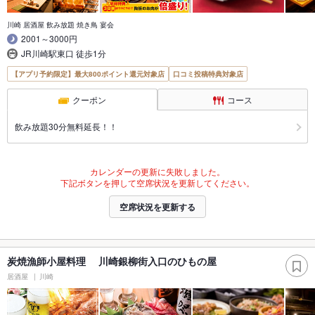
川崎 居酒屋 飲み放題 焼き鳥 宴会
2001～3000円
JR川崎駅東口 徒歩1分
【アプリ予約限定】最大800ポイント還元対象店
口コミ投稿特典対象店
クーポン
コース
飲み放題30分無料延長！！
カレンダーの更新に失敗しました。
下記ボタンを押して空席状況を更新してください。
空席状況を更新する
炭焼漁師小屋料理 川崎銀柳街入口のひもの屋
居酒屋
川崎