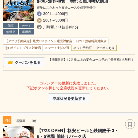
鮮魚×創作和食 晴れる屋川崎駅前店
産地にこだわった宴会コースや個室完備◎
3001～4000円
2001～3000円
個室
カード
川崎駅より徒歩約1分
禁煙席
喫煙席
【アプリ予約限定】最大800ポイント還元対象店
口コミ投稿特典対象店
ポイントプラス対象店
スマート支払い可
ネット予約可
クーポンあり
【期間限定】10名様以上の宴会コース予約で幹事様1名無料！
クーポンを見る
カレンダーの更新に失敗しました。
下記ボタンを押して空席状況を更新してください。
空席状況を更新する
PR
居酒屋
川崎
【7/23 OPEN】格安ビールと鉄鍋餃子 3・
6・5酒場 川崎リバーク店