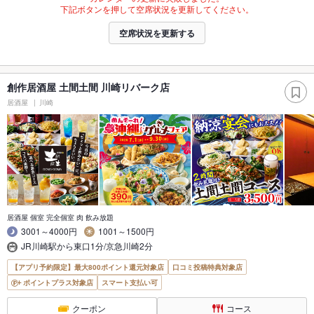
下記ボタンを押して空席状況を更新してください。
空席状況を更新する
創作居酒屋 土間土間 川崎リバーク店
居酒屋
川崎
居酒屋 個室 完全個室 肉 飲み放題
3001～4000円
1001～1500円
JR川崎駅から東口1分/京急川崎2分
【アプリ予約限定】最大800ポイント還元対象店
口コミ投稿特典対象店
ポイントプラス対象店
スマート支払い可
クーポン
コース