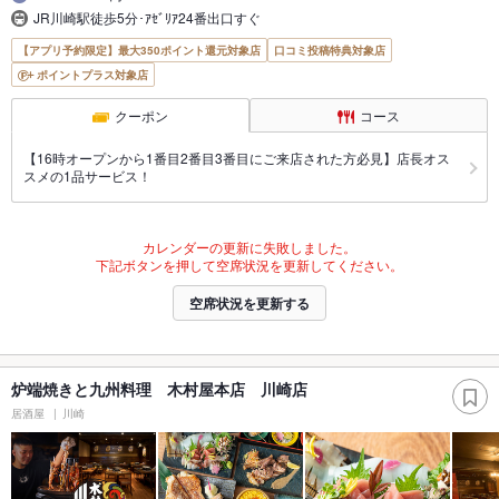
JR川崎駅徒歩5分･ｱｾﾞﾘｱ24番出口すぐ
【アプリ予約限定】最大350ポイント還元対象店
口コミ投稿特典対象店
ポイントプラス対象店
クーポン
コース
【16時オープンから1番目2番目3番目にご来店された方必見】店長オス
スメの1品サービス！
カレンダーの更新に失敗しました。
下記ボタンを押して空席状況を更新してください。
空席状況を更新する
炉端焼きと九州料理 木村屋本店 川崎店
居酒屋
川崎