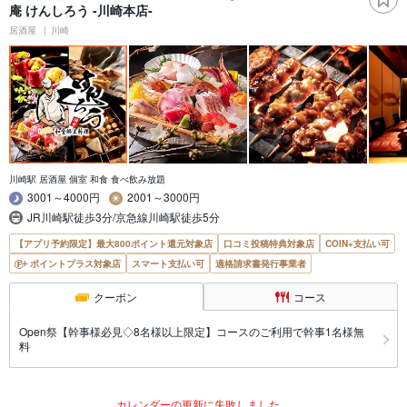
庵 けんしろう -川崎本店-
居酒屋
川崎
川崎駅 居酒屋 個室 和食 食べ飲み放題
3001～4000円
2001～3000円
JR川崎駅徒歩3分/京急線川崎駅徒歩5分
【アプリ予約限定】最大800ポイント還元対象店
口コミ投稿特典対象店
COIN+支払い可
ポイントプラス対象店
スマート支払い可
適格請求書発行事業者
クーポン
コース
Open祭【幹事様必見◇8名様以上限定】コースのご利用で幹事1名様無
料
カレンダーの更新に失敗しました。