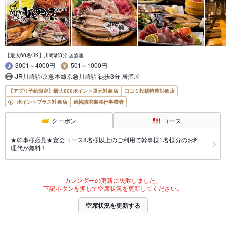
【最大60名OK】川崎駅3分 居酒屋
3001～4000円
501～1000円
JR川崎駅/京急本線京急川崎駅 徒歩3分 居酒屋
【アプリ予約限定】最大800ポイント還元対象店
口コミ投稿特典対象店
ポイントプラス対象店
適格請求書発行事業者
クーポン
コース
★幹事様必見★宴会コース8名様以上のご利用で幹事様1名様分のお料
理代が無料！
カレンダーの更新に失敗しました。
下記ボタンを押して空席状況を更新してください。
空席状況を更新する