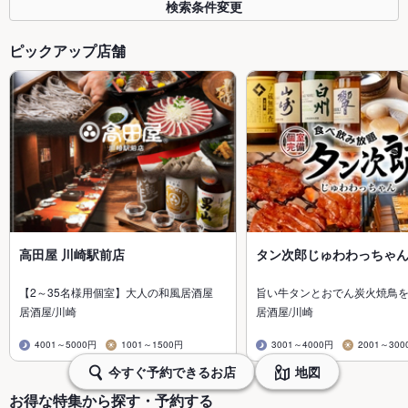
検索条件変更
ピックアップ店舗
高田屋 川崎駅前店
タン次郎じゅわわっちゃ
【2～35名様用個室】大人の和風居酒屋
旨い牛タンとおでん炭火焼鳥
居酒屋/川崎
居酒屋/川崎
4001～5000円
1001～1500円
3001～4000円
2001～300
今すぐ予約できるお店
地図
お得な特集から探す・予約する