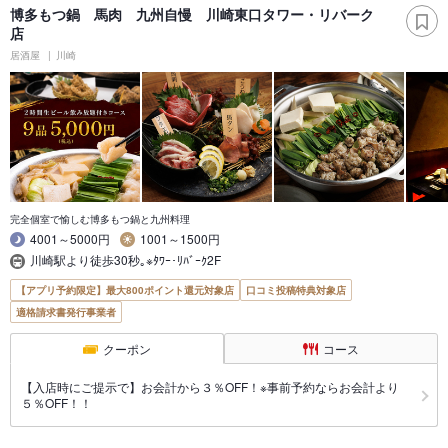
博多もつ鍋 馬肉 九州自慢 川崎東口タワー・リバーク
店
居酒屋
川崎
完全個室で愉しむ博多もつ鍋と九州料理
4001～5000円
1001～1500円
川崎駅より徒歩30秒｡※ﾀﾜｰ･ﾘﾊﾞｰｸ2F
【アプリ予約限定】最大800ポイント還元対象店
口コミ投稿特典対象店
適格請求書発行事業者
クーポン
コース
【入店時にご提示で】お会計から３％OFF！※事前予約ならお会計より
５％OFF！！