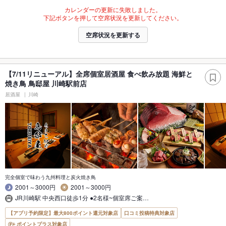
カレンダーの更新に失敗しました。
下記ボタンを押して空席状況を更新してください。
空席状況を更新する
【7/11リニューアル】全席個室居酒屋 食べ飲み放題 海鮮と
焼き鳥 鳥邸屋 川崎駅前店
居酒屋
川崎
完全個室で味わう九州料理と炭火焼き鳥
2001～3000円
2001～3000円
JR川崎駅 中央西口徒歩1分 ●2名様~個室席ご案…
【アプリ予約限定】最大800ポイント還元対象店
口コミ投稿特典対象店
ポイントプラス対象店