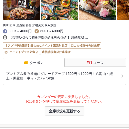
川崎 団体 居酒屋 宴会 炉端炭火 飲み放題
3001～4000円
3001～4000円
【喫煙OK!もつ鍋&炉端焼き&炭火焼き】川崎駅徒…
【アプリ予約限定】最大800ポイント還元対象店
口コミ投稿特典対象店
ポイントプラス対象店
適格請求書発行事業者
クーポン
コース
プレミアム飲み放題にグレードアップ 1500円⇒1000円！八海山・紀
土・黒霧島・中々・角ハイ対象
カレンダーの更新に失敗しました。
下記ボタンを押して空席状況を更新してください。
空席状況を更新する