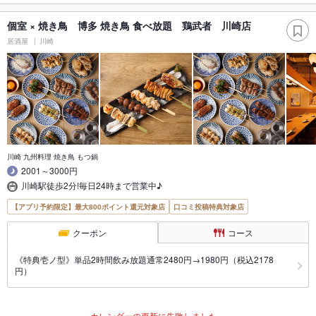
個室 × 焼き鳥 博多 焼き鳥 食べ放題 鶏武者 川崎店
居酒屋
川崎
川崎 九州料理 焼き鳥 もつ鍋
2001～3000円
川崎駅徒歩2分!毎日24時まで営業中♪
【アプリ予約限定】最大800ポイント還元対象店
口コミ投稿特典対象店
クーポン
コース
《特典壱ノ型》単品2時間飲み放題通常2480円→1980円（税込2178
円）
カレンダーの更新に失敗しました。