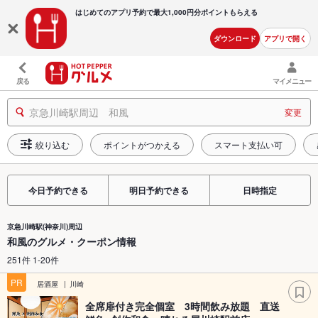
はじめてのアプリ予約で最大
1,000円分ポイントもらえる
ダウンロード
アプリで開く
戻る
マイメニュー
京急川崎駅周辺 和風
変更
絞り込む
ポイントがつかえる
スマート支払い可
今日予約できる
明日予約できる
日時指定
京急川崎駅(神奈川)周辺
和風のグルメ・クーポン情報
251件 1-20件
PR
居酒屋
川崎
全席扉付き完全個室 3時間飲み放題 直送