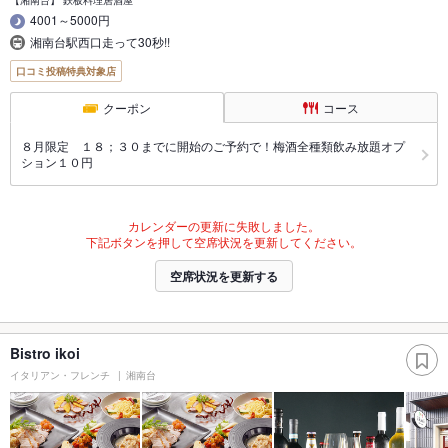
【湘南台】 鉄板料理居酒屋
4001～5000円
湘南台駅西口走って30秒!!
口コミ投稿特典対象店
クーポン
コース
８月限定 １８；３０までに開始のご予約で！梅酒全種類飲み放題オプ
ション１０円
カレンダーの更新に失敗しました。
下記ボタンを押して空席状況を更新してください。
空席状況を更新する
Bistro ikoi
イタリアン・フレンチ
湘南台