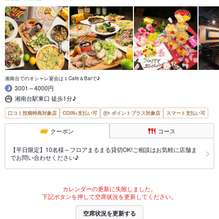
湘南台でのオシャレ宴会は１Cafe＆Barで♪
3001～4000円
湘南台駅東口 徒歩1分♪
口コミ投稿特典対象店
COIN+支払い可
ポイントプラス対象店
スマート支払い可
クーポン
コース
【平日限定】10名様～フロアまるまる貸切OK!ご相談はお気軽に店舗ま
でお問い合わせください♪
カレンダーの更新に失敗しました。
下記ボタンを押して空席状況を更新してください。
空席状況を更新する