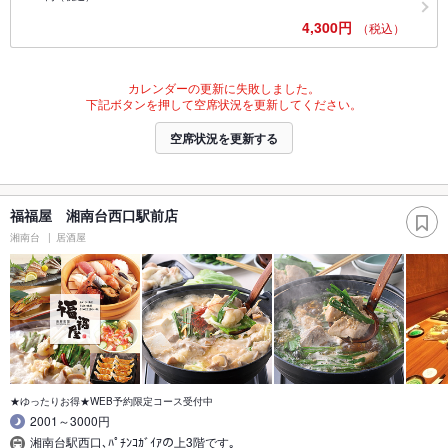
4,300円
（税込）
カレンダーの更新に失敗しました。
下記ボタンを押して空席状況を更新してください。
空席状況を更新する
福福屋 湘南台西口駅前店
湘南台
居酒屋
★ゆったりお得★WEB予約限定コース受付中
2001～3000円
湘南台駅西口､ﾊﾟﾁﾝｺｶﾞｲｱの上3階です｡