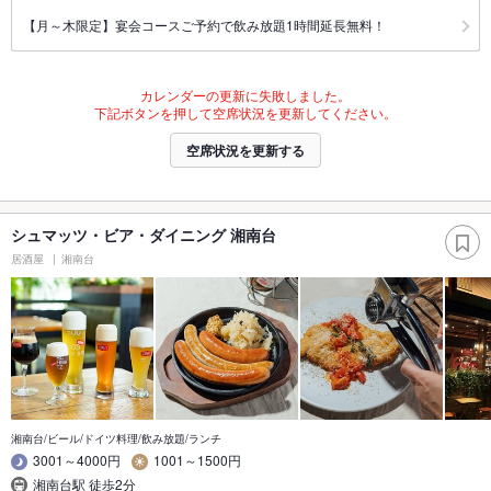
【月～木限定】宴会コースご予約で飲み放題1時間延長無料！
カレンダーの更新に失敗しました。
下記ボタンを押して空席状況を更新してください。
空席状況を更新する
シュマッツ・ビア・ダイニング 湘南台
居酒屋
湘南台
湘南台/ビール/ドイツ料理/飲み放題/ランチ
3001～4000円
1001～1500円
湘南台駅 徒歩2分