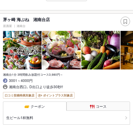
茅ヶ崎 海ぶね 湘南台店
居酒屋
湘南台
湘南台1分 3時間飲み放題付コース3,980円～
3001～4000円
湘南台西口､ D出口より徒歩30秒!!
口コミ投稿特典対象店
ポイントプラス対象店
クーポン
コース
生ビール1杯無料