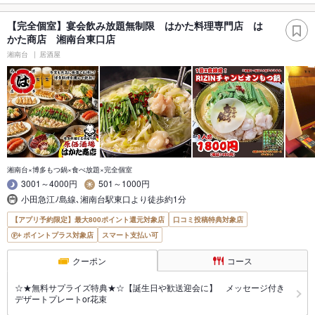
【完全個室】宴会飲み放題無制限 はかた料理専門店 は
かた商店 湘南台東口店
湘南台
居酒屋
湘南台×博多もつ鍋×食べ放題×完全個室
3001～4000円
501～1000円
小田急江ﾉ島線､湘南台駅東口より徒歩約1分
【アプリ予約限定】最大800ポイント還元対象店
口コミ投稿特典対象店
ポイントプラス対象店
スマート支払い可
クーポン
コース
☆★無料サプライズ特典★☆【誕生日や歓送迎会に】 メッセージ付き
デザートプレートor花束