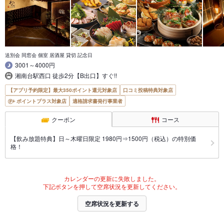
送別会 同窓会 個室 居酒屋 貸切 記念日
3001～4000円
湘南台駅西口 徒歩2分【B出口】すぐ!!
【アプリ予約限定】最大350ポイント還元対象店
口コミ投稿特典対象店
ポイントプラス対象店
適格請求書発行事業者
クーポン
コース
【飲み放題特典】日～木曜日限定 1980円⇒1500円（税込）の特別価
格！
カレンダーの更新に失敗しました。
下記ボタンを押して空席状況を更新してください。
空席状況を更新する