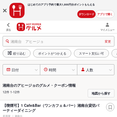
はじめてのアプリ予約で最大
1,000円分ポイントもらえる
ダウンロード
アプリで開く
戻る
マイメニュー
湘南台 アヒージョ
変更
絞り込む
ポイントがつかえる
スマート支払い可
日付
時間
人数
湘南台のアヒージョのグルメ・クーポン情報
12件 1-12件
地図から探す
【喫煙可】1 Cafe&Bar（ワンカフェ＆バー）湘南台貸切パ
ーティーダイニング
居酒屋
湘南台