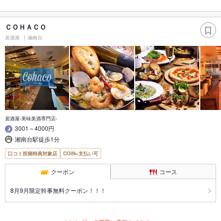
ＣＯＨＡＣＯ
居酒屋
湘南台
居酒屋-美味美酒専門店-
3001～4000円
湘南台駅徒歩1分
口コミ投稿特典対象店
COIN+支払い可
クーポン
コース
8月9月限定幹事無料クーポン！！！