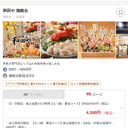
和田や 湘南台
湘南台
居酒屋
串巻き専門店ならではの本格串巻が楽しめる
3001～4000円
湘南台駅徒歩3分
【アプリ予約限定】最大350ポイント還元対象店
口コミ投稿特典対象店
クーポン
コース
〈日～木限定〉飲み放題が2.5時間【もつ鍋・醤油コース】全9品4300円（税込）
4,300円
（税込）
〈金土祝前日限定〉【もつ鍋・醤油コース】飲み放題付き！全9品〈2h飲み放題付〉
4300円（税込）