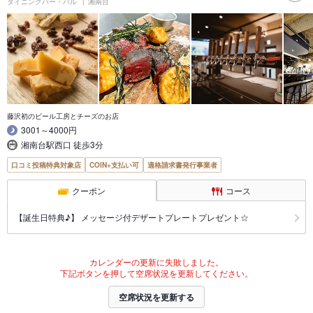
ダイニングバー・バル
湘南台
藤沢初のビール工房とチーズのお店
3001～4000円
湘南台駅西口 徒歩3分
口コミ投稿特典対象店
COIN+支払い可
適格請求書発行事業者
クーポン
コース
【誕生日特典♪】 メッセージ付デザートプレートプレゼント☆
カレンダーの更新に失敗しました。
下記ボタンを押して空席状況を更新してください。
空席状況を更新する