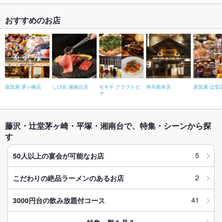
おすすめのお店
蒸気屋 茅ヶ崎店
しげ吉 湘南台店
モキチ クラフトビ
串兵衛本店
蒸気屋 辻堂
ア
藤沢・辻堂茅ヶ崎・平塚・湘南台で、特集・シーンから探
す
5
50人以上の宴会が可能なお店
2
こだわりの絶品ラーメンのあるお店
41
3000円台の飲み放題付コース