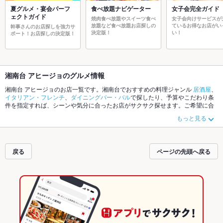
夏グルメ・宴会パーフ
食べ放題ナビゲーター
女子会完全ガイド
ェクトガイド
焼肉食べ放題やスイーツ食べ
女子会向けサービスが
放題など食べ放題お店探しの
ているお得なお店がい
幹事さんのお店探しを強力サ
決定版！
い！
ポート！お店探しの決定版！
湘南台 アヒージョのグルメ情報
湘南台 アヒージョのお店一覧です。湘南台でおすすめの料理ジャンル
居酒屋
、
イタリアン・フレンチ
、
ダイニングバー・バル
で探したり、予算やこだわり条
件を指定すれば、シーンや気分に合ったお店がサクサク探せます。ご希望に合
ったお店が見つからなかったら、近隣のエリア
藤沢
、
茅ヶ崎
、
平塚
もチェック
もっと見る
してみてください。ホットペッパーグルメなら、お得なクーポンはもちろん、
こだわりメニュー
からあげ
、
エビ料理
、
馬刺し
や季節のおすすめ料理など、お
店の最新情報をご紹介しているので安心！24時間使える簡単便利なネット予約
が使えるお店も拡大中です。友達どうしの飲み会にも、会社の宴会にも、デー
戻る
ページの先頭へ戻る
トやパーティーにもお得に便利にホットペッパーグルメをご利用ください。