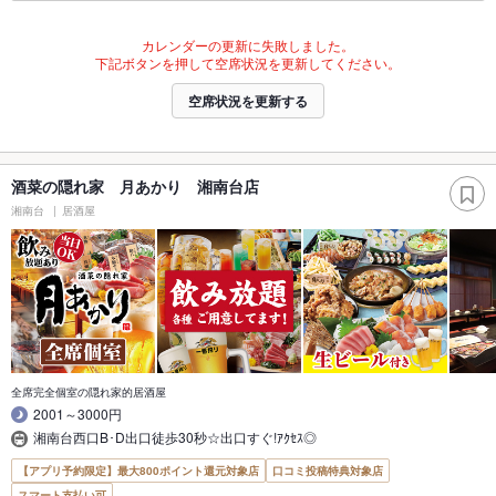
カレンダーの更新に失敗しました。
下記ボタンを押して空席状況を更新してください。
空席状況を更新する
酒菜の隠れ家 月あかり 湘南台店
湘南台
居酒屋
全席完全個室の隠れ家的居酒屋
2001～3000円
湘南台西口B･D出口徒歩30秒☆出口すぐ!ｱｸｾｽ◎
【アプリ予約限定】最大800ポイント還元対象店
口コミ投稿特典対象店
スマート支払い可