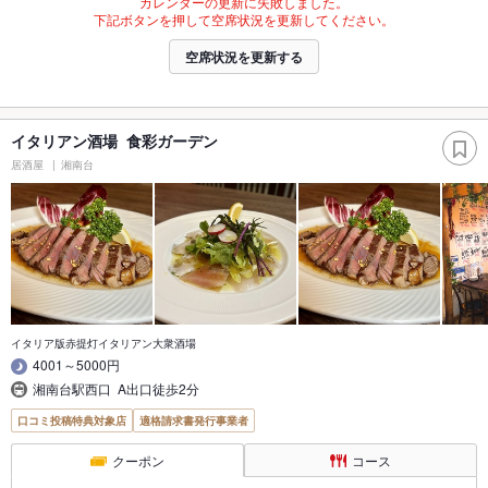
カレンダーの更新に失敗しました。
下記ボタンを押して空席状況を更新してください。
空席状況を更新する
イタリアン酒場 食彩ガーデン
居酒屋
湘南台
イタリア版赤提灯イタリアン大衆酒場
4001～5000円
湘南台駅西口 A出口徒歩2分
口コミ投稿特典対象店
適格請求書発行事業者
クーポン
コース