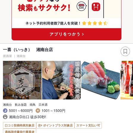
一喜（いっき） 湘南台店
居酒屋
湘南台
湘南台 飲み放題 焼鳥 日本酒
5001～6000円
1001～1500円
湘南台D出口 徒歩30秒!
口コミ投稿特典対象店
ポイントプラス対象店
スマート支払い可
適格請求書発行事業者