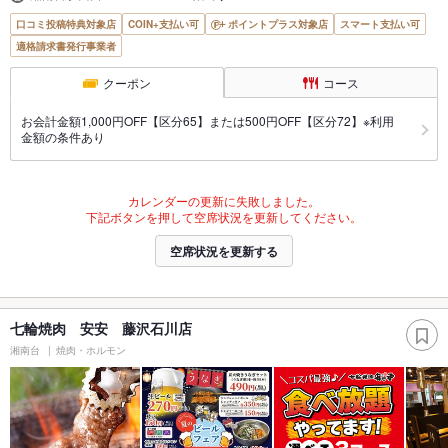
口コミ投稿特典対象店
COIN+支払い可
ポイントプラス対象店
スマート支払い可
適格請求書発行事業者
クーポン
コース
お会計金額1,000円OFF【区分65】または500円OFF【区分72】※利用
金額の条件あり
カレンダーの更新に失敗しました。
下記ボタンを押して空席状況を更新してください。
空席状況を更新する
七輪焼肉 安安 藤沢石川店
湘南台
焼肉・ホルモン