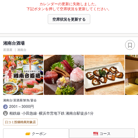
カレンダーの更新に失敗しました。
下記ボタンを押して空席状況を更新してください。
空席状況を更新する
湘南台酒場
居酒屋
湘南台
湘南台/居酒屋/鮮魚/宴会
2001～3000円
相鉄線･小田急線･横浜市営地下鉄 湘南台駅徒歩1分
口コミ投稿特典対象店
クーポン
コース