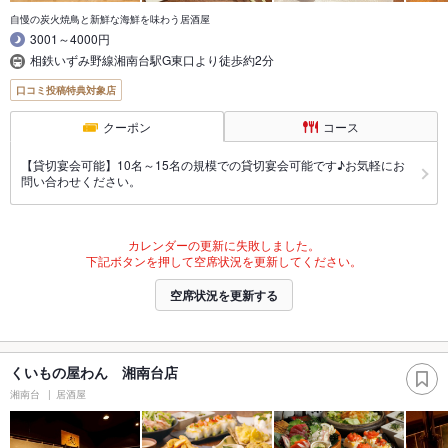
自慢の炭火焼鳥と新鮮な海鮮を味わう居酒屋
3001～4000円
相鉄いずみ野線湘南台駅G東口より徒歩約2分
口コミ投稿特典対象店
クーポン
コース
【貸切宴会可能】10名～15名の規模での貸切宴会可能です♪お気軽にお
問い合わせください。
カレンダーの更新に失敗しました。
下記ボタンを押して空席状況を更新してください。
空席状況を更新する
くいもの屋わん 湘南台店
湘南台
居酒屋