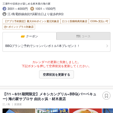
三浦牛や浜焼きが楽しめる材木座の海の家
3001～4000円
1001～1500円
江ﾉ島電鉄線由比ｹ浜駅出口より徒歩約9分
【アプリ予約限定】最大350ポイント還元対象店
口コミ投稿特典対象店
COIN+支払い可
ポイントプラス対象店
クーポン
コース
BBQプランご予約でシャンパンボトル1本プレゼント！
カレンダーの更新に失敗しました。
下記ボタンを押して空席状況を更新してください。
空席状況を更新する
【7/1～8/31期間限定】メキシカングリル×BBQ(バーベキュ
ー) 海の家サブロサ 由比ヶ浜・材木座店
江ノ島
居酒屋