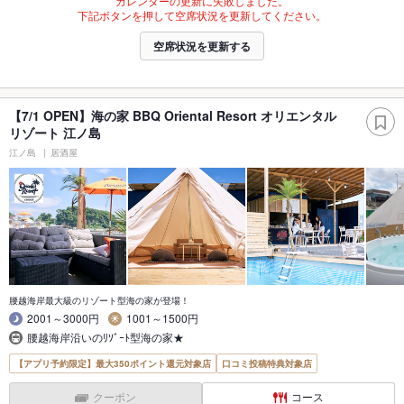
カレンダーの更新に失敗しました。
下記ボタンを押して空席状況を更新してください。
空席状況を更新する
【7/1 OPEN】海の家 BBQ Oriental Resort オリエンタル
リゾート 江ノ島
江ノ島
居酒屋
腰越海岸最大級のリゾート型海の家が登場！
2001～3000円
1001～1500円
腰越海岸沿いのﾘｿﾞｰﾄ型海の家★
【アプリ予約限定】最大350ポイント還元対象店
口コミ投稿特典対象店
クーポン
コース