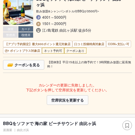
ヶ浜
飲み放題&シャンパンボトル付BBQが3500円~
4001～5000円
1501～2000円
個室
カード
江ﾉ島電鉄 由比ヶ浜駅 徒歩5分
禁煙席
喫煙席
【アプリ予約限定】最大800ポイント還元対象店
口コミ投稿特典対象店
COIN+支払い可
ポイントプラス対象店
ネット予約可
クーポンあり
【団体割】平日15名以上の御予約で！3時間飲み放題に延長無
クーポンを見る
料！
カレンダーの更新に失敗しました。
下記ボタンを押して空席状況を更新してください。
空席状況を更新する
BBQをソファで 海の家 ビーチサウンド 由比ヶ浜
居酒屋
由比ガ浜