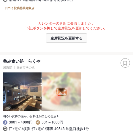
口コミ投稿特典対象店
カレンダーの更新に失敗しました。
下記ボタンを押して空席状況を更新してください。
空席状況を更新する
呑み食い処 らくや
居酒屋
鎌倉市その他
明るい女将の温かいお料理が楽しめる店♪
3001～4000円
501～1000円
江ﾉ電ﾊﾞｽ横浜･江ﾉ電ﾊﾞｽ藤沢 40543 常盤口徒歩1分