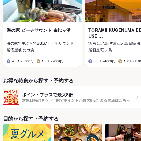
海の家 ビーチサウンド 由比ヶ浜
TORAMII KUGENUMA B
USE …
海の家で手ぶらでBBQ♪ビーチサウンド
湘南 江ノ島 片瀬江ノ島 鵠沼海
居酒屋/由比ガ浜
居酒屋/江ノ島
4001～5000円
1501～2000円
3001～4000円
1001～150
お得な特集から探す・予約する
ポイントプラスで最大8倍
対象日時のネット予約でポイントが最大8倍たまるお店はこちら！
目的から探す・予約する