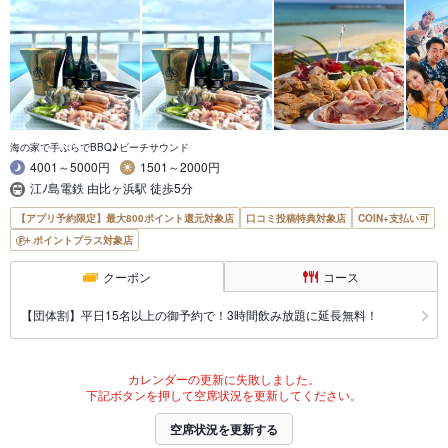
海の家で手ぶらでBBQ♪ビーチサウンド
4001～5000円
1501～2000円
江ﾉ島電鉄 由比ヶ浜駅 徒歩5分
【アプリ予約限定】最大800ポイント還元対象店
口コミ投稿特典対象店
COIN+支払い可
ポイントプラス対象店
クーポン
コース
【団体割】平日15名以上の御予約で！3時間飲み放題に延長無料！
カレンダーの更新に失敗しました。
下記ボタンを押して空席状況を更新してください。
空席状況を更新する