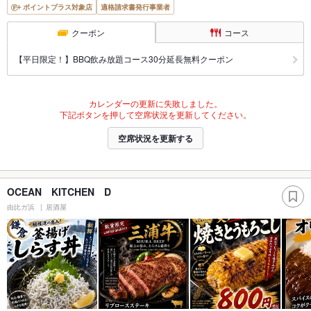
ポイントプラス対象店
適格請求書発行事業者
クーポン
コース
【平日限定！】BBQ飲み放題コース30分延長無料クーポン
カレンダーの更新に失敗しました。
下記ボタンを押して空席状況を更新してください。
空席状況を更新する
OCEAN KITCHEN D
由比ガ浜
居酒屋