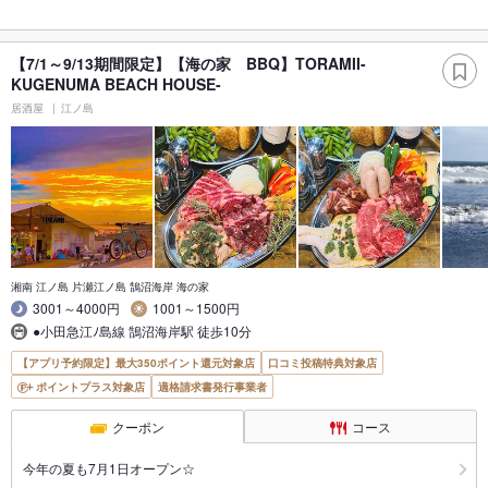
【7/1～9/13期間限定】【海の家 BBQ】TORAMII-
KUGENUMA BEACH HOUSE-
居酒屋
江ノ島
湘南 江ノ島 片瀬江ノ島 鵠沼海岸 海の家
3001～4000円
1001～1500円
●小田急江ﾉ島線 鵠沼海岸駅 徒歩10分
【アプリ予約限定】最大350ポイント還元対象店
口コミ投稿特典対象店
ポイントプラス対象店
適格請求書発行事業者
クーポン
コース
今年の夏も7月1日オープン☆