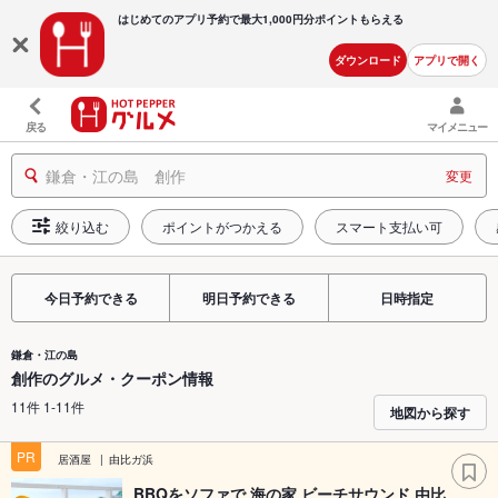
はじめてのアプリ予約で最大
1,000円分ポイントもらえる
ダウンロード
アプリで開く
戻る
マイメニュー
鎌倉・江の島 創作
変更
絞り込む
ポイントがつかえる
スマート支払い可
今日予約できる
明日予約できる
日時指定
鎌倉・江の島
創作のグルメ・クーポン情報
11件 1-11件
地図から探す
PR
居酒屋
由比ガ浜
BBQをソファで 海の家 ビーチサウンド 由比