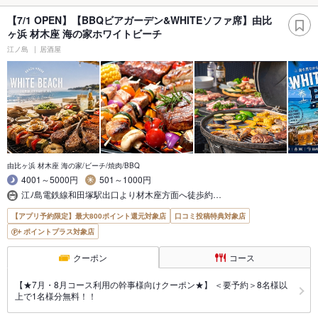
【7/1 OPEN】【BBQビアガーデン&WHITEソファ席】由比
ヶ浜 材木座 海の家ホワイトビーチ
江ノ島
居酒屋
由比ヶ浜 材木座 海の家/ビーチ/焼肉/BBQ
4001～5000円
501～1000円
江ﾉ島電鉄線和田塚駅出口より材木座方面へ徒歩約…
【アプリ予約限定】最大800ポイント還元対象店
口コミ投稿特典対象店
ポイントプラス対象店
クーポン
コース
【★7月・8月コース利用の幹事様向けクーポン★】 ＜要予約＞8名様以
上で1名様分無料！！