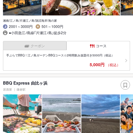
湘南/江ノ島/片瀬江ノ島/鵠沼海岸/海の家
2001～3000円
501～1000円
●小田急江ﾉ島線｢片瀬江ﾉ島｣徒歩2分
クーポン
コース
手ぶらでBBQ！江ノ島ガーデンBBQコース☆2時間飲み放題付き5000円（税込）
5,000円
（税込）
BBQ Express 由比ヶ浜
居酒屋
鎌倉駅