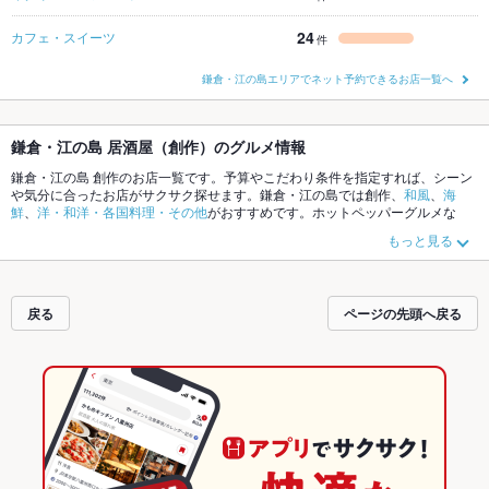
24
カフェ・スイーツ
件
鎌倉・江の島エリアでネット予約できるお店一覧へ
鎌倉・江の島 居酒屋（創作）のグルメ情報
鎌倉・江の島 創作のお店一覧です。予算やこだわり条件を指定すれば、シーン
や気分に合ったお店がサクサク探せます。鎌倉・江の島では創作、
和風
、
海
鮮
、
洋・和洋・各国料理・その他
がおすすめです。ホットペッパーグルメな
ら、お得なクーポンはもちろん、こだわりメニューや季節のおすすめ料理な
もっと見る
ど、お店の最新情報をご紹介しているので安心！24時間使える簡単便利なネッ
ト予約が使えるお店も拡大中です。友達どうしの飲み会にも、会社の宴会に
も、デートやパーティーにもお得に便利にホットペッパーグルメをご利用くだ
さい。
戻る
ページの先頭へ戻る