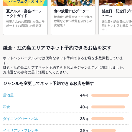
夏グルメ・宴会パーフ
食べ放題ナビゲーター
誕生日・記念日プ
ェクトガイド
ュース
焼肉食べ放題やスイーツ食べ
放題など食べ放題お店探しの
幹事さんのお店探しを強力サ
誕生日や記念日のお祝
決定版！
ポート！お店探しの決定版！
用したいお店を徹底リ
チ！
鎌倉・江の島エリアでネット予約できるお店を探す
ホットペッパーグルメでは便利なネット予約できるお店を多数掲載していま
す。
鎌倉・江の島エリアでネット予約できるお店をジャンルごとに集計しました。
お店選びの参考に是非活用してください。
ジャンルを変更してネット予約できるお店を探す
44
居酒屋
件
40
和食
件
38
ダイニングバー・バル
件
29
イタリアン・フレンチ
件