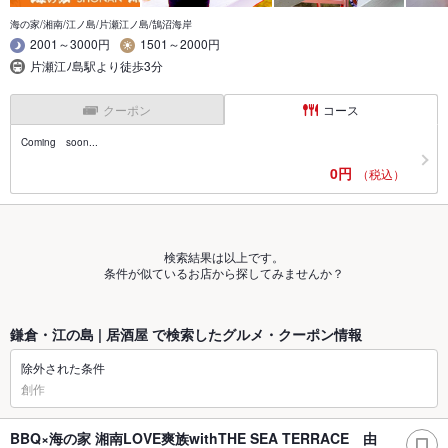
海の家/湘南/江ノ島/片瀬江ノ島/鵠沼海岸
2001～3000円
1501～2000円
片瀬江ﾉ島駅より徒歩3分
クーポン
コース
Coming soon...
0円
（税込）
検索結果は以上です。
条件が似ているお店から探してみませんか？
鎌倉・江の島 | 居酒屋 で検索したグルメ・クーポン情報
除外された条件
創作
BBQ×海の家 湘南LOVE爽族withTHE SEA TERRACE 由