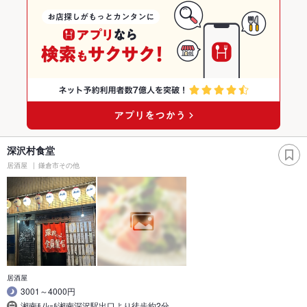
深沢村食堂
居酒屋
鎌倉市その他
居酒屋
3001～4000円
湘南ﾓﾉﾚｰﾙ湘南深沢駅出口より徒歩約2分