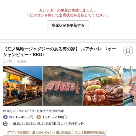
カレンダーの更新に失敗しました。
下記ボタンを押して空席状況を更新してください。
空席状況を更新する
【江ノ島唯一ジャグジーのある海の家】 ルアナハレ 〈オー
シャンビュー・BBQ〉
江ノ島
居酒屋
26年も江ノ島にOPEN！毎年大人気の海の家
3001～4000円
1501～2000円
小田急江ﾉ島線片瀬江ﾉ島駅出口より徒歩約5分
【アプリ予約限定】最大800ポイント還元対象店
口コミ投稿特典対象店