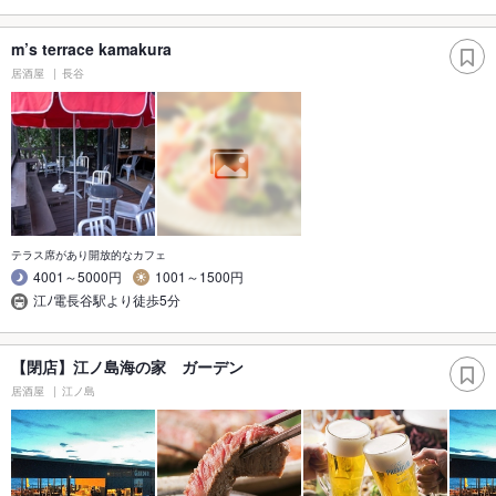
m’s terrace kamakura
居酒屋
長谷
テラス席があり開放的なカフェ
4001～5000円
1001～1500円
江ﾉ電長谷駅より徒歩5分
【閉店】江ノ島海の家 ガーデン
居酒屋
江ノ島