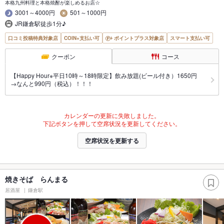
本格九州料理と本格焼酎が楽しめるお店☆
3001～4000円
501～1000円
JR鎌倉駅徒歩1分♪
口コミ投稿特典対象店
COIN+支払い可
ポイントプラス対象店
スマート支払い可
クーポン
コース
【Happy Hour※平日10時～18時限定】飲み放題(ビール付き）1650円
→なんと990円（税込）！！！
カレンダーの更新に失敗しました。
下記ボタンを押して空席状況を更新してください。
空席状況を更新する
焼きそば らんまる
居酒屋
鎌倉駅