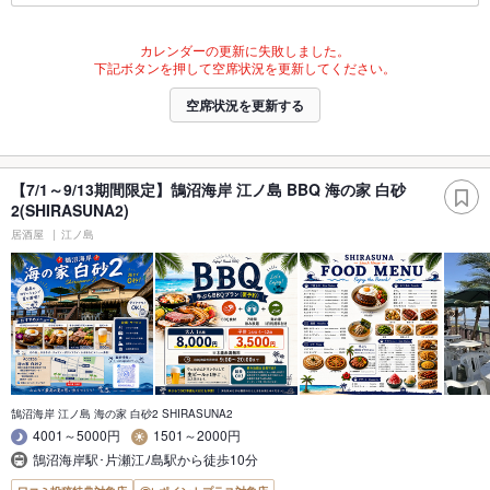
カレンダーの更新に失敗しました。
下記ボタンを押して空席状況を更新してください。
空席状況を更新する
【7/1～9/13期間限定】鵠沼海岸 江ノ島 BBQ 海の家 白砂
2(SHIRASUNA2)
居酒屋
江ノ島
鵠沼海岸 江ノ島 海の家 白砂2 SHIRASUNA2
4001～5000円
1501～2000円
鵠沼海岸駅･片瀬江ﾉ島駅から徒歩10分