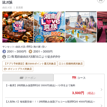
比ガ浜
由比ガ浜
居酒屋
サンセット×由比ガ浜×BBQ×海の家×安い
2001～3000円
2001～3000円
江ﾉ島電鉄線由比ｹ浜駅出口より徒歩約9分
【アプリ予約限定】最大800ポイント還元対象店
口コミ投稿特典対象店
ポイントプラス対象店
クーポン
コース
【一般席】2時間飲み放題BBQ付 3500円(税込)～/小学生まで無料
3,500円
（税込）
【人気No.1】地域最安値！！！2時間飲み放題(アルコール類)BBQ付 4500円(税込)～