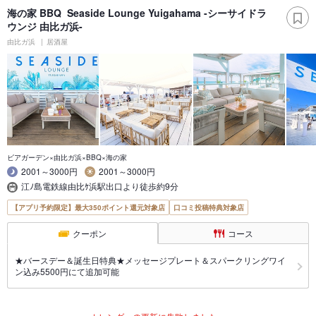
海の家 BBQ Seaside Lounge Yuigahama -シーサイドラ
ウンジ 由比ガ浜-
由比ガ浜
居酒屋
ビアガーデン×由比ガ浜×BBQ×海の家
2001～3000円
2001～3000円
江ﾉ島電鉄線由比ｹ浜駅出口より徒歩約9分
【アプリ予約限定】最大350ポイント還元対象店
口コミ投稿特典対象店
クーポン
コース
★バースデー＆誕生日特典★メッセージプレート＆スパークリングワイ
ン込み5500円にて追加可能