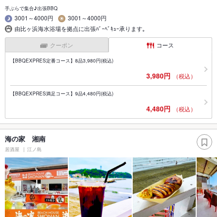
手ぶらで集合♪出張BBQ
3001～4000円
3001～4000円
由比ヶ浜海水浴場を拠点に出張ﾊﾞｰﾍﾞｷｭｰ承ります｡
クーポン
コース
【BBQEXPRES定番コース】8品3,980円(税込)
3,980円
（税込）
【BBQEXPRES満足コース】9品4,480円(税込)
4,480円
（税込）
海の家 湘南
居酒屋
江ノ島