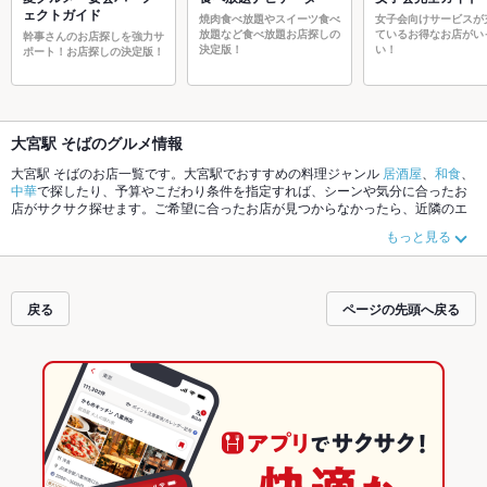
ェクトガイド
焼肉食べ放題やスイーツ食べ
女子会向けサービスが
放題など食べ放題お店探しの
ているお得なお店がい
幹事さんのお店探しを強力サ
決定版！
い！
ポート！お店探しの決定版！
大宮駅 そばのグルメ情報
大宮駅 そばのお店一覧です。大宮駅でおすすめの料理ジャンル
居酒屋
、
和食
、
中華
で探したり、予算やこだわり条件を指定すれば、シーンや気分に合ったお
店がサクサク探せます。ご希望に合ったお店が見つからなかったら、近隣のエ
リア
大宮駅
、
さいたま市その他
、
宮原
もチェックしてみてください。ホットペ
もっと見る
ッパーグルメなら、お得なクーポンはもちろん、こだわりメニュー
からあげ
、
お茶漬け
、
塩辛
や季節のおすすめ料理など、お店の最新情報をご紹介している
ので安心！24時間使える簡単便利なネット予約が使えるお店も拡大中です。友
達どうしの飲み会にも、会社の宴会にも、デートやパーティーにもお得に便利
戻る
ページの先頭へ戻る
にホットペッパーグルメをご利用ください。