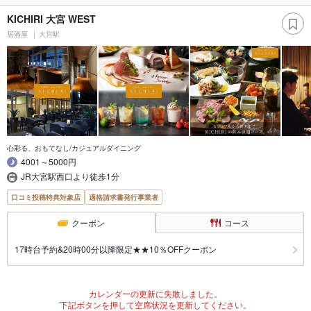
KICHIRI 大宮 WEST
居酒屋
大宮駅
心彩る、おもてなし/カジュアルダイニング
4001～5000円
JR大宮駅西口より徒歩1分
口コミ投稿特典対象店
適格請求書発行事業者
クーポン
コース
17時台予約&20時00分以降限定★★10％OFFクーポン
カレンダーの更新に失敗しました。
下記ボタンを押して空席状況を更新してください。