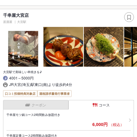
千串屋大宮店
居酒屋
大宮駅
大宮駅で美味しい串焼きを♪
4001～5000円
JR大宮(埼玉)駅東口(南)より徒歩約4分
口コミ投稿特典対象店
適格請求書発行事業者
クーポン
コース
千串屋モツ鍋コース2時間飲み放題付き
6,000円
（税込）
千串屋定番コース2時間飲み放題付き