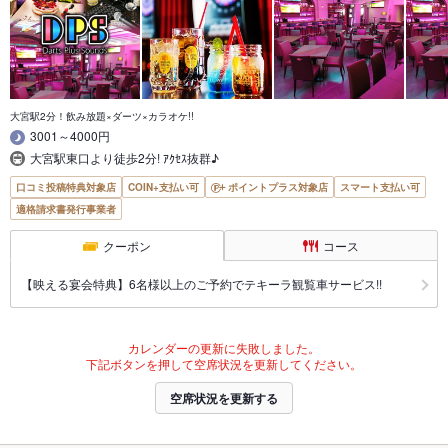
大宮駅2分！飲み放題×ダーツ×カラオケ!!
3001～4000円
大宮駅東口より徒歩2分! ｱｸｾｽ抜群♪
口コミ投稿特典対象店
COIN+支払い可
ポイントプラス対象店
スマート支払い可
適格請求書発行事業者
クーポン
コース
【映える宴会特典】6名様以上のご予約でテキーラ観覧車サービス!!
カレンダーの更新に失敗しました。
下記ボタンを押して空席状況を更新してください。
空席状況を更新する