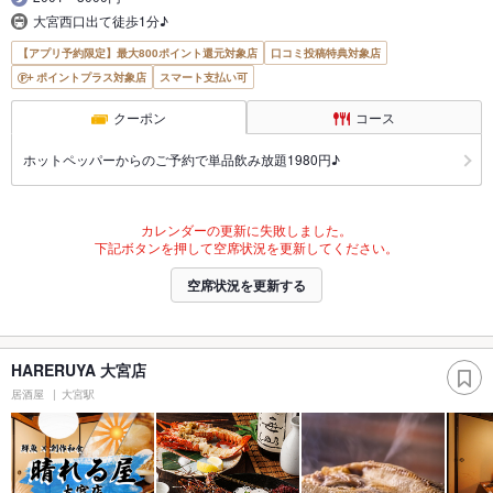
大宮西口出て徒歩1分♪
【アプリ予約限定】最大800ポイント還元対象店
口コミ投稿特典対象店
ポイントプラス対象店
スマート支払い可
クーポン
コース
ホットペッパーからのご予約で単品飲み放題1980円♪
カレンダーの更新に失敗しました。
下記ボタンを押して空席状況を更新してください。
空席状況を更新する
HARERUYA 大宮店
居酒屋
大宮駅