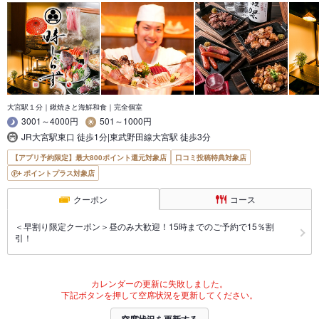
大宮駅１分｜鍬焼きと海鮮和食｜完全個室
3001～4000円
501～1000円
JR大宮駅東口 徒歩1分|東武野田線大宮駅 徒歩3分
【アプリ予約限定】最大800ポイント還元対象店
口コミ投稿特典対象店
ポイントプラス対象店
クーポン
コース
＜早割り限定クーポン＞昼のみ大歓迎！15時までのご予約で15％割
引！
カレンダーの更新に失敗しました。
下記ボタンを押して空席状況を更新してください。