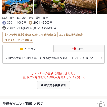
駅近 個室 飲み放題 宴会 貸切 接待
3001～4000円
2001～3000円
JR大宮(埼玉)駅東口(南)より徒歩約2分
【アプリ予約限定】最大800ポイント還元対象店
口コミ投稿特典対象店
ポイントプラス対象店
クーポン
コース
２H飲み放題1760円！当日お好きなお料理をお召し上がりください♪
カレンダーの更新に失敗しました。
下記ボタンを押して空席状況を更新してください。
空席状況を更新する
沖縄ダイニング琉歌 大宮店