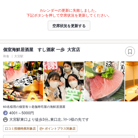
カレンダーの更新に失敗しました。
下記ボタンを押して空席状況を更新してください。
空席状況を更新する
個室海鮮居酒屋 すし酒家 一歩 大宮店
和食
大宮駅
60名様用の個室有☆老舗寿司屋の海鮮居酒屋
4001～5000円
大宮駅東口より徒歩3分｡東口左､ﾗｸｰﾝ様の先です
口コミ投稿特典対象店
ポイントプラス対象店