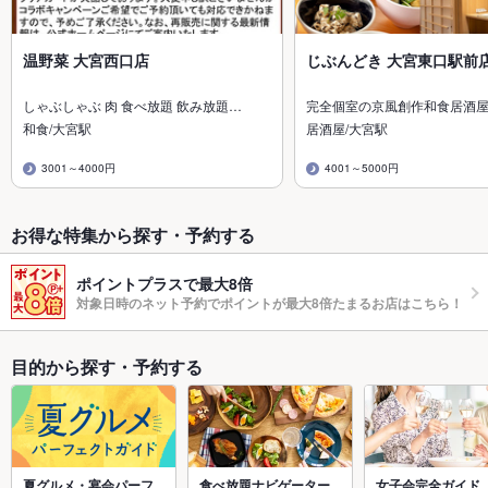
温野菜 大宮西口店
じぶんどき 大宮東口駅前
しゃぶしゃぶ 肉 食べ放題 飲み放題…
完全個室の京風創作和食居酒
和食/大宮駅
居酒屋/大宮駅
3001～4000円
4001～5000円
お得な特集から探す・予約する
ポイントプラスで最大8倍
対象日時のネット予約でポイントが最大8倍たまるお店はこちら！
目的から探す・予約する
夏グルメ・宴会パーフ
食べ放題ナビゲーター
女子会完全ガイド