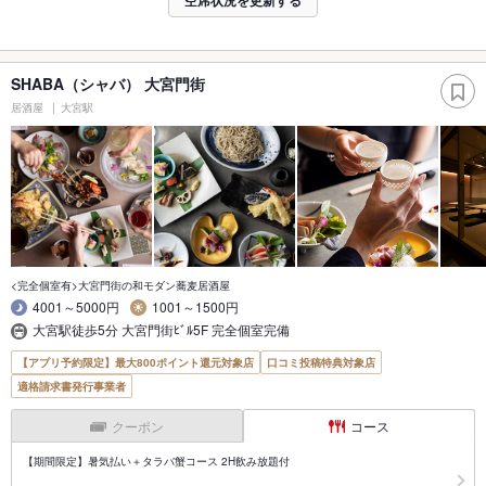
空席状況を更新する
SHABA（シャバ） 大宮門街
居酒屋
大宮駅
<完全個室有>大宮門街の和モダン蕎麦居酒屋
4001～5000円
1001～1500円
大宮駅徒歩5分 大宮門街ﾋﾞﾙ5F 完全個室完備
【アプリ予約限定】最大800ポイント還元対象店
口コミ投稿特典対象店
適格請求書発行事業者
クーポン
コース
【期間限定】暑気払い＋タラバ蟹コース 2H飲み放題付