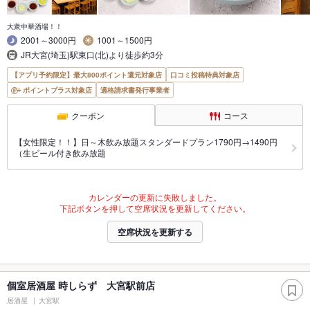
大衆中華酒場！！
2001～3000円
1001～1500円
JR大宮(埼玉)駅東口(北)より徒歩約3分
【アプリ予約限定】最大800ポイント還元対象店
口コミ投稿特典対象店
ポイントプラス対象店
適格請求書発行事業者
クーポン
コース
【女性限定！！】日～木飲み放題スタンダードプラン1790円→1490円
（生ビール付き飲み放題
カレンダーの更新に失敗しました。
下記ボタンを押して空席状況を更新してください。
空席状況を更新する
個室居酒屋 時しらず 大宮駅前店
居酒屋
大宮駅