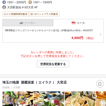
1501～2000円
1001～1500円
大宮駅直結 ﾙﾐﾈ2大宮 4F
口コミ投稿特典対象店
ポイントプラス対象店
クーポン
コース
WEB限定☆マンゴツリーオリジナルコース☆全7品（2H飲放付Lo.90分）4500円!!!
4,500円
（税込）
カレンダーの更新に失敗しました。
下記ボタンを押して空席状況を更新してください。
空席状況を更新する
埼玉の地酒 酒蔵栄楽（ エイラク ） 大宮店
居酒屋
大宮駅