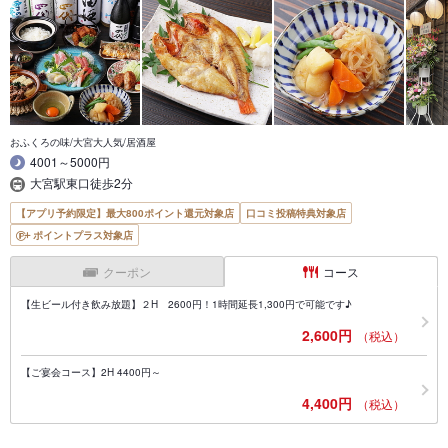
おふくろの味/大宮大人気/居酒屋
4001～5000円
大宮駅東口徒歩2分
【アプリ予約限定】最大800ポイント還元対象店
口コミ投稿特典対象店
ポイントプラス対象店
クーポン
コース
【生ビール付き飲み放題】２H 2600円！1時間延長1,300円で可能です♪
2,600円
（税込）
【ご宴会コース】2H 4400円～
4,400円
（税込）