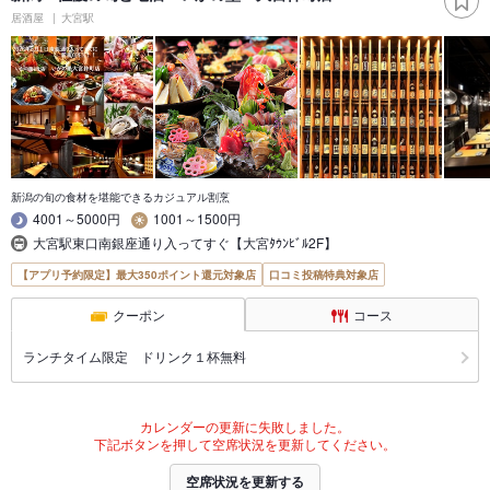
居酒屋
大宮駅
新潟の旬の食材を堪能できるカジュアル割烹
4001～5000円
1001～1500円
大宮駅東口南銀座通り入ってすぐ【大宮ﾀｳﾝﾋﾞﾙ2F】
【アプリ予約限定】最大350ポイント還元対象店
口コミ投稿特典対象店
クーポン
コース
ランチタイム限定 ドリンク１杯無料
カレンダーの更新に失敗しました。
下記ボタンを押して空席状況を更新してください。
空席状況を更新する