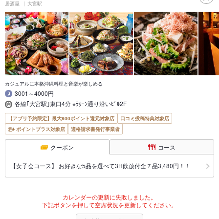
居酒屋
大宮駅
カジュアルに本格沖縄料理と音楽が楽しめる
3001～4000円
各線｢大宮駅｣東口4分 ※ﾗｸｰﾝ通り沿いﾋﾞﾙ2F
【アプリ予約限定】最大800ポイント還元対象店
口コミ投稿特典対象店
ポイントプラス対象店
適格請求書発行事業者
クーポン
コース
【女子会コース】 お好きな5品を選べて3H飲放付全７品3,480円！！
カレンダーの更新に失敗しました。
下記ボタンを押して空席状況を更新してください。