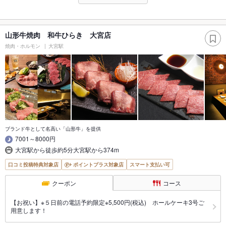
山形牛焼肉 和牛ひらき 大宮店
焼肉・ホルモン
大宮駅
ブランド牛として名高い「山形牛」を提供
7001～8000円
大宮駅から徒歩約5分大宮駅から374m
口コミ投稿特典対象店
ポイントプラス対象店
スマート支払い可
クーポン
コース
【お祝い】※５日前の電話予約限定※5,500円(税込) ホールケーキ3号ご
用意します！