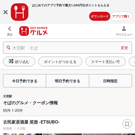
はじめてのアプリ予約で最大
1,000円分ポイントもらえる
ダウンロード
アプリで開く
戻る
マイメニュー
大宮駅 そば
変更
絞り込む
ポイントがつかえる
スマート支払い可
今日予約できる
明日予約できる
日時指定
大宮駅
そばのグルメ・クーポン情報
55件 1-20件
古民家居酒屋 笑壺 -ETSUBO-
居酒屋
大宮駅