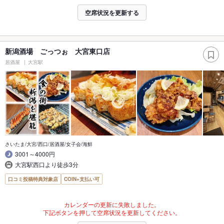
空席状況を更新する
新潟酒場 ごっつぉ 大宮東口店
居酒屋
大宮駅
さいたま/大宮/西口/居酒屋/女子会/海鮮
3001～4000円
大宮駅西口より徒歩3分
口コミ投稿特典対象店
COIN+支払い可
カレンダーの更新に失敗しました。
下記ボタンを押して空席状況を更新してください。