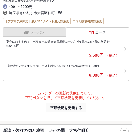
大宮駅東口徒歩3分の沖縄料理店です♪
4001～5000円
埼玉県さいたま市大宮区仲町1-56
【アプリ予約限定】最大350ポイント還元対象店
口コミ投稿特典対象店
クーポン
コース
宴会におすすめ！【ボリューム満点★石垣島コース】全6品≪2.5ｈ飲み放題付
≫5500円
5,500円
（税込）
【特製ラフティ★波照間コース】料理7品≪2.5ｈ飲み放題付≫6000円
6,000円
（税込）
カレンダーの更新に失敗しました。
下記ボタンを押して空席状況を更新してください。
空席状況を更新する
新潟・佐渡の旬と地酒 いかの墨 大宮仲町店