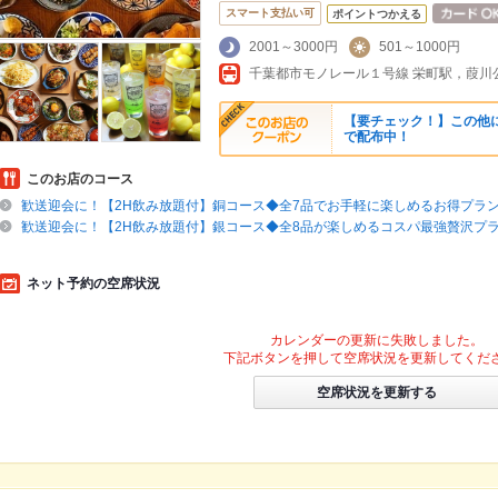
スマート支払い可
ポイントつかえる
2001～3000円
501～1000円
【要チェック！】この他
で配布中！
このお店のコース
歓送迎会に！【2H飲み放題付】銅コース◆全7品でお手軽に楽しめるお得プラ
歓送迎会に！【2H飲み放題付】銀コース◆全8品が楽しめるコスパ最強贅沢プ
ネット予約の空席状況
カレンダーの更新に失敗しました。
下記ボタンを押して空席状況を更新してくだ
空席状況を更新する