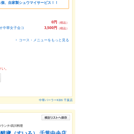
人1個、自家製シュウマイサービス！！
0円
（税込）
ネオ中華女子会コ
3,500円
（税込）
コース・メニューをもっと見る
さい。
中華パーラーKB6 千葉店
辛/ランチ/四川料理
醉廬（すいろ） 千葉中央店