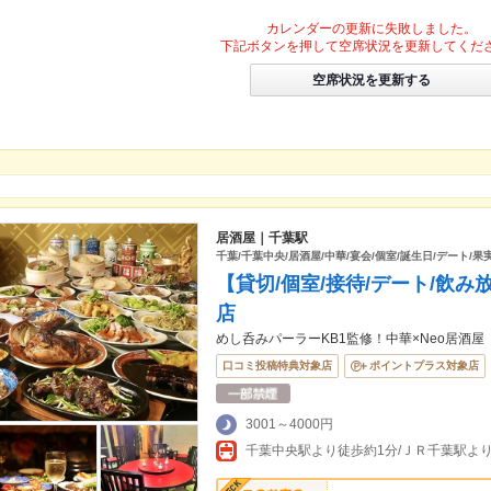
カレンダーの更新に失敗しました。
下記ボタンを押して空席状況を更新してくだ
空席状況を更新する
居酒屋｜千葉駅
千葉/千葉中央/居酒屋/中華/宴会/個室/誕生日/デート/果
【貸切/個室/接待/デート/飲み
店
めし呑みパーラーKB1監修！中華×Neo居酒屋
口コミ投稿特典対象店
ポイントプラス対象店
3001～4000円
千葉中央駅より徒歩約1分/ＪＲ千葉駅より