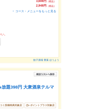
3,608円
（税込）
2,948円
（税込）
コース・メニューをもっと見る
さい。
餃子酒場 豊葉 ほうよう
飲み放題398円 大衆酒泉テルマ
コミ投稿特典対象店
ポイントプラス対象店