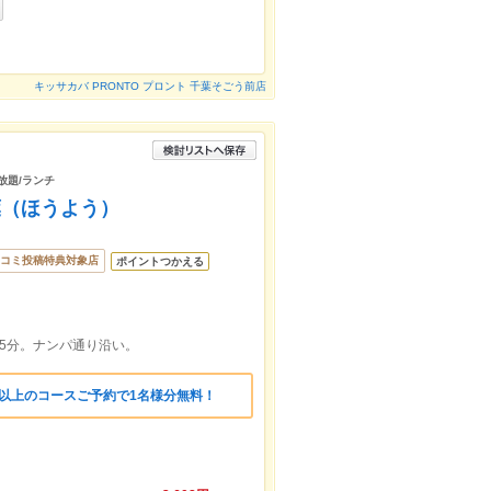
キッサカバ PRONTO プロント 千葉そごう前店
放題/ランチ
葉（ほうよう）
コミ投稿特典対象店
ポイントつかえる
5分。ナンパ通り沿い。
様以上のコースご予約で1名様分無料！