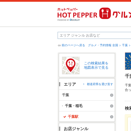
前のページへ戻る
グルメ・予約情報 全国
千葉
この検索結果を
地図表示で見る
千
エリア
都道府県を選び直す
千
合
ホ
千葉
情
ー
千葉・稲毛
検
千葉駅
お店ジャンル