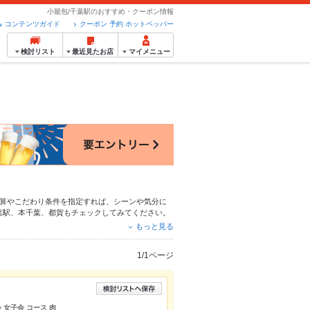
小籠包/千葉駅のおすすめ・クーポン情報
コンテンツガイド
クーポン 予約 ホットペッパー
検討リスト
最近見たお店
マイメニュー
算やこだわり条件を指定すれば、シーンや気分に
葉駅
、
本千葉
、
都賀
もチェックしてみてください。
け
、
馬刺し
や季節のおすすめ料理など、お店の最新
もっと見る
す。友達どうしの飲み会にも、会社の宴会にも、デ
1/1ページ
 女子会 コース 肉