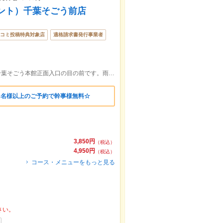
ロント）千葉そごう前店
コミ投稿特典対象店
適格請求書発行事業者
JR千葉駅・京成線千葉駅から徒歩1分！千葉そごう本館正面入口の目の前です。雨が降っても濡れずにたどり着けます♪
0名様以上のご予約で幹事様無料☆
3,850円
（税込）
4,950円
（税込）
コース・メニューをもっと見る
さい。