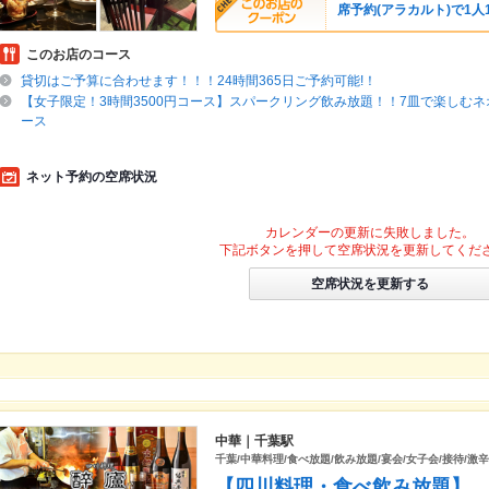
席予約(アラカルト)で1
このお店のコース
貸切はご予算に合わせます！！！24時間365日ご予約可能!！
【女子限定！3時間3500円コース】スパークリング飲み放題！！7皿で楽しむ
ース
ネット予約の空席状況
カレンダーの更新に失敗しました。
下記ボタンを押して空席状況を更新してくだ
空席状況を更新する
中華｜千葉駅
千葉/中華料理/食べ放題/飲み放題/宴会/女子会/接待/激
【四川料理・食べ飲み放題】 