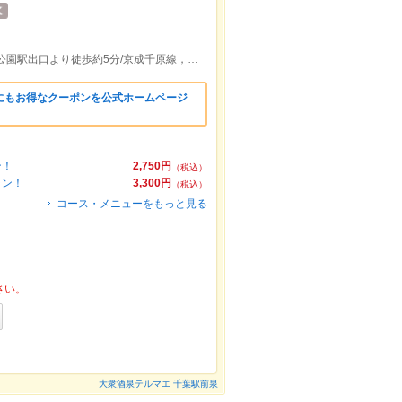
千葉都市モノレール１号線 栄町駅，葭川公園駅出口より徒歩約5分/京成千原線，京成千葉線千葉中央駅西口より徒歩約7分
にもお得なクーポンを公式ホームページ
ン！
2,750円
（税込）
ラン！
3,300円
（税込）
コース・メニューをもっと見る
さい。
大衆酒泉テルマエ 千葉駅前泉