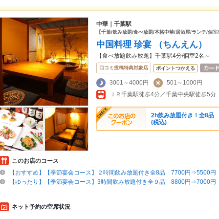
中華｜千葉駅
【千葉/飲み放題/食べ放題/本格中華/居酒屋/ランチ/個室
中国料理 珍宴 （ちんえん）
【食べ放題飲み放題】千葉駅4分/個室2名～
口コミ投稿特典対象店
ポイントつかえる
3001～4000円
501～1000円
ＪＲ千葉駅徒歩4分／千葉中央駅徒歩5
2h飲み放題付き！全8品 【
(税込)
このお店のコース
【おすすめ】【季節宴会コース】２時間飲み放題付き全8品 7700円⇒5500円
【ゆったり】【季節宴会コース】3時間飲み放題付き全９品 8800円⇒7000円
ネット予約の空席状況