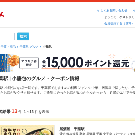
よくある問い合わせ
ようこそ、
さん
ゲスト
会員登録する（無料）
千葉・稲毛
千葉駅 グルメ
小籠包
葉駅 | 小籠包のグルメ・クーポン情報
葉駅 小籠包のお店一覧です。千葉駅でおすすめの料理ジャンル
中華
、
居酒屋
で探したり、予
ったお店がサクサク探せます。ご希望に合ったお店が見つからなかったら、近隣のエリア
千
ットペッパーグルメなら、お得なクーポンはもちろん、こだわりメニュー
からあげ
、
お茶漬
報をご紹介しているので安心！24時間使える簡単便利なネット予約が使えるお店も拡大中で
トやパーティーにもお得に便利にホットペッパーグルメをご利用ください。
13
索結果
件
1～13
件を表示
居酒屋｜千葉駅
貸切 飲み放題 宴会 居酒屋 千葉 女子会 パーティ 2次会