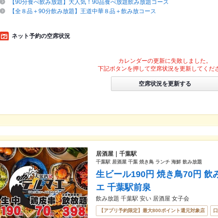
【90分食べ飲み放題】大人気！90品食べ放題飲み放題コース
【全８品＋90分飲み放題】王道中華８品＋飲み放コース
ネット予約の空席状況
カレンダーの更新に失敗しました。
下記ボタンを押して空席状況を更新してくだ
空席状況を更新する
居酒屋｜千葉駅
千葉駅 居酒屋 千葉 焼き鳥 ランチ 海鮮 飲み放題
生ビール190円 焼き鳥70円 
エ 千葉駅前泉
飲み放題 千葉駅 安い 居酒屋 女子会
【アプリ予約限定】最大800ポイント還元対象店
口