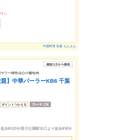
さい。
中国料理 珍宴 ちんえん
実サワー/焼売/点心/小籠包/肉
放題】中華パーラーKB6 千葉
ポイントつかえる
徒歩約10分/葭川公園駅出口より徒歩約8分