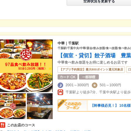
空席状況を更新する
中華｜千葉駅
千葉駅/千葉中央/中華/宴会/飲み放題/食べ放題/食べ飲み
【個室・貸切】餃子酒場 豊
中華食べ飲み放題をお得に楽しめるお店です
【アプリ予約限定】最大800ポイント還元対象店
口
2001～3000円
501～1000円
千葉駅より徒歩7分、千葉中央駅より徒歩
【幹事様必見！】 10名
このお店のコース