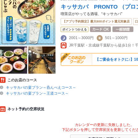
キッサカバ PRONTO （プ
喫茶店がやってる酒場、“キッサカバ”
【アプリ予約限定】最大800ポイント還元対象店
口
ポイントつかえる
2001～3000円
501～1000円
【ご宴会をオトクに♪】1
このお店のコース
キッサカバの宴プラン～呑んべえコース～
キッサカバの宴プラン～王道コース～
ネット予約の空席状況
カレンダーの更新に失敗しました。
下記ボタンを押して空席状況を更新してくだ