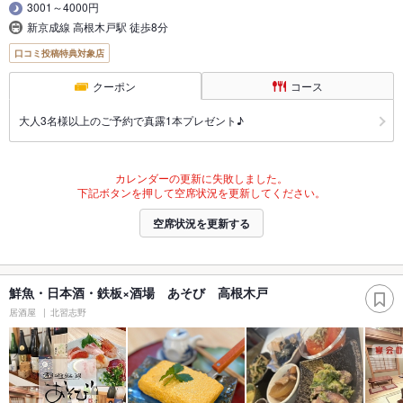
3001～4000円
新京成線 高根木戸駅 徒歩8分
口コミ投稿特典対象店
クーポン
コース
大人3名様以上のご予約で真露1本プレゼント♪
カレンダーの更新に失敗しました。
下記ボタンを押して空席状況を更新してください。
空席状況を更新する
鮮魚・日本酒・鉄板×酒場 あそび 高根木戸
居酒屋
北習志野