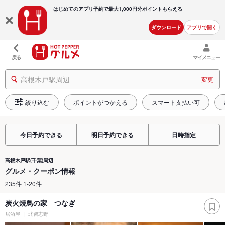
はじめてのアプリ予約で最大
1,000円分ポイントもらえる
ダウンロード
アプリで開く
戻る
マイメニュー
高根木戸駅周辺
変更
絞り込む
ポイントがつかえる
スマート支払い可
今日予約できる
明日予約できる
日時指定
高根木戸駅(千葉)周辺
グルメ・クーポン情報
235件 1-20件
炭火焼鳥の家 つなぎ
居酒屋
北習志野