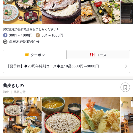
房総直送の新鮮魚介をお楽しみください♪
3001～4000円
501～1000円
高根木戸駅徒歩1分
クーポン
コース
【要予約】◆28周年特別コース◆全10品5500円→3800円
蕎麦きしの
和食
北習志野