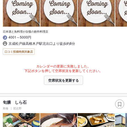
日本酒と魚料理が自慢の創作料理店
4001～5000円
京成松戸線高根木戸駅北出口より徒歩約8分
口コミ投稿特典対象店
カレンダーの更新に失敗しました。
下記ボタンを押して空席状況を更新してください。
空席状況を更新する
旬膳 しら石
和食
習志野