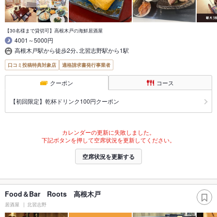
【30名様まで貸切可】高根木戸の海鮮居酒屋
4001～5000円
高根木戸駅から徒歩2分､北習志野駅から1駅
口コミ投稿特典対象店
適格請求書発行事業者
クーポン
コース
【初回限定】乾杯ドリンク100円クーポン
カレンダーの更新に失敗しました。
下記ボタンを押して空席状況を更新してください。
空席状況を更新する
Food＆Bar Roots 高根木戸
居酒屋
北習志野