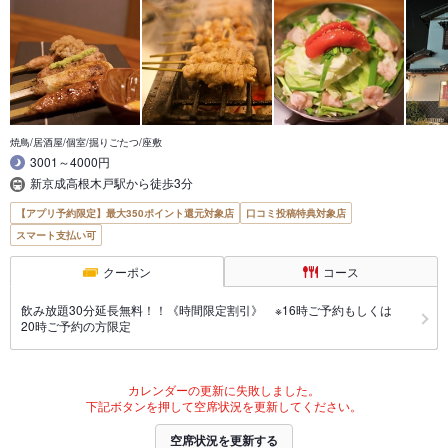
焼鳥/居酒屋/個室/掘りごたつ/座敷
3001～4000円
新京成高根木戸駅から徒歩3分
【アプリ予約限定】最大350ポイント還元対象店
口コミ投稿特典対象店
スマート支払い可
クーポン
コース
飲み放題30分延長無料！！《時間限定割引》 ※16時ご予約もしくは
20時ご予約の方限定
カレンダーの更新に失敗しました。
下記ボタンを押して空席状況を更新してください。
空席状況を更新する