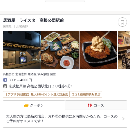
居酒屋 ライスタ 高根公団駅前
居酒屋
北習志野
高根公団 北習志野 居酒屋 飲み放題 個室
3001～4000円
京成松戸線 高根公団駅北口より徒歩2分!
【アプリ予約限定】最大350ポイント還元対象店
口コミ投稿特典対象店
クーポン
コース
大人数の方は単品の場合、お料理の提供にお時間かかるため、コースの
ご予約がオススメです！