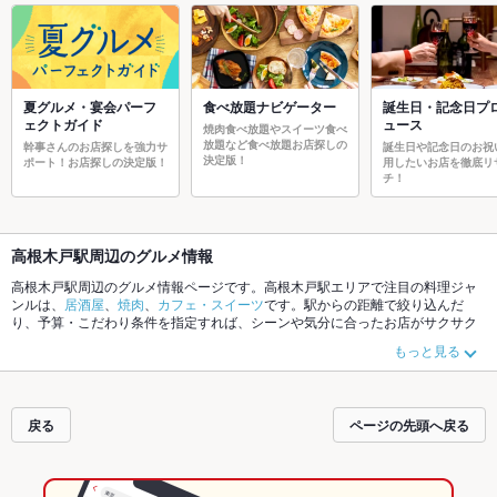
夏グルメ・宴会パーフ
食べ放題ナビゲーター
誕生日・記念日プ
ェクトガイド
ュース
焼肉食べ放題やスイーツ食べ
放題など食べ放題お店探しの
幹事さんのお店探しを強力サ
誕生日や記念日のお祝
決定版！
ポート！お店探しの決定版！
用したいお店を徹底リ
チ！
高根木戸駅周辺のグルメ情報
高根木戸駅周辺のグルメ情報ページです。高根木戸駅エリアで注目の料理ジャ
ンルは、
居酒屋
、
焼肉
、
カフェ・スイーツ
です。駅からの距離で絞り込んだ
り、予算・こだわり条件を指定すれば、シーンや気分に合ったお店がサクサク
探せます。ご希望に合ったお店が見つからなかったら、近隣の
高根公団駅
、
北
もっと見る
習志野駅
もチェックしてみてください。ホットペッパーグルメなら、お得なク
ーポンはもちろん、こだわりメニュー
肉じゃが
や季節のおすすめ料理など、お
店の最新情報をご紹介しているので安心！24時間使える簡単便利なネット予約
が使えるお店も拡大中です。友達どうしの飲み会にも、会社の宴会にも、デー
戻る
ページの先頭へ戻る
トやパーティにもお得に便利にホットペッパーグルメをご利用ください。