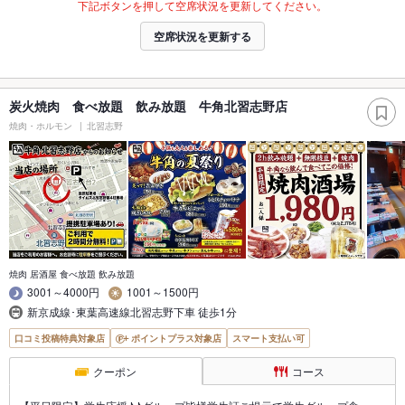
下記ボタンを押して空席状況を更新してください。
空席状況を更新する
炭火焼肉 食べ放題 飲み放題 牛角北習志野店
焼肉・ホルモン
北習志野
焼肉 居酒屋 食べ放題 飲み放題
3001～4000円
1001～1500円
新京成線･東葉高速線北習志野下車 徒歩1分
口コミ投稿特典対象店
ポイントプラス対象店
スマート支払い可
クーポン
コース