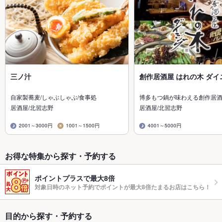
三ノ汁
創作居酒屋 はれの木 ダイ
自家製蕎麦/しゃぶしゃぶ/食事処
博多もつ鍋が味わえる創作居
居酒屋/北習志野
居酒屋/北習志野
2001～3000円
1001～1500円
4001～5000円
お得な特集から探す・予約する
ポイントプラスで最大8倍
対象日時のネット予約でポイントが最大8倍たまるお店はこちら！
目的から探す・予約する