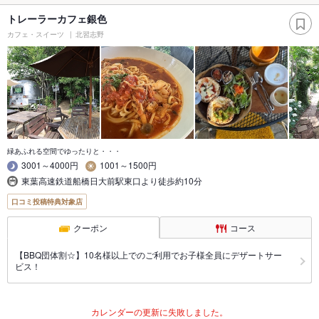
トレーラーカフェ銀色
カフェ・スイーツ
北習志野
緑あふれる空間でゆったりと・・・
3001～4000円
1001～1500円
東葉高速鉄道船橋日大前駅東口より徒歩約10分
口コミ投稿特典対象店
クーポン
コース
【BBQ団体割☆】10名様以上でのご利用でお子様全員にデザートサー
ビス！
カレンダーの更新に失敗しました。