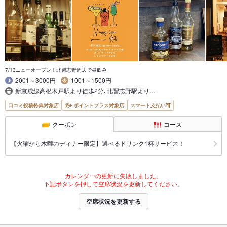
7/13ニューオープン！北習志野周辺で昼飲み
2001～3000円
1001～1500円
新京成線高根木戸駅より徒歩2分､北習志野駅より…
口コミ投稿特典対象店
ポイントプラス対象店
スマート支払い可
クーポン
コース
【火曜から木曜のディナー限定】選べるドリンク1杯サービス！
カレンダーの更新に失敗しました。
下記ボタンを押して空席状況を更新してください。
空席状況を更新する