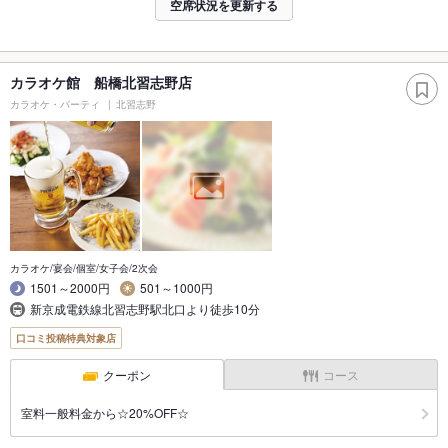
空席状況を更新する
カラオケ館 船橋北習志野店
カラオケ・パーティ
北習志野
カラオケ/宴会/個室/女子会/2次会
1501～2000円
501～1000円
新京成電鉄線北習志野駅北口より徒歩10分
口コミ投稿特典対象店
クーポン
コース
室料一般料金から☆20%OFF☆