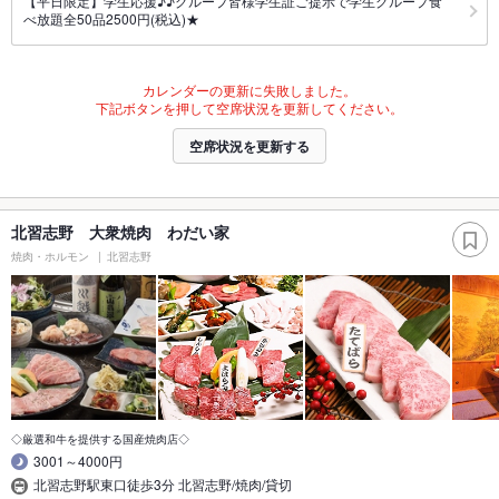
【平日限定】学生応援♪♪グループ皆様学生証ご提示で学生グループ食
べ放題全50品2500円(税込)★
カレンダーの更新に失敗しました。
下記ボタンを押して空席状況を更新してください。
空席状況を更新する
北習志野 大衆焼肉 わだい家
焼肉・ホルモン
北習志野
◇厳選和牛を提供する国産焼肉店◇
3001～4000円
北習志野駅東口徒歩3分 北習志野/焼肉/貸切