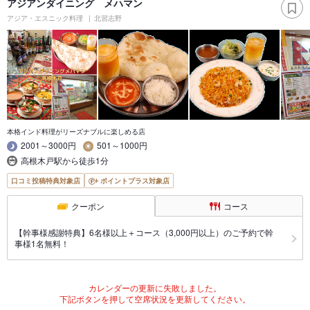
アジアンダイニング メハマン
アジア・エスニック料理
北習志野
本格インド料理がリーズナブルに楽しめる店
2001～3000円
501～1000円
高根木戸駅から徒歩1分
口コミ投稿特典対象店
ポイントプラス対象店
クーポン
コース
【幹事様感謝特典】6名様以上＋コース（3,000円以上）のご予約で幹
事様1名無料！
カレンダーの更新に失敗しました。
下記ボタンを押して空席状況を更新してください。