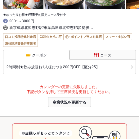
★ゆったりお得★WEB予約限定コース受付中
2001～3000円
新京成線北習志野駅/東葉高速線北習志野駅 徒歩…
口コミ投稿特典対象店
COIN+支払い可
ポイントプラス対象店
スマート支払い可
適格請求書発行事業者
クーポン
コース
2時間制★飲み放題お1人様につき200円OFF【区分25】
カレンダーの更新に失敗しました。
下記ボタンを押して空席状況を更新してください。
空席状況を更新する