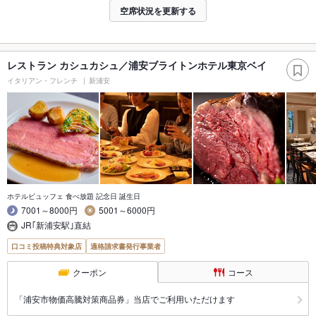
空席状況を更新する
レストラン カシュカシュ／浦安ブライトンホテル東京ベイ
イタリアン・フレンチ
新浦安
ホテルビュッフェ 食べ放題 記念日 誕生日
7001～8000円
5001～6000円
JR｢新浦安駅｣直結
口コミ投稿特典対象店
適格請求書発行事業者
クーポン
コース
「浦安市物価高騰対策商品券」当店でご利用いただけます