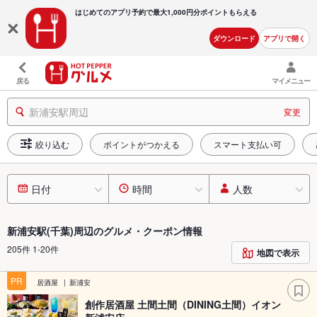
はじめてのアプリ予約で最大
1,000円分ポイントもらえる
ダウンロード
アプリで開く
戻る
マイメニュー
新浦安駅周辺
変更
絞り込む
ポイントがつかえる
スマート支払い可
日付
時間
人数
新浦安駅(千葉)周辺のグルメ・クーポン情報
205件 1-20件
地図で表示
PR
居酒屋
新浦安
創作居酒屋 土間土間（DINING土間）イオン