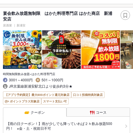
宴会飲み放題無制限 はかた料理専門店 はかた商店 新浦
安店
居酒屋
新浦安
時間無制限飲み放題×はかた料理専門店
3001～4000円
501～1000円
JR京葉線新浦安駅北口より徒歩約3分★
【アプリ予約限定】最大800ポイント還元対象店
口コミ投稿特典対象店
ポイントプラス対象店
スマート支払い可
クーポン
コース
【雨の日クーポン！】雨が少しでも降っていれば２ｈ飲み放題500
円！ ※金・土・祝前日不可