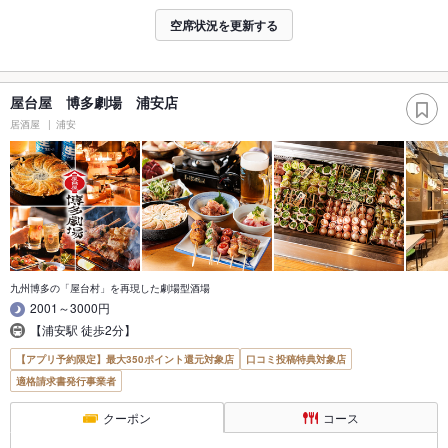
空席状況を更新する
屋台屋 博多劇場 浦安店
居酒屋
浦安
九州博多の「屋台村」を再現した劇場型酒場
2001～3000円
【浦安駅 徒歩2分】
【アプリ予約限定】最大350ポイント還元対象店
口コミ投稿特典対象店
適格請求書発行事業者
クーポン
コース