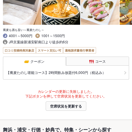
蕎麦も酒も旨い～蕎麦たのし～
4001～5000円
1001～1500円
JR京葉線新浦安駅南口より徒歩約6分
口コミ投稿特典対象店
スマート支払い可
適格請求書発行事業者
クーポン
コース
【蕎麦たのし堪能コース】2時間飲み放題付6,000円（税込み）
カレンダーの更新に失敗しました。
下記ボタンを押して空席状況を更新してください。
空席状況を更新する
舞浜・浦安・行徳・妙典で、特集・シーンから探す