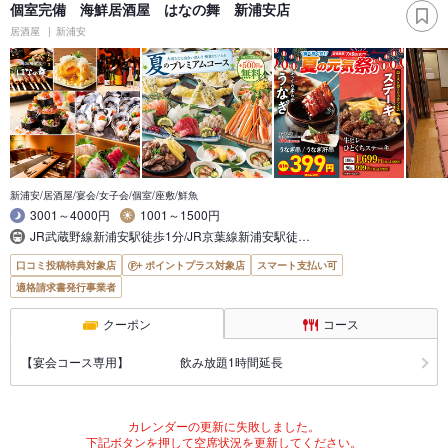
個室完備 海鮮居酒屋 はなの舞 新浦安店
居酒屋
新浦安
新浦安/居酒屋/宴会/女子会/個室/座敷/鮮魚
3001～4000円
1001～1500円
JR武蔵野線新浦安駅徒歩1分/JR京葉線新浦安駅徒…
口コミ投稿特典対象店
ポイントプラス対象店
スマート支払い可
適格請求書発行事業者
クーポン
コース
【宴会コース専用】 飲み放題1時間延長
カレンダーの更新に失敗しました。
下記ボタンを押して空席状況を更新してください。