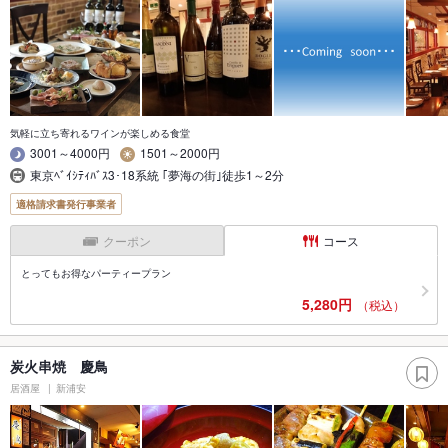
気軽に立ち寄れるワインが楽しめる食堂
3001～4000円
1501～2000円
東京ﾍﾞｲｼﾃｨﾊﾞｽ3･18系統 ｢夢海の街｣徒歩1～2分
適格請求書発行事業者
クーポン
コース
とってもお得なパーティープラン
5,280円
（税込）
炭火串焼 慶鳥
居酒屋
新浦安