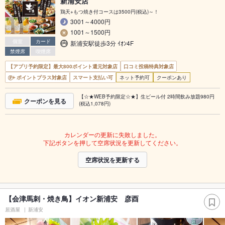
新浦安店
鶏天+もつ焼き付コースは3500円(税込)～！
3001～4000円
1001～1500円
個室
カード
新浦安駅徒歩3分 ｲｵﾝ4F
禁煙席
喫煙席
【アプリ予約限定】最大800ポイント還元対象店
口コミ投稿特典対象店
ポイントプラス対象店
スマート支払い可
ネット予約可
クーポンあり
【☆★WEB予約限定☆★】生ビール付 2時間飲み放題980円
クーポンを見る
(税込1,078円)
カレンダーの更新に失敗しました。
下記ボタンを押して空席状況を更新してください。
空席状況を更新する
【会津馬刺・焼き鳥】イオン新浦安 彦酉
居酒屋
新浦安