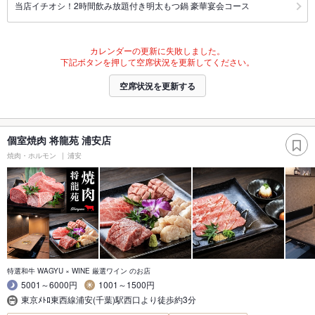
当店イチオシ！2時間飲み放題付き明太もつ鍋 豪華宴会コース
カレンダーの更新に失敗しました。
下記ボタンを押して空席状況を更新してください。
空席状況を更新する
個室焼肉 将龍苑 浦安店
焼肉・ホルモン
浦安
特選和牛 WAGYU × WINE 厳選ワイン のお店
5001～6000円
1001～1500円
東京ﾒﾄﾛ東西線浦安(千葉)駅西口より徒歩約3分