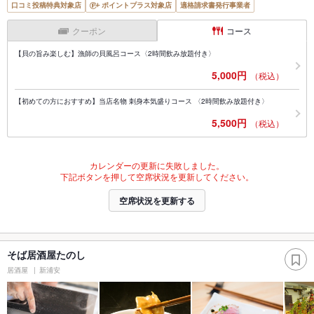
口コミ投稿特典対象店
ポイントプラス対象店
適格請求書発行事業者
クーポン
コース
【貝の旨み楽しむ】漁師の貝風呂コース〈2時間飲み放題付き〉
5,000円
（税込）
【初めての方におすすめ】当店名物 刺身本気盛りコース 〈2時間飲み放題付き〉
5,500円
（税込）
カレンダーの更新に失敗しました。
下記ボタンを押して空席状況を更新してください。
空席状況を更新する
そば居酒屋たのし
居酒屋
新浦安