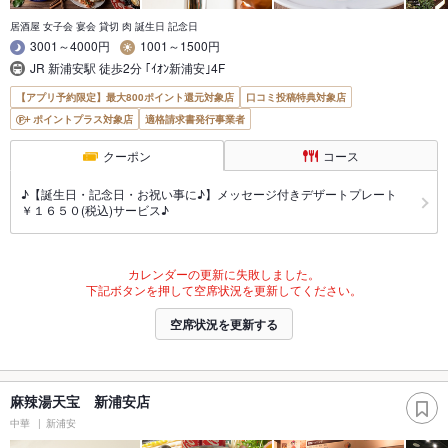
居酒屋 女子会 宴会 貸切 肉 誕生日 記念日
3001～4000円
1001～1500円
JR 新浦安駅 徒歩2分 ｢ｲｵﾝ新浦安｣4F
【アプリ予約限定】最大800ポイント還元対象店
口コミ投稿特典対象店
ポイントプラス対象店
適格請求書発行事業者
クーポン
コース
♪【誕生日・記念日・お祝い事に♪】メッセージ付きデザートプレート
￥１６５０(税込)サービス♪
カレンダーの更新に失敗しました。
下記ボタンを押して空席状況を更新してください。
空席状況を更新する
麻辣湯天宝 新浦安店
中華
新浦安