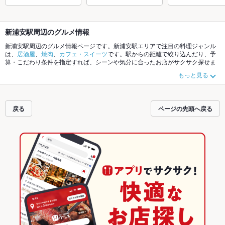
新浦安駅周辺のグルメ情報
新浦安駅周辺のグルメ情報ページです。新浦安駅エリアで注目の料理ジャンル
は、
居酒屋
、
焼肉
、
カフェ・スイーツ
です。駅からの距離で絞り込んだり、予
算・こだわり条件を指定すれば、シーンや気分に合ったお店がサクサク探せま
す。ご希望に合ったお店が見つからなかったら、近隣の
市川塩浜駅
、
浦安駅
も
もっと見る
チェックしてみてください。ホットペッパーグルメなら、お得なクーポンはも
ちろん、こだわりメニュー
肉じゃが
や季節のおすすめ料理など、お店の最新情
報をご紹介しているので安心！24時間使える簡単便利なネット予約が使えるお
店も拡大中です。友達どうしの飲み会にも、会社の宴会にも、デートやパーテ
戻る
ページの先頭へ戻る
ィにもお得に便利にホットペッパーグルメをご利用ください。