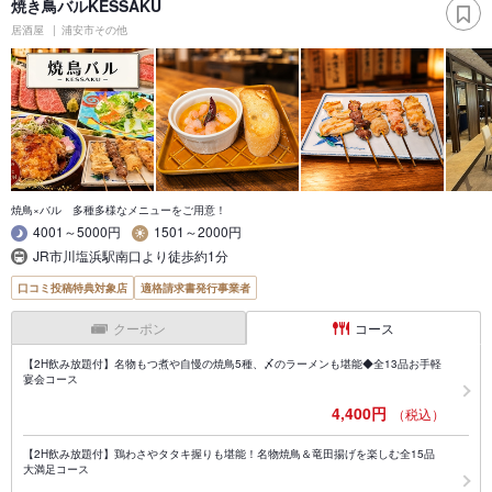
焼き鳥バルKESSAKU
居酒屋
浦安市その他
焼鳥×バル 多種多様なメニューをご用意！
4001～5000円
1501～2000円
JR市川塩浜駅南口より徒歩約1分
口コミ投稿特典対象店
適格請求書発行事業者
クーポン
コース
【2H飲み放題付】名物もつ煮や自慢の焼鳥5種、〆のラーメンも堪能◆全13品お手軽
宴会コース
4,400円
（税込）
【2H飲み放題付】鶏わさやタタキ握りも堪能！名物焼鳥＆竜田揚げを楽しむ全15品
大満足コース