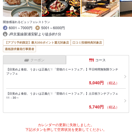
開放感溢れるビュッフェレストラン
6001～7000円
5001～6000円
JR京葉線新浦安駅より徒歩約1分
【アプリ予約限定】最大350ポイント還元対象店
口コミ投稿特典対象店
適格請求書発行事業者
クーポン
コース
【目覚めよ食欲、うまいは正義だ！「背徳のミートフェア」】平日時間無制限ランチ
ブッフェ
5,040円
（税込）
【目覚めよ食欲、うまいは正義だ！「背徳のミートフェア」】土日祝ランチブッフェ
11：30～
5,740円
（税込）
カレンダーの更新に失敗しました。
下記ボタンを押して空席状況を更新してください。