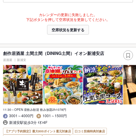
カレンダーの更新に失敗しました。
下記ボタンを押して空席状況を更新してください。
空席状況を更新する
創作居酒屋 土間土間（DINING土間）イオン新浦安店
居酒屋
新浦安
11:30～OPEN 昼飲み歓迎 飲み放題2h1078円
3001～4000円
1001～1500円
新浦安駅徒歩3分 ｲｵﾝ4F
【アプリ予約限定】最大800ポイント還元対象店
口コミ投稿特典対象店