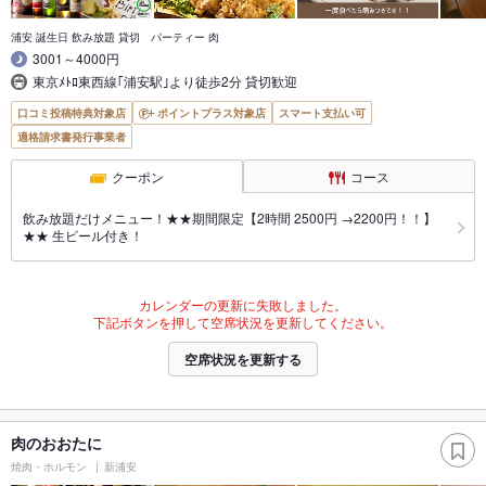
浦安 誕生日 飲み放題 貸切 パーティー 肉
3001～4000円
東京ﾒﾄﾛ東西線｢浦安駅｣より徒歩2分 貸切歓迎
口コミ投稿特典対象店
ポイントプラス対象店
スマート支払い可
適格請求書発行事業者
クーポン
コース
飲み放題だけメニュー！★★期間限定【2時間 2500円 →2200円！！】
★★ 生ビール付き！
カレンダーの更新に失敗しました。
下記ボタンを押して空席状況を更新してください。
空席状況を更新する
肉のおおたに
焼肉・ホルモン
新浦安