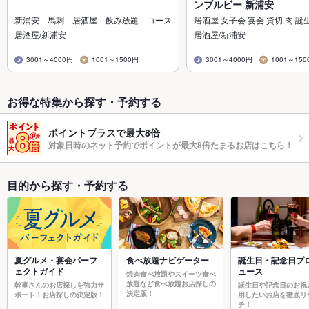
ンブルビー 新浦安
新浦安 馬刺 居酒屋 飲み放題 コース
居酒屋 女子会 宴会 貸切 肉 誕
居酒屋/新浦安
居酒屋/新浦安
3001～4000円
1001～1500円
3001～4000円
1001～150
お得な特集から探す・予約する
ポイントプラスで最大8倍
対象日時のネット予約でポイントが最大8倍たまるお店はこちら！
目的から探す・予約する
夏グルメ・宴会パーフ
食べ放題ナビゲーター
誕生日・記念日プ
ェクトガイド
ュース
焼肉食べ放題やスイーツ食べ
放題など食べ放題お店探しの
幹事さんのお店探しを強力サ
誕生日や記念日のお祝
決定版！
ポート！お店探しの決定版！
用したいお店を徹底リ
チ！